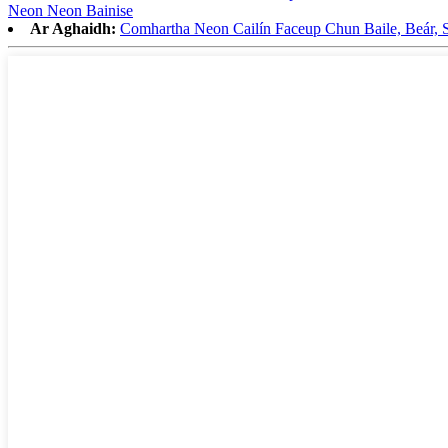
Neon Neon Bainise
Ar Aghaidh:
Comhartha Neon Cailín Faceup Chun Baile, Beár, Si