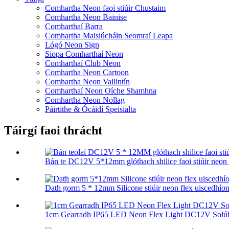
Comhartha Neon faoi stiúir Chustaim
Comhartha Neon Bainise
Comharthaí Barra
Comhartha Maisiúcháin Seomraí Leapa
Lógó Neon Sign
Siopa Comharthaí Neon
Comharthaí Club Neon
Comhartha Neon Cartoon
Comhartha Neon Vailintín
Comharthaí Neon Oíche Shamhna
Comhartha Neon Nollag
Páirtithe & Ócáidí Speisialta
Táirgí faoi thrácht
Bán te DC12V 5*12mm glóthach shilice faoi stiúir neon f
Dath gorm 5 * 12mm Silicone stiúir neon flex uiscedhíon
1cm Gearradh IP65 LED Neon Flex Light DC12V Solúbt