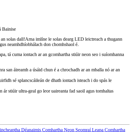
á Bainise
n solas dall!Arna imlíne le solas dearg LED leictreach a thugann
s agus neamhdhíobhálach don chomhshaol é.
pa, tá cuma iontach ar an gcomhartha stiúir neon seo i suíomhanna
bhra san áireamh a úsáid chun é a chrochadh ar an mballa nó ar an
fidh sé splancscáileán de dhath iontach isteach i do spás le
 stiúir ultra-geal go leor uaireanta fad saoil agus tomhaltas
aincheaptha Déanaimis Comhartha Neon Seomraí Leapa Comhartha