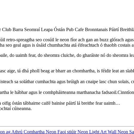
r Club Barra Seomraí Leapa Óstán Pub Cafe Bronntanais Páirtí Breithl
tro-spreagtha seo cosúil le neon fíor ach gan an buzz glórach agus a
ha seo geal agus is úsáid chumhachta atá éifeachtach ó thaobh costai
ile, do uaimh fear, do sheomra cluiche, do gharáiste nó do sheomra lea
sc aige, tá dhá pholl beag ar bharr an chomhartha, is féidir leat an sla
each sa soláthar cumhachta agus brúigh an cnaipe lasc chun solais, cuir
tha le hábhar agus le comhpháirteanna marthanacha fadsaoil.Cinntíonn ár
ifig óstán tábhairne caifé bainise páirtí lá breithe fear uaimh…
ochtaí cúiseanna.
 ag Athrú Comhartha Neon Faoi stiúir Neon Light Art Wall Neon S