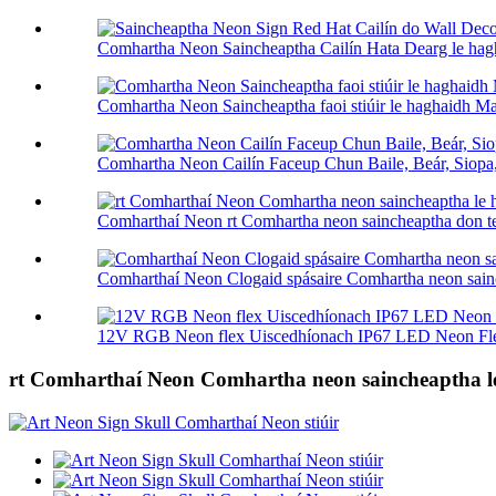
Comhartha Neon Saincheaptha Cailín Hata Dearg le hagh
Comhartha Neon Saincheaptha faoi stiúir le haghaidh Mai
Comhartha Neon Cailín Faceup Chun Baile, Beár, Siopa, 
Comharthaí Neon rt Comhartha neon saincheaptha don tea
Comharthaí Neon Clogaid spásaire Comhartha neon sainc
12V RGB Neon flex Uiscedhíonach IP67 LED Neon Flex
rt Comharthaí Neon Comhartha neon saincheaptha le