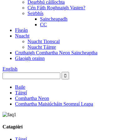
Dearbhú cáilíochta
Cén Fáth Roghnaigh Vasten?
Seirbhís
Saincheapadh
CC
Físeán
Nuacht
Nuacht Tionscal
Nuacht Táirge
Cruthaigh Comhartha Neon Saincheaptha
Glaoigh orainn
English
Baile
Táirgí
Comhartha Neon
Comhartha Maisiúcháin Seomraí Leapa
Catagóirí
Táirgí