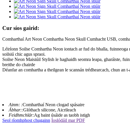
Cur síos gairid:
Comharthaí Art Neon Comhartha Neon Skull Cumhacht USB, comhart
Léiríonn Soilse Comhartha Neon iontach ar fud do bhalla, fuinneoga nó
soilsiú chic agus spraoi.
Soilse Neon Maisiúil Stylish le haghaidh seomra leapa, gharáiste, fuin
breithe do chairde
Déanfar an comhartha a theilgean le scannán trédhearcach, chun an t-aic
Ainm: :
Comharthaí Neon clogad spásaire
Ábhar::
Glóthach silicone, Aicrileach
Feidhmchlár:
Ag baint úsáide as taobh istigh
Seol ríomhphost chugainn
Íoslódáil mar PDF