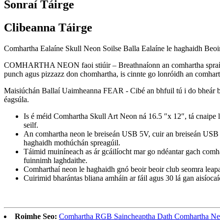
Sonraí Táirge
Clibeanna Táirge
Comhartha Ealaíne Skull Neon Soilse Balla Ealaíne le haghaidh Beoi
COMHARTHA NEON faoi stiúir – Breathnaíonn an comhartha spraíúil re
punch agus pizzazz don chomhartha, is cinnte go lonróidh an comhart
Maisiúchán Ballaí Uaimheanna FEAR - Cibé an bhfuil tú i do bheár ba
éagsúla.
Is é méid Comhartha Skull Art Neon ná 16.5 ″x 12″, tá cnaipe la
seilf.
An comhartha neon le breiseán USB 5V, cuir an breiseán USB ist
haghaidh mothúchán spreagúil.
Táimid muiníneach as ár gcáilíocht mar go ndéantar gach comhar
fuinnimh laghdaithe.
Comharthaí neon le haghaidh gnó beoir beoir club seomra leapa o
Cuirimid bharántas bliana amháin ar fáil agus 30 lá gan aisíocaí
Roimhe Seo:
Comhartha RGB Saincheaptha Dath Comhartha Neon