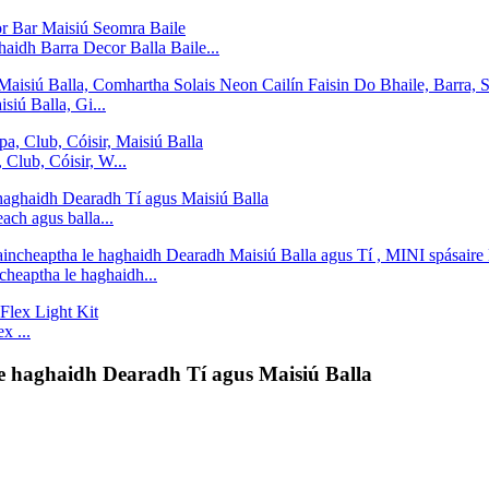
aidh Barra Decor Balla Baile...
siú Balla, Gi...
Club, Cóisir, W...
ch agus balla...
heaptha le haghaidh...
 ...
 haghaidh Dearadh Tí agus Maisiú Balla