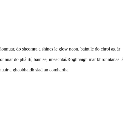
ionnuar, do sheomra a shines le glow neon, baint le do chroí ag ár
 fionnuar do pháirtí, bainise, imeachtaí.Roghnaigh mar bhronntanas lá
h nuair a gheobhaidh siad an comhartha.