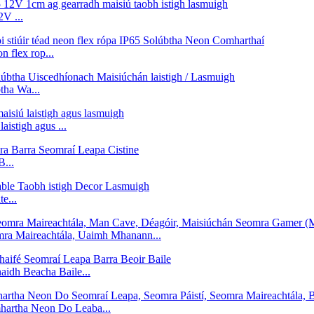
2V ...
n flex rop...
tha Wa...
aistigh agus ...
...
e...
omra Maireachtála, Uaimh Mhanann...
aidh Beacha Baile...
mhartha Neon Do Leaba...