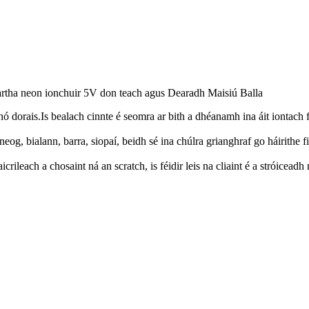
ha neon ionchuir 5V don teach agus Dearadh Maisiú Balla
 dorais.Is bealach cinnte é seomra ar bith a dhéanamh ina áit iontach f
neog, bialann, barra, siopaí, beidh sé ina chúlra grianghraf go háirithe
rileach a chosaint ná an scratch, is féidir leis na cliaint é a stróicead