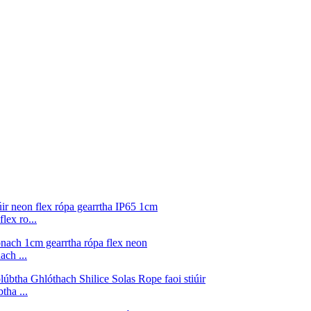
lex ro...
ach ...
ha ...