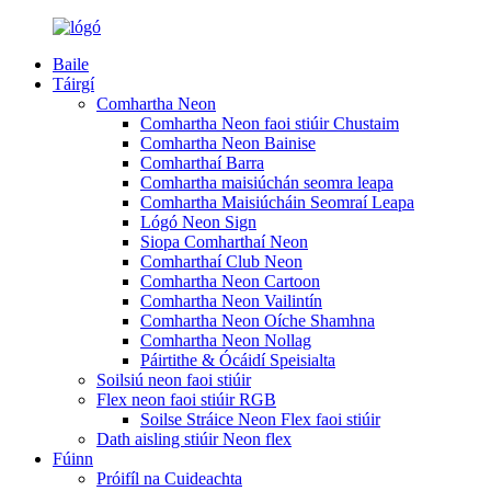
Baile
Táirgí
Comhartha Neon
Comhartha Neon faoi stiúir Chustaim
Comhartha Neon Bainise
Comharthaí Barra
Comhartha maisiúchán seomra leapa
Comhartha Maisiúcháin Seomraí Leapa
Lógó Neon Sign
Siopa Comharthaí Neon
Comharthaí Club Neon
Comhartha Neon Cartoon
Comhartha Neon Vailintín
Comhartha Neon Oíche Shamhna
Comhartha Neon Nollag
Páirtithe & Ócáidí Speisialta
Soilsiú neon faoi stiúir
Flex neon faoi stiúir RGB
Soilse Stráice Neon Flex faoi stiúir
Dath aisling stiúir Neon flex
Fúinn
Próifíl na Cuideachta