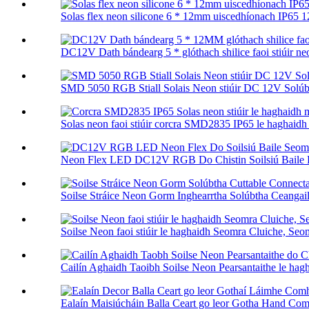
Solas flex neon silicone 6 * 12mm uiscedhíonach IP65 1
DC12V Dath bándearg 5 * glóthach shilice faoi stiúir neo
SMD 5050 RGB Stiall Solais Neon stiúir DC 12V Solúb
Solas neon faoi stiúir corcra SMD2835 IP65 le haghaidh l
Neon Flex LED DC12V RGB Do Chistin Soilsiú Baile B
Soilse Stráice Neon Gorm Inghearrtha Solúbtha Ceangailt
Soilse Neon faoi stiúir le haghaidh Seomra Cluiche, Se
Cailín Aghaidh Taoibh Soilse Neon Pearsantaithe le hagh
Ealaín Maisiúcháin Balla Ceart go leor Gotha Hand Co