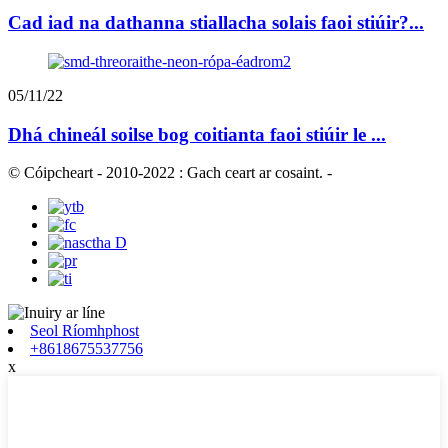
Cad iad na dathanna stiallacha solais faoi stiúir?...
05/11/22
Dhá chineál soilse bog coitianta faoi stiúir le ...
© Cóipcheart - 2010-2022 : Gach ceart ar cosaint.
-
Seol Ríomhphost
+8618675537756
x