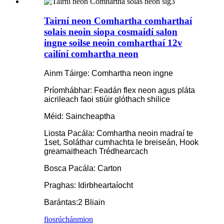
Tairní neon Comhartha comharthaí
solais neoin siopa cosmaidí salon
ingne soilse neoin comharthaí 12v
cailíní comhartha neon
Ainm Táirge: Comhartha neon ingne
Príomhábhar: Feadán flex neon agus pláta
aicrileach faoi stiúir glóthach shilice
Méid: Saincheaptha
Liosta Pacála: Comhartha neoin madraí te
1set, Soláthar cumhachta le breiseán, Hook
greamaitheach Trédhearcach
Bosca Pacála: Carton
Praghas: Idirbheartaíocht
Barántas:2 Bliain
fiosrúchán
mion