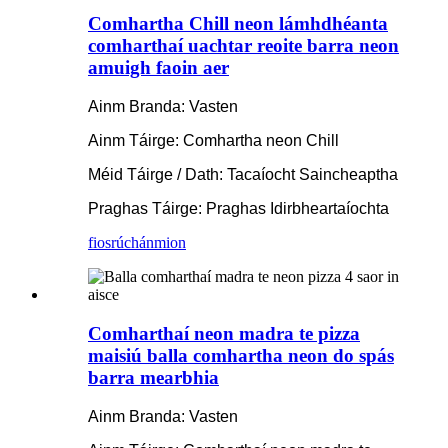
Comhartha Chill neon lámhdhéanta
comharthaí uachtar reoite barra neon
amuigh faoin aer
Ainm Branda: Vasten
Ainm Táirge: Comhartha neon Chill
Méid Táirge / Dath: Tacaíocht Saincheaptha
Praghas Táirge: Praghas Idirbheartaíochta
fiosrúchán
mion
Comharthaí neon madra te pizza
maisiú balla comhartha neon do spás
barra mearbhia
Ainm Branda: Vasten