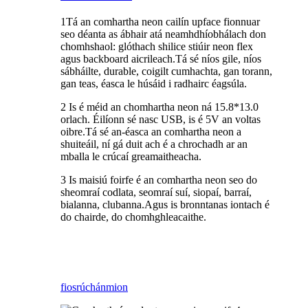
1Tá an comhartha neon cailín upface fionnuar
seo déanta as ábhair atá neamhdhíobhálach don
chomhshaol: glóthach shilice stiúir neon flex
agus backboard aicrileach.Tá sé níos gile, níos
sábháilte, durable, coigilt cumhachta, gan torann,
gan teas, éasca le húsáid i radhairc éagsúla.
2 Is é méid an chomhartha neon ná 15.8*13.0
orlach. Éilíonn sé nasc USB, is é 5V an voltas
oibre.Tá sé an-éasca an comhartha neon a
shuiteáil, ní gá duit ach é a chrochadh ar an
mballa le crúcaí greamaitheacha.
3 Is maisiú foirfe é an comhartha neon seo do
sheomraí codlata, seomraí suí, siopaí, barraí,
bialanna, clubanna.Agus is bronntanas iontach é
do chairde, do chomhghleacaithe.
fiosrúchán
mion