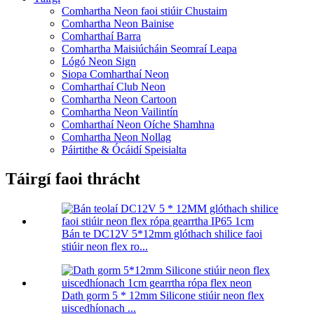
Comhartha Neon faoi stiúir Chustaim
Comhartha Neon Bainise
Comharthaí Barra
Comhartha Maisiúcháin Seomraí Leapa
Lógó Neon Sign
Siopa Comharthaí Neon
Comharthaí Club Neon
Comhartha Neon Cartoon
Comhartha Neon Vailintín
Comharthaí Neon Oíche Shamhna
Comhartha Neon Nollag
Páirtithe & Ócáidí Speisialta
Táirgí faoi thrácht
Bán te DC12V 5*12mm glóthach shilice faoi
stiúir neon flex ro...
Dath gorm 5 * 12mm Silicone stiúir neon flex
uiscedhíonach ...