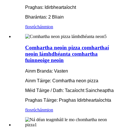
Praghas: Idirbheartaíocht
Bharántas: 2 Bliain
fiosrúchán
mion
Comhartha neoin pizza comharthaí
neoin lámhdhéanta comhartha
fuinneoige neoin
Ainm Branda: Vasten
Ainm Táirge: Comhartha neon pizza
Méid Táirge / Dath: Tacaíocht Saincheaptha
Praghas Táirge: Praghas Idirbheartaíochta
fiosrúchán
mion