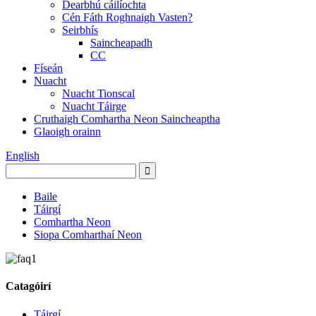
Dearbhú cáilíochta
Cén Fáth Roghnaigh Vasten?
Seirbhís
Saincheapadh
CC
Físeán
Nuacht
Nuacht Tionscal
Nuacht Táirge
Cruthaigh Comhartha Neon Saincheaptha
Glaoigh orainn
English
Baile
Táirgí
Comhartha Neon
Siopa Comharthaí Neon
Catagóirí
Táirgí