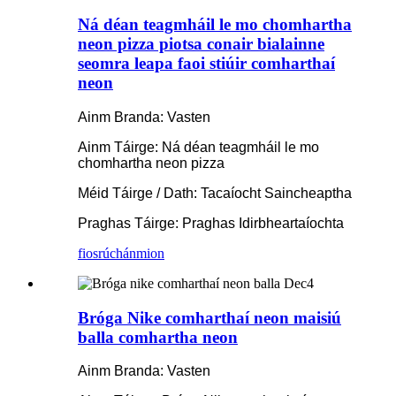
Ná déan teagmháil le mo chomhartha
neon pizza piotsa conair bialainne
seomra leapa faoi stiúir comharthaí
neon
Ainm Branda: Vasten
Ainm Táirge: Ná déan teagmháil le mo
chomhartha neon pizza
Méid Táirge / Dath: Tacaíocht Saincheaptha
Praghas Táirge: Praghas Idirbheartaíochta
fiosrúchán
mion
Bróga Nike comharthaí neon maisiú
balla comhartha neon
Ainm Branda: Vasten