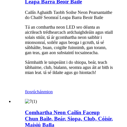
Leapa Barra Beoir Baile
Cailín Aghaidh Taobh Soilse Neon Pearsantaithe
do Chaifé Seomraí Leapa Barra Beoir Baile
Tá an comhartha neon LED seo déanta as
aicrileach trédhearcach ardchaighdeáin agus stiall
solais stiúir, tá ár gcomhartha neon saibhir i
mionsonraí, soiléir agus beoga i gcruth, tá sé
sábháilte, buan, coigilte fuinnimh, gan torann,
gan teas, gan aon substaintí tocsaineacha.
Sármhaith le taispeáint i do shiopa, beár, teach
tábhairne, club, bialann, seomra agus áit ar bith is
mian leat. tá sé ildaite agus go hiontach!
fiosrúchán
mion
Comhartha Neon Cailín Faceup
Chun Baile, Beár, Siopa, Club, Cóisir,
Maisiú Balla