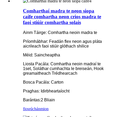
Comharthaí madra te neon siopa
caife comhartha neon crios madra te
faoi stiúir comhartha solais
Ainm Táirge: Comhartha neoin madra te
Príomhábhar: Feadán flex neon agus pláta
aicrileach faoi stiúir glóthach shilice
Méid: Saincheaptha
Liosta Pacála: Comhartha neoin madraí te
1set, Soláthar cumhachta le breiseán, Hook
greamaitheach Trédhearcach
Bosca Pacála: Carton
Praghas: Idirbheartaíocht
Barántas:2 Bliain
fiosrúchán
mion