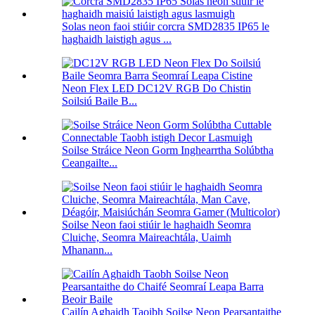
Solas neon faoi stiúir corcra SMD2835 IP65 le
haghaidh laistigh agus ...
Neon Flex LED DC12V RGB Do Chistin
Soilsiú Baile B...
Soilse Stráice Neon Gorm Inghearrtha Solúbtha
Ceangailte...
Soilse Neon faoi stiúir le haghaidh Seomra
Cluiche, Seomra Maireachtála, Uaimh
Mhanann...
Cailín Aghaidh Taoibh Soilse Neon Pearsantaithe