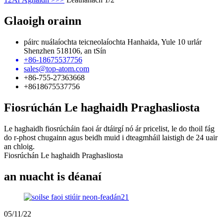
Glaoigh orainn
páirc nuálaíochta teicneolaíochta Hanhaida, Yule 10 urlár
Shenzhen 518106, an tSín
+86-18675537756
sales@top-atom.com
+86-755-27363668
+8618675537756
Fiosrúchán Le haghaidh Praghasliosta
Le haghaidh fiosrúcháin faoi ár dtáirgí nó ár pricelist, le do thoil fág
do r-phost chugainn agus beidh muid i dteagmháil laistigh de 24 uair
an chloig.
Fiosrúchán Le haghaidh Praghasliosta
an nuacht is déanaí
05/11/22