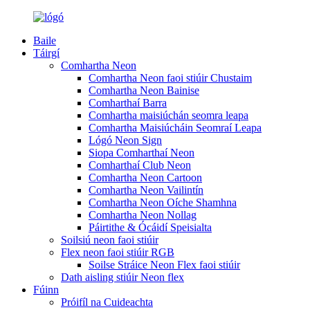
Baile
Táirgí
Comhartha Neon
Comhartha Neon faoi stiúir Chustaim
Comhartha Neon Bainise
Comharthaí Barra
Comhartha maisiúchán seomra leapa
Comhartha Maisiúcháin Seomraí Leapa
Lógó Neon Sign
Siopa Comharthaí Neon
Comharthaí Club Neon
Comhartha Neon Cartoon
Comhartha Neon Vailintín
Comhartha Neon Oíche Shamhna
Comhartha Neon Nollag
Páirtithe & Ócáidí Speisialta
Soilsiú neon faoi stiúir
Flex neon faoi stiúir RGB
Soilse Stráice Neon Flex faoi stiúir
Dath aisling stiúir Neon flex
Fúinn
Próifíl na Cuideachta