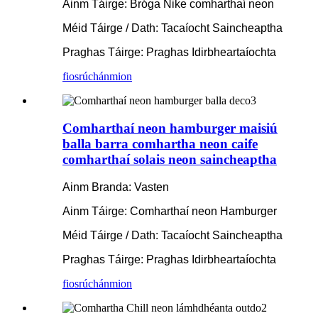
Ainm Táirge: Bróga Nike comharthaí neon
Méid Táirge / Dath: Tacaíocht Saincheaptha
Praghas Táirge: Praghas Idirbheartaíochta
fiosrúchán
mion
Comharthaí neon hamburger maisiú
balla barra comhartha neon caife
comharthaí solais neon saincheaptha
Ainm Branda: Vasten
Ainm Táirge: Comharthaí neon Hamburger
Méid Táirge / Dath: Tacaíocht Saincheaptha
Praghas Táirge: Praghas Idirbheartaíochta
fiosrúchán
mion