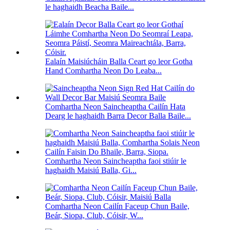
le haghaidh Beacha Baile...
Ealaín Maisiúcháin Balla Ceart go leor Gotha
Hand Comhartha Neon Do Leaba...
Comhartha Neon Saincheaptha Cailín Hata
Dearg le haghaidh Barra Decor Balla Baile...
Comhartha Neon Saincheaptha faoi stiúir le
haghaidh Maisiú Balla, Gi...
Comhartha Neon Cailín Faceup Chun Baile,
Beár, Siopa, Club, Cóisir, W...