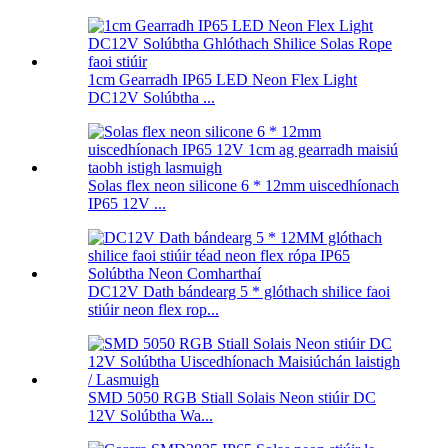
1cm Gearradh IP65 LED Neon Flex Light
DC12V Solúbtha ...
Solas flex neon silicone 6 * 12mm uiscedhíonach
IP65 12V ...
DC12V Dath bándearg 5 * glóthach shilice faoi
stiúir neon flex rop...
SMD 5050 RGB Stiall Solais Neon stiúir DC
12V Solúbtha Wa...