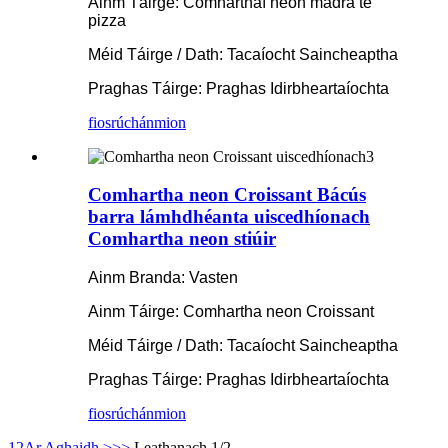
Ainm Táirge: Comharthaí neon madra te
pizza
Méid Táirge / Dath: Tacaíocht Saincheaptha
Praghas Táirge: Praghas Idirbheartaíochta
fiosrúchán
mion
Comhartha neon Croissant Bácús
barra lámhdhéanta uiscedhíonach
Comhartha neon stiúir
Ainm Branda: Vasten
Ainm Táirge: Comhartha neon Croissant
Méid Táirge / Dath: Tacaíocht Saincheaptha
Praghas Táirge: Praghas Idirbheartaíochta
fiosrúchán
mion
1
2
Ar Aghaidh >
>>
Leathanach 1/2