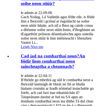
soilse neon stiúir?
le admin ar 22-09-06
Gach Nollag, Lá Vailintín agus féilte eile, is féidir
linn a fheiceáil i gcónaí ar éagsúlacht na soilse
neon stiúir ildaite, ach níl a fhios ag cairde conas
a dhéantar soilse neon stiúir.Inniu, d'fhoghlaim an
tEagarthóir próiseas déantúsaíochta agus suiteála
soilse neon stiúir le linn intéirneacht i Shenzhen
Vasten Li...
Leigh Nios mo
Cad iad na comharthaí neon?An
féidir liom comharthaí neon
saincheaptha a cheannach?
le admin ar 22-04-11
B'fhéidir go mbeifeá ag súil le comhartha neon a
fheiceáil lasmuigh de bheár nó fiú ar bhalla
bialann cromáin ar feadh nóiméad instachable go
foirfe, ach cad faoi mar mhaisiúchán tí?
Taispeánann daoine ar fud na SA agus an
domhain comharthaí neon ina dtithe.Tá dul chun
cinn i dteicneolaíocht LED tar éis é a dhéanamh