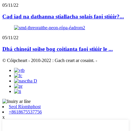
05/11/22
Cad iad na dathanna stiallacha solais faoi stiúir?...
05/11/22
Dhá chineál soilse bog coitianta faoi stiúir le ...
© Cóipcheart - 2010-2022 : Gach ceart ar cosaint.
-
Seol Ríomhphost
+8618675537756
x