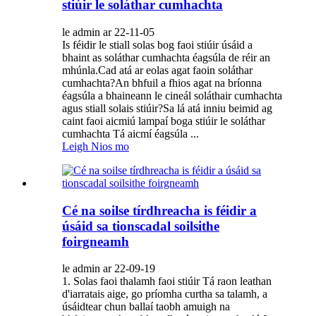
stiúir le soláthar cumhachta
le admin ar 22-11-05
Is féidir le stiall solas bog faoi stiúir úsáid a
bhaint as soláthar cumhachta éagsúla de réir an
mhúnla.Cad atá ar eolas agat faoin soláthar
cumhachta?An bhfuil a fhios agat na bríonna
éagsúla a bhaineann le cineál soláthair cumhachta
agus stiall solais stiúir?Sa lá atá inniu beimid ag
caint faoi aicmiú lampaí boga stiúir le soláthar
cumhachta Tá aicmí éagsúla ...
Leigh Nios mo
Cé na soilse tírdhreacha is féidir a
úsáid sa tionscadal soilsithe
foirgneamh
le admin ar 22-09-19
1. Solas faoi thalamh faoi stiúir Tá raon leathan
d'iarratais aige, go príomha curtha sa talamh, a
úsáidtear chun ballaí taobh amuigh na