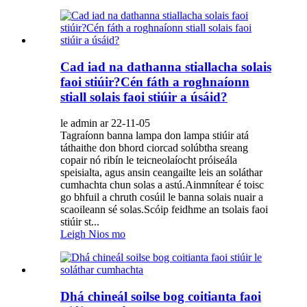
Cad iad na dathanna stiallacha solais
faoi stiúir?Cén fáth a roghnaíonn
stiall solais faoi stiúir a úsáid?
le admin ar 22-11-05
Tagraíonn banna lampa don lampa stiúir atá
táthaithe don bhord ciorcad solúbtha sreang
copair nó ribín le teicneolaíocht próiseála
speisialta, agus ansin ceangailte leis an soláthar
cumhachta chun solas a astú.Ainmnítear é toisc
go bhfuil a chruth cosúil le banna solais nuair a
scaoileann sé solas.Scóip feidhme an tsolais faoi
stiúir st...
Leigh Nios mo
Dhá chineál soilse bog coitianta faoi