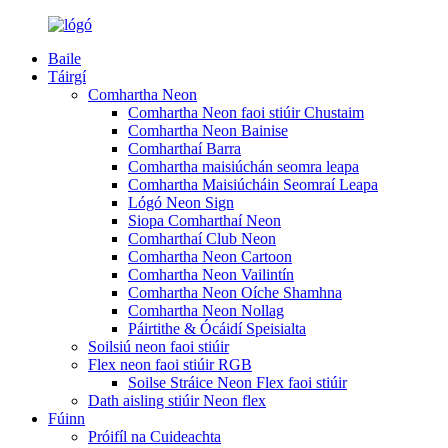
Baile
Táirgí
Comhartha Neon
Comhartha Neon faoi stiúir Chustaim
Comhartha Neon Bainise
Comharthaí Barra
Comhartha maisiúchán seomra leapa
Comhartha Maisiúcháin Seomraí Leapa
Lógó Neon Sign
Siopa Comharthaí Neon
Comharthaí Club Neon
Comhartha Neon Cartoon
Comhartha Neon Vailintín
Comhartha Neon Oíche Shamhna
Comhartha Neon Nollag
Páirtithe & Ócáidí Speisialta
Soilsiú neon faoi stiúir
Flex neon faoi stiúir RGB
Soilse Stráice Neon Flex faoi stiúir
Dath aisling stiúir Neon flex
Fúinn
Próifíl na Cuideachta