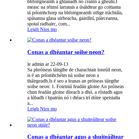
bhfoirgneamh a ghlanadh nó crainn a ghealú.I
measc na réimsí iarratais a úsáidtear go coitianta
tá príomhchorp na bhfoirgneamh oifige tráchtála,
spásanna glasa uirbeacha, gairdíní, páirceanna,
spotaí radhairc, com...
Leigh Nios mo
Conas a dhéantar soilse neon?
le admin ar 22-09-13
Sa phróiseas táirgthe de charachtair lonrúil neon,
is é an príomhchéim ná soilse neon a
tháirgeadh.Is é seo a leanas an próiseas táirgthe
soilse neon: 1. Foirmiú feadán gloine An próiseas
chun feadán gloine díreach a dhó, a róstadh agus
a lúbadh i bpatrún nó i dtéacs trí dóire speisialta
a...
Leigh Nios mo
Conas a dhéantar agus a shuiteáiltear