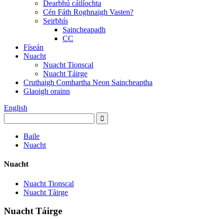
Dearbhú cáilíochta
Cén Fáth Roghnaigh Vasten?
Seirbhís
Saincheapadh
CC
Físeán
Nuacht
Nuacht Tionscal
Nuacht Táirge
Cruthaigh Comhartha Neon Saincheaptha
Glaoigh orainn
English
Baile
Nuacht
Nuacht
Nuacht Tionscal
Nuacht Táirge
Nuacht Táirge