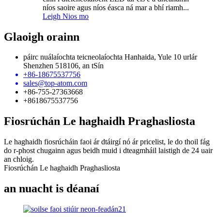
níos saoire agus níos éasca ná mar a bhí riamh...
Leigh Nios mo
Glaoigh orainn
páirc nuálaíochta teicneolaíochta Hanhaida, Yule 10 urlár
Shenzhen 518106, an tSín
+86-18675537756
sales@top-atom.com
+86-755-27363668
+8618675537756
Fiosrúchán Le haghaidh Praghasliosta
Le haghaidh fiosrúcháin faoi ár dtáirgí nó ár pricelist, le do thoil fág
do r-phost chugainn agus beidh muid i dteagmháil laistigh de 24 uair
an chloig.
Fiosrúchán Le haghaidh Praghasliosta
an nuacht is déanaí