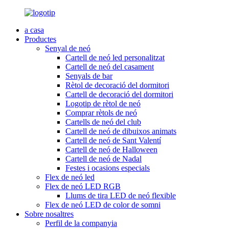
a casa
Productes
Senyal de neó
Cartell de neó led personalitzat
Cartell de neó del casament
Senyals de bar
Rètol de decoració del dormitori
Cartell de decoració del dormitori
Logotip de rètol de neó
Comprar rètols de neó
Cartells de neó del club
Cartell de neó de dibuixos animats
Cartell de neó de Sant Valentí
Cartell de neó de Halloween
Cartell de neó de Nadal
Festes i ocasions especials
Flex de neó led
Flex de neó LED RGB
Llums de tira LED de neó flexible
Flex de neó LED de color de somni
Sobre nosaltres
Perfil de la companyia