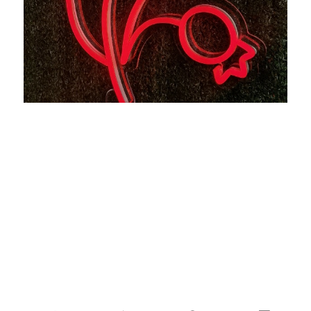
Permeteu-nos il·luminar la vostra vida amb rètols de neó
LED de qualitat per a la llar, negocis, casaments,
esdeveniments i molt més.Agafeu el logotip d'una
empresa, lletres de cançons, el nom d'un nen o fins i tot la
forma del vostre gos i feu-lo amb neó!Estem ajudant a fer
que el vostre propi art sigui accessible amb llums de neó
elegants i fàcils de dissenyar.Ara no hi ha excusa per no
augmentar la brillantor!Ens sentim orgullosos de crear
rètols de neó personalitzats de primera qualitat a preus
assequibles.