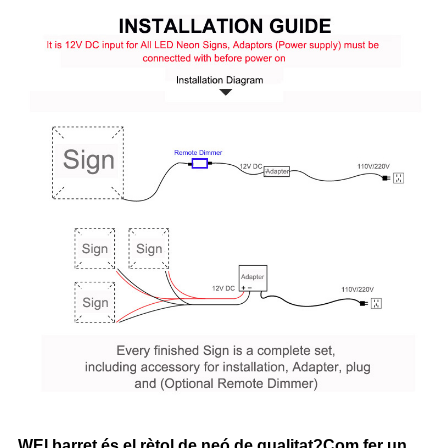
W
El barret és el rètol de neó de qualitat?Com fer un