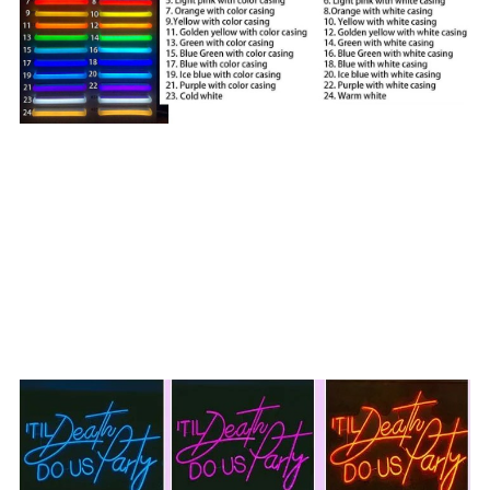
P: Ofereix canvi de color RGB?Ve amb comandament?
A: Sí!Podeu sol·licitar canvis de color RGB complets que
es poden controlar amb un petit comandament a
distància.A continuació es mostra un exemple de com
funcionen els nostres rètols de neó que canvien de color
RGB.També oferim transformadors intermitents i
dimmers.També es pot oferir el color digital, el color digital
pot proporcionar efectes de llum més amables, com ara
persecució, flux i fins i tot efectes canviants personalitzats.