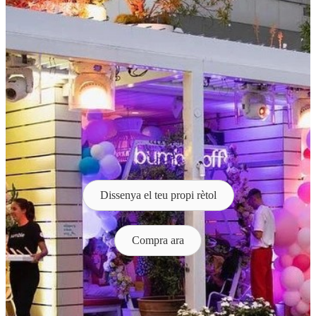
Dissenya el teu propi rètol
Compra ara