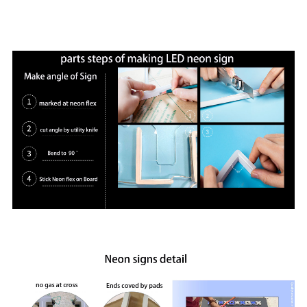
per a tres casaments reials europeus. La nostra obra d'art
de neó ha aparegut en diversos mitjans de comunicació
importants, inclosa la BBC britànica.