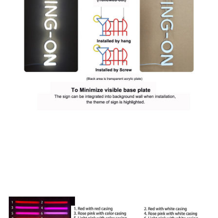
P: Quines opcions de colors hi ha disponibles per als
vostres rètols de neó?
A:
Oferim 24 opcions de color per triar el color RGB i el
color de somni digital.Vegeu a continuació la nostra carta
de colors.