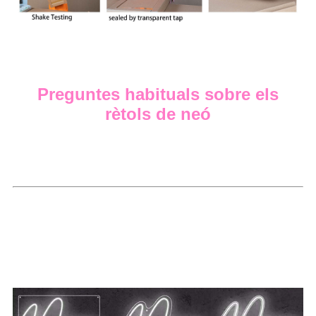
Preguntes habituals sobre els
rètols de neó
P: Ofereix plans de pagament?
A:
Estem encantats de poder oferir una opció Shop Pay
que ofereix la possibilitat de pagar en 4 terminis.
P: A quin tipus d'esquena estan instal·lats els vostres
rètols de neó?
A:
Oferim 3 tipus diferents d'esquena, tots ells fets
d'acrílic.Oferim tallar a quadrat o rectangle, tallar a forma o
tallar a lletra.S'ofereixen en negre o transparent.