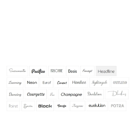
P: Quins tipus de lletra estan disponibles per als rètols
de neó?
A:
Tenim un munt de tipus de lletra estàndard que podem
utilitzar i també podem utilitzar un tipus de lletra
personalitzat que tingueu sempre que aquest tipus de
lletra pugui tenir forma o perfilar-se amb tubs de neó.A
sota dels nostres tipus de lletra estàndard que
oferim.Poseu-vos en contacte amb nosaltres si teniu el
vostre propi tipus de lletra personalitzat que voleu utilitzar.
Q:
Is
it
rètol de neó fàcil d'instal·lar?És regulable?