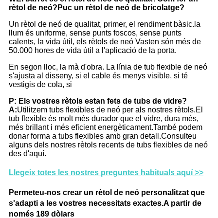
rètol de neó?Puc un rètol de neó de bricolatge?
Un rètol de neó de qualitat, primer, el rendiment bàsic.la
llum és uniforme, sense punts foscos, sense punts
calents, la vida útil, els rètols de neó Vasten són més de
50.000 hores de vida útil a l'aplicació de la porta.
En segon lloc, la mà d'obra. La línia de tub flexible de neó
s'ajusta al disseny, si el cable és menys visible, si té
vestigis de cola, si
P: Els vostres rètols estan fets de tubs de vidre?
A:
Utilitzem tubs flexibles de neó per als nostres rètols.El
tub flexible és molt més durador que el vidre, dura més,
més brillant i més eficient energèticament.També podem
donar forma a tubs flexibles amb gran detall.Consulteu
alguns dels nostres rètols recents de tubs flexibles de neó
des d'aquí.
Llegeix totes les nostres preguntes habituals aquí >>
Permeteu-nos crear un rètol de neó personalitzat que
s'adapti a les vostres necessitats exactes.A partir de
només 189 dòlars