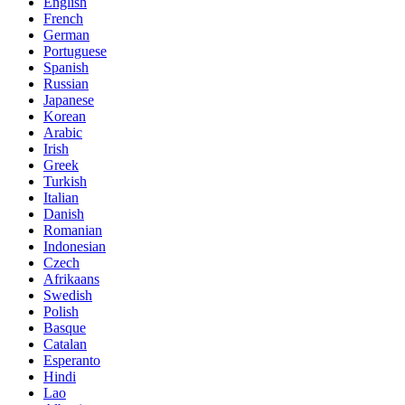
English
French
German
Portuguese
Spanish
Russian
Japanese
Korean
Arabic
Irish
Greek
Turkish
Italian
Danish
Romanian
Indonesian
Czech
Afrikaans
Swedish
Polish
Basque
Catalan
Esperanto
Hindi
Lao