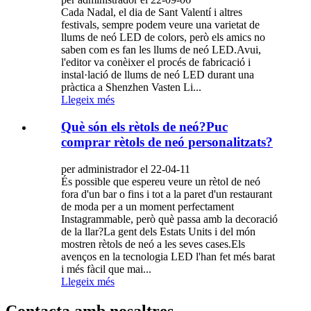
Cada Nadal, el dia de Sant Valentí i altres
festivals, sempre podem veure una varietat de
llums de neó LED de colors, però els amics no
saben com es fan les llums de neó LED.Avui,
l'editor va conèixer el procés de fabricació i
instal·lació de llums de neó LED durant una
pràctica a Shenzhen Vasten Li...
Llegeix més
Què són els rètols de neó?Puc
comprar rètols de neó personalitzats?
per administrador el 22-04-11
És possible que espereu veure un rètol de neó
fora d'un bar o fins i tot a la paret d'un restaurant
de moda per a un moment perfectament
Instagrammable, però què passa amb la decoració
de la llar?La gent dels Estats Units i del món
mostren rètols de neó a les seves cases.Els
avenços en la tecnologia LED l'han fet més barat
i més fàcil que mai...
Llegeix més
Contacta amb nosaltres