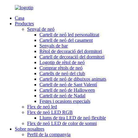
Casa
Productes
Senyal de neó
Cartell de neó led personalitzat
Cartell de neó del casament
Senyals de bar
Rètol de decoració del dormitori
Cartell de decoració del dormitori
Logotip de rètol de neó
Comprar rètols de neó
Cartells de neó del club
Cartell de neó de dibuixos animats
Cartell de neó de Sant Valentí
Cartell de neó de Halloween
Cartell de neó de Nadal
Festes i ocasions especials
Flex de neó led
Flex de neó LED RGB
Llums de tira LED de neó flexible
Flex de neó LED de color de somni
Sobre nosaltres
Perfil de la companyia