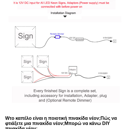
W
το καπέλο είναι η ποιοτική πινακίδα νέον;Πώς να
φτιάξετε μια πινακίδα νέον;Μπορώ να κάνω DIY
πινακίδα νέον;