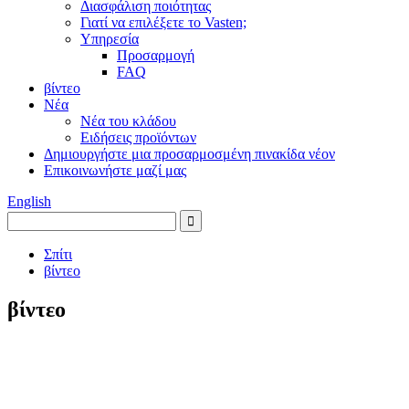
Διασφάλιση ποιότητας
Γιατί να επιλέξετε το Vasten;
Υπηρεσία
Προσαρμογή
FAQ
βίντεο
Νέα
Νέα του κλάδου
Ειδήσεις προϊόντων
Δημιουργήστε μια προσαρμοσμένη πινακίδα νέον
Επικοινωνήστε μαζί μας
English
Σπίτι
βίντεο
βίντεο