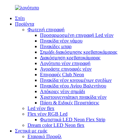
Σπίτι
Προϊόντα
Φωτεινή επιγραφή
Προσαρμοσμένη επιγραφή Led νέον
Πινακίδα νέον γάμου
Πινακίδες μπαρ
Σημάδι διακόσμησης κρεβατοκάμαρας
Διακόσμηση κρεβατοκάμαρας
Λογότυπο νέον επιγραφή
Αγοράστε επιγραφές νέον
Επιγραφές Club Neon
Πινακίδα νέον κινουμένων σχεδίων
Πινακίδα νέου Αγίου Βαλεντίνου
Απόκριες νέον σημάδι
Χριστουγεννιάτικη πινακίδα νέον
Πάρτι & Ειδικές Περιστάσεις
Led νέον flex
Flex νέον RGB Led
Φωτιστικά LED Neon Flex Strip
Dream color LED Neon flex
Σχετικά με εμάς
Εταιρικό Προφίλ