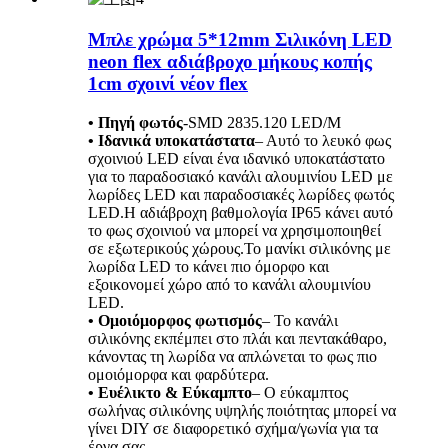
Μπλε χρώμα 5*12mm Σιλικόνη LED
neon flex αδιάβροχο μήκους κοπής
1cm σχοινί νέον flex
• Πηγή φωτός
-
SMD 2835.120 LED/M
• Ιδανικά υποκατάστατα
– Αυτό το λευκό φως
σχοινιού LED είναι ένα ιδανικό υποκατάστατο
για το παραδοσιακό κανάλι αλουμινίου LED με
λωρίδες LED και παραδοσιακές λωρίδες φωτός
LED.Η αδιάβροχη βαθμολογία IP65 κάνει αυτό
το φως σχοινιού να μπορεί να χρησιμοποιηθεί
σε εξωτερικούς χώρους.Το μανίκι σιλικόνης με
λωρίδα LED το κάνει πιο όμορφο και
εξοικονομεί χώρο από το κανάλι αλουμινίου
LED.
• Ομοιόμορφος φωτισμός
– Το κανάλι
σιλικόνης εκπέμπει στο πλάι και πεντακάθαρο,
κάνοντας τη λωρίδα να απλώνεται το φως πιο
ομοιόμορφα και φαρδύτερα.
• Ευέλικτο & Εύκαμπτο
– Ο εύκαμπτος
σωλήνας σιλικόνης υψηλής ποιότητας μπορεί να
γίνει DIY σε διαφορετικό σχήμα/γωνία για τα
έργα σας.