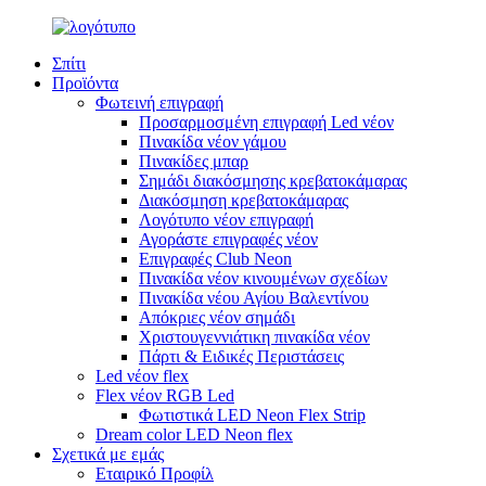
Σπίτι
Προϊόντα
Φωτεινή επιγραφή
Προσαρμοσμένη επιγραφή Led νέον
Πινακίδα νέον γάμου
Πινακίδες μπαρ
Σημάδι διακόσμησης κρεβατοκάμαρας
Διακόσμηση κρεβατοκάμαρας
Λογότυπο νέον επιγραφή
Αγοράστε επιγραφές νέον
Επιγραφές Club Neon
Πινακίδα νέον κινουμένων σχεδίων
Πινακίδα νέου Αγίου Βαλεντίνου
Απόκριες νέον σημάδι
Χριστουγεννιάτικη πινακίδα νέον
Πάρτι & Ειδικές Περιστάσεις
Led νέον flex
Flex νέον RGB Led
Φωτιστικά LED Neon Flex Strip
Dream color LED Neon flex
Σχετικά με εμάς
Εταιρικό Προφίλ