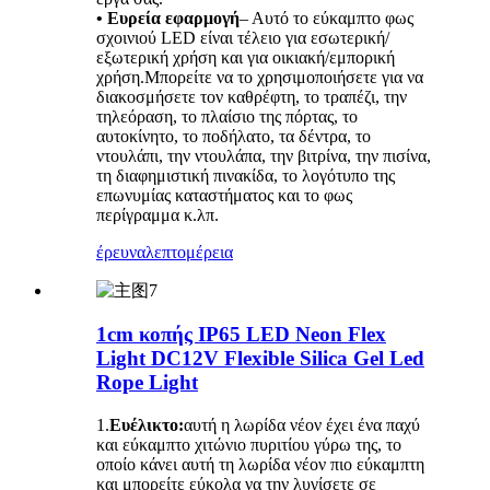
• Ευρεία εφαρμογή
– Αυτό το εύκαμπτο φως
σχοινιού LED είναι τέλειο για εσωτερική/
εξωτερική χρήση και για οικιακή/εμπορική
χρήση.Μπορείτε να το χρησιμοποιήσετε για να
διακοσμήσετε τον καθρέφτη, το τραπέζι, την
τηλεόραση, το πλαίσιο της πόρτας, το
αυτοκίνητο, το ποδήλατο, τα δέντρα, το
ντουλάπι, την ντουλάπα, την βιτρίνα, την πισίνα,
τη διαφημιστική πινακίδα, το λογότυπο της
επωνυμίας καταστήματος και το φως
περίγραμμα κ.λπ.
έρευνα
λεπτομέρεια
1cm κοπής IP65 LED Neon Flex
Light DC12V Flexible Silica Gel Led
Rope Light
1.
Ευέλικτο:
αυτή η λωρίδα νέον έχει ένα παχύ
και εύκαμπτο χιτώνιο πυριτίου γύρω της, το
οποίο κάνει αυτή τη λωρίδα νέον πιο εύκαμπτη
και μπορείτε εύκολα να την λυγίσετε σε