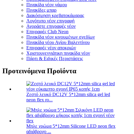
Πινακίδα νέον γάμου
Πινακίδες μπαρ
Διακόσμηση κρεβατοκάμαρας
Λογότυπο νέον επιγραφή
Αγοράστε επιγραφές νέον
Επιγραφές Club Neon
Πινακίδα νέον κινουμένων σχεδίων
Πινακίδα νέου Αγίου Βαλεντίνου
Επιγραφές νέον αποκριών
Χριστουγεννιάτικη πινακίδα νέον
Πάρτι & Ειδικές Περιστάσεις
Προτεινόμενα Προϊόντα
Ζεστό λευκό DC12V 5*12mm silica gel led
neon flex ro...
Μπλε χρώμα 5*12mm Silicone LED neon flex
αδιάβροχο ...