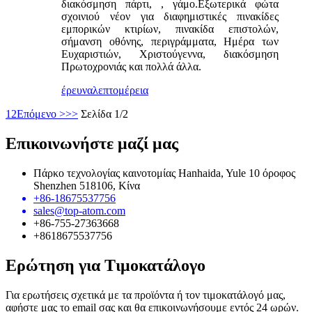
διακόσμηση πάρτι, , γάμο.Εξωτερικά φώτα
σχοινιού νέον για διαφημιστικές πινακίδες
εμπορικών κτιρίων, πινακίδα επιστολών,
σήμανση οθόνης, περιγράμματα, Ημέρα των
Ευχαριστιών, Χριστούγεννα, διακόσμηση
Πρωτοχρονιάς και πολλά άλλα.
έρευνα
λεπτομέρεια
1
2
Επόμενο >
>>
Σελίδα 1/2
Επικοινωνήστε μαζί μας
Πάρκο τεχνολογίας καινοτομίας Hanhaida, Yule 10 όροφος
Shenzhen 518106, Κίνα
+86-18675537756
sales@top-atom.com
+86-755-27363668
+8618675537756
Ερώτηση για Τιμοκατάλογο
Για ερωτήσεις σχετικά με τα προϊόντα ή τον τιμοκατάλογό μας,
αφήστε μας το email σας και θα επικοινωνήσουμε εντός 24 ωρών.