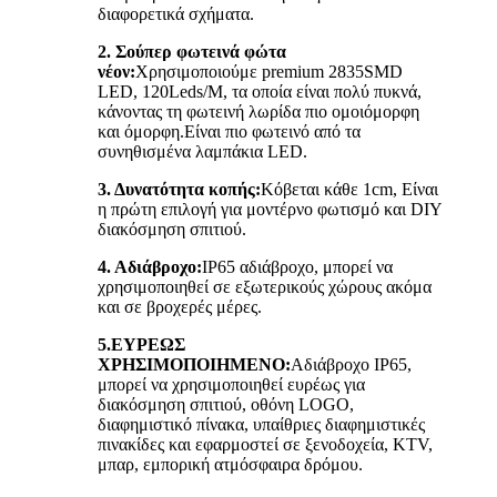
διαφορετικά σχήματα.
2. Σούπερ φωτεινά φώτα
νέον:
Χρησιμοποιούμε premium 2835SMD
LED, 120Leds/M, τα οποία είναι πολύ πυκνά,
κάνοντας τη φωτεινή λωρίδα πιο ομοιόμορφη
και όμορφη.Είναι πιο φωτεινό από τα
συνηθισμένα λαμπάκια LED.
3. Δυνατότητα κοπής:
Κόβεται κάθε 1cm, Είναι
η πρώτη επιλογή για μοντέρνο φωτισμό και DIY
διακόσμηση σπιτιού.
4. Αδιάβροχο:
IP65 αδιάβροχο, μπορεί να
χρησιμοποιηθεί σε εξωτερικούς χώρους ακόμα
και σε βροχερές μέρες.
5.
ΕΥΡΕΩΣ
ΧΡΗΣΙΜΟΠΟΙΗΜΕΝΟ:
Αδιάβροχο IP65,
μπορεί να χρησιμοποιηθεί ευρέως για
διακόσμηση σπιτιού, οθόνη LOGO,
διαφημιστικό πίνακα, υπαίθριες διαφημιστικές
πινακίδες και εφαρμοστεί σε ξενοδοχεία, KTV,
μπαρ, εμπορική ατμόσφαιρα δρόμου.