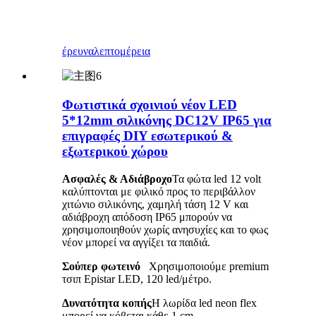
έρευνα
λεπτομέρεια
Φωτιστικά σχοινιού νέον LED
5*12mm σιλικόνης DC12V IP65 για
επιγραφές DIY εσωτερικού &
εξωτερικού χώρου
Ασφαλές & Αδιάβροχο
Τα φώτα led 12 volt
καλύπτονται με φιλικό προς το περιβάλλον
χιτώνιο σιλικόνης, χαμηλή τάση 12 V και
αδιάβροχη απόδοση IP65 μπορούν να
χρησιμοποιηθούν χωρίς ανησυχίες και το φως
νέον μπορεί να αγγίξει τα παιδιά.
Σούπερ φωτεινό
Χρησιμοποιούμε premium
τσιπ Epistar LED, 120 led/μέτρο.
Δυνατότητα κοπής
Η λωρίδα led neon flex
μπορεί να κόβεται κάθε 1 cm.