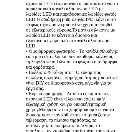
σχοινιού LED είναι ιδανικό υποκατάστατο για το
παραδοσιακό κανάλι αλουμινίου LED με
λωρίδες LED και παραδοσιακές λωρίδες φωτός
LED.Η αδιάβροχη βαθμολογία IP65 κάνει αυτό
το φως σχοινιού να μπορεί να χρησιμοποιηθεί
σε εξωτερικούς χώρους.Το μανίκι σιλικόνης με
λωρίδα LED το κάνει πιο όμορφο και
εξοικονομεί χώρο από το κανάλι αλουμινίου
LED.
• Ομοιόμορφος φωτισμός – Το κανάλι σιλικόνης
εκπέμπει στο πλάι και πεντακάθαρο, κάνοντας
τη λωρίδα να απλώνεται το φως πιο ομοιόμορφα
και φαρδύτερα.
• Ευέλικτο & Εύκαμπτο – Ο εύκαμπτος
σωλήνας σιλικόνης υψηλής ποιότητας μπορεί να
γίνει DIY σε διαφορετικό σχήμα/γωνία για τα
έργα σας.
• Ευρεία εφαρμογή – Αυτό το εύκαμπτο φως
σχοινιού LED είναι τέλειο για εσωτερική/
εξωτερική χρήση και για οικιακή/εμπορική
χρήση.Μπορείτε να το χρησιμοποιήσετε για να
διακοσμήσετε τον καθρέφτη, το τραπέζι, την
τηλεόραση, το πλαίσιο της πόρτας, το
αυτοκίνητο, το ποδήλατο, τα δέντρα, το
ντουλάπι, την ντουλάπα, την βιτρίνα, την πισίνα,