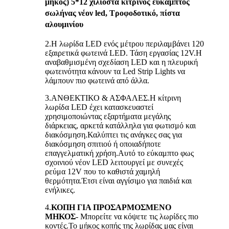
μήκος) 5*12 χιλιοστά κίτρινος εύκαμπτος
σωλήνας νέον led, Τροφοδοτικό, πίστα
αλουμινίου
2.Η λωρίδα LED ενός μέτρου περιλαμβάνει 120
εξαιρετικά φωτεινά LED. Τάση εργασίας 12V.Η
αναβαθμισμένη σχεδίαση LED και η πλευρική
φωτεινότητα κάνουν τα Led Strip Lights να
λάμπουν πιο φωτεινά από άλλα.
3.ΑΝΘΕΚΤΙΚΟ & ΑΣΦΑΛΕΣ.Η κίτρινη
λωρίδα LED έχει κατασκευαστεί
χρησιμοποιώντας εξαρτήματα μεγάλης
διάρκειας, αρκετά κατάλληλα για φωτισμό και
διακόσμηση.Καλύπτει τις ανάγκες σας για
διακόσμηση σπιτιού ή οποιαδήποτε
επαγγελματική χρήση.Αυτό το εύκαμπτο φως
σχοινιού νέον LED λειτουργεί με συνεχές
ρεύμα 12V που το καθιστά χαμηλή
θερμότητα.Έτσι είναι αγγίσιμο για παιδιά και
ενήλικες.
4.
ΚΟΠΗ ΓΙΑ ΠΡΟΣΑΡΜΟΣΜΕΝΟ
ΜΗΚΟΣ
- Μπορείτε να κόψετε τις λωρίδες πιο
κοντές.Το μήκος κοπής της λωρίδας μας είναι