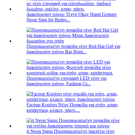
Διακόσμηση τοίχου Τέχνη Okay Hand Gesture
Neon Sign for Bedro...
Προσαρμοσμένη πινακίδα νέον Red Hat Girl για
διακόσμηση τοίχου Bar Hom...
Προσαρμοσμένη επιγραφή LED νέον για
διακόσμηση τοίχου, Fashion Gi...
Faceup Κορίτσι Νέον Πινακίδα για σπίτι, μπαρ,
κατάστημα, κλαμπ, πάρτι,...
rt Neon Signs Προσαρμοσμένη ταμπέλα νέον