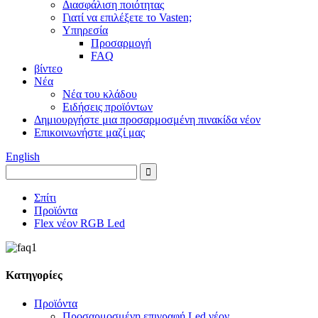
Διασφάλιση ποιότητας
Γιατί να επιλέξετε το Vasten;
Υπηρεσία
Προσαρμογή
FAQ
βίντεο
Νέα
Νέα του κλάδου
Ειδήσεις προϊόντων
Δημιουργήστε μια προσαρμοσμένη πινακίδα νέον
Επικοινωνήστε μαζί μας
English
Σπίτι
Προϊόντα
Flex νέον RGB Led
Κατηγορίες
Προϊόντα
Προσαρμοσμένη επιγραφή Led νέον