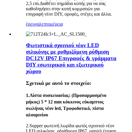
2,5 cm.Διαθέτει σημάδια κοπής για να σας
καθοδηγήσει στην κοπή κομματιών για
επιγραφή νέον DIY, οροφές, στέγες και άλλα.
έρευνα
λεπτομέρεια
Φωτιστικά σχοινιού νέον LED
σιλικόνης με ρυθμιζόμενη ρύθμιση
DC12V IP67 Επιγραφές & γράμματα
DIY εσωτερικού και εξωτερικού
χώρου
Σχετικά με αυτό το στοιχείο:
1.
Λίστα συσκευασίας
: (Προσαρμοσμένο
μήκος) 5 * 12 mm κόκκινος εύκαμπτος
σωλήνας νέον led, Τροφοδοτικό, πίστα
αλουμινίου
2.Supper φωτεινή λωρίδα φωτός σχοινιού νέον
LED σιλικόνης, αδιάβροχη IP67, υψηλή ένταση