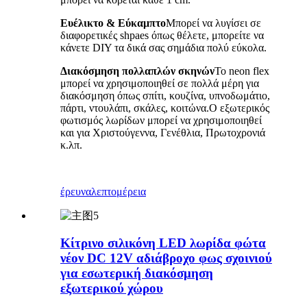
Ευέλικτο & Εύκαμπτο
Μπορεί να λυγίσει σε
διαφορετικές shpaes όπως θέλετε, μπορείτε να
κάνετε DIY τα δικά σας σημάδια πολύ εύκολα.
Διακόσμηση πολλαπλών σκηνών
Το neon flex
μπορεί να χρησιμοποιηθεί σε πολλά μέρη για
διακόσμηση όπως σπίτι, κουζίνα, υπνοδωμάτιο,
πάρτι, ντουλάπι, σκάλες, κοιτώνα.Ο εξωτερικός
φωτισμός λωρίδων μπορεί να χρησιμοποιηθεί
και για Χριστούγεννα, Γενέθλια, Πρωτοχρονιά
κ.λπ.
έρευνα
λεπτομέρεια
Κίτρινο σιλικόνη LED λωρίδα φώτα
νέον DC 12V αδιάβροχο φως σχοινιού
για εσωτερική διακόσμηση
εξωτερικού χώρου