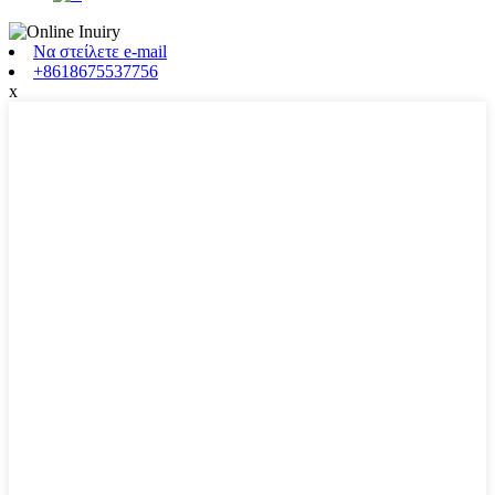
Να στείλετε e-mail
+8618675537756
x