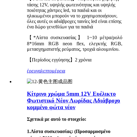
τάσης 12V, υψηλής φωτεινότητας και υψηλής
ποιότητας χάντρες led, τα παιδιά και οι
ηλικιωμένοι μπορούν να το χρησιμοποιήσουν,
όλες αυτές οι αδιάβροχες ταινίες led είναι επίσης
ένα δώρο γενεθλίων για τα παιδιά
【*Λίστα συσκευασίας】 1~10 μέτρα/ρολό
8*16mm RGB neon flex, ελεγκτής RGB,
μετασχηματιστής ρεύματος, τροχιά αλουμινίου.
【Περίοδος εγγύησης】2 χρόνια
έρευνα
λεπτομέρεια
Κίτρινο χρώμα 5mm 12V Ευέλικτο
Φωτιστικό Νέον Λωρίδας Αδιάβροχο
κομμένο φώτα νέον
Σχετικά με αυτό το στοιχείο:
1.
Λίστα συσκευασίας
: (Προσαρμοσμένο