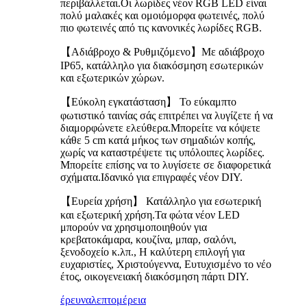
περιβάλλεται.Οι λωρίδες νέον RGB LED είναι
πολύ μαλακές και ομοιόμορφα φωτεινές, πολύ
πιο φωτεινές από τις κανονικές λωρίδες RGB.
【Αδιάβροχο & Ρυθμιζόμενο】Με αδιάβροχο
IP65, κατάλληλο για διακόσμηση εσωτερικών
και εξωτερικών χώρων.
【Εύκολη εγκατάσταση】 Το εύκαμπτο
φωτιστικό ταινίας σάς επιτρέπει να λυγίζετε ή να
διαμορφώνετε ελεύθερα.Μπορείτε να κόψετε
κάθε 5 cm κατά μήκος των σημαδιών κοπής,
χωρίς να καταστρέψετε τις υπόλοιπες λωρίδες.
Μπορείτε επίσης να το λυγίσετε σε διαφορετικά
σχήματα.Ιδανικό για επιγραφές νέον DIY.
【Ευρεία χρήση】 Κατάλληλο για εσωτερική
και εξωτερική χρήση.Τα φώτα νέον LED
μπορούν να χρησιμοποιηθούν για
κρεβατοκάμαρα, κουζίνα, μπαρ, σαλόνι,
ξενοδοχείο κ.λπ., Η καλύτερη επιλογή για
ευχαριστίες, Χριστούγεννα, Ευτυχισμένο το νέο
έτος, οικογενειακή διακόσμηση πάρτι DIY.
έρευνα
λεπτομέρεια