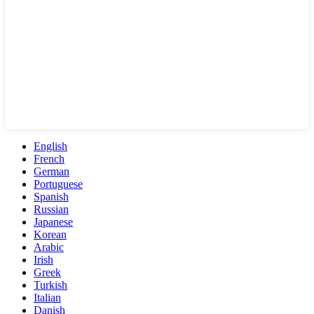
English
French
German
Portuguese
Spanish
Russian
Japanese
Korean
Arabic
Irish
Greek
Turkish
Italian
Danish