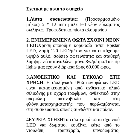
Σχετικά με αυτό το στοιχείο
1.Λίστα συσκευασίας
: (Προσαρμοσμένο
μήκος) 5 * 12 mm μπλε led νέον εύκαμπτος
σωλήνας, Τροφοδοτικό, πίστα αλουμινίου
2. ΕΝΗΜΕΡΩΜΕΝΑ ΦΩΤΑ ΣΧΟΙΝΙ ΝΕΟΝ
LED:
Χρησιμοποιούμε κορυφαία τσιπ Epistar
LED, δομή 120 LED/μέτρο για να επιτύχουμε
υψηλό αυλό, σούπερ φωτεινότητα και σταθερή
λάμψη ενώ καταναλώνει μόνο 8w/μέτρο.Τα strip
lights μας έχουν διάρκεια ζωής 60.000 ώρες.
3.
ΑΝΘΕΚΤΙΚΟ ΚΑΙ ΕΥΚΟΛΟ ΣΤΗ
ΧΡΗΣΗ
- Η σωλήνωση IP66 των φώτων LED
είναι κατασκευασμένη από ανθεκτικό υλικό
σιλικόνης με σχάρα τροφίμων, ανθεκτικό στην
υπεριώδη ακτινοβολία και στη
φλόγα.μετασχηματιστής που περιλαμβάνεται
στη συσκευασία, απλώς συνδέστε και παίξτε.
4
ΕΥΡΕΙΑ ΧΡΗΣΗ
Τα εσωτερικά φώτα σχοινιού
LED για δωμάτιο, κουζίνα, κάτω από το
ντουλάπι, τραπεζαρία, υπνοδωμάτιο,