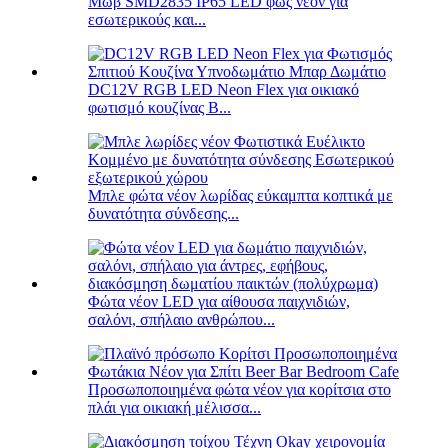
Μωβ SMD2835 IP65 LED φως νέον για
εσωτερικούς και...
DC12V RGB LED Neon Flex για οικιακό
φωτισμό κουζίνας Β...
Μπλε φώτα νέον λωρίδας εύκαμπτα κοπτικά με
δυνατότητα σύνδεσης...
Φώτα νέον LED για αίθουσα παιχνιδιών,
σαλόνι, σπήλαιο ανθρώπου...
Προσωποποιημένα φώτα νέον για κορίτσια στο
πλάι για οικιακή μέλισσα...