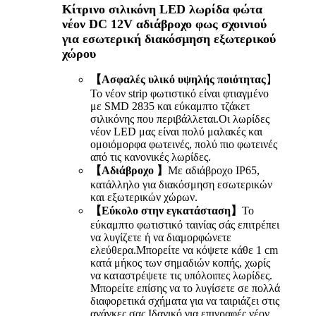
Κίτρινο σιλικόνη LED λωρίδα φώτα
νέον DC 12V αδιάβροχο φως σχοινιού
για εσωτερική διακόσμηση εξωτερικού
χώρου
【Ασφαλές υλικό υψηλής ποιότητας
】
Το νέον strip φωτιστικό είναι φτιαγμένο
με SMD 2835 και εύκαμπτο τζάκετ
σιλικόνης που περιβάλλεται.Οι λωρίδες
νέον LED μας είναι πολύ μαλακές και
ομοιόμορφα φωτεινές, πολύ πιο φωτεινές
από τις κανονικές λωρίδες.
【Αδιάβροχο 】
Με αδιάβροχο IP65,
κατάλληλο για διακόσμηση εσωτερικών
και εξωτερικών χώρων.
【Εύκολο στην εγκατάσταση】
Το
εύκαμπτο φωτιστικό ταινίας σάς επιτρέπει
να λυγίζετε ή να διαμορφώνετε
ελεύθερα.Μπορείτε να κόψετε κάθε 1 cm
κατά μήκος των σημαδιών κοπής, χωρίς
να καταστρέψετε τις υπόλοιπες λωρίδες.
Μπορείτε επίσης να το λυγίσετε σε πολλά
διαφορετικά σχήματα για να ταιριάζει στις
ανάγκες σας.Ιδανικό για επιγραφές νέον