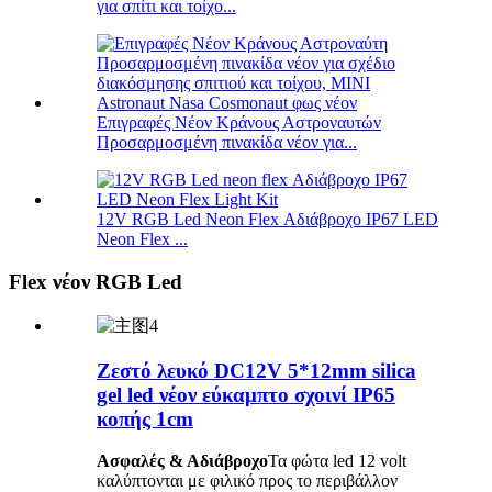
για σπίτι και τοίχο...
Επιγραφές Νέον Κράνους Αστροναυτών
Προσαρμοσμένη πινακίδα νέον για...
12V RGB Led Neon Flex Αδιάβροχο IP67 LED
Neon Flex ...
Flex νέον RGB Led
Ζεστό λευκό DC12V 5*12mm silica
gel led νέον εύκαμπτο σχοινί IP65
κοπής 1cm
Ασφαλές & Αδιάβροχο
Τα φώτα led 12 volt
καλύπτονται με φιλικό προς το περιβάλλον