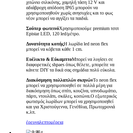
χιτώνιο σιλικόνης, χαμηλή τάση 12 V και
αδιάβροχη απόδοση IP65 μπορούν να
χρησιμοποιηθούν χωρίς ανησυχίες και το φως
νέον μπορεί να αγγίξει τα παιδιά.
Σούπερ φωτεινό
Χρησιμοποιούμε premium τσιπ
Epistar LED, 120 led/μέτρο.
Δυνατότητα κοπής
Η λωρίδα led neon flex
μπορεί να κόβεται κάθε 1 cm.
Ευέλικτο & Εύκαμπτο
Μπορεί να λυγίσει σε
διαφορετικές shpaes όπως θέλετε, μπορείτε να
κάνετε DIY τα δικά σας σημάδια πολύ εύκολα.
Διακόσμηση πολλαπλών σκηνών
Το neon flex
μπορεί να χρησιμοποιηθεί σε πολλά μέρη για
διακόσμηση όπως σπίτι, κουζίνα, υπνοδωμάτιο,
πάρτι, ντουλάπι, σκάλες, κοιτώνα.Ο εξωτερικός
φωτισμός λωρίδων μπορεί να χρησιμοποιηθεί
και για Χριστούγεννα, Γενέθλια, Πρωτοχρονιά
κ.λπ.
έρευνα
λεπτομέρεια