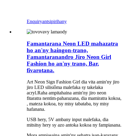
Enquiry
antsipirihany
Famantarana Neon LED mahazatra
ho an'ny haingon-trano,
Famantaranandro Jiro Neon Girl
Fashion ho an'ny trano, Bar,
fivarotana.
Art Neon Sign Fashion Girl dia vita amin'ny jiro
jiro LED silisiôma malefaka sy takelaka
acryl.Raha ampitahaina amin'ny jiro neon
fitaratra nentim-paharazana, dia mamiratra kokoa,
, mateza kokoa, tsy misy tabataba, tsy misy
hafanana.
USB hery, 5V ambany input malefaka, dia
mitsitsy hery sy azo antoka kokoa ny fampiasana.
Mora ampiasaina amin'ny sehatra isan-karazany,