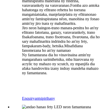
mamirapiratra manerana ny rindrina,
varavarankely na varavaranao.Fomba azo antoka
hahatonga ny efitrano rehetra ho toerana
mangatsiatsiaka, manjelanjelatra ny efitranonao
amin'ny famirapiratana néon, manohina ny fonao
amin'ny jiro tsara sy mahafinaritra.
Jiro neon haingon-trano manara-penitra ho an'ny
efitrano fatoriana, garazy, varavarankely, trano
fisakafoanana, trano fisotroana, fivarotana, dia ho
sary mahafinaritra indrindra ho an'ny fety,
fampakaram-bady, hetsika.Misafidiana
fanomezana ho an'ny namanao
Ny famantarana dia ho vinavinaina amin'ny
mangarahara sarimihetsika, mba hiarovana ny
acrylic tsy mahazo ny scratch, ny mpanjifa dia
afaka handrovitra izany indray mandeha mahazo
ny famantarana.
Enquiry
antsipirihany