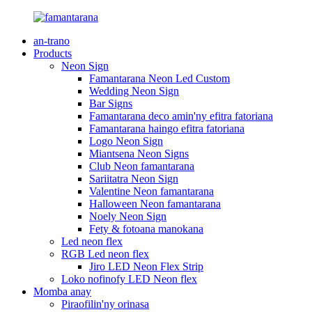
an-trano
Products
Neon Sign
Famantarana Neon Led Custom
Wedding Neon Sign
Bar Signs
Famantarana deco amin'ny efitra fatoriana
Famantarana haingo efitra fatoriana
Logo Neon Sign
Miantsena Neon Signs
Club Neon famantarana
Sariitatra Neon Sign
Valentine Neon famantarana
Halloween Neon famantarana
Noely Neon Sign
Fety & fotoana manokana
Led neon flex
RGB Led neon flex
Jiro LED Neon Flex Strip
Loko nofinofy LED Neon flex
Momba anay
Piraofilin'ny orinasa