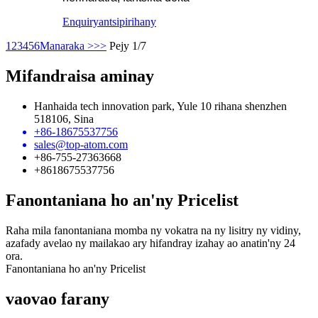
Enquiry
antsipirihany
1
2
3
4
5
6
Manaraka >
>>
Pejy 1/7
Mifandraisa aminay
Hanhaida tech innovation park, Yule 10 rihana shenzhen
518106, Sina
+86-18675537756
sales@top-atom.com
+86-755-27363668
+8618675537756
Fanontaniana ho an'ny Pricelist
Raha mila fanontaniana momba ny vokatra na ny lisitry ny vidiny,
azafady avelao ny mailakao ary hifandray izahay ao anatin'ny 24
ora.
Fanontaniana ho an'ny Pricelist
vaovao farany