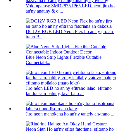
Volomparasy SMD2835 IP65 LED neon jiro ho
an'ny anatiny & o ...
DC12V RGB LED Neon Flex ho an'ny jiro an-
trano B...
Blue Neon Strip Lights Flexible Cuttable
Connectabl...
Jiro néon LED ho an'ny efitrano lalao, efitrano
fandraisam-bahiny, lava-bato ...
Jiro neon manokana ho an'ny tantely an-trano ...