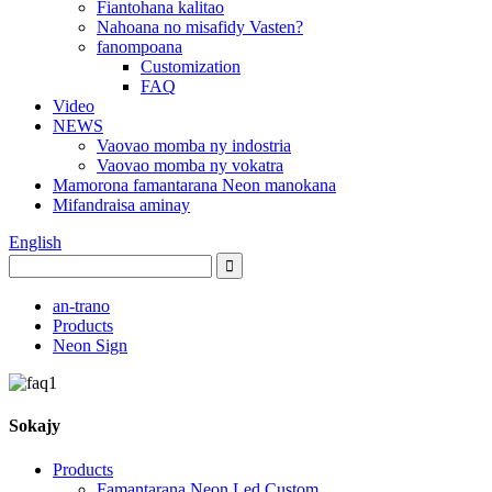
Fiantohana kalitao
Nahoana no misafidy Vasten?
fanompoana
Customization
FAQ
Video
NEWS
Vaovao momba ny indostria
Vaovao momba ny vokatra
Mamorona famantarana Neon manokana
Mifandraisa aminay
English
an-trano
Products
Neon Sign
Sokajy
Products
Famantarana Neon Led Custom