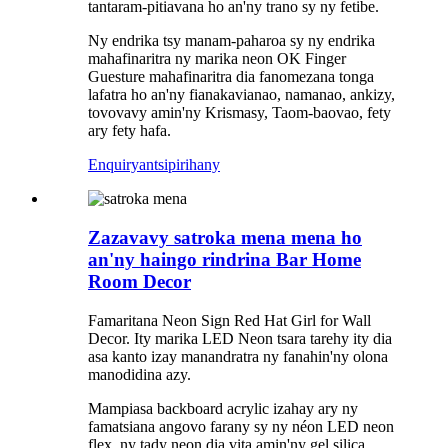
tantaram-pitiavana ho an'ny trano sy ny fetibe.
Ny endrika tsy manam-paharoa sy ny endrika
mahafinaritra ny marika neon OK Finger
Guesture mahafinaritra dia fanomezana tonga
lafatra ho an'ny fianakavianao, namanao, ankizy,
tovovavy amin'ny Krismasy, Taom-baovao, fety
ary fety hafa.
Enquiry
antsipirihany
Zazavavy satroka mena mena ho
an'ny haingo rindrina Bar Home
Room Decor
Famaritana Neon Sign Red Hat Girl for Wall
Decor. Ity marika LED Neon tsara tarehy ity dia
asa kanto izay manandratra ny fanahin'ny olona
manodidina azy.
Mampiasa backboard acrylic izahay ary ny
famatsiana angovo farany sy ny néon LED neon
flex, ny tady neon dia vita amin'ny gel silica.