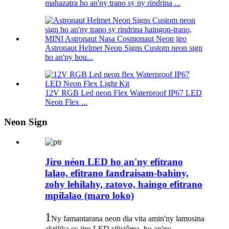
mahazatra ho an'ny trano sy ny rindrina ...
Astronaut Helmet Neon Signs Custom neon sign
ho an'ny hou...
12V RGB Led neon Flex Waterproof IP67 LED
Neon Flex ...
Neon Sign
Jiro néon LED ho an'ny efitrano
lalao, efitrano fandraisam-bahiny,
zohy lehilahy, zatovo, haingo efitrano
mpilalao (maro loko)
1
Ny famantarana neon dia vita amin'ny lamosina
akrilika sy jiro LED silisiôma, ho an'ny