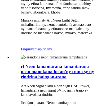
toy ny efitra fatoriana, efitra fandraisam-bahiny,
trano fisotroana, fivarotana, trano fandraisam-
bahiny, laboratoara, klioba.
Miaraka amin'ity Art Neon Light Sigtn
mahafinaritra ity, azonao antoka fa azonao atao
ny manamboatra ny efitranonao mankaleo, ny
rindrina ho mahaliana kokoa, miloko, marevaka.
Enquiry
antsipirihany
rt Neon famantarana famantarana
neon manokana ho an'ny trano sy ny
rindrina haingon-trano
Art Neon Signs Skull Neon Sign USB Power,
famantarana neon input 5V ho an'ny trano sy
famolavolana rindrina
Jiro famantarana Neon mamirapiratra