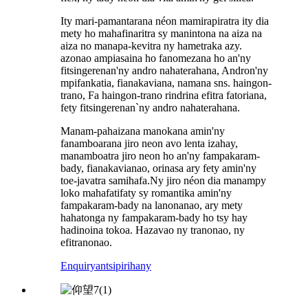
Ity mari-pamantarana néon mamirapiratra ity dia
mety ho mahafinaritra sy manintona na aiza na
aiza no manapa-kevitra ny hametraka azy.
azonao ampiasaina ho fanomezana ho an'ny
fitsingerenan'ny andro nahaterahana, Andron'ny
mpifankatia, fianakaviana, namana sns. haingon-
trano, Fa haingon-trano rindrina efitra fatoriana,
fety fitsingerenan`ny andro nahaterahana.
Manam-pahaizana manokana amin'ny
fanamboarana jiro neon avo lenta izahay,
manamboatra jiro neon ho an'ny fampakaram-
bady, fianakavianao, orinasa ary fety amin'ny
toe-javatra samihafa.Ny jiro néon dia manampy
loko mahafatifaty sy romantika amin'ny
fampakaram-bady na lanonanao, ary mety
hahatonga ny fampakaram-bady ho tsy hay
hadinoina tokoa. Hazavao ny tranonao, ny
efitranonao.
Enquiry
antsipirihany