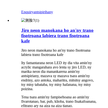
Enquiry
antsipirihany
Jiro neon manokana ho an'ny trano
fisotroana labiera trano fisotroana
kafe
Jiro neon manokana ho an'ny trano fisotroana
labiera trano fisotroana kafe
Ity famantarana neon LED ity dia vita amin'ny
acrylic mangarahara avo lenta sy jiro LED, ny
marika neon dia manankarena amin'ny
antsipiriany, mazava sy mazava tsara amin'ny
endriny, azo antoka, maharitra, mitsitsy angovo,
tsy misy tabataba, tsy misy hafanana, tsy misy
poizina.
Tena tsara amin'ny fampisehoana ao amin'ny
fivarotanao, bar, pub, klioba, trano fisakafoanana,
efitrano ary na aiza na aiza tianao.