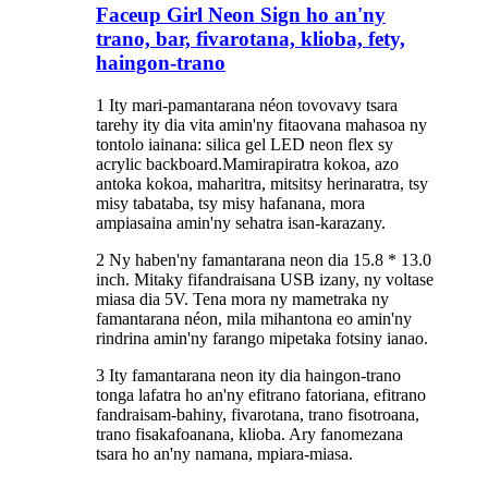
Faceup Girl Neon Sign ho an'ny
trano, bar, fivarotana, klioba, fety,
haingon-trano
1 Ity mari-pamantarana néon tovovavy tsara
tarehy ity dia vita amin'ny fitaovana mahasoa ny
tontolo iainana: silica gel LED neon flex sy
acrylic backboard.Mamirapiratra kokoa, azo
antoka kokoa, maharitra, mitsitsy herinaratra, tsy
misy tabataba, tsy misy hafanana, mora
ampiasaina amin'ny sehatra isan-karazany.
2 Ny haben'ny famantarana neon dia 15.8 * 13.0
inch. Mitaky fifandraisana USB izany, ny voltase
miasa dia 5V. Tena mora ny mametraka ny
famantarana néon, mila mihantona eo amin'ny
rindrina amin'ny farango mipetaka fotsiny ianao.
3 Ity famantarana neon ity dia haingon-trano
tonga lafatra ho an'ny efitrano fatoriana, efitrano
fandraisam-bahiny, fivarotana, trano fisotroana,
trano fisakafoanana, klioba. Ary fanomezana
tsara ho an'ny namana, mpiara-miasa.