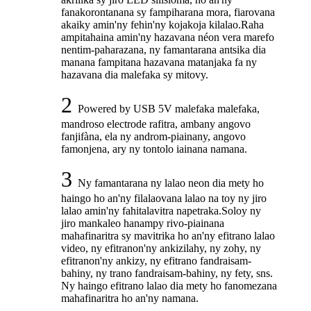
fanakorontanana sy fampiharana mora, fiarovana
akaiky amin'ny fehin'ny kojakoja kilalao.Raha
ampitahaina amin'ny hazavana néon vera marefo
nentim-paharazana, ny famantarana antsika dia
manana fampitana hazavana matanjaka fa ny
hazavana dia malefaka sy mitovy.
2
Powered by USB 5V malefaka malefaka,
mandroso electrode rafitra, ambany angovo
fanjifàna, ela ny androm-piainany, angovo
famonjena, ary ny tontolo iainana namana.
3
Ny famantarana ny lalao neon dia mety ho
haingo ho an'ny filalaovana lalao na toy ny jiro
lalao amin'ny fahitalavitra napetraka.Soloy ny
jiro mankaleo hanampy rivo-piainana
mahafinaritra sy mavitrika ho an'ny efitrano lalao
video, ny efitranon'ny ankizilahy, ny zohy, ny
efitranon'ny ankizy, ny efitrano fandraisam-
bahiny, ny trano fandraisam-bahiny, ny fety, sns.
Ny haingo efitrano lalao dia mety ho fanomezana
mahafinaritra ho an'ny namana.