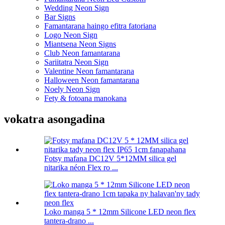
Wedding Neon Sign
Bar Signs
Famantarana haingo efitra fatoriana
Logo Neon Sign
Miantsena Neon Signs
Club Neon famantarana
Sariitatra Neon Sign
Valentine Neon famantarana
Halloween Neon famantarana
Noely Neon Sign
Fety & fotoana manokana
vokatra asongadina
Fotsy mafana DC12V 5*12MM silica gel
nitarika néon Flex ro ...
Loko manga 5 * 12mm Silicone LED neon flex
tantera-drano ...