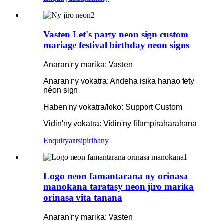
Vasten Let's party neon sign custom
mariage festival birthday neon signs
Anaran'ny marika: Vasten
Anaran'ny vokatra: Andeha isika hanao fety
néon sign
Haben'ny vokatra/loko: Support Custom
Vidin'ny vokatra: Vidin'ny fifampiraharahana
Enquiry
antsipirihany
Logo neon famantarana ny orinasa
manokana taratasy neon jiro marika
orinasa vita tanana
Anaran'ny marika: Vasten