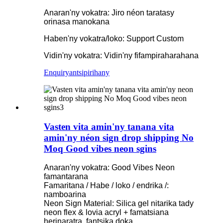
Anaran'ny vokatra: Jiro néon taratasy
orinasa manokana
Haben'ny vokatra/loko: Support Custom
Vidin'ny vokatra: Vidin'ny fifampiraharahana
Enquiry
antsipirihany
Vasten vita amin'ny tanana vita
amin'ny néon sign drop shipping No
Moq Good vibes neon sgins
Anaran'ny vokatra: Good Vibes Neon
famantarana
Famaritana / Habe / loko / endrika /:
namboarina
Neon Sign Material: Silica gel nitarika tady
neon flex & lovia acryl + famatsiana
herinaratra, fantsika doka