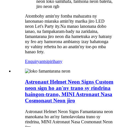
neon loko samihafa, fantsona neon bateria,
jiro neon rgb
Atombohy amin'ny fomba mahazatra ny
lanonanao miaraka amin'ity marika jiro LED
neon Let's Party ity.Na manao lanonana dobo
ianao, na fampakaram-bady na zaridaina,
famantarana jiro neon dia hametraka avy hatrany
ny feo ary hamorona ambiansy izay hahatonga
ny vahiny rehetra ho ao anatin'ny toe-po mba
hanao fety.
Enquiry
antsipirihany
Astronaut Helmet Neon Signs Custom
neon sign ho an'ny trano sy rindrina
haingon-trano, MINI Astronaut Nasa
Cosmonaut Neon jiro
Astronaut Helmet Neon Signs Famantarana neon
manokana ho an'ny famolavolana trano sy
rindrina, MINI Astronaut Nasa Cosmonaut Neon