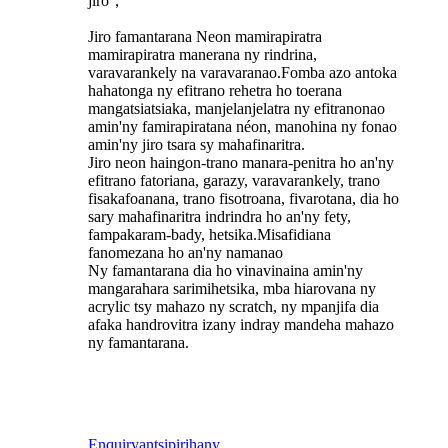
jiro，
Jiro famantarana Neon mamirapiratra
mamirapiratra manerana ny rindrina,
varavarankely na varavaranao.Fomba azo antoka
hahatonga ny efitrano rehetra ho toerana
mangatsiatsiaka, manjelanjelatra ny efitranonao
amin'ny famirapiratana néon, manohina ny fonao
amin'ny jiro tsara sy mahafinaritra.
Jiro neon haingon-trano manara-penitra ho an'ny
efitrano fatoriana, garazy, varavarankely, trano
fisakafoanana, trano fisotroana, fivarotana, dia ho
sary mahafinaritra indrindra ho an'ny fety,
fampakaram-bady, hetsika.Misafidiana
fanomezana ho an'ny namanao
Ny famantarana dia ho vinavinaina amin'ny
mangarahara sarimihetsika, mba hiarovana ny
acrylic tsy mahazo ny scratch, ny mpanjifa dia
afaka handrovitra izany indray mandeha mahazo
ny famantarana.
Enquiry
antsipirihany