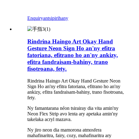
Enquiry
antsipirihany
Rindrina Haingo Art Okay Hand
Gesture Neon Sign Ho an'ny efitra
fatoriana, efitrano ho an'ny ankizy,
efitra fandraisam-bahiny, trano
fisotroana, fety.
Rindrina Haingo Art Okay Hand Gesture Neon
Sign Ho an'ny efitra fatoriana, efitrano ho an'ny
ankizy, efitra fandraisam-bahiny, trano fisotroana,
fety.
Ny famantarana néon tsirairay dia vita amin'ny
Neon Flex Strip avo lenta ary apetaka amin'ny
takelaka acryl mazava.
Ny jiro neon dia mamorona atmosfera
mahafinaritra, fairy, cozy, mahafinaritra ary