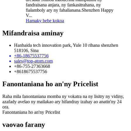
fandraisana anjara, ny fankasitrahana, ny
fialamboly ary ny fahalianana.Shenzhen Happy
V...
Hamaky bebe kokoa
Mifandraisa aminay
Hanhaida tech innovation park, Yule 10 rihana shenzhen
518106, Sina
+86-18675537756
sales@top-atom.com
+86-755-27363668
+8618675537756
Fanontaniana ho an'ny Pricelist
Raha mila fanontaniana momba ny vokatra na ny lisitry ny vidiny,
azafady avelao ny mailakao ary hifandray izahay ao anatin'ny 24
ora.
Fanontaniana ho an'ny Pricelist
vaovao farany