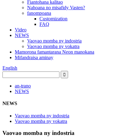
Fiantohana kalitao
Nahoana no misafidy Vasten?
fanompoana
Customization
FAQ
Video
NEWS
Vaovao momba ny indostria
Vaovao momba ny vokatra
Mamorona famantarana Neon manokana
Mifandraisa aminay
English
an-trano
NEWS
NEWS
Vaovao momba ny indostria
Vaovao momba ny vokatra
Vaovao momba ny indostria