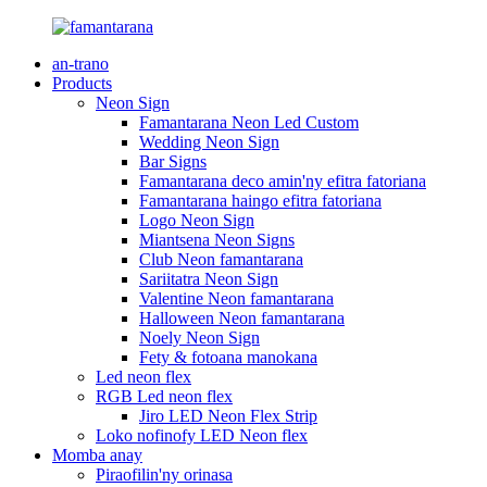
an-trano
Products
Neon Sign
Famantarana Neon Led Custom
Wedding Neon Sign
Bar Signs
Famantarana deco amin'ny efitra fatoriana
Famantarana haingo efitra fatoriana
Logo Neon Sign
Miantsena Neon Signs
Club Neon famantarana
Sariitatra Neon Sign
Valentine Neon famantarana
Halloween Neon famantarana
Noely Neon Sign
Fety & fotoana manokana
Led neon flex
RGB Led neon flex
Jiro LED Neon Flex Strip
Loko nofinofy LED Neon flex
Momba anay
Piraofilin'ny orinasa