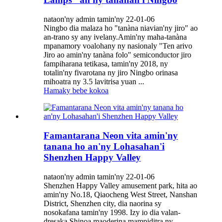
nataon'ny admin tamin'ny 22-01-06
Ningbo dia malaza ho "tanàna niavian'ny jiro" ao
an-trano sy any ivelany.Amin'ny maha-tanàna
mpanamory voalohany ny nasionaly "Ten arivo
Jiro ao amin'ny tanàna folo" semiconductor jiro
fampiharana tetikasa, tamin'ny 2018, ny
totalin'ny fivarotana ny jiro Ningbo orinasa
mihoatra ny 3.5 lavitrisa yuan ...
Hamaky bebe kokoa
Famantarana Neon vita amin'ny
tanana ho an'ny Lohasahan'i
Shenzhen Happy Valley
nataon'ny admin tamin'ny 22-01-06
Shenzhen Happy Valley amusement park, hita ao
amin'ny No.18, Qiaocheng West Street, Nanshan
District, Shenzhen city, dia naorina sy
nosokafana tamin'ny 1998. Izy io dia valan-
dresaka Shinoa maoderina mampiditra ny