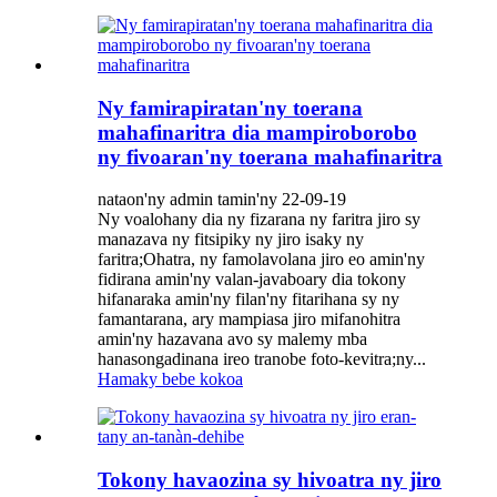
Ny famirapiratan'ny toerana
mahafinaritra dia mampiroborobo
ny fivoaran'ny toerana mahafinaritra
nataon'ny admin tamin'ny 22-09-19
Ny voalohany dia ny fizarana ny faritra jiro sy
manazava ny fitsipiky ny jiro isaky ny
faritra;Ohatra, ny famolavolana jiro eo amin'ny
fidirana amin'ny valan-javaboary dia tokony
hifanaraka amin'ny filan'ny fitarihana sy ny
famantarana, ary mampiasa jiro mifanohitra
amin'ny hazavana avo sy malemy mba
hanasongadinana ireo tranobe foto-kevitra;ny...
Hamaky bebe kokoa
Tokony havaozina sy hivoatra ny jiro