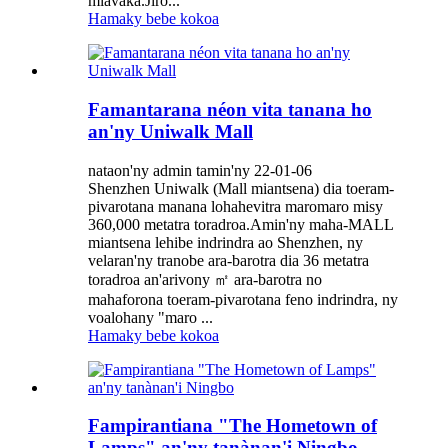
miavaka.Jiro...
Hamaky bebe kokoa
Famantarana néon vita tanana ho
an'ny Uniwalk Mall
nataon'ny admin tamin'ny 22-01-06
Shenzhen Uniwalk (Mall miantsena) dia toeram-
pivarotana manana lohahevitra maromaro misy
360,000 metatra toradroa.Amin'ny maha-MALL
miantsena lehibe indrindra ao Shenzhen, ny
velaran'ny tranobe ara-barotra dia 36 metatra
toradroa an'arivony ㎡ ara-barotra no
mahaforona toeram-pivarotana feno indrindra, ny
voalohany "maro ...
Hamaky bebe kokoa
Fampirantiana "The Hometown of
Lamps" an'ny tanànan'i Ningbo