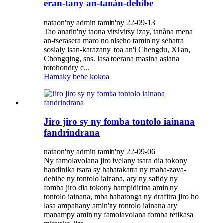
eran-tany an-tanàn-dehibe
nataon'ny admin tamin'ny 22-09-13
Tao anatin'ny taona vitsivitsy izay, tanàna mena
an-tserasera maro no niseho tamin'ny sehatra
sosialy isan-karazany, toa an'i Chengdu, Xi'an,
Chongqing, sns. lasa toerana masina asiana
totohondry c...
Hamaky bebe kokoa
Jiro jiro sy ny fomba tontolo iainana
fandrindrana
nataon'ny admin tamin'ny 22-09-06
Ny famolavolana jiro ivelany tsara dia tokony
handinika tsara sy hahatakatra ny maha-zava-
dehibe ny tontolo iainana, ary ny safidy ny
fomba jiro dia tokony hampidirina amin'ny
tontolo iainana, mba hahatonga ny drafitra jiro ho
lasa ampahany amin'ny tontolo iainana ary
manampy amin'ny famolavolana fomba tetikasa