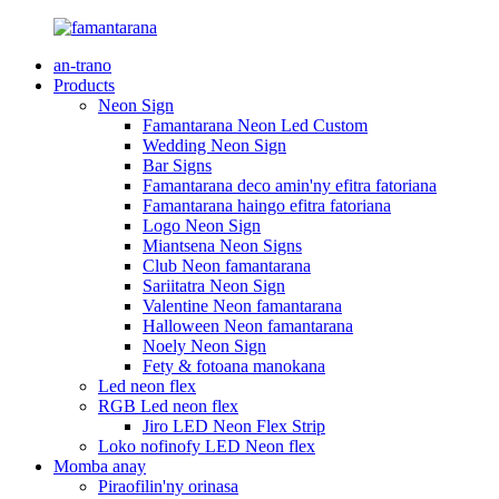
an-trano
Products
Neon Sign
Famantarana Neon Led Custom
Wedding Neon Sign
Bar Signs
Famantarana deco amin'ny efitra fatoriana
Famantarana haingo efitra fatoriana
Logo Neon Sign
Miantsena Neon Signs
Club Neon famantarana
Sariitatra Neon Sign
Valentine Neon famantarana
Halloween Neon famantarana
Noely Neon Sign
Fety & fotoana manokana
Led neon flex
RGB Led neon flex
Jiro LED Neon Flex Strip
Loko nofinofy LED Neon flex
Momba anay
Piraofilin'ny orinasa