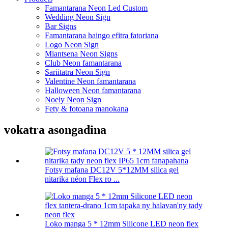
Famantarana Neon Led Custom
Wedding Neon Sign
Bar Signs
Famantarana haingo efitra fatoriana
Logo Neon Sign
Miantsena Neon Signs
Club Neon famantarana
Sariitatra Neon Sign
Valentine Neon famantarana
Halloween Neon famantarana
Noely Neon Sign
Fety & fotoana manokana
vokatra asongadina
Fotsy mafana DC12V 5*12MM silica gel
nitarika néon Flex ro ...
Loko manga 5 * 12mm Silicone LED neon flex