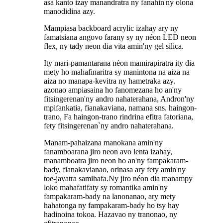
asa kanto izay manandratra ny fanahin'ny olona
manodidina azy.
Mampiasa backboard acrylic izahay ary ny
famatsiana angovo farany sy ny néon LED neon
flex, ny tady neon dia vita amin'ny gel silica.
Ity mari-pamantarana néon mamirapiratra ity dia
mety ho mahafinaritra sy manintona na aiza na
aiza no manapa-kevitra ny hametraka azy.
azonao ampiasaina ho fanomezana ho an'ny
fitsingerenan'ny andro nahaterahana, Andron'ny
mpifankatia, fianakaviana, namana sns. haingon-
trano, Fa haingon-trano rindrina efitra fatoriana,
fety fitsingerenan`ny andro nahaterahana.
Manam-pahaizana manokana amin'ny
fanamboarana jiro neon avo lenta izahay,
manamboatra jiro neon ho an'ny fampakaram-
bady, fianakavianao, orinasa ary fety amin'ny
toe-javatra samihafa.Ny jiro néon dia manampy
loko mahafatifaty sy romantika amin'ny
fampakaram-bady na lanonanao, ary mety
hahatonga ny fampakaram-bady ho tsy hay
hadinoina tokoa. Hazavao ny tranonao, ny