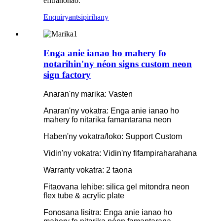
efitranonao.
Enquiry
antsipirihany
Enga anie ianao ho mahery fo
notarihin'ny néon signs custom neon
sign factory
Anaran'ny marika: Vasten
Anaran'ny vokatra: Enga anie ianao ho
mahery fo nitarika famantarana neon
Haben'ny vokatra/loko: Support Custom
Vidin'ny vokatra: Vidin'ny fifampiraharahana
Warranty vokatra: 2 taona
Fitaovana lehibe: silica gel mitondra neon
flex tube & acrylic plate
Fonosana lisitra: Enga anie ianao ho