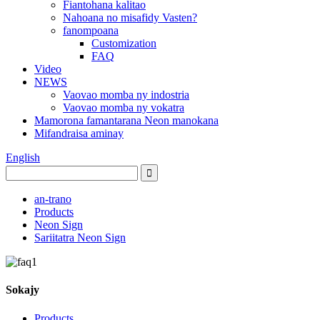
Fiantohana kalitao
Nahoana no misafidy Vasten?
fanompoana
Customization
FAQ
Video
NEWS
Vaovao momba ny indostria
Vaovao momba ny vokatra
Mamorona famantarana Neon manokana
Mifandraisa aminay
English
an-trano
Products
Neon Sign
Sariitatra Neon Sign
Sokajy
Products