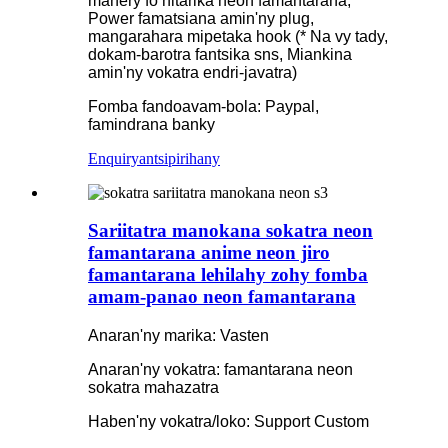
mahery fo nitarika néon famantarana,
Power famatsiana amin'ny plug,
mangarahara mipetaka hook (* Na vy tady,
dokam-barotra fantsika sns, Miankina
amin'ny vokatra endri-javatra)
Fomba fandoavam-bola: Paypal,
famindrana banky
Enquiry
antsipirihany
Sariitatra manokana sokatra neon
famantarana anime neon jiro
famantarana lehilahy zohy fomba
amam-panao neon famantarana
Anaran'ny marika: Vasten
Anaran'ny vokatra: famantarana neon
sokatra mahazatra
Haben'ny vokatra/loko: Support Custom