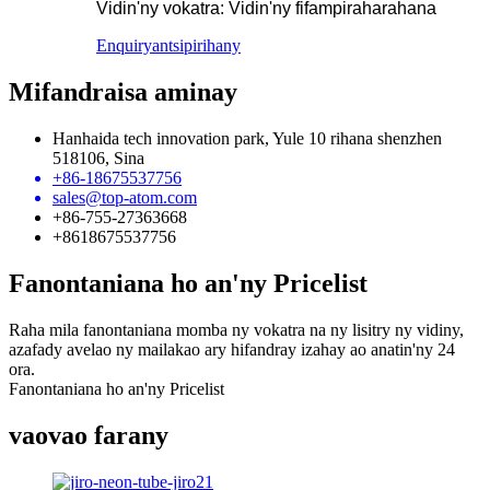
Vidin'ny vokatra: Vidin'ny fifampiraharahana
Enquiry
antsipirihany
Mifandraisa aminay
Hanhaida tech innovation park, Yule 10 rihana shenzhen
518106, Sina
+86-18675537756
sales@top-atom.com
+86-755-27363668
+8618675537756
Fanontaniana ho an'ny Pricelist
Raha mila fanontaniana momba ny vokatra na ny lisitry ny vidiny,
azafady avelao ny mailakao ary hifandray izahay ao anatin'ny 24
ora.
Fanontaniana ho an'ny Pricelist
vaovao farany