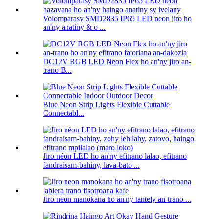
Volomparasy SMD2835 IP65 LED neon jiro ho
an'ny anatiny & o ...
DC12V RGB LED Neon Flex ho an'ny jiro an-
trano B...
Blue Neon Strip Lights Flexible Cuttable
Connectabl...
Jiro néon LED ho an'ny efitrano lalao, efitrano
fandraisam-bahiny, lava-bato ...
Jiro neon manokana ho an'ny tantely an-trano ...