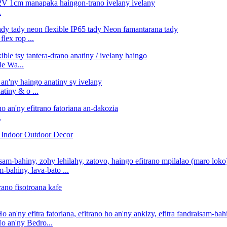
.
lex rop ...
e Wa...
iny & o ...
.
-bahiny, lava-bato ...
o an'ny Bedro...