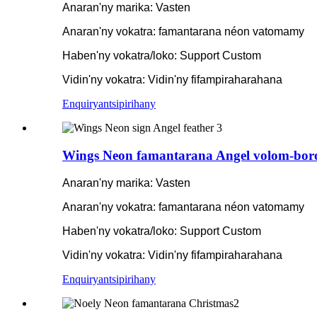
Anaran'ny marika: Vasten
Anaran'ny vokatra: famantarana néon vatomamy
Haben'ny vokatra/loko: Support Custom
Vidin'ny vokatra: Vidin'ny fifampiraharahana
Enquiry
antsipirihany
Wings Neon famantarana Angel volom-bor
Anaran'ny marika: Vasten
Anaran'ny vokatra: famantarana néon vatomamy
Haben'ny vokatra/loko: Support Custom
Vidin'ny vokatra: Vidin'ny fifampiraharahana
Enquiry
antsipirihany