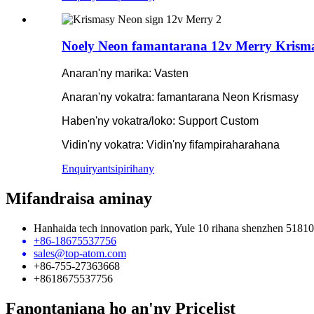
Noely Neon famantarana 12v Merry Krisma
Anaran'ny marika: Vasten
Anaran'ny vokatra: famantarana Neon Krismasy
Haben'ny vokatra/loko: Support Custom
Vidin'ny vokatra: Vidin'ny fifampiraharahana
Enquiry
antsipirihany
Mifandraisa aminay
Hanhaida tech innovation park, Yule 10 rihana shenzhen 51810
+86-18675537756
sales@top-atom.com
+86-755-27363668
+8618675537756
Fanontaniana ho an'ny Pricelist