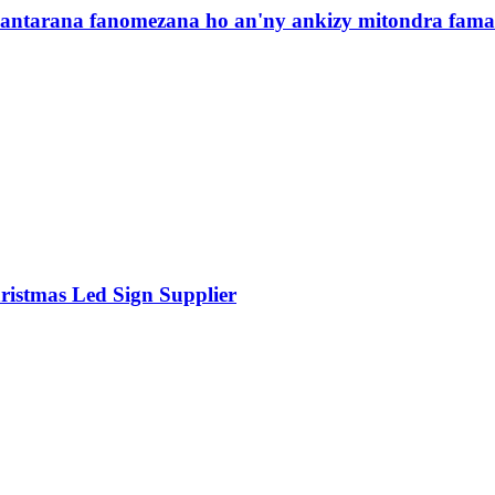
mantarana fanomezana ho an'ny ankizy mitondra fam
istmas Led Sign Supplier