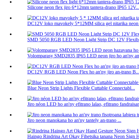
Silicone neon flex jiro 6*12mm tantera-drano IP65 12V..
DC12V loko mavokely 5*12MM silica gel nitarika neon f
SMD 5050 RGB LED Neon Light Strip DC 12V Flexibl
Volomparasy SMD2835 IP65 LED neon jiro ho an'ny anat
DC12V RGB LED Neon Flex ho an'ny jiro an-trano B..
Blue Neon Strip Lights Flexible Cuttable Connectabl...
Jiro néon LED ho an'ny efitrano lalao, efitrano fandraisam
Jiro neon manokana ho an'ny tantely an-trano ...
Haingo Rindrina Art Okay Fihetsika tanana Neon Sign H