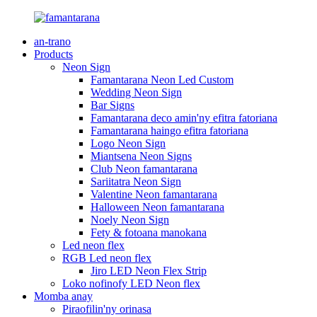
an-trano
Products
Neon Sign
Famantarana Neon Led Custom
Wedding Neon Sign
Bar Signs
Famantarana deco amin'ny efitra fatoriana
Famantarana haingo efitra fatoriana
Logo Neon Sign
Miantsena Neon Signs
Club Neon famantarana
Sariitatra Neon Sign
Valentine Neon famantarana
Halloween Neon famantarana
Noely Neon Sign
Fety & fotoana manokana
Led neon flex
RGB Led neon flex
Jiro LED Neon Flex Strip
Loko nofinofy LED Neon flex
Momba anay
Piraofilin'ny orinasa