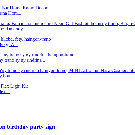
rina Hom...
o, lamaody ...
Fety, W...
trano sy ny rindrina ...
 hou...
x ...
on birthday party sign