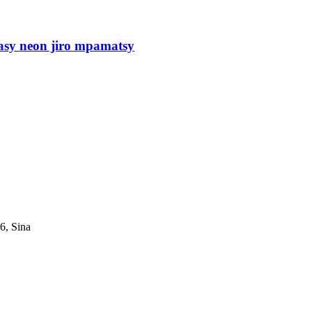
sy neon jiro mpamatsy
6, Sina