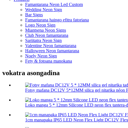
Famantarana Neon Led Custom
Wedding Neon Sign
Bar Signs
Famantarana haingo efitra fatoriana
Logo Neon Sign
Miantsena Neon Signs
Club Neon famantarana
Sariitatra Neon Sign
Valentine Neon famantarana
Halloween Neon famantarana
Noely Neon Sign
Fety & fotoana manokana
vokatra asongadina
Fotsy mafana DC12V 5*12MM silica gel nitarika néon Fl
Loko manga 5 * 12mm Silicone LED neon flex tantera-dr
1cm manapaka IP65 LED Neon Flex Light DC12V Flexib