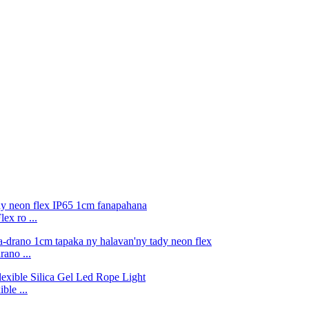
ex ro ...
ano ...
le ...