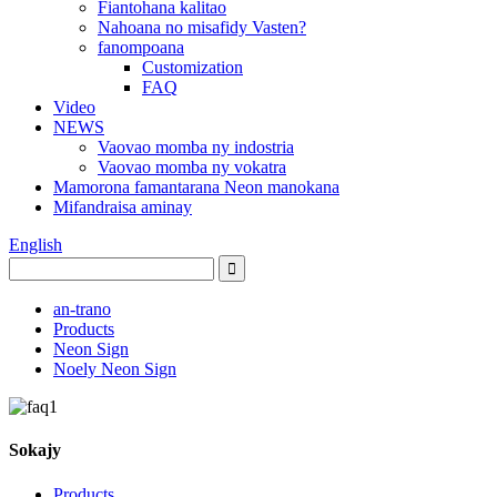
Fiantohana kalitao
Nahoana no misafidy Vasten?
fanompoana
Customization
FAQ
Video
NEWS
Vaovao momba ny indostria
Vaovao momba ny vokatra
Mamorona famantarana Neon manokana
Mifandraisa aminay
English
an-trano
Products
Neon Sign
Noely Neon Sign
Sokajy
Products