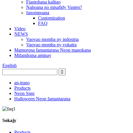
Fiantohana kalitao
Nahoana no misafidy Vasten?
fanompoana
Customization
FAQ
Video
NEWS
Vaovao momba ny indostria
Vaovao momba ny vokatra
Mamorona famantarana Neon manokana
Mifandraisa aminay
English
an-trano
Products
Neon Sign
Halloween Neon famantarana
Sokajy
Products