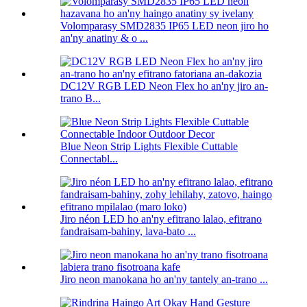
Volomparasy SMD2835 IP65 LED neon jiro ho
an'ny anatiny & o ...
DC12V RGB LED Neon Flex ho an'ny jiro an-
trano B...
Blue Neon Strip Lights Flexible Cuttable
Connectabl...
Jiro néon LED ho an'ny efitrano lalao, efitrano
fandraisam-bahiny, lava-bato ...
Jiro neon manokana ho an'ny tantely an-trano ...