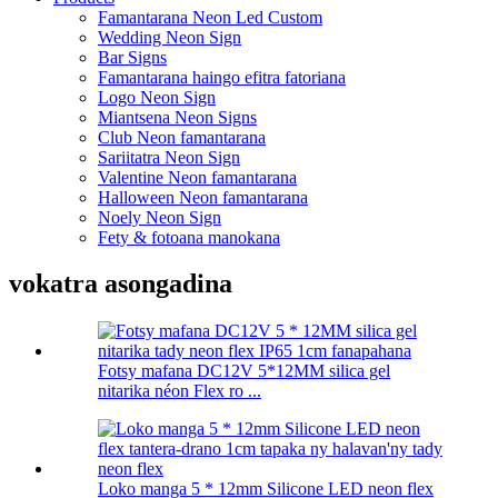
Famantarana Neon Led Custom
Wedding Neon Sign
Bar Signs
Famantarana haingo efitra fatoriana
Logo Neon Sign
Miantsena Neon Signs
Club Neon famantarana
Sariitatra Neon Sign
Valentine Neon famantarana
Halloween Neon famantarana
Noely Neon Sign
Fety & fotoana manokana
vokatra asongadina
Fotsy mafana DC12V 5*12MM silica gel
nitarika néon Flex ro ...
Loko manga 5 * 12mm Silicone LED neon flex