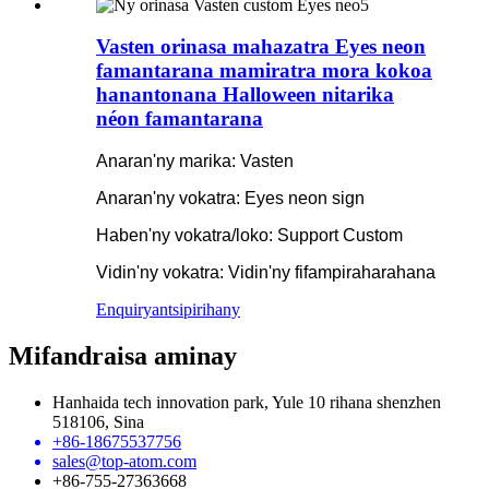
Vasten orinasa mahazatra Eyes neon
famantarana mamiratra mora kokoa
hanantonana Halloween nitarika
néon famantarana
Anaran'ny marika: Vasten
Anaran'ny vokatra: Eyes neon sign
Haben'ny vokatra/loko: Support Custom
Vidin'ny vokatra: Vidin'ny fifampiraharahana
Enquiry
antsipirihany
Mifandraisa aminay
Hanhaida tech innovation park, Yule 10 rihana shenzhen
518106, Sina
+86-18675537756
sales@top-atom.com
+86-755-27363668