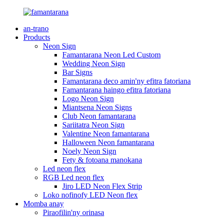
an-trano
Products
Neon Sign
Famantarana Neon Led Custom
Wedding Neon Sign
Bar Signs
Famantarana deco amin'ny efitra fatoriana
Famantarana haingo efitra fatoriana
Logo Neon Sign
Miantsena Neon Signs
Club Neon famantarana
Sariitatra Neon Sign
Valentine Neon famantarana
Halloween Neon famantarana
Noely Neon Sign
Fety & fotoana manokana
Led neon flex
RGB Led neon flex
Jiro LED Neon Flex Strip
Loko nofinofy LED Neon flex
Momba anay
Piraofilin'ny orinasa