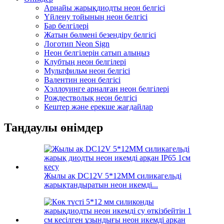
Арнайы жарықдиодты неон белгісі
Үйлену тойының неон белгісі
Бар белгілері
Жатын бөлмені безендіру белгісі
Логотип Neon Sign
Неон белгілерін сатып алыңыз
Клубтың неон белгілері
Мультфильм неон белгісі
Валентин неон белгісі
Хэллоуинге арналған неон белгілері
Рождестволық неон белгісі
Кештер және ерекше жағдайлар
Таңдаулы өнімдер
Жылы ақ DC12V 5*12MM силикагельді
жарықтандыратын неон икемді...