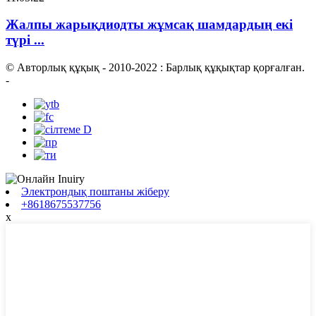
Жалпы жарықдиодты жұмсақ шамдардың екі
түрі ...
© Авторлық құқық - 2010-2022 : Барлық құқықтар қорғалған.
-
Электрондық поштаны жіберу
+8618675537756
x