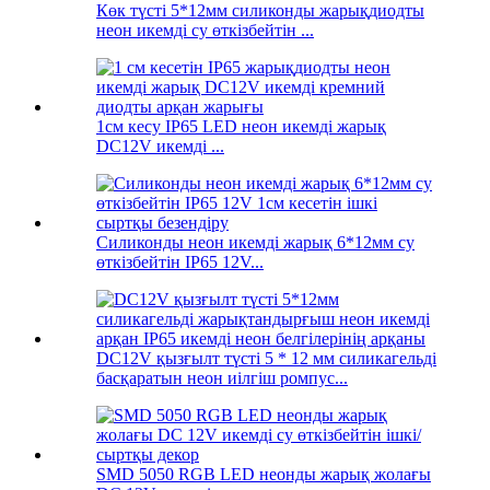
Көк түсті 5*12мм силиконды жарықдиодты
неон икемді су өткізбейтін ...
1см кесу IP65 LED неон икемді жарық
DC12V икемді ...
Силиконды неон икемді жарық 6*12мм су
өткізбейтін IP65 12V...
DC12V қызғылт түсті 5 * 12 мм силикагельді
басқаратын неон иілгіш ромпус...
SMD 5050 RGB LED неонды жарық жолағы