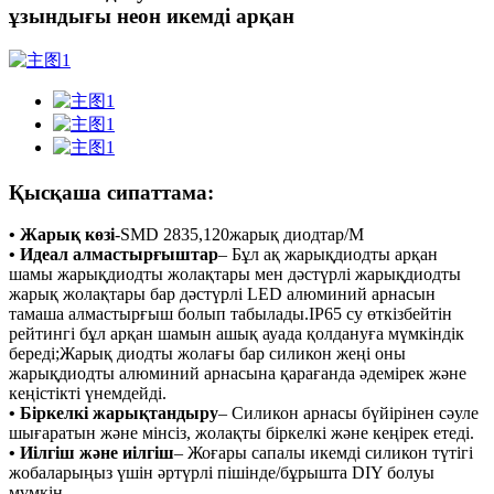
ұзындығы неон икемді арқан
Қысқаша сипаттама:
• Жарық көзі
-
SMD 2835,120жарық диодтар/М
• Идеал алмастырғыштар
– Бұл ақ жарықдиодты арқан
шамы жарықдиодты жолақтары мен дәстүрлі жарықдиодты
жарық жолақтары бар дәстүрлі LED алюминий арнасын
тамаша алмастырғыш болып табылады.IP65 су өткізбейтін
рейтингі бұл арқан шамын ашық ауада қолдануға мүмкіндік
береді;Жарық диодты жолағы бар силикон жеңі оны
жарықдиодты алюминий арнасына қарағанда әдемірек және
кеңістікті үнемдейді.
• Біркелкі жарықтандыру
– Силикон арнасы бүйірінен сәуле
шығаратын және мінсіз, жолақты біркелкі және кеңірек етеді.
• Иілгіш және иілгіш
– Жоғары сапалы икемді силикон түтігі
жобаларыңыз үшін әртүрлі пішінде/бұрышта DIY болуы
мүмкін.