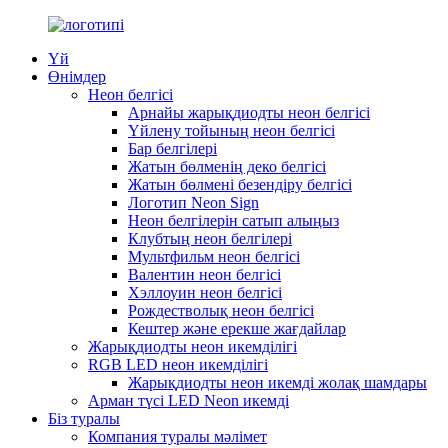
Үй
Өнімдер
Неон белгісі
Арнайы жарықдиодты неон белгісі
Үйлену тойының неон белгісі
Бар белгілері
Жатын бөлменің деко белгісі
Жатын бөлмені безендіру белгісі
Логотип Neon Sign
Неон белгілерін сатып алыңыз
Клубтың неон белгілері
Мультфильм неон белгісі
Валентин неон белгісі
Хэллоуин неон белгісі
Рождестволық неон белгісі
Кештер және ерекше жағдайлар
Жарықдиодты неон икемділігі
RGB LED неон икемділігі
Жарықдиодты неон икемді жолақ шамдары
Арман түсі LED Neon икемді
Біз туралы
Компания туралы мәлімет