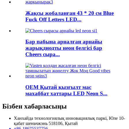
Жақсы жобаланған 43 * 20 см Blue
Fuck Off Letters LED...
Бар пабына арналған арнайы
жарықдиодты неон белгісі бар
Cheers сыра...
OEM Қытай қызғылт мас
махаббат хаттары LED Neon S...
Бізбен хабарласыңы
Ханхайда технологиялық инновациялық паркі, Юле 10-
қабат шеньчжэнь 518106, Қытай
+86-18675537756