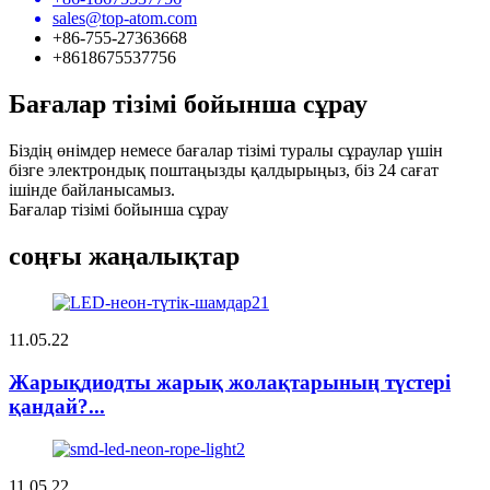
sales@top-atom.com
+86-755-27363668
+8618675537756
Бағалар тізімі бойынша сұрау
Біздің өнімдер немесе бағалар тізімі туралы сұраулар үшін
бізге электрондық поштаңызды қалдырыңыз, біз 24 сағат
ішінде байланысамыз.
Бағалар тізімі бойынша сұрау
соңғы жаңалықтар
11.05.22
Жарықдиодты жарық жолақтарының түстері
қандай?...
11.05.22