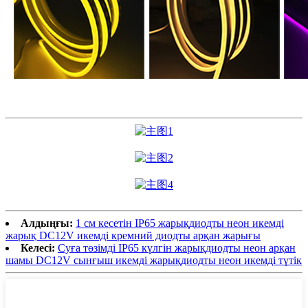
Алдыңғы:
1 см кесетін IP65 жарықдиодты неон икемді
жарық DC12V икемді кремний диодты арқан жарығы
Келесі:
Суға төзімді IP65 күлгін жарықдиодты неон арқан
шамы DC12V сынғыш икемді жарықдиодты неон икемді түтік