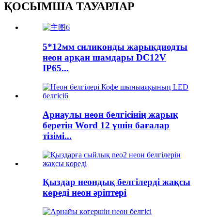
ҚОСЫМША ТАУАРЛАР
5*12мм силиконды жарықдиодты
неон арқан шамдары DC12V
IP65...
Арнаулы неон белгісінің жарық
беретін Word 12 үшін бағалар
тізімі...
Қыздар неондық белгілерді жақсы
көреді неон әріптері