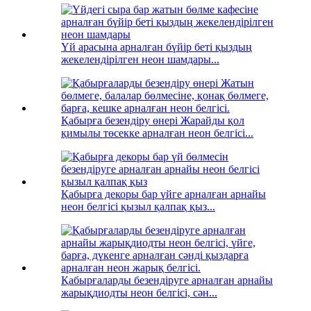
Үй арасына арналған бүйір беті қыздың
жекелендірілген неон шамдары...
Қабырға безендіру өнері Жарайды қол
қимылы төсекке арналған неон белгісі...
Қабырға декоры бар үйге арналған арнайы
неон белгісі қызыл қалпақ қыз...
Қабырғаларды безендіруге арналған арнайы
жарықдиодты неон белгісі, сән...