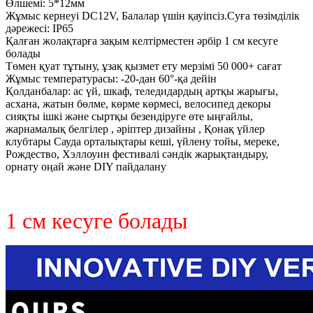
Өлшемі: 5*12мм
Жұмыс кернеуі DC12V, Балалар үшін қауіпсіз.Суға төзімділік
дәрежесі: IP65
Қалған жолақтарға зақым келтірместен әрбір 1 см кесуге
болады
Төмен қуат тұтыну, ұзақ қызмет ету мерзімі 50 000+ сағат
Жұмыс температурасы: -20-дан 60°-қа дейін
Қолданбалар: ас үй, шкаф, теледидардың артқы жарығы,
асхана, жатын бөлме, көрме көрмесі, велосипед декоры
сияқты ішкі және сыртқы безендіруге өте ыңғайлы,
жарнамалық белгілер , әріптер дизайны , Қонақ үйлер
клубтары Сауда орталықтары кеші, үйлену тойы, мереке,
Рождество, Хэллоуин фестивалі сәндік жарықтандыру,
орнату оңай және DIY пайдалану
1 см кесуге болады