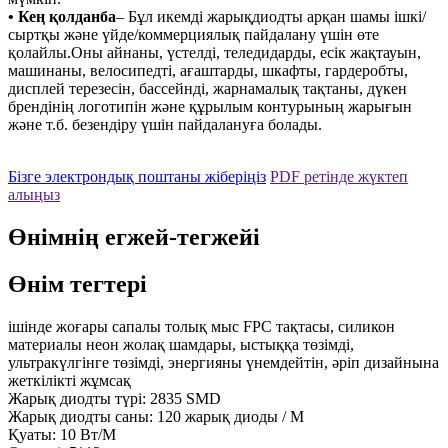
• Кең қолданба
– Бұл икемді жарықдиодты арқан шамы ішкі/
сыртқы және үйде/коммерциялық пайдалану үшін өте
қолайлы.Оны айнаны, үстелді, теледидарды, есік жақтауын,
машинаны, велосипедті, ағаштарды, шкафты, гардеробты,
дисплей терезесін, бассейнді, жарнамалық тақтаны, дүкен
брендінің логотипін және құрылым контурының жарығын
және т.б. безендіру үшін пайдалануға болады.
Бізге электрондық поштаны жіберіңіз
PDF ретінде жүктеп
алыңыз
Өнімнің егжей-тегжейі
Өнім тегтері
ішінде жоғары сапалы толық мыс FPC тақтасы, силикон
материалы неон жолақ шамдары, ыстыққа төзімді,
ультракүлгінге төзімді, энергияны үнемдейтін, әріп дизайнына
жеткілікті жұмсақ
Жарық диодты түрі: 2835 SMD
Жарық диодты саны: 120 жарық диоды / М
Қуаты: 10 Вт/М