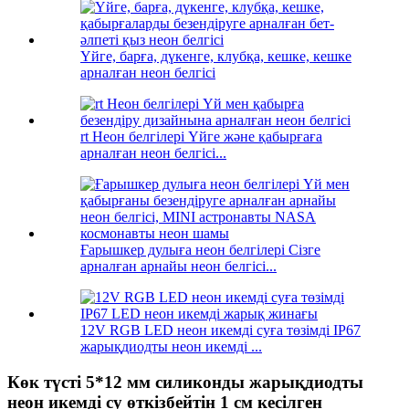
Үйге, барға, дүкенге, клубқа, кешке, кешке
арналған неон белгісі
rt Неон белгілері Үйге және қабырғаға
арналған неон белгісі...
Ғарышкер дулыға неон белгілері Сізге
арналған арнайы неон белгісі...
12V RGB LED неон икемді суға төзімді IP67
жарықдиодты неон икемді ...
Көк түсті 5*12 мм силиконды жарықдиодты
неон икемді су өткізбейтін 1 см кесілген