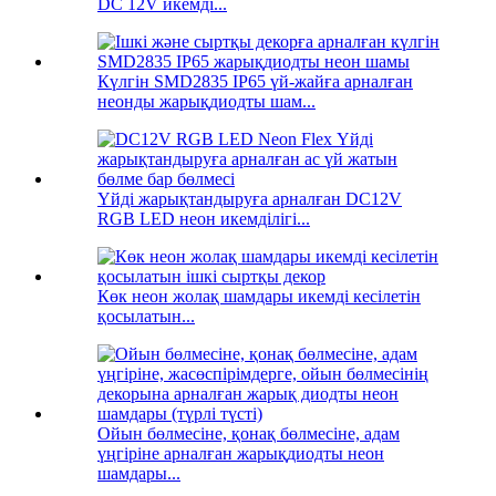
DC 12V икемді...
Күлгін SMD2835 IP65 үй-жайға арналған
неонды жарықдиодты шам...
Үйді жарықтандыруға арналған DC12V
RGB LED неон икемділігі...
Көк неон жолақ шамдары икемді кесілетін
қосылатын...
Ойын бөлмесіне, қонақ бөлмесіне, адам
үңгіріне арналған жарықдиодты неон
шамдары...