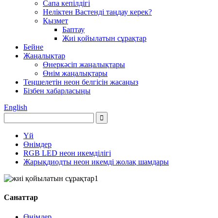
Сапа кепілдігі
Неліктен Вастенді таңдау керек?
Қызмет
Баптау
Жиі қойылатын сұрақтар
Бейне
Жаңалықтар
Өнеркәсіп жаңалықтары
Өнім жаңалықтары
Теңшелетін неон белгісін жасаңыз
Бізбен хабарласыңы
English
Үй
Өнімдер
RGB LED неон икемділігі
Жарықдиодты неон икемді жолақ шамдары
Санаттар
Өнімдер