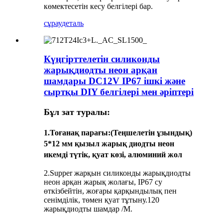
көмектесетін кесу белгілері бар.
сұрау
деталь
Күңгірттелетін силиконды
жарықдиодты неон арқан
шамдары DC12V IP67 ішкі және
сыртқы DIY белгілері мен әріптері
Бұл зат туралы:
1.
Тоғанақ парағы
:(Теңшелетін ұзындық)
5*12 мм қызыл жарық диодты неон
икемді түтік, қуат көзі, алюминий жол
2.Supper жарқын силиконды жарықдиодты
неон арқан жарық жолағы, IP67 су
өткізбейтін, жоғары қарқындылық пен
сенімділік, төмен қуат тұтыну.120
жарықдиодты шамдар /М.