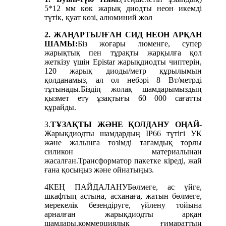
5*12 мм көк жарық диодты неон икемді
түтік, қуат көзі, алюминий жол
2. ЖАҢАРТЫЛҒАН СИД НЕОН АРҚАН
ШАМЫ:
Біз жоғары люменге, супер
жарықтық пен тұрақты жарқылға қол
жеткізу үшін Epistar жарықдиодты чиптерін,
120 жарық диоды/метр құрылымын
қолданамыз, ал ол небәрі 8 Вт/метрді
тұтынады.Біздің жолақ шамдарымыздың
қызмет ету ұзақтығы 60 000 сағатты
құрайды.
3.
ТҰЗАҚТЫ ЖӘНЕ ҚОЛДАНУ ОҢАЙ
-
Жарықдиодты шамдардың IP66 түтігі УК
және жалынға төзімді тағамдық торлы
силикон материалынан
жасалған.Трансформатор пакетке кіреді, жай
ғана қосыңыз және ойнатыңыз.
4
КЕҢ ПАЙДАЛАНУ
Бөлмеге, ас үйге,
шкафтың астына, асханаға, жатын бөлмеге,
мерекелік безендіруге, үйлену тойына
арналған жарықдиодты арқан
шамдары.коммерциялық ғимараттың