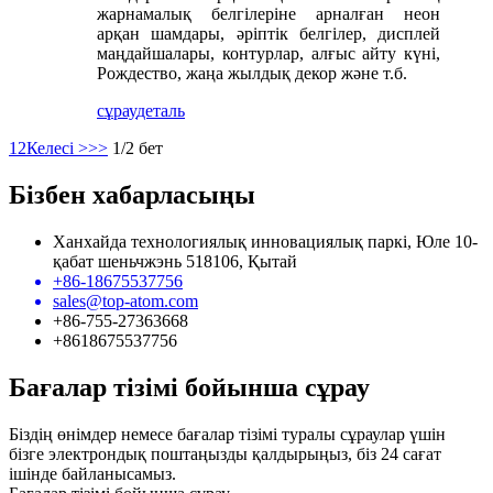
жарнамалық белгілеріне арналған неон
арқан шамдары, әріптік белгілер, дисплей
маңдайшалары, контурлар, алғыс айту күні,
Рождество, жаңа жылдық декор және т.б.
сұрау
деталь
1
2
Келесі >
>>
1/2 бет
Бізбен хабарласыңы
Ханхайда технологиялық инновациялық паркі, Юле 10-
қабат шеньчжэнь 518106, Қытай
+86-18675537756
sales@top-atom.com
+86-755-27363668
+8618675537756
Бағалар тізімі бойынша сұрау
Біздің өнімдер немесе бағалар тізімі туралы сұраулар үшін
бізге электрондық поштаңызды қалдырыңыз, біз 24 сағат
ішінде байланысамыз.