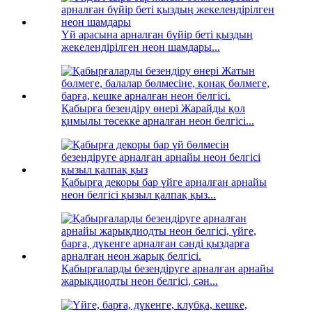
Үй арасына арналған бүйір беті қыздың
жекелендірілген неон шамдары...
Қабырға безендіру өнері Жарайды қол
қимылы төсекке арналған неон белгісі...
Қабырға декоры бар үйге арналған арнайы
неон белгісі қызыл қалпақ қыз...
Қабырғаларды безендіруге арналған арнайы
жарықдиодты неон белгісі, сән...