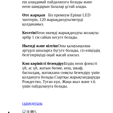
еш алаңдамай пайдалануға болады және
неон шамдарын балалар ұстай алады.
Өте жарқын
Біз премиум Epistar LED
чиптерін, 120 жарықдиодты/метрді
қолданамыз.
Кесетін
Неон икемді жарықдиодты жолақты
әрбір 1 см сайын кесуге болады.
Икемді және иілгіш
Оны қалауыңызша
әртүрлі шпаларға бүгуге болады, сіз өзіңіздің
белгілеріңізді оңай жасай аласыз.
Көп көріністі безендіру
Біздің неон флексті
үй, ас үй, жатын бөлме, кеш, шкаф,
баспалдақ, жатақхана сияқты безендіру үшін
қолдануға болады.Сыртқы жарықтандыруды
Рождество, Туған күн, Жаңа жыл және т.б.
үшін пайдалануға болады.
сұрау
деталь