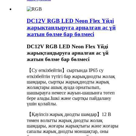
DC12V RGB LED Neon Flex Үйді
жарықтандыруға арналған ас үй
жатын бөлме бар бөлмесі
DC12V RGB LED Neon Flex Үйді
жарықтандыруға арналған ас үй
жатын бөлме бар бөлмесі
【Су өткізбейтін】сыртында IP65 су
өткізбейтін түтігі бар жарықдиодты жолақ
шамдары, сыртқы жарықдиодты жарық
жолақтары ашық ауада орнатылып,
шашырауға немесе жауын-шашынға төтеп
бере алады.Ішкі және сыртқы пайдалану
үшін қолайлы.
【Қауіпсіз жарық диодты шамдар】12 В
төмен вольтты жарық диодты жолақ
шамдары, жоғары жарықтығы және жоғары
сапалы жарық диодты моншақтар, оны