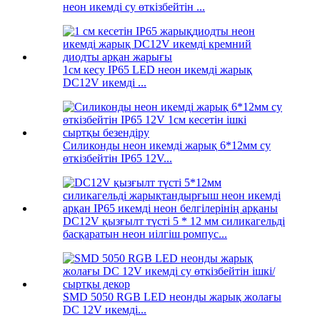
неон икемді су өткізбейтін ...
1см кесу IP65 LED неон икемді жарық
DC12V икемді ...
Силиконды неон икемді жарық 6*12мм су
өткізбейтін IP65 12V...
DC12V қызғылт түсті 5 * 12 мм силикагельді
басқаратын неон иілгіш ромпус...
SMD 5050 RGB LED неонды жарық жолағы
DC 12V икемді...