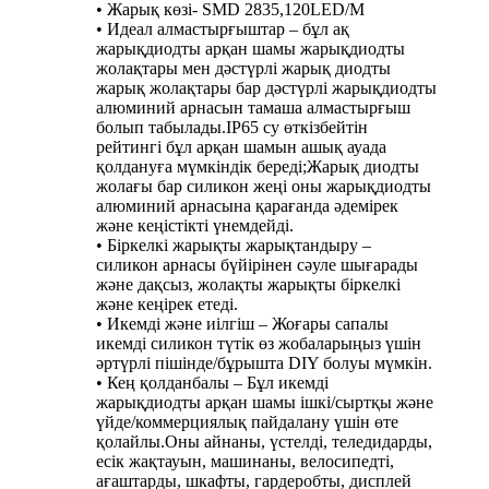
• Жарық көзі- SMD 2835,120LED/M
• Идеал алмастырғыштар – бұл ақ
жарықдиодты арқан шамы жарықдиодты
жолақтары мен дәстүрлі жарық диодты
жарық жолақтары бар дәстүрлі жарықдиодты
алюминий арнасын тамаша алмастырғыш
болып табылады.IP65 су өткізбейтін
рейтингі бұл арқан шамын ашық ауада
қолдануға мүмкіндік береді;Жарық диодты
жолағы бар силикон жеңі оны жарықдиодты
алюминий арнасына қарағанда әдемірек
және кеңістікті үнемдейді.
• Біркелкі жарықты жарықтандыру –
силикон арнасы бүйірінен сәуле шығарады
және дақсыз, жолақты жарықты біркелкі
және кеңірек етеді.
• Икемді және иілгіш – Жоғары сапалы
икемді силикон түтік өз жобаларыңыз үшін
әртүрлі пішінде/бұрышта DIY болуы мүмкін.
• Кең қолданбалы – Бұл икемді
жарықдиодты арқан шамы ішкі/сыртқы және
үйде/коммерциялық пайдалану үшін өте
қолайлы.Оны айнаны, үстелді, теледидарды,
есік жақтауын, машинаны, велосипедті,
ағаштарды, шкафты, гардеробты, дисплей