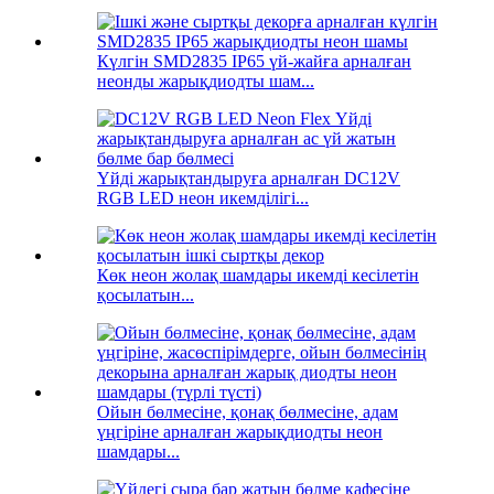
Күлгін SMD2835 IP65 үй-жайға арналған
неонды жарықдиодты шам...
Үйді жарықтандыруға арналған DC12V
RGB LED неон икемділігі...
Көк неон жолақ шамдары икемді кесілетін
қосылатын...
Ойын бөлмесіне, қонақ бөлмесіне, адам
үңгіріне арналған жарықдиодты неон
шамдары...