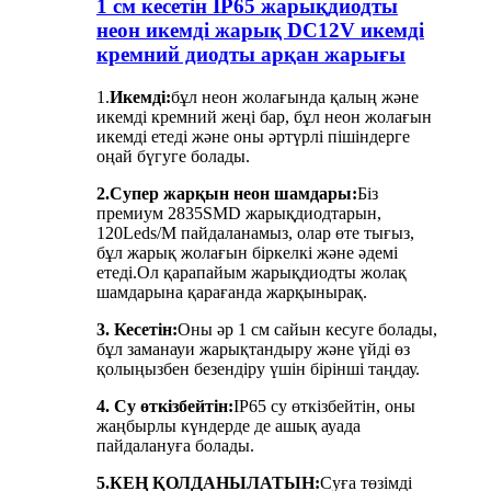
1 см кесетін IP65 жарықдиодты
неон икемді жарық DC12V икемді
кремний диодты арқан жарығы
1.
Икемді:
бұл неон жолағында қалың және
икемді кремний жеңі бар, бұл неон жолағын
икемді етеді және оны әртүрлі пішіндерге
оңай бүгуге болады.
2.Супер жарқын неон шамдары:
Біз
премиум 2835SMD жарықдиодтарын,
120Leds/M пайдаланамыз, олар өте тығыз,
бұл жарық жолағын біркелкі және әдемі
етеді.Ол қарапайым жарықдиодты жолақ
шамдарына қарағанда жарқынырақ.
3. Кесетін:
Оны әр 1 см сайын кесуге болады,
бұл заманауи жарықтандыру және үйді өз
қолыңызбен безендіру үшін бірінші таңдау.
4. Су өткізбейтін:
IP65 су өткізбейтін, оны
жаңбырлы күндерде де ашық ауада
пайдалануға болады.
5.
КЕҢ ҚОЛДАНЫЛАТЫН:
Суға төзімді