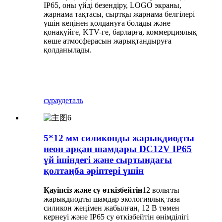
IP65, оны үйді безендіру, LOGO экраны,
жарнама тақтасы, сыртқы жарнама белгілері
үшін кеңінен қолдануға болады және
қонақүйге, KTV-ге, барларға, коммерциялық
көше атмосферасын жарықтандыруға
қолданылады.
сұрау
деталь
5*12 мм силиконды жарықдиодты
неон арқан шамдары DC12V IP65
үй ішіндегі және сыртындағы
қолтаңба әріптері үшін
Қауіпсіз және су өткізбейтін
12 вольтты
жарықдиодты шамдар экологиялық таза
силикон жеңімен жабылған, 12 В төмен
кернеуі және IP65 су өткізбейтін өнімділігі