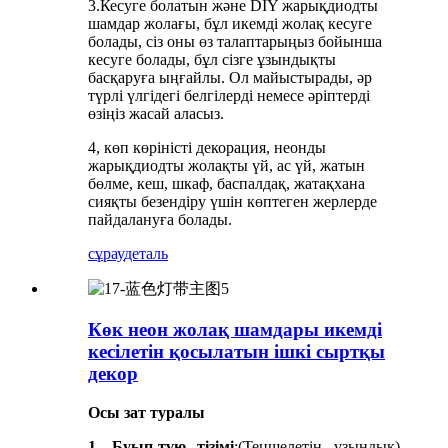
3.Кесуге болатын және DIY жарықдиодты
шамдар жолағы, бұл икемді жолақ кесуге
болады, сіз оны өз талаптарыңыз бойынша
кесуге болады, бұл сізге ұзындықты
басқаруға ыңғайлы. Ол майыстырады, әр
түрлі үлгідегі белгілерді немесе әріптерді
өзіңіз жасай аласыз.
4, көп көріністі декорация, неонды
жарықдиодты жолақты үй, ас үй, жатын
бөлме, кеш, шкаф, баспалдақ, жатақхана
сияқты безендіру үшін көптеген жерлерде
пайдалануға болады.
сұрау
деталь
Көк неон жолақ шамдары икемді
кесілетін қосылатын ішкі сыртқы
декор
Осы зат туралы
1. Буып-түю тізімі
:(Теңшелетін ұзындық)