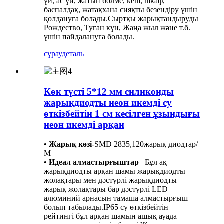
үй, ас үй, жатын бөлме, кеш, шкаф,
баспалдақ, жатақхана сияқты безендіру үшін
қолдануға болады.Сыртқы жарықтандыруды
Рождество, Туған күн, Жаңа жыл және т.б.
үшін пайдалануға болады.
сұрау
деталь
Көк түсті 5*12 мм силиконды
жарықдиодты неон икемді су
өткізбейтін 1 см кесілген ұзындығы
неон икемді арқан
• Жарық көзі
-
SMD 2835,120жарық диодтар/
М
• Идеал алмастырғыштар
– Бұл ақ
жарықдиодты арқан шамы жарықдиодты
жолақтары мен дәстүрлі жарықдиодты
жарық жолақтары бар дәстүрлі LED
алюминий арнасын тамаша алмастырғыш
болып табылады.IP65 су өткізбейтін
рейтингі бұл арқан шамын ашық ауада