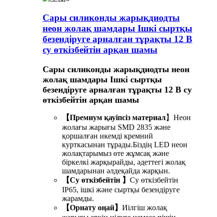
Сары силиконды жарықдиодты
неон жолақ шамдары Ішкі сыртқы
безендіруге арналған тұрақты 12 В
су өткізбейтін арқан шамы
Сары силиконды жарықдиодты неон
жолақ шамдары Ішкі сыртқы
безендіруге арналған тұрақты 12 В су
өткізбейтін арқан шамы
【Премиум қауіпсіз материал
】Неон
жолағы жарығы SMD 2835 және
қоршалған икемді кремний
курткасынан тұрады.Біздің LED неон
жолақтарымыз өте жұмсақ және
біркелкі жарқырайды, әдеттегі жолақ
шамдарынан әлдеқайда жарқын.
【Су өткізбейтін 】
Су өткізбейтін
IP65, ішкі және сыртқы безендіруге
жарамды.
【Орнату оңай】
Иілгіш жолақ