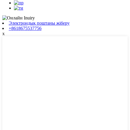
Электрондық поштаны жіберу
+8618675537756
x