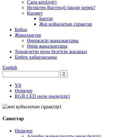
Сапа кепілдігі
Неліктен Вастенді таңдау керек?
Қызмет
Баптау
Жиі қойылатын сұрақтар
Бейне
Жаңалықтар
Өнеркәсіп жаңалықтары
Өнім жаңалықтары
Теңшелетін неон белгісін жасаңыз
Бізбен хабарласыңы
English
Үй
Өнімдер
RGB LED неон икемділігі
Санаттар
Өнімдер
Арнайы жарықдиодты неон белгісі