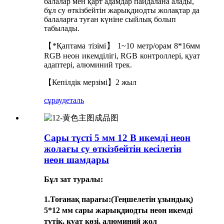
балалар мен қарт адамдар пайдалана алады,
бұл су өткізбейтін жарықдиодты жолақтар да
балаларға туған күніне сыйлық болып
табылады.
【*Қаптама тізімі】 1~10 метр/орам 8*16мм
RGB неон икемділігі, RGB контроллері, қуат
адаптері, алюминий трек.
【Кепілдік мерзімі】2 жыл
сұрау
деталь
Сары түсті 5 мм 12 В икемді неон
жолағы су өткізбейтін кесілетін
неон шамдары
Бұл зат туралы:
1.
Тоғанақ парағы
:(Теңшелетін ұзындық)
5*12 мм сары жарықдиодты неон икемді
түтік, қуат көзі, алюминий жол