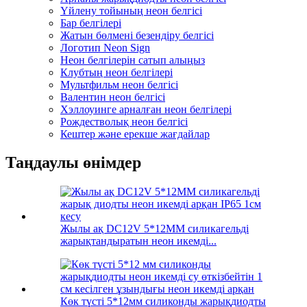
Үйлену тойының неон белгісі
Бар белгілері
Жатын бөлмені безендіру белгісі
Логотип Neon Sign
Неон белгілерін сатып алыңыз
Клубтың неон белгілері
Мультфильм неон белгісі
Валентин неон белгісі
Хэллоуинге арналған неон белгілері
Рождестволық неон белгісі
Кештер және ерекше жағдайлар
Таңдаулы өнімдер
Жылы ақ DC12V 5*12MM силикагельді
жарықтандыратын неон икемді...
Көк түсті 5*12мм силиконды жарықдиодты