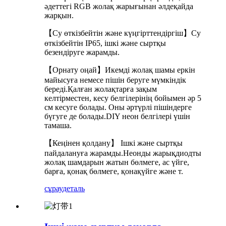
әдеттегі RGB жолақ жарығынан әлдеқайда
жарқын.
【Су өткізбейтін және күңгірттендіргіш】Су
өткізбейтін IP65, ішкі және сыртқы
безендіруге жарамды.
【Орнату оңай】Икемді жолақ шамы еркін
майысуға немесе пішін беруге мүмкіндік
береді.Қалған жолақтарға зақым
келтірместен, кесу белгілерінің бойымен әр 5
см кесуге болады. Оны әртүрлі пішіндерге
бүгуге де болады.DIY неон белгілері үшін
тамаша.
【Кеңінен қолдану】 Ішкі және сыртқы
пайдалануға жарамды.Неонды жарықдиодты
жолақ шамдарын жатын бөлмеге, ас үйге,
барға, қонақ бөлмеге, қонақүйге және т.
сұрау
деталь