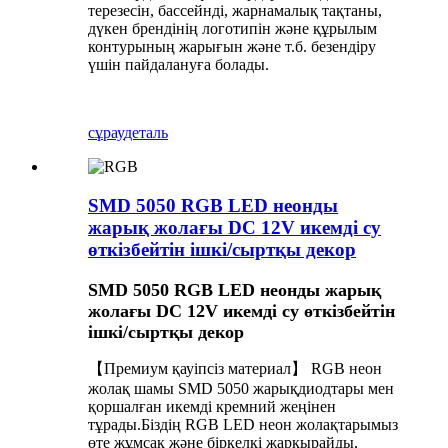
терезесін, бассейнді, жарнамалық тақтаны,
дүкен брендінің логотипін және құрылым
контурының жарығын және т.б. безендіру
үшін пайдалануға болады.
сұрау
деталь
SMD 5050 RGB LED неонды
жарық жолағы DC 12V икемді су
өткізбейтін ішкі/сыртқы декор
SMD 5050 RGB LED неонды жарық
жолағы DC 12V икемді су өткізбейтін
ішкі/сыртқы декор
【Премиум қауіпсіз материал】 RGB неон
жолақ шамы SMD 5050 жарықдиодтары мен
қоршалған икемді кремний жеңінен
тұрады.Біздің RGB LED неон жолақтарымыз
өте жұмсақ және біркелкі жарқырайды,