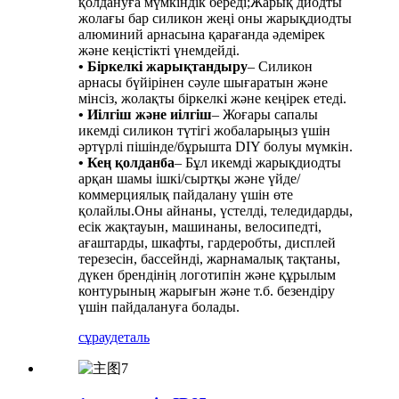
қолдануға мүмкіндік береді;Жарық диодты
жолағы бар силикон жеңі оны жарықдиодты
алюминий арнасына қарағанда әдемірек
және кеңістікті үнемдейді.
• Біркелкі жарықтандыру
– Силикон
арнасы бүйірінен сәуле шығаратын және
мінсіз, жолақты біркелкі және кеңірек етеді.
• Иілгіш және иілгіш
– Жоғары сапалы
икемді силикон түтігі жобаларыңыз үшін
әртүрлі пішінде/бұрышта DIY болуы мүмкін.
• Кең қолданба
– Бұл икемді жарықдиодты
арқан шамы ішкі/сыртқы және үйде/
коммерциялық пайдалану үшін өте
қолайлы.Оны айнаны, үстелді, теледидарды,
есік жақтауын, машинаны, велосипедті,
ағаштарды, шкафты, гардеробты, дисплей
терезесін, бассейнді, жарнамалық тақтаны,
дүкен брендінің логотипін және құрылым
контурының жарығын және т.б. безендіру
үшін пайдалануға болады.
сұрау
деталь