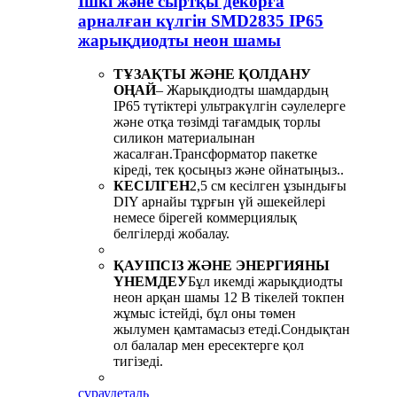
Ішкі және сыртқы декорға
арналған күлгін SMD2835 IP65
жарықдиодты неон шамы
ТҰЗАҚТЫ ЖӘНЕ ҚОЛДАНУ
ОҢАЙ
– Жарықдиодты шамдардың
IP65 түтіктері ультракүлгін сәулелерге
және отқа төзімді тағамдық торлы
силикон материалынан
жасалған.Трансформатор пакетке
кіреді, тек қосыңыз және ойнатыңыз..
КЕСІЛГЕН
2,5 см кесілген ұзындығы
DIY арнайы тұрғын үй әшекейлері
немесе бірегей коммерциялық
белгілерді жобалау.
ҚАУІПСІЗ ЖӘНЕ ЭНЕРГИЯНЫ
ҮНЕМДЕУ
Бұл икемді жарықдиодты
неон арқан шамы 12 В тікелей токпен
жұмыс істейді, бұл оны төмен
жылумен қамтамасыз етеді.Сондықтан
ол балалар мен ересектерге қол
тигізеді.
сұрау
деталь