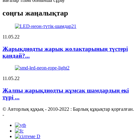
Бағалар тізімі бойынша сұрау
соңғы жаңалықтар
11.05.22
Жарықдиодты жарық жолақтарының түстері
қандай?...
11.05.22
Жалпы жарықдиодты жұмсақ шамдардың екі
түрі ...
© Авторлық құқық - 2010-2022 : Барлық құқықтар қорғалған.
-