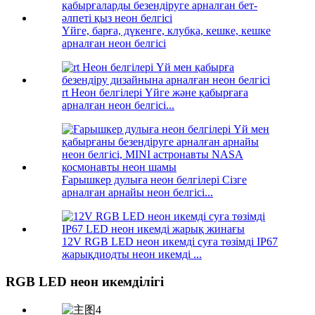
Үйге, барға, дүкенге, клубқа, кешке, кешке
арналған неон белгісі
rt Неон белгілері Үйге және қабырғаға
арналған неон белгісі...
Ғарышкер дулыға неон белгілері Сізге
арналған арнайы неон белгісі...
12V RGB LED неон икемді суға төзімді IP67
жарықдиодты неон икемді ...
RGB LED неон икемділігі