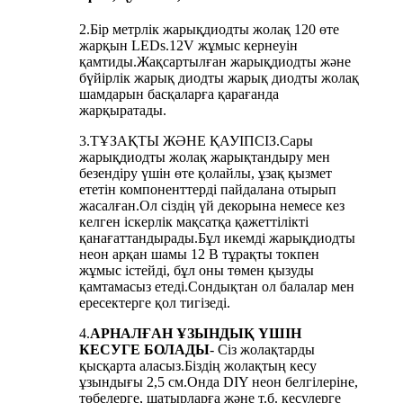
2.Бір метрлік жарықдиодты жолақ 120 өте
жарқын LEDs.12V жұмыс кернеуін
қамтиды.Жақсартылған жарықдиодты және
бүйірлік жарық диодты жарық диодты жолақ
шамдарын басқаларға қарағанда
жарқыратады.
3.ТҰЗАҚТЫ ЖӘНЕ ҚАУІПСІЗ.Сары
жарықдиодты жолақ жарықтандыру мен
безендіру үшін өте қолайлы, ұзақ қызмет
ететін компоненттерді пайдалана отырып
жасалған.Ол сіздің үй декорына немесе кез
келген іскерлік мақсатқа қажеттілікті
қанағаттандырады.Бұл икемді жарықдиодты
неон арқан шамы 12 В тұрақты токпен
жұмыс істейді, бұл оны төмен қызуды
қамтамасыз етеді.Сондықтан ол балалар мен
ересектерге қол тигізеді.
4.
АРНАЛҒАН ҰЗЫНДЫҚ ҮШІН
КЕСУГЕ БОЛАДЫ
- Сіз жолақтарды
қысқарта аласыз.Біздің жолақтың кесу
ұзындығы 2,5 см.Онда DIY неон белгілеріне,
төбелерге, шатырларға және т.б. кесулерге