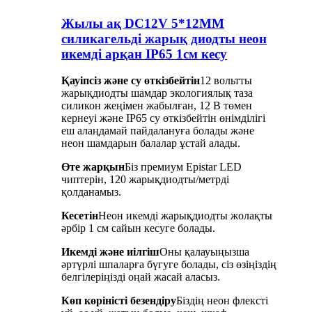
Жылы ақ DC12V 5*12MM
силикагельді жарық диодты неон
икемді арқан IP65 1см кесу
Қауіпсіз және су өткізбейтін
12 вольтты
жарықдиодты шамдар экологиялық таза
силикон жеңімен жабылған, 12 В төмен
кернеуі және IP65 су өткізбейтін өнімділігі
еш алаңдамай пайдалануға болады және
неон шамдарын балалар ұстай алады.
Өте жарқын
Біз премиум Epistar LED
чиптерін, 120 жарықдиодты/метрді
қолданамыз.
Кесетін
Неон икемді жарықдиодты жолақты
әрбір 1 см сайын кесуге болады.
Икемді және иілгіш
Оны қалауыңызша
әртүрлі шпаларға бүгуге болады, сіз өзіңіздің
белгілеріңізді оңай жасай аласыз.
Көп көріністі безендіру
Біздің неон флексті