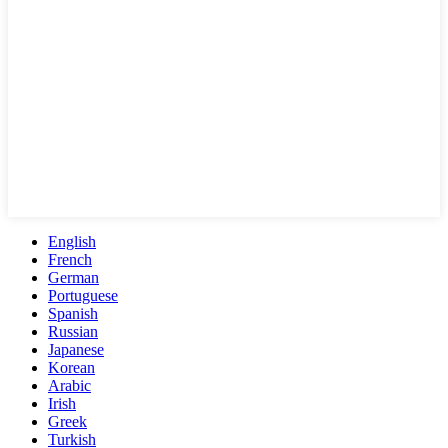
English
French
German
Portuguese
Spanish
Russian
Japanese
Korean
Arabic
Irish
Greek
Turkish