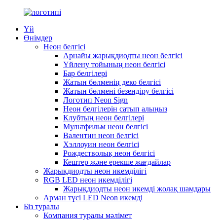
Үй
Өнімдер
Неон белгісі
Арнайы жарықдиодты неон белгісі
Үйлену тойының неон белгісі
Бар белгілері
Жатын бөлменің деко белгісі
Жатын бөлмені безендіру белгісі
Логотип Neon Sign
Неон белгілерін сатып алыңыз
Клубтың неон белгілері
Мультфильм неон белгісі
Валентин неон белгісі
Хэллоуин неон белгісі
Рождестволық неон белгісі
Кештер және ерекше жағдайлар
Жарықдиодты неон икемділігі
RGB LED неон икемділігі
Жарықдиодты неон икемді жолақ шамдары
Арман түсі LED Neon икемді
Біз туралы
Компания туралы мәлімет