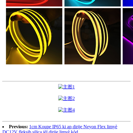
Previous:
1cm Koupe IP65 ki ap dirije Neyon Flex limyè
DC12V fleksib silica jèl dirije limyè kòd