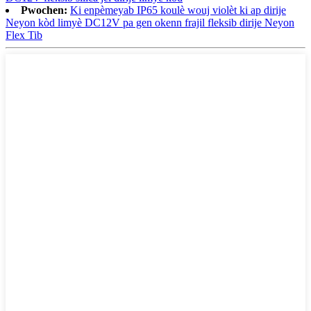
Pwochen:
Ki enpèmeyab IP65 koulè wouj violèt ki ap dirije
Neyon kòd limyè DC12V pa gen okenn frajil fleksib dirije Neyon
Flex Tib