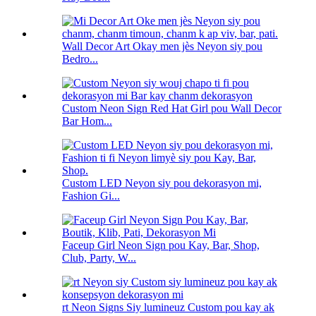
Wall Decor Art Okay men jès Neyon siy pou
Bedro...
Custom Neon Sign Red Hat Girl pou Wall Decor
Bar Hom...
Custom LED Neyon siy pou dekorasyon mi,
Fashion Gi...
Faceup Girl Neon Sign pou Kay, Bar, Shop,
Club, Party, W...
rt Neon Signs Siy lumineuz Custom pou kay ak