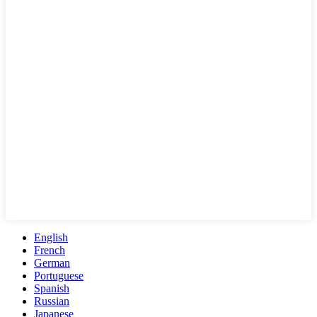
English
French
German
Portuguese
Spanish
Russian
Japanese