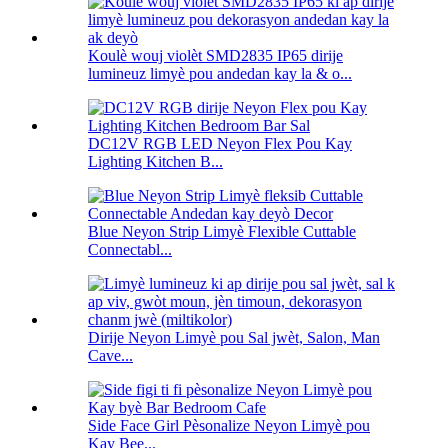
Koulè wouj violèt SMD2835 IP65 dirije
lumineuz limyè pou andedan kay la & o...
DC12V RGB LED Neyon Flex Pou Kay
Lighting Kitchen B...
Blue Neyon Strip Limyè Flexible Cuttable
Connectabl...
Dirije Neyon Limyè pou Sal jwèt, Salon, Man
Cave...
Side Face Girl Pèsonalize Neyon Limyè pou
Kay Bee...