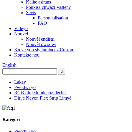
Kalite asirans
Poukisa chwazi Vasten?
Sèvis
Personnalisation
FAQ
Videyo
Nouvèl
Nouvèl endistri
Nouvèl pwodwi
Kreye yon siy lumineuz Custom
Kontakte nou
English
Lakay
Pwodwi yo
RGB dirije lumineuz flechir
Dirije Neyon Flex Strip Limyè
Kategori
Pwodwi yo