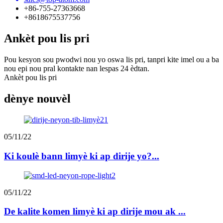
+86-755-27363668
+8618675537756
Ankèt pou lis pri
Pou kesyon sou pwodwi nou yo oswa lis pri, tanpri kite imel ou a ba
nou epi nou pral kontakte nan lespas 24 èdtan.
Ankèt pou lis pri
dènye nouvèl
05/11/22
Ki koulè bann limyè ki ap dirije yo?...
05/11/22
De kalite komen limyè ki ap dirije mou ak ...