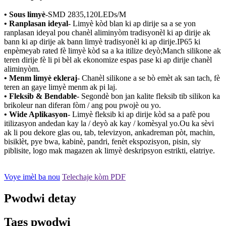
• Sous limyè
-
SMD 2835,120LEDs/M
• Ranplasan ideyal
- Limyè kòd blan ki ap dirije sa a se yon
ranplasan ideyal pou chanèl aliminyòm tradisyonèl ki ap dirije ak
bann ki ap dirije ak bann limyè tradisyonèl ki ap dirije.IP65 ki
enpèmeyab rated fè limyè kòd sa a ka itilize deyò;Manch silikone ak
teren dirije fè li pi bèl ak ekonomize espas pase ki ap dirije chanèl
aliminyòm.
• Menm limyè ekleraj
- Chanèl silikone a se bò emèt ak san tach, fè
teren an gaye limyè menm ak pi laj.
• Fleksib & Bendable
- Segondè bon jan kalite fleksib tib silikon ka
brikoleur nan diferan fòm / ang pou pwojè ou yo.
• Wide Aplikasyon
- Limyè fleksib ki ap dirije kòd sa a pafè pou
itilizasyon andedan kay la / deyò ak kay / komèsyal yo.Ou ka sèvi
ak li pou dekore glas ou, tab, televizyon, ankadreman pòt, machin,
bisiklèt, pye bwa, kabinè, pandri, fenèt ekspozisyon, pisin, siy
piblisite, logo mak magazen ak limyè deskripsyon estrikti, elatriye.
Voye imèl ba nou
Telechaje kòm PDF
Pwodwi detay
Tags pwodwi