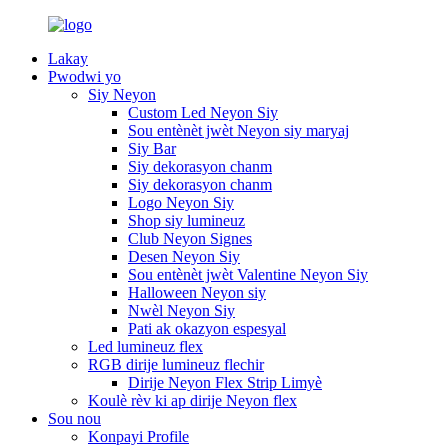
Lakay
Pwodwi yo
Siy Neyon
Custom Led Neyon Siy
Sou entènèt jwèt Neyon siy maryaj
Siy Bar
Siy dekorasyon chanm
Siy dekorasyon chanm
Logo Neyon Siy
Shop siy lumineuz
Club Neyon Signes
Desen Neyon Siy
Sou entènèt jwèt Valentine Neyon Siy
Halloween Neyon siy
Nwèl Neyon Siy
Pati ak okazyon espesyal
Led lumineuz flex
RGB dirije lumineuz flechir
Dirije Neyon Flex Strip Limyè
Koulè rèv ki ap dirije Neyon flex
Sou nou
Konpayi Profile