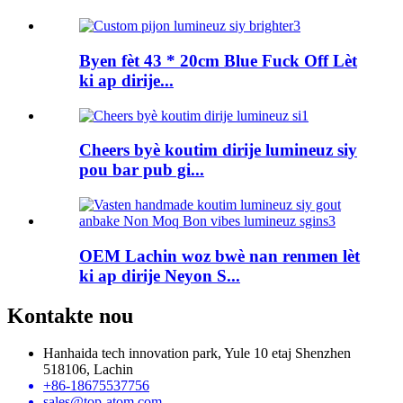
Byen fèt 43 * 20cm Blue Fuck Off Lèt
ki ap dirije...
Cheers byè koutim dirije lumineuz siy
pou bar pub gi...
OEM Lachin woz bwè nan renmen lèt
ki ap dirije Neyon S...
Kontakte nou
Hanhaida tech innovation park, Yule 10 etaj Shenzhen
518106, Lachin
+86-18675537756
sales@top-atom.com