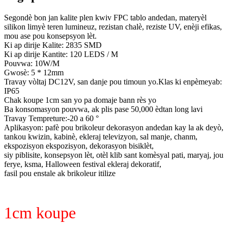
Segondè bon jan kalite plen kwiv FPC tablo andedan, materyèl
silikon limyè teren lumineuz, rezistan chalè, reziste UV, enèji efikas,
mou ase pou konsepsyon lèt.
Ki ap dirije Kalite: 2835 SMD
Ki ap dirije Kantite: 120 LEDS / M
Pouvwa: 10W/M
Gwosè: 5 * 12mm
Travay vòltaj DC12V, san danje pou timoun yo.Klas ki enpèmeyab:
IP65
Chak koupe 1cm san yo pa domaje bann rès yo
Ba konsomasyon pouvwa, ak plis pase 50,000 èdtan long lavi
Travay Tempreture:-20 a 60 °
Aplikasyon: pafè pou brikoleur dekorasyon andedan kay la ak deyò,
tankou kwizin, kabinè, ekleraj televizyon, sal manje, chanm,
ekspozisyon ekspozisyon, dekorasyon bisiklèt,
siy piblisite, konsepsyon lèt, otèl klib sant komèsyal pati, maryaj, jou
ferye, ksma, Halloween festival ekleraj dekoratif,
fasil pou enstale ak brikoleur itilize
1cm koupe