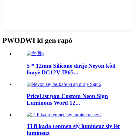
PWODWI ki gen rapò
5 * 12mm Silicone dirije Neyon kòd
limyè DC12V IP65...
PriceList pou Custom Neon Sign
Luminous Word 12...
Ti fi kado renmen siy lumineuz siy lèt
lumineuz