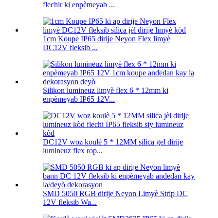
flechir ki enpèmeyab ...
1cm Koupe IP65 dirije Neyon Flex limyè
DC12V fleksib ...
Silikon lumineuz limyè flex 6 * 12mm ki
enpèmeyab IP65 12V...
DC12V woz koulè 5 * 12MM silica gel dirije
lumineuz flex rop...
SMD 5050 RGB dirije Neyon Limyè Strip DC
12V fleksib Wa...