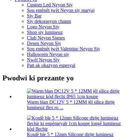
Custom Led Neyon Siy
Sou entènèt jwèt Neyon siy maryaj
Siy Bar
Siy dekorasyon chanm
Logo Neyon Siy
Shop siy lumineuz
Club Neyon Signes
Desen Neyon Siy
Sou entènèt jwèt Valentine Neyon Siy
Halloween Neyon siy
Nwèl Neyon Siy
Pati ak okazyon espesyal
Pwodwi ki prezante yo
Warm blan DC12V 5 * 12MM jèl silica dirije
lumineuz flex ro ...
Koulè ble 5 * 12mm Silicone dirije lumineuz