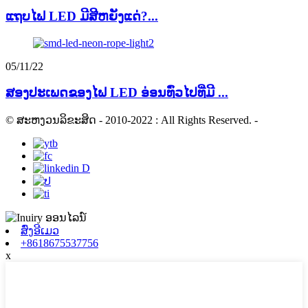
ແຖບໄຟ LED ມີສີຫຍັງແດ່?...
05/11/22
ສອງປະເພດຂອງໄຟ LED ອ່ອນທົ່ວໄປທີ່ມີ ...
© ສະຫງວນລິຂະສິດ - 2010-2022 : All Rights Reserved.
-
ສົ່ງອີເມວ
+8618675537756
x