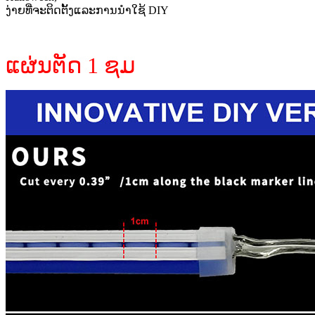
ງ່າຍທີ່ຈະຕິດຕັ້ງແລະການນໍາໃຊ້ DIY
ແຜ່ນຕັດ 1 ຊມ