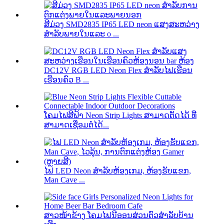
ສີມ່ວງ SMD2835 IP65 LED neon ແສງສະຫວ່າງ
ສໍາລັບພາຍໃນແລະ o ...
DC12V RGB LED Neon Flex ສໍາລັບໄຟເຮືອນ
ເຮືອນຄົວ B ...
ໂຄມໄຟສີຟ້າ Neon Strip Lights ສາມາດຕັດໄດ້ ທີ່
ສາມາດເຊື່ອມຕໍ່ໄດ້...
ໄຟ LED Neon ສໍາລັບຫ້ອງເກມ, ຫ້ອງຮັບແຂກ,
Man Cave ...
ສາວໜ້າຂ້າງ ໂຄມໄຟນີອອນສ່ວນຕົວສຳລັບບ້ານ