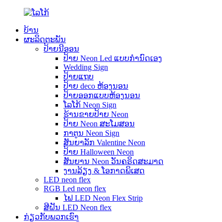
ບ້ານ
ຜະລິດຕະພັນ
ປ້າຍນີອອນ
ປ້າຍ Neon Led ແບບກຳນົດເອງ
Wedding Sign
ປ້າຍແຖບ
ປ້າຍ deco ຫ້ອງນອນ
ປ້າຍອອກແບບຫ້ອງນອນ
ໂລໂກ້ Neon Sign
ຮ້ານຂາຍປ້າຍ Neon
ປ້າຍ Neon ສະໂມສອນ
ກາຕູນ Neon Sign
ສັນຍາລັກ Valentine Neon
ປ້າຍ Halloween Neon
ສັນ​ຍານ Neon ວັນ​ຄຣິດ​ສະ​ມາດ​
ງານລ້ຽງ & ໂອກາດພິເສດ
LED neon flex
RGB Led neon flex
ໄຟ LED Neon Flex Strip
ສີຝັນ LED Neon flex
ກ່ຽວ​ກັບ​ພວກ​ເຮົາ