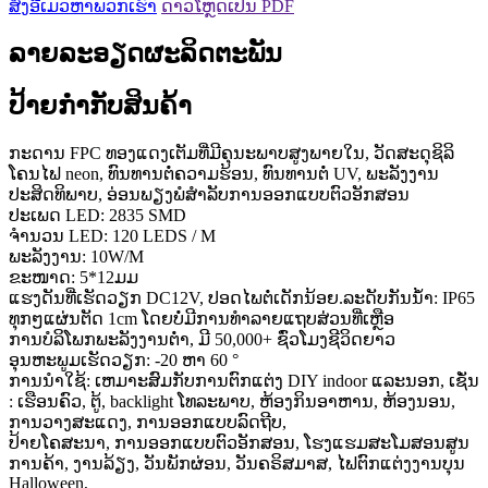
ສົ່ງອີເມວຫາພວກເຮົາ
ດາວໂຫຼດເປັນ PDF
ລາຍລະອຽດຜະລິດຕະພັນ
ປ້າຍກຳກັບສິນຄ້າ
ກະດານ FPC ທອງແດງເຕັມທີ່ມີຄຸນະພາບສູງພາຍໃນ, ວັດສະດຸຊິລິ
ໂຄນໄຟ neon, ທົນທານຕໍ່ຄວາມຮ້ອນ, ທົນທານຕໍ່ UV, ພະລັງງານ
ປະສິດທິພາບ, ອ່ອນພຽງພໍສໍາລັບການອອກແບບຕົວອັກສອນ
ປະເພດ LED: 2835 SMD
ຈໍານວນ LED: 120 LEDS / M
ພະລັງງານ: 10W/M
ຂະໜາດ: 5*12ມມ
ແຮງດັນທີ່ເຮັດວຽກ DC12V, ປອດໄພຕໍ່ເດັກນ້ອຍ.ລະດັບກັນນ້ໍາ: IP65
ທຸກໆແຜ່ນຕັດ 1cm ໂດຍບໍ່ມີການທໍາລາຍແຖບສ່ວນທີ່ເຫຼືອ
ການບໍລິໂພກພະລັງງານຕ່ໍາ, ມີ 50,000+ ຊົ່ວໂມງຊີວິດຍາວ
ອຸນຫະພູມເຮັດວຽກ: -20 ຫາ 60 °
ການ​ນໍາ​ໃຊ້​: ເຫມາະ​ສົມ​ກັບ​ການ​ຕົກ​ແຕ່ງ DIY indoor ແລະ​ນອກ​, ເຊັ່ນ​
: ເຮືອນ​ຄົວ​, ຕູ້​, backlight ໂທລະ​ພາບ​, ຫ້ອງ​ກິນ​ອາ​ຫານ​, ຫ້ອງ​ນອນ​,
ການ​ວາງ​ສະ​ແດງ​, ການ​ອອກ​ແບບ​ລົດ​ຖີບ​,
ປ້າຍໂຄສະນາ, ການອອກແບບຕົວອັກສອນ, ໂຮງແຮມສະໂມສອນສູນ
ການຄ້າ, ງານລ້ຽງ, ວັນພັກຜ່ອນ, ວັນຄຣິສມາສ, ໄຟຕົກແຕ່ງງານບຸນ
Halloween,