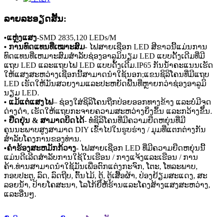
ລາຍ​ລະ​ອຽດ​ສັ້ນ​:
•ແຫຼ່ງແສງ
-
SMD 2835,120 LEDs/M
• ການທົດແທນທີ່ເໝາະສົມ
- ໄຟສາຍເຊືອກ LED ສີຂາວນີ້ແມ່ນການ
ທົດແທນທີ່ເຫມາະສົມສໍາລັບຊ່ອງອາລູມິນຽມ LED ແບບດັ້ງເດີມທີ່ມີ
ແຖບ LED ແລະແຖບໄຟ LED ແບບດັ້ງເດີມ.IP65 ກັນ​ນ​້​ໍ​າ​ຄະ​ແນນ​ເຮັດ​
ໃຫ້​ແສງ​ສະ​ຫວ່າງ​ເຊືອກ​ນີ້​ສາ​ມາດ​ນໍາ​ໃຊ້​ນອກ​;ແຂນຊິລິໂຄນທີ່ມີແຖບ
LED ເຮັດໃຫ້ມັນສວຍງາມແລະປະຫຍັດພື້ນທີ່ຫຼາຍກວ່າຊ່ອງອາລູມິ
ນຽມ LED.
• ແມ້ແຕ່ແສງໄຟ
– ຊ່ອງໃສ່ຊິລິໂຄນຖືກປ່ອຍອອກທາງຂ້າງ ແລະບໍ່ມີຈຸດ
ດ່າງດຳ, ເຮັດໃຫ້ແຖບກະຈາຍຄວາມສະຫວ່າງຍິ່ງຂຶ້ນ ແລະກວ້າງຂຶ້ນ.
• ຢືດຢຸ່ນ & ສາມາດບິດໄດ້
- ທໍ່ຊິລິໂຄນທີ່ມີຄວາມຍືດຫຍຸ່ນທີ່ມີ
ຄຸນນະພາບສູງສາມາດ DIY ເຂົ້າໄປໃນຮູບຮ່າງ / ມຸມທີ່ແຕກຕ່າງກັນ
ສໍາລັບໂຄງການຂອງທ່ານ.
•ຄໍາຮ້ອງສະຫມັກກ້ວາງ
- ໄຟສາຍເຊືອກ LED ທີ່ມີຄວາມຍືດຫຍຸ່ນນີ້
ແມ່ນດີເລີດສໍາລັບການໃຊ້ໃນເຮືອນ / ກາງແຈ້ງແລະເຮືອນ / ການ
ຄ້າ.ທ່ານສາມາດນໍາໃຊ້ມັນເພື່ອຕົກແຕ່ງກະຈົກ, ໂຕະ, ໂທລະພາບ,
ກອບປະຕູ, ລົດ, ລົດຖີບ, ຕົ້ນໄມ້, ຕູ້, ຕູ້ເສື້ອຜ້າ, ປ່ອງຢ້ຽມສະແດງ, ສະ
ລອຍນ້ໍາ, ປ້າຍໂຄສະນາ, ໂລໂກ້ຍີ່ຫໍ້ຮ້ານແລະໂຄງສ້າງແສງສະຫວ່າງ,
ແລະອື່ນໆ.