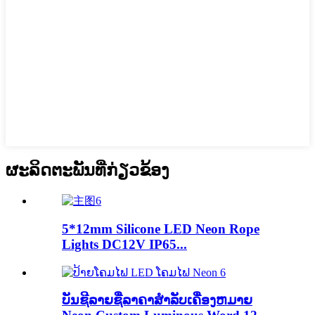
ຜະ​ລິດ​ຕະ​ພັນ​ທີ່​ກ່ຽວ​ຂ້ອງ
5*12mm Silicone LED Neon Rope
Lights DC12V IP65...
ບັນຊີລາຍຊື່ລາຄາສໍາລັບເຄື່ອງຫມາຍ