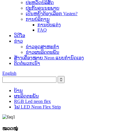
ປະ​ຫວັດ​ບໍ​ລິ​ສັດ
ປະ​ກັນ​ຄຸນ​ນະ​ພາບ
ເປັນຫຍັງຕ້ອງເລືອກ Vasten?
ການບໍລິການ
ການປັບແຕ່ງ
FAQ
ວິດີໂອ
ຂ່າວ
ຂ່າວອຸດສາຫະກໍາ
ຂ່າວຜະລິດຕະພັນ
ສ້າງເຄື່ອງໝາຍ Neon ແບບກຳນົດເອງ
ຕິດ​ຕໍ່​ພວກ​ເຮົາ
English
ບ້ານ
ຜະລິດຕະພັນ
RGB Led neon flex
ໄຟ LED Neon Flex Strip
ໝວດໝູ່