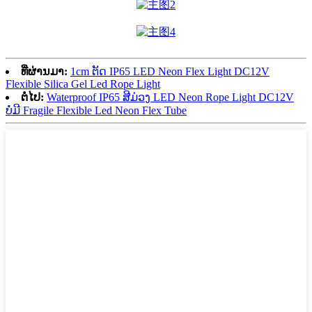
ທີ່ຜ່ານມາ:
1cm ຕັດ IP65 LED Neon Flex Light DC12V
Flexible Silica Gel Led Rope Light
ຕໍ່ໄປ:
Waterproof IP65 ສີມ່ວງ LED Neon Rope Light DC12V
ບໍ່ມີ Fragile Flexible Led Neon Flex Tube