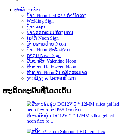
ຜະລິດຕະພັນ
ປ້າຍ Neon Led ແບບກຳນົດເອງ
Wedding Sign
ປ້າຍແຖບ
ປ້າຍອອກແບບຫ້ອງນອນ
ໂລໂກ້ Neon Sign
ຮ້ານຂາຍປ້າຍ Neon
ປ້າຍ Neon ສະໂມສອນ
ກາຕູນ Neon Sign
ສັນຍາລັກ Valentine Neon
ສັນຍານ Halloween Neon
ສັນ​ຍານ Neon ວັນ​ຄຣິດ​ສະ​ມາດ​
ງານລ້ຽງ & ໂອກາດພິເສດ
ຜະລິດຕະພັນທີ່ໂດດເດັ່ນ
ສີຂາວອົບອຸ່ນ DC12V 5 * 12MM silica gel led
neon flex ro...