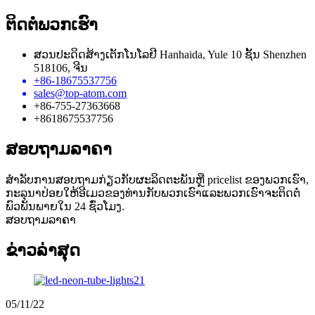
ຕິດ​ຕໍ່​ພວກ​ເຮົາ
ສວນປະດິດສ້າງເຕັກໂນໂລຢີ Hanhaida, Yule 10 ຊັ້ນ Shenzhen
518106, ຈີນ
+86-18675537756
sales@top-atom.com
+86-755-27363668
+8618675537756
ສອບຖາມລາຄາ
ສໍາ​ລັບ​ການ​ສອບ​ຖາມ​ກ່ຽວ​ກັບ​ຜະ​ລິດ​ຕະ​ພັນ​ຫຼື pricelist ຂອງ​ພວກ​ເຮົາ​,
ກະ​ລຸ​ນາ​ປ່ອຍ​ໃຫ້​ອີ​ເມວ​ຂອງ​ທ່ານ​ກັບ​ພວກ​ເຮົາ​ແລະ​ພວກ​ເຮົາ​ຈະ​ຕິດ​ຕໍ່​
ພົວ​ພັນ​ພາຍ​ໃນ 24 ຊົ່ວ​ໂມງ​.
ສອບຖາມລາຄາ
ຂ່າວ​ລ່າ​ສຸດ
05/11/22