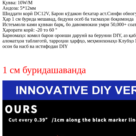
Қувва: 10W/M
Андоза: 5*12мм
Шиддати корӣ DC12V, Барои кӯдакон бехатар аст.Синфи обногу
Ҳар 1 см бурида мешавад, бидуни осеб ба тасмаҳои боқимонда
Истеъмоли ками қувваи барқ, бо давомнокии умри 50,000+ соа
Ҳарорати корӣ: -20 то 60 °
Барномаҳо: комил барои ороиши дарунӣ ва берунии DIY, аз қа
аломатҳои таблиғотӣ, тарроҳии ҳарфҳо, меҳмонхонаҳо Клубҳо 
осон ба насб ва истифодаи DIY
1 см буридашаванда