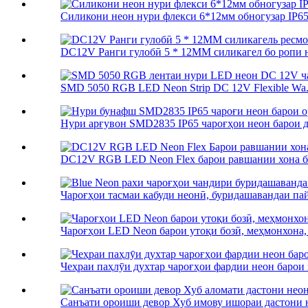
Силикони неон нури флекси 6*12мм обногузар IP65 
DC12V Ранги гулобӣ 5 * 12MM силикагел бо ропи не
SMD 5050 RGB LED Neon Strip DC 12V Flexible Wa.
Нури арғувон SMD2835 IP65 чароғҳои неон барои д
DC12V RGB LED Neon Flex барои равшании хона ба
Чароғҳои тасмаи кабуди неонӣ, буридашавандаи пай
Чароғҳои LED Neon барои утоқи бозӣ, меҳмонхона, ғ
Чеҳраи паҳлӯи духтар чароғҳои фардии неон барои з
Санъати ороиши девор Хуб имову ишораи дастони н