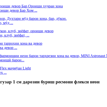
иши девор Бар Хом ...
 мӯд ...
 клуб, зиёфат, ...
 девор ...
моишӣ барои...
 ...
огузар 1 см дарозии буриш ресмони флекси неон