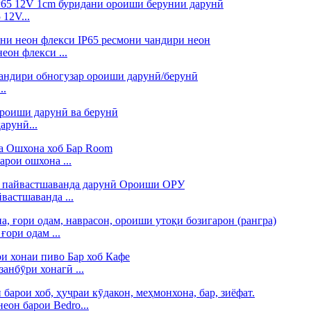
12V...
он флекси ...
..
арунӣ...
рои ошхона ...
вастшаванда ...
ори одам ...
анбӯри хонагӣ ...
еон барои Bedro...