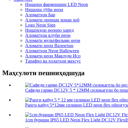
Нишони фармоишии LED Neon
Нишони тӯйи неон
Аломатҳои Бар
Аломати ороиши хонаи хоб
Logo Neon Sign
Нишонҳои неонро харед
Аломатҳои клуби неон
Аломати мультфильми неон
Аломати неон Валентин
Аломатҳои Neon Halloween
Аломати неон Мавлуди Исо
Тарафҳо ва ҳолатҳои махсус
Маҳсулоти пешниҳодшуда
Сафеди гарми DC12V 5 * 12MM силикагели бо пешгир
Ранги кабуд 5*12мм силикон LED neon flex обногузар
1cm буриши IP65 LED Neon Flex Light DC12V Flexibl