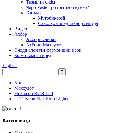
Тазмини сифат
Чаро Vasten-ро интихоб кунед?
Хизмат
Мутобиқсозӣ
Саволҳои зиёд такрормешуда
Видео
Ахбор
Ахбори саноат
Ахбори Маҳсулот
Эҷоди аломати фармоишии неон
Бо мо тамос гиред
English
Хона
Маҳсулот
Flex neon RGB Led
LED Neon Flex Strip Lights
Категорияҳо
Маҳсулот