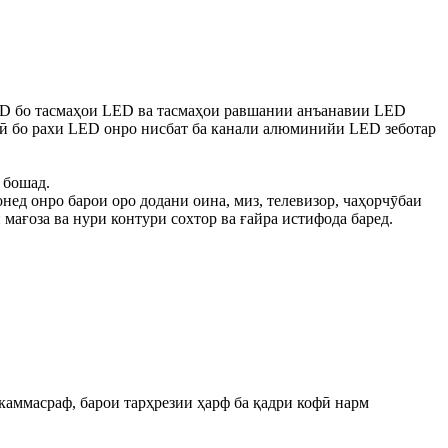
ED бо тасмаҳои LED ва тасмаҳои равшании анъанавии LED
нӣ бо рахи LED онро нисбат ба канали алюминийи LED зеботар
 бошад.
нед онро барои оро додани оина, миз, телевизор, чаҳорчӯбаи
мағоза ва нури контури сохтор ва ғайра истифода баред.
 каммасраф, барои тарҳрезии ҳарф ба қадри кофӣ нарм