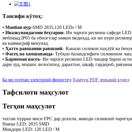
Тавсифи кӯтоҳ:
• Манбаи нур
-
SMD 2835,120 LEDs / M
• Ивазкунандагони беҳтарин
- Ин чароғи ресмони сафеди LED
мебошад.IP65 ба обногузар имкон медиҳад, ки ин нури ресмон
ва каммасраф мекунад.
• Ҳатто равшании равшанӣ
– Канали силикон паҳлӯӣ ва бенуқ
• Фасеҳ ва хамшаванда
- Тубҳои баландсифати силиконии чан
• Барномаи васеъ
- Ин чароғи ресмони LED чандир барои истиф
дари худ, мошин, велосипед, дарахтон, шкаф, гардероб, равзан
Ба мо почтаи электронӣ фиристед
Ҳамчун PDF зеркашӣ кунед
Тафсилоти маҳсулот
Тегҳои маҳсулот
тахтаи пурраи миси FPC дар дохили, маводи силиконӣ чароғҳои
Навъи LED: 2835 SMD
Миқдори LED: 120 LED / М