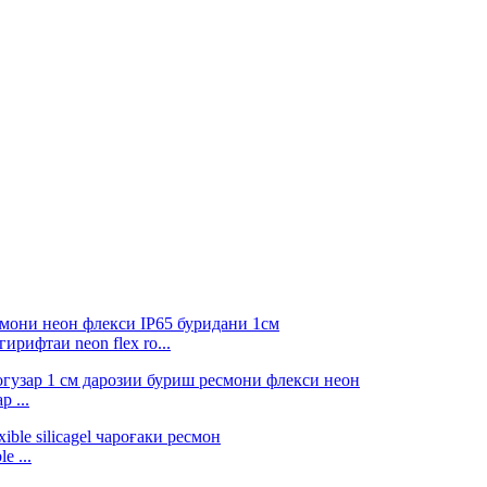
ифтаи neon flex ro...
 ...
e ...