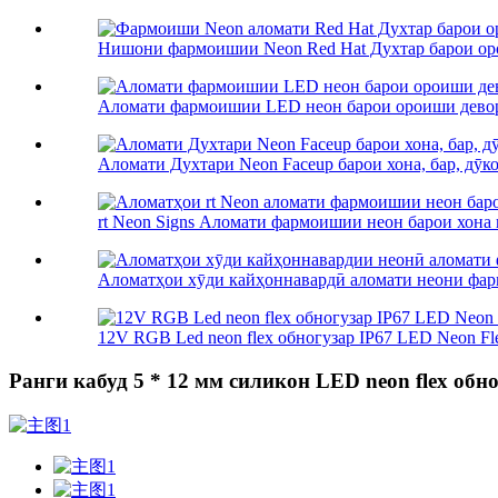
Нишони фармоишии Neon Red Hat Духтар барои оро
Аломати фармоишии LED неон барои ороиши девор,
Аломати Духтари Neon Faceup барои хона, бар, дӯкон,
rt Neon Signs Аломати фармоишии неон барои хона ва
Аломатҳои хӯди кайҳоннавардӣ аломати неони фар
12V RGB Led neon flex обногузар IP67 LED Neon Flex
Ранги кабуд 5 * 12 мм силикон LED neon flex обн