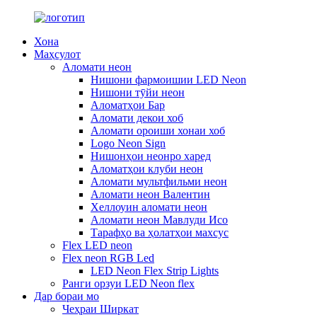
Хона
Маҳсулот
Аломати неон
Нишони фармоишии LED Neon
Нишони тӯйи неон
Аломатҳои Бар
Аломати декои хоб
Аломати ороиши хонаи хоб
Logo Neon Sign
Нишонҳои неонро харед
Аломатҳои клуби неон
Аломати мультфильми неон
Аломати неон Валентин
Хеллоуин аломати неон
Аломати неон Мавлуди Исо
Тарафҳо ва ҳолатҳои махсус
Flex LED neon
Flex neon RGB Led
LED Neon Flex Strip Lights
Ранги орзуи LED Neon flex
Дар бораи мо
Чеҳраи Ширкат