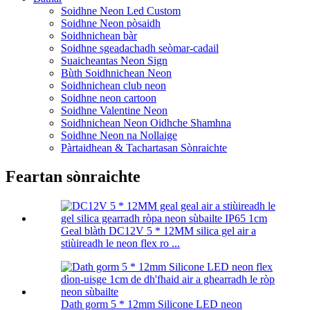
Soidhne Neon Led Custom
Soidhne Neon pòsaidh
Soidhnichean bàr
Soidhne sgeadachadh seòmar-cadail
Suaicheantas Neon Sign
Bùth Soidhnichean Neon
Soidhnichean club neon
Soidhne neon cartoon
Soidhne Valentine Neon
Soidhnichean Neon Oidhche Shamhna
Soidhne Neon na Nollaige
Pàrtaidhean & Tachartasan Sònraichte
Feartan sònraichte
Geal blàth DC12V 5 * 12MM silica gel air a
stiùireadh le neon flex ro ...
Dath gorm 5 * 12mm Silicone LED neon