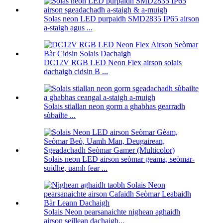
Solas neon LED purpaidh SMD2835 IP65 airson
a-staigh agus ...
DC12V RGB LED Neon Flex airson solais
dachaigh cidsin B ...
Solais stiallan neon gorm a ghabhas gearradh
sùbailte ...
Solais neon LED airson seòmar geama, seòmar-
suidhe, uamh fear ...
Solais Neon pearsanaichte nighean aghaidh
airson seillean dachaigh...