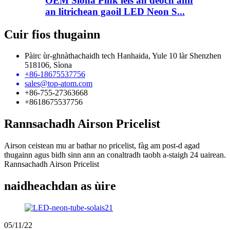
OEM Sìona Pink leis an deoch ann
an litrichean gaoil LED Neon S...
Cuir fios thugainn
Pàirc ùr-ghnàthachaidh tech Hanhaida, Yule 10 làr Shenzhen
518106, Sìona
+86-18675537756
sales@top-atom.com
+86-755-27363668
+8618675537756
Rannsachadh Airson Pricelist
Airson ceistean mu ar bathar no pricelist, fàg am post-d agad
thugainn agus bidh sinn ann an conaltradh taobh a-staigh 24 uairean.
Rannsachadh Airson Pricelist
naidheachdan as ùire
05/11/22