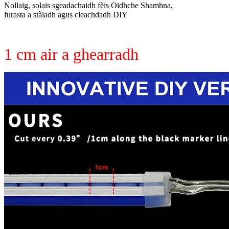
Nollaig, solais sgeadachaidh fèis Oidhche Shamhna,
furasta a stàladh agus cleachdadh DIY
1 cm air a ghearradh