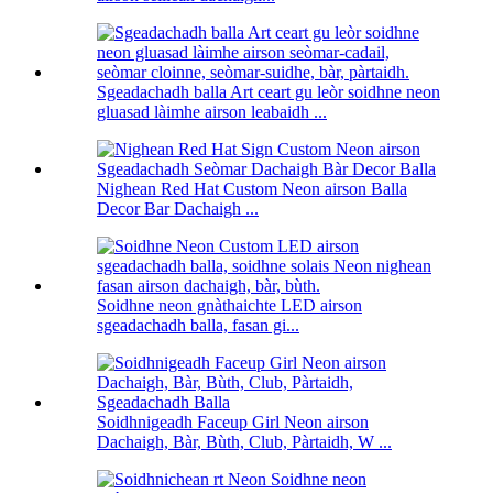
Sgeadachadh balla Art ceart gu leòr soidhne neon
gluasad làimhe airson leabaidh ...
Nighean Red Hat Custom Neon airson Balla
Decor Bar Dachaigh ...
Soidhne neon gnàthaichte LED airson
sgeadachadh balla, fasan gi...
Soidhnigeadh Faceup Girl Neon airson
Dachaigh, Bàr, Bùth, Club, Pàrtaidh, W ...