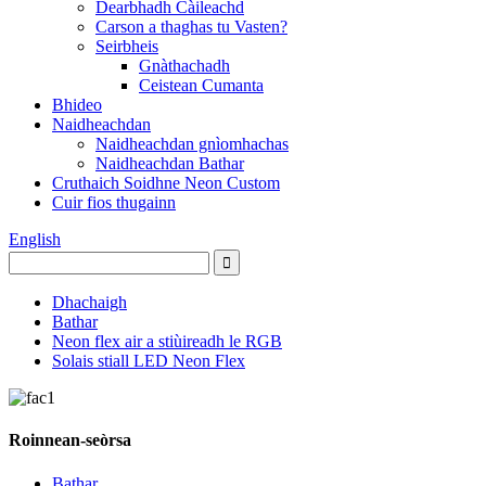
Dearbhadh Càileachd
Carson a thaghas tu Vasten?
Seirbheis
Gnàthachadh
Ceistean Cumanta
Bhideo
Naidheachdan
Naidheachdan gnìomhachas
Naidheachdan Bathar
Cruthaich Soidhne Neon Custom
Cuir fios thugainn
English
Dhachaigh
Bathar
Neon flex air a stiùireadh le RGB
Solais stiall LED Neon Flex
Roinnean-seòrsa
Bathar