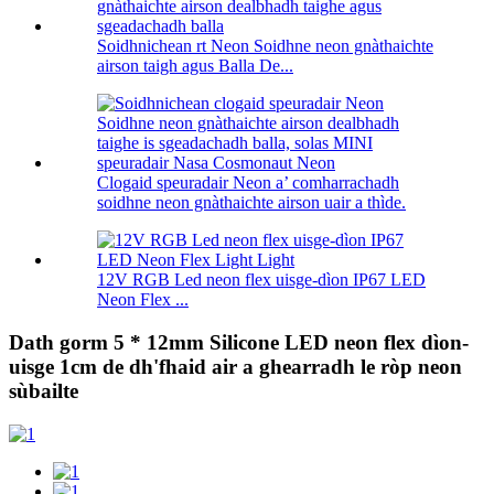
Soidhnichean rt Neon Soidhne neon gnàthaichte
airson taigh agus Balla De...
Clogaid speuradair Neon a’ comharrachadh
soidhne neon gnàthaichte airson uair a thìde.
12V RGB Led neon flex uisge-dìon IP67 LED
Neon Flex ...
Dath gorm 5 * 12mm Silicone LED neon flex dìon-
uisge 1cm de dh'fhaid air a ghearradh le ròp neon
sùbailte