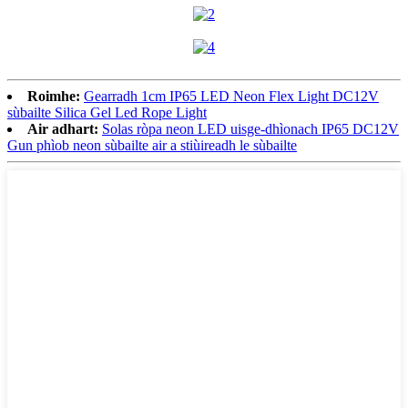
Roimhe:
Gearradh 1cm IP65 LED Neon Flex Light DC12V
sùbailte Silica Gel Led Rope Light
Air adhart:
Solas ròpa neon LED uisge-dhìonach IP65 DC12V
Gun phìob neon sùbailte air a stiùireadh le sùbailte