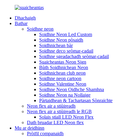
Dhachaigh
Bathar
Soidhne neon
Soidhne Neon Led Custom
Soidhne Neon pòsaidh
Soidhnichean bàr
Soidhne deco seòmar-cadail
Soidhne sgeadachadh seòmar-cadail
Suaicheantas Neon Sign
Bùth Soidhnichean Neon
Soidhnichean club neon
Soidhne neon cartoon
Soidhne Valentine Neon
Soidhne Neon Oidhche Shamhna
Soidhne Neon na Nollaige
Pàrtaidhean & Tachartasan Sònraichte
Neon flex air a stiùireadh
Neon flex air a stiùireadh le RGB
Solais stiall LED Neon Flex
Dath bruadar LED Neon flex
Mu ar deidhinn
Pròifil companaidh