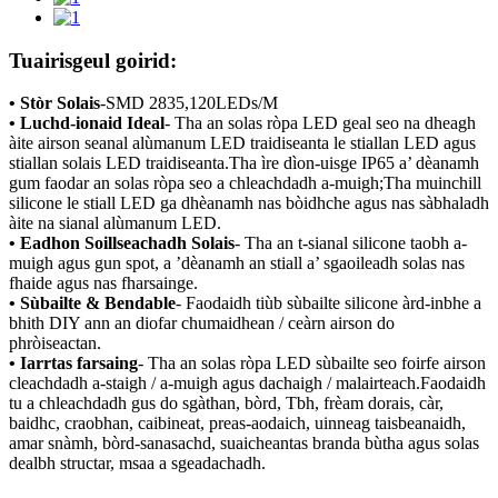
Tuairisgeul goirid:
• Stòr Solais
-
SMD 2835,120LEDs/M
• Luchd-ionaid Ideal
- Tha an solas ròpa LED geal seo na dheagh
àite airson seanal alùmanum LED traidiseanta le stiallan LED agus
stiallan solais LED traidiseanta.Tha ìre dìon-uisge IP65 a’ dèanamh
gum faodar an solas ròpa seo a chleachdadh a-muigh;Tha muinchill
silicone le stiall LED ga dhèanamh nas bòidhche agus nas sàbhaladh
àite na sianal alùmanum LED.
• Eadhon Soillseachadh Solais
- Tha an t-sianal silicone taobh a-
muigh agus gun spot, a ’dèanamh an stiall a’ sgaoileadh solas nas
fhaide agus nas fharsainge.
• Sùbailte & Bendable
- Faodaidh tiùb sùbailte silicone àrd-inbhe a
bhith DIY ann an diofar chumaidhean / ceàrn airson do
phròiseactan.
• Iarrtas farsaing
- Tha an solas ròpa LED sùbailte seo foirfe airson
cleachdadh a-staigh / a-muigh agus dachaigh / malairteach.Faodaidh
tu a chleachdadh gus do sgàthan, bòrd, Tbh, frèam dorais, càr,
baidhc, craobhan, caibineat, preas-aodaich, uinneag taisbeanaidh,
amar snàmh, bòrd-sanasachd, suaicheantas branda bùtha agus solas
dealbh structar, msaa a sgeadachadh.