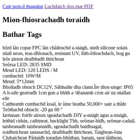
Cuir post-d thugainn
Luchdaich sìos mar PDF
Mion-fhiosrachadh toraidh
Bathar Tags
bòrd làn copar FPC làn chàileachd a-staigh, stuth silicone solais
stiall neon, teas-dhìonach, resistant UV, lùth-èifeachdach, bog gu
leòr airson dealbhadh litrichean
Seòrsa LED: 2835 SMD
Meud LED: 120 LEDS / M
cumhachd: 10W/M
Meud: 5*12mm
Bholtadh obrach DC12V, Sàbhailte dha clann.Ìre dìon-uisge: IP65
A h-uile gearradh 1cm gun a bhith a 'dèanamh cron air na stiallan
eile
Caitheamh cumhachd ìosal, le ùine beatha 50,000+ uair a thìde
Teòthachd obrach: -20 gu 60 °
Iarrtasan: foirfe airson sgeadachadh DIY a-staigh agus a-muigh,
leithid cidsin, caibineat, backlight Tbh, seòmar-bìdh, seòmar-cadail,
taisbeanadh taisbeanaidh, sgeadachadh baidhsagal,
soidhnichean sanasachd, dealbhadh litrichean, Taighean-òsta
Clubaichean Pàrtaidh ionadan-bhùthan, banais, saor-làithean,