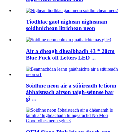
Tiodhlac gaol nighean nigheanan
soidhnichean litrichean neon
Air a dheagh dhealbhadh 43 * 20cm
Blue Fuck off Letters LED ...
Soidhne neon air a stiùireadh le lionn
àbhaisteach airson taigh-seinnse bar
gi ...