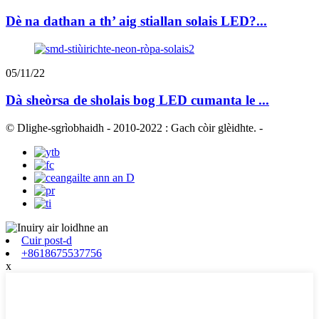
Dè na dathan a th’ aig stiallan solais LED?...
05/11/22
Dà sheòrsa de sholais bog LED cumanta le ...
© Dlighe-sgrìobhaidh - 2010-2022 : Gach còir glèidhte.
-
Cuir post-d
+8618675537756
x