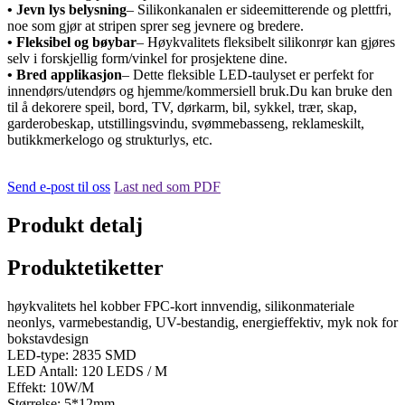
• Jevn lys belysning
– Silikonkanalen er sideemitterende og plettfri,
noe som gjør at stripen sprer seg jevnere og bredere.
• Fleksibel og bøybar
– Høykvalitets fleksibelt silikonrør kan gjøres
selv i forskjellig form/vinkel for prosjektene dine.
• Bred applikasjon
– Dette fleksible LED-taulyset er perfekt for
innendørs/utendørs og hjemme/kommersiell bruk.Du kan bruke den
til å dekorere speil, bord, TV, dørkarm, bil, sykkel, trær, skap,
garderobeskap, utstillingsvindu, svømmebasseng, reklameskilt,
butikkmerkelogo og strukturlys, etc.
Send e-post til oss
Last ned som PDF
Produkt detalj
Produktetiketter
høykvalitets hel kobber FPC-kort innvendig, silikonmateriale
neonlys, varmebestandig, UV-bestandig, energieffektiv, myk nok for
bokstavdesign
LED-type: 2835 SMD
LED Antall: 120 LEDS / M
Effekt: 10W/M
Størrelse: 5*12mm