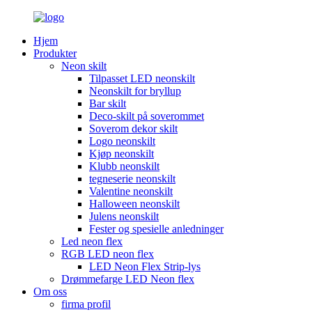
Hjem
Produkter
Neon skilt
Tilpasset LED neonskilt
Neonskilt for bryllup
Bar skilt
Deco-skilt på soverommet
Soverom dekor skilt
Logo neonskilt
Kjøp neonskilt
Klubb neonskilt
tegneserie neonskilt
Valentine neonskilt
Halloween neonskilt
Julens neonskilt
Fester og spesielle anledninger
Led neon flex
RGB LED neon flex
LED Neon Flex Strip-lys
Drømmefarge LED Neon flex
Om oss
firma profil