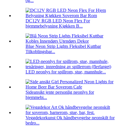
og...
DC12V RGB LED Neon Flex For
hjemmebelysning Kjøkken B...
Blue Neon Strip Lights Fleksibel Kuttbar
Tilkoblingsbar...
LED neonlys for spillrom, stue, mannhule...
Sideansikt jente personlig neonlys for
hjemmebi...
Veggdekorkunst Ok håndbevegelse neonskilt for
bedro...