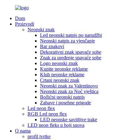
Dom
Proizvodi
Neonski znak
Led neonski natpis po narudžbi
Neonski natpis za vjenčanje
Bar znakovi
Dekorativni znak spavaće sobe
Znak za uređenje spavaće sobe
Logo neonski znak
Kupite neonske reklame
Klub neonske reklame
Crtani neonski znak
Neonski znak za Valentinovo
Neonski znak za Noć vještica
Božićni neonski natpis
Zabave i posebne prigode
Led neon flex
RGB Led neon flex
LED neonske savitljive trake
LED neon fleks u boji snova
O nama
profil tvrtke