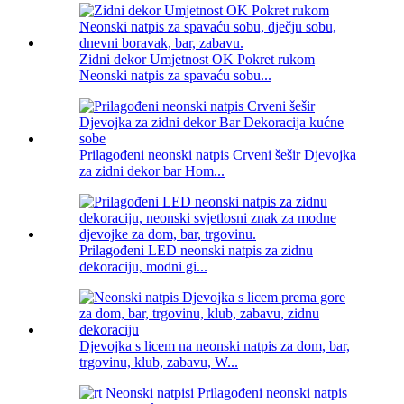
Zidni dekor Umjetnost OK Pokret rukom
Neonski natpis za spavaću sobu...
Prilagođeni neonski natpis Crveni šešir Djevojka
za zidni dekor bar Hom...
Prilagođeni LED neonski natpis za zidnu
dekoraciju, modni gi...
Djevojka s licem na neonski natpis za dom, bar,
trgovinu, klub, zabavu, W...