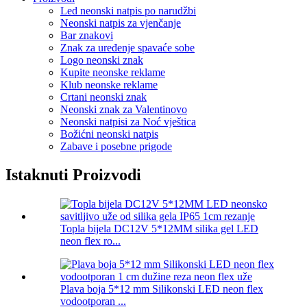
Led neonski natpis po narudžbi
Neonski natpis za vjenčanje
Bar znakovi
Znak za uređenje spavaće sobe
Logo neonski znak
Kupite neonske reklame
Klub neonske reklame
Crtani neonski znak
Neonski znak za Valentinovo
Neonski natpisi za Noć vještica
Božićni neonski natpis
Zabave i posebne prigode
Istaknuti Proizvodi
Topla bijela DC12V 5*12MM silika gel LED
neon flex ro...
Plava boja 5*12 mm Silikonski LED neon flex
vodootporan ...