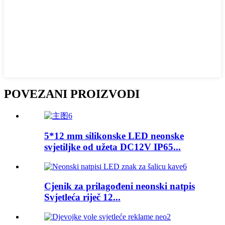
POVEZANI PROIZVODI
5*12 mm silikonske LED neonske
svjetiljke od užeta DC12V IP65...
Cjenik za prilagođeni neonski natpis
Svjetleća riječ 12...