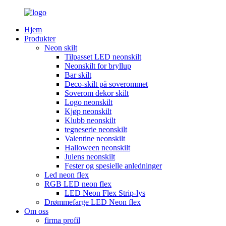
Hjem
Produkter
Neon skilt
Tilpasset LED neonskilt
Neonskilt for bryllup
Bar skilt
Deco-skilt på soverommet
Soverom dekor skilt
Logo neonskilt
Kjøp neonskilt
Klubb neonskilt
tegneserie neonskilt
Valentine neonskilt
Halloween neonskilt
Julens neonskilt
Fester og spesielle anledninger
Led neon flex
RGB LED neon flex
LED Neon Flex Strip-lys
Drømmefarge LED Neon flex
Om oss
firma profil