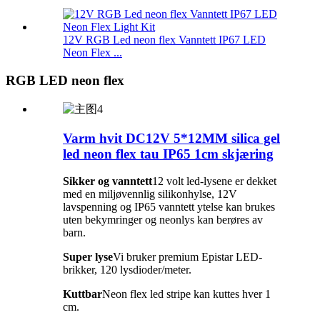
12V RGB Led neon flex Vanntett IP67 LED
Neon Flex ...
RGB LED neon flex
Varm hvit DC12V 5*12MM silica gel
led neon flex tau IP65 1cm skjæring
Sikker og vanntett
12 volt led-lysene er dekket
med en miljøvennlig silikonhylse, 12V
lavspenning og IP65 vanntett ytelse kan brukes
uten bekymringer og neonlys kan berøres av
barn.
Super lyse
Vi bruker premium Epistar LED-
brikker, 120 lysdioder/meter.
Kuttbar
Neon flex led stripe kan kuttes hver 1
cm.