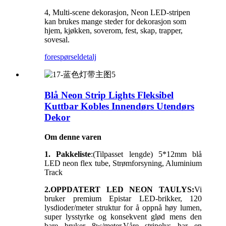
4, Multi-scene dekorasjon, Neon LED-stripen
kan brukes mange steder for dekorasjon som
hjem, kjøkken, soverom, fest, skap, trapper,
sovesal.
forespørsel
detalj
Blå Neon Strip Lights Fleksibel
Kuttbar Kobles Innendørs Utendørs
Dekor
Om denne varen
1. Pakkeliste
:(Tilpasset lengde) 5*12mm blå
LED neon flex tube, Strømforsyning, Aluminium
Track
2.OPPDATERT LED NEON TAULYS:
Vi
bruker premium Epistar LED-brikker, 120
lysdioder/meter struktur for å oppnå høy lumen,
super lysstyrke og konsekvent glød mens den
bare bruker 8w/meter.Våre stripelys har en