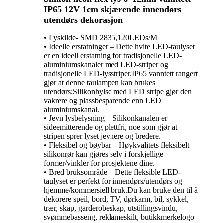
IP65 12V 1cm skjærende innendørs
utendørs dekorasjon
• Lyskilde- SMD 2835,120LEDs/M
• Ideelle erstatninger – Dette hvite LED-taulyset
er en ideell erstatning for tradisjonelle LED-
aluminiumskanaler med LED-striper og
tradisjonelle LED-lysstriper.IP65 vanntett rangert
gjør at denne taulampen kan brukes
utendørs;Silikonhylse med LED stripe gjør den
vakrere og plassbesparende enn LED
aluminiumskanal.
• Jevn lysbelysning – Silikonkanalen er
sideemitterende og plettfri, noe som gjør at
stripen sprer lyset jevnere og bredere.
• Fleksibel og bøybar – Høykvalitets fleksibelt
silikonrør kan gjøres selv i forskjellige
former/vinkler for prosjektene dine.
• Bred bruksområde – Dette fleksible LED-
taulyset er perfekt for innendørs/utendørs og
hjemme/kommersiell bruk.Du kan bruke den til å
dekorere speil, bord, TV, dørkarm, bil, sykkel,
trær, skap, garderobeskap, utstillingsvindu,
svømmebasseng, reklameskilt, butikkmerkelogo