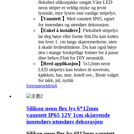
fleksibel silikonjakke omgitt.Våre LED
neon striper er veldig myke og jevnt
lysende, mye lysere enn vanlige stripelys.
【Vanntett 】
Med vanntett IP65, egnet
for innendørs og utendørs dekorasjon.
【Enkel å installere】
Fleksibelt stripelys
lar deg bøye eller forme fritt.Du kan kuttes
inn hver 1. cm langs skjæremerkene, uten
å skade hvilestrimlene. Du kan også bøye
den i mange forskjellige former for å passe
dine behov.Flott for DIY neonskilt.
【Bred applikasjon】
5x12mm neon
LED stripelys kan brukes til soverom,
kjøkken, bar, stue, hotell osv., Beste valget
for takk, jul, nyttår.
forespørsel
detalj
Silikon neon flex lys 6*12mm
vanntett IP65 12V 1cm skjærende
innendørs utendørs dekorasjon
Silikon neon flex lys 6*12mm vanntett