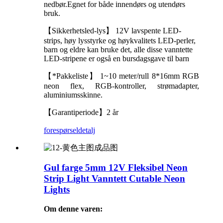
nedbør.Egnet for både innendørs og utendørs
bruk.
【Sikkerhetsled-lys】 12V lavspente LED-
strips, høy lysstyrke og høykvalitets LED-perler,
barn og eldre kan bruke det, alle disse vanntette
LED-stripene er også en bursdagsgave til barn
【*Pakkeliste】 1~10 meter/rull 8*16mm RGB
neon flex, RGB-kontroller, strømadapter,
aluminiumsskinne.
【Garantiperiode】2 år
forespørsel
detalj
Gul farge 5mm 12V Fleksibel Neon
Strip Light Vanntett Cutable Neon
Lights
Om denne varen: