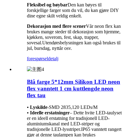
Fleksibel og bøybar
Den kan bøyes til
forskjellige farger som du vil, du kan gjøre DIY
dine egne skilt veldig enkelt.
Dekorasjon med flere scener
Vår neon flex kan
brukes mange steder til dekorasjon som hjemme,
kjøkken, soverom, fest, skap, trapper,
sovesal.Utendørsbelysningen kan også brukes til
jul, bursdag, nyttår osv.
forespørsel
detalj
Blå farge 5*12mm Silikon LED neon
flex vanntett 1 cm kuttlengde neon
flex tau
• Lyskilde
-
SMD 2835,120 LEDs/M
• Ideelle erstatninger
– Dette hvite LED-taulyset
er en ideell erstatning for tradisjonell LED-
aluminiumskanal med LED-striper og
tradisjonelle LED-lysstriper.IP65 vanntett rangert
gjør at denne taulampen kan brukes