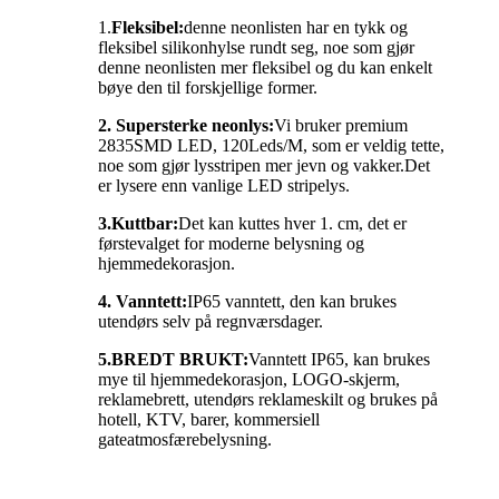
1.
Fleksibel:
denne neonlisten har en tykk og
fleksibel silikonhylse rundt seg, noe som gjør
denne neonlisten mer fleksibel og du kan enkelt
bøye den til forskjellige former.
2. Supersterke neonlys:
Vi bruker premium
2835SMD LED, 120Leds/M, som er veldig tette,
noe som gjør lysstripen mer jevn og vakker.Det
er lysere enn vanlige LED stripelys.
3.Kuttbar:
Det kan kuttes hver 1. cm, det er
førstevalget for moderne belysning og
hjemmedekorasjon.
4. Vanntett:
IP65 vanntett, den kan brukes
utendørs selv på regnværsdager.
5.
BREDT BRUKT:
Vanntett IP65, kan brukes
mye til hjemmedekorasjon, LOGO-skjerm,
reklamebrett, utendørs reklameskilt og brukes på
hotell, KTV, barer, kommersiell
gateatmosfærebelysning.