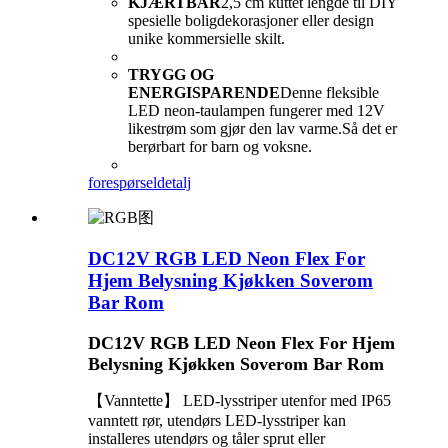
KJÆRTBAR
2,5 cm kuttet lengde til DIY
spesielle boligdekorasjoner eller design
unike kommersielle skilt.
TRYGG OG
ENERGISPARENDE
Denne fleksible
LED neon-taulampen fungerer med 12V
likestrøm som gjør den lav varme.Så det er
berørbart for barn og voksne.
forespørsel
detalj
DC12V RGB LED Neon Flex For
Hjem Belysning Kjøkken Soverom
Bar Rom
DC12V RGB LED Neon Flex For Hjem
Belysning Kjøkken Soverom Bar Rom
【Vanntette】 LED-lysstriper utenfor med IP65
vanntett rør, utendørs LED-lysstriper kan
installeres utendørs og tåler sprut eller