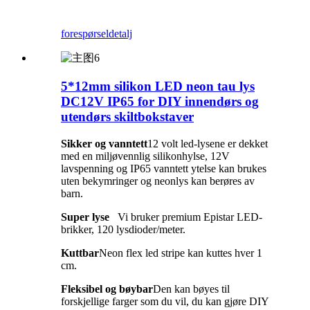
forespørsel
detalj
5*12mm silikon LED neon tau lys
DC12V IP65 for DIY innendørs og
utendørs skiltbokstaver
Sikker og vanntett
12 volt led-lysene er dekket
med en miljøvennlig silikonhylse, 12V
lavspenning og IP65 vanntett ytelse kan brukes
uten bekymringer og neonlys kan berøres av
barn.
Super lyse
Vi bruker premium Epistar LED-
brikker, 120 lysdioder/meter.
Kuttbar
Neon flex led stripe kan kuttes hver 1
cm.
Fleksibel og bøybar
Den kan bøyes til
forskjellige farger som du vil, du kan gjøre DIY