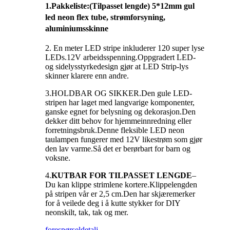
1.
Pakkeliste
:(Tilpasset lengde) 5*12mm gul
led neon flex tube, strømforsyning,
aluminiumsskinne
2. En meter LED stripe inkluderer 120 super lyse
LEDs.12V arbeidsspenning.Oppgradert LED-
og sidelysstyrkedesign gjør at LED Strip-lys
skinner klarere enn andre.
3.HOLDBAR OG SIKKER.Den gule LED-
stripen har laget med langvarige komponenter,
ganske egnet for belysning og dekorasjon.Den
dekker ditt behov for hjemmeinnredning eller
forretningsbruk.Denne fleksible LED neon
taulampen fungerer med 12V likestrøm som gjør
den lav varme.Så det er berørbart for barn og
voksne.
4.
KUTBAR FOR TILPASSET LENGDE
–
Du kan klippe strimlene kortere.Klippelengden
på stripen vår er 2,5 cm.Den har skjæremerker
for å veilede deg i å kutte stykker for DIY
neonskilt, tak, tak og mer.
forespørsel
detalj