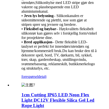
utendørs;Silikonhylse med LED stripe gjør den
vakrere og plassbesparende enn LED
aluminiumskanal.
• Jevn lys belysning
– Silikonkanalen er
sideemitterende og plettfri, noe som gjør at
stripen sprer seg jevnere og bredere.
• Fleksibel og bøybar
– Høykvalitets fleksibelt
silikonrør kan gjøres selv i forskjellig form/vinkel
for prosjektene dine.
• Bred applikasjon
– Dette fleksible LED-
taulyset er perfekt for innendørs/utendørs og
hjemme/kommersiell bruk.Du kan bruke den til å
dekorere speil, bord, TV, dørkarm, bil, sykkel,
trær, skap, garderobeskap, utstillingsvindu,
svømmebasseng, reklameskilt, butikkmerkelogo
og strukturlys, etc.
forespørsel
detalj
1cm Cutting IP65 LED Neon Flex
Light DC12V Flexible Silica Gel Led
Rope Light