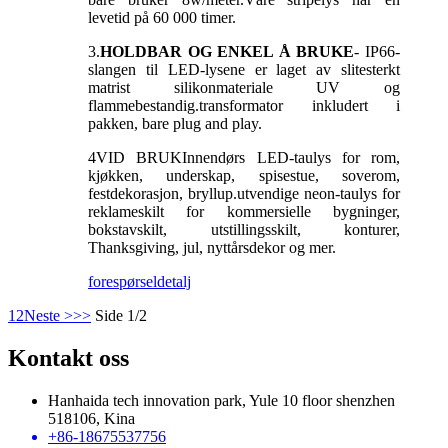
levetid på 60 000 timer.
3.
HOLDBAR OG ENKEL Å BRUKE
- IP66-
slangen til LED-lysene er laget av slitesterkt
matrist silikonmateriale UV og
flammebestandig.transformator inkludert i
pakken, bare plug and play.
4
VID BRUK
Innendørs LED-taulys for rom,
kjøkken, underskap, spisestue, soverom,
festdekorasjon, bryllup.utvendige neon-taulys for
reklameskilt for kommersielle bygninger,
bokstavskilt, utstillingsskilt, konturer,
Thanksgiving, jul, nyttårsdekor og mer.
forespørsel
detalj
1
2
Neste >
>>
Side 1/2
Kontakt oss
Hanhaida tech innovation park, Yule 10 floor shenzhen
518106, Kina
+86-18675537756