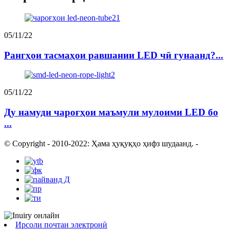
05/11/22
Рангҳои тасмаҳои равшании LED чӣ гунаанд?...
05/11/22
Ду намуди чароғҳои маъмули мулоими LED бо
...
© Copyright - 2010-2022: Ҳама ҳуқуқҳо ҳифз шудаанд.
-
Ирсоли почтаи электронӣ