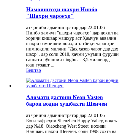
Намоишгоҳи шаҳри Нинбо
"Шаҳри чароғҳо"
аз ҷониби администратор дар 22-01-06
Нинбо ҳамчун "шаҳри чароғҳо" дар дохил ва
хориҷи кишвар машҳур аст.Ҳамчун аввалин
шаҳри озмоишии лоиҳаи татбиқи чароғҳои
нимноқили миллии "Даҳ ҳазор чароғ дар даҳ
шаҳр", дар соли 2018, ҳаҷми умумии фурӯши
саноати рӯшноии ningbo аз 3,5 миллиард
юан гузашт ...
Бештар
Аломати дастони Neon Vasten
барои водии хушбахти Шенҷен
аз ҷониби администратор дар 22-01-06
Боғи тафреҳии Shenzhen Happy Valley, воқеъ
дар №18, Qiaocheng West Street, ноҳияи
Наншан, шаҳри Шенҷен, соли 1998 сохта ва