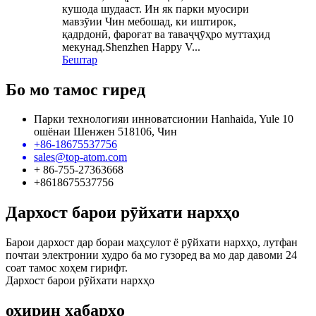
кушода шудааст. Ин як парки муосири
мавзӯии Чин мебошад, ки иштирок,
қадрдонӣ, фароғат ва таваҷҷӯҳро муттаҳид
мекунад.Shenzhen Happy V...
Бештар
Бо мо тамос гиред
Парки технологияи инноватсионии Hanhaida, Yule 10
ошёнаи Шенжен 518106, Чин
+86-18675537756
sales@top-atom.com
+ 86-755-27363668
+8618675537756
Дархост барои рӯйхати нархҳо
Барои дархост дар бораи маҳсулот ё рӯйхати нархҳо, лутфан
почтаи электронии худро ба мо гузоред ва мо дар давоми 24
соат тамос хоҳем гирифт.
Дархост барои рӯйхати нархҳо
охирин хабарҳо