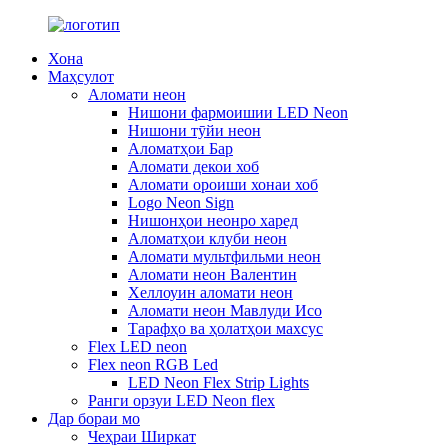
Хона
Маҳсулот
Аломати неон
Нишони фармоишии LED Neon
Нишони тӯйи неон
Аломатҳои Бар
Аломати декои хоб
Аломати ороиши хонаи хоб
Logo Neon Sign
Нишонҳои неонро харед
Аломатҳои клуби неон
Аломати мультфильми неон
Аломати неон Валентин
Хеллоуин аломати неон
Аломати неон Мавлуди Исо
Тарафҳо ва ҳолатҳои махсус
Flex LED neon
Flex neon RGB Led
LED Neon Flex Strip Lights
Ранги орзуи LED Neon flex
Дар бораи мо
Чеҳраи Ширкат