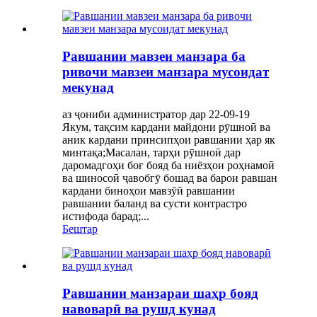
Равшании мавзеи манзара ба
ривочи мавзеи манзара мусоидат
мекунад
аз ҷониби администратор дар 22-09-19
Якум, тақсим кардани майдони рӯшноӣ ва
аник кардани принсипҳои равшании ҳар як
минтақа;Масалан, тарҳи рӯшноӣ дар
даромадгоҳи боғ бояд ба ниёзҳои роҳнамоӣ
ва шиносоӣ ҷавобгӯ бошад ва барои равшан
кардани биноҳои мавзӯӣ равшании
равшании баланд ва сусти контрастро
истифода барад;...
Бештар
Равшании манзараи шаҳр бояд
навоварӣ ва рушд кунад