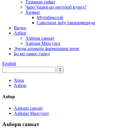
Тазмини сифат
Чаро Vasten-ро интихоб кунед?
Хизмат
Мутобиқсозӣ
Саволҳои зиёд такрормешуда
Видео
Ахбор
Ахбори саноат
Ахбори Маҳсулот
Эҷоди аломати фармоишии неон
Бо мо тамос гиред
English
Хона
Ахбор
Ахбор
Ахбори саноат
Ахбори Маҳсулот
Ахбори саноат