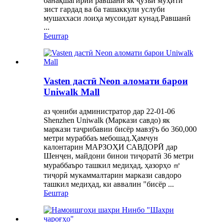
банақшагирии равшанӣ як ҷузъи муҳити
зист гардад ва ба ташаккули услуби
мушаххаси лоиҳа мусоидат кунад.Равшанӣ
...
Бештар
Vasten дастӣ Neon аломати барои
Uniwalk Mall
аз ҷониби администратор дар 22-01-06
Shenzhen Uniwalk (Маркази савдо) як
маркази таҷрибавии бисёр мавзӯъ бо 360,000
метри мураббаъ мебошад.Ҳамчун
калонтарин МАРЗОҲИ САВДОРӢ дар
Шенҷен, майдони бинои тиҷоратӣ 36 метри
мураббаъро ташкил медиҳад, ҳазорҳо ㎡
тиҷорӣ мукаммалтарин маркази савдоро
ташкил медиҳад, ки аввалин "бисёр ...
Бештар