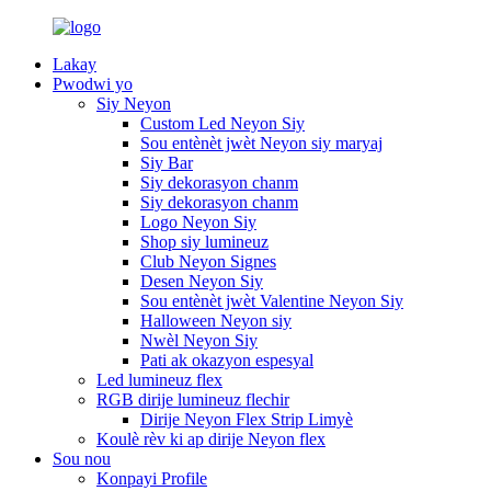
Lakay
Pwodwi yo
Siy Neyon
Custom Led Neyon Siy
Sou entènèt jwèt Neyon siy maryaj
Siy Bar
Siy dekorasyon chanm
Siy dekorasyon chanm
Logo Neyon Siy
Shop siy lumineuz
Club Neyon Signes
Desen Neyon Siy
Sou entènèt jwèt Valentine Neyon Siy
Halloween Neyon siy
Nwèl Neyon Siy
Pati ak okazyon espesyal
Led lumineuz flex
RGB dirije lumineuz flechir
Dirije Neyon Flex Strip Limyè
Koulè rèv ki ap dirije Neyon flex
Sou nou
Konpayi Profile