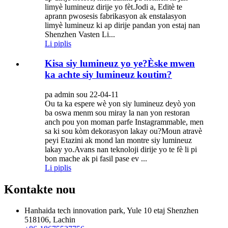
limyè lumineuz dirije yo fèt.Jodi a, Editè te
aprann pwosesis fabrikasyon ak enstalasyon
limyè lumineuz ki ap dirije pandan yon estaj nan
Shenzhen Vasten Li...
Li piplis
Kisa siy lumineuz yo ye?Èske mwen
ka achte siy lumineuz koutim?
pa admin sou 22-04-11
Ou ta ka espere wè yon siy lumineuz deyò yon
ba oswa menm sou miray la nan yon restoran
anch pou yon moman parfe Instagrammable, men
sa ki sou kòm dekorasyon lakay ou?Moun atravè
peyi Etazini ak mond lan montre siy lumineuz
lakay yo.Avans nan teknoloji dirije yo te fè li pi
bon mache ak pi fasil pase ev ...
Li piplis
Kontakte nou
Hanhaida tech innovation park, Yule 10 etaj Shenzhen
518106, Lachin