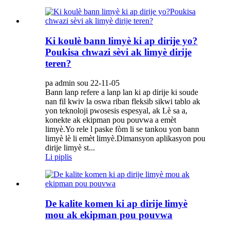
Ki koulè bann limyè ki ap dirije yo?
Poukisa chwazi sèvi ak limyè dirije
teren?
pa admin sou 22-11-05
Bann lanp refere a lanp lan ki ap dirije ki soude
nan fil kwiv la oswa riban fleksib sikwi tablo ak
yon teknoloji pwosesis espesyal, ak Lè sa a,
konekte ak ekipman pou pouvwa a emèt
limyè.Yo rele l paske fòm li se tankou yon bann
limyè lè li emèt limyè.Dimansyon aplikasyon pou
dirije limyè st...
Li piplis
De kalite komen ki ap dirije limyè
mou ak ekipman pou pouvwa