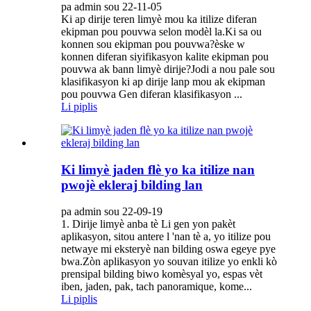
pa admin sou 22-11-05
Ki ap dirije teren limyè mou ka itilize diferan
ekipman pou pouvwa selon modèl la.Ki sa ou
konnen sou ekipman pou pouvwa?èske w
konnen diferan siyifikasyon kalite ekipman pou
pouvwa ak bann limyè dirije?Jodi a nou pale sou
klasifikasyon ki ap dirije lanp mou ak ekipman
pou pouvwa Gen diferan klasifikasyon ...
Li piplis
Ki limyè jaden flè yo ka itilize nan
pwojè ekleraj bilding lan
pa admin sou 22-09-19
1. Dirije limyè anba tè Li gen yon pakèt
aplikasyon, sitou antere l 'nan tè a, yo itilize pou
netwaye mi eksteryè nan bilding oswa egeye pye
bwa.Zòn aplikasyon yo souvan itilize yo enkli kò
prensipal bilding biwo komèsyal yo, espas vèt
iben, jaden, pak, tach panoramique, kome...
Li piplis