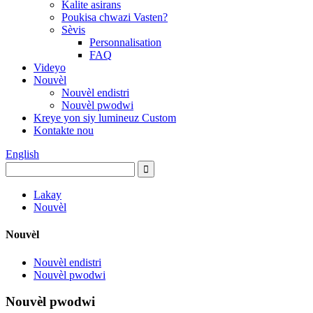
Kalite asirans
Poukisa chwazi Vasten?
Sèvis
Personnalisation
FAQ
Videyo
Nouvèl
Nouvèl endistri
Nouvèl pwodwi
Kreye yon siy lumineuz Custom
Kontakte nou
English
Lakay
Nouvèl
Nouvèl
Nouvèl endistri
Nouvèl pwodwi
Nouvèl pwodwi