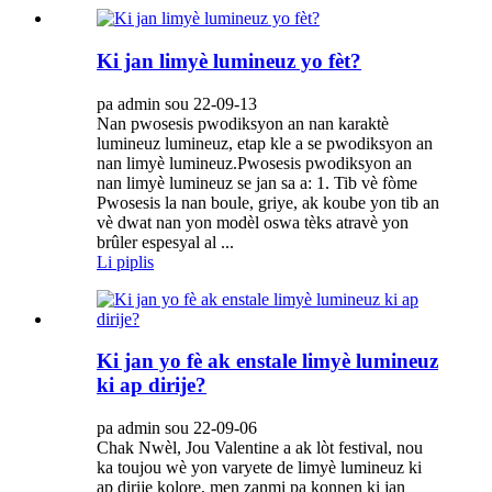
Ki jan limyè lumineuz yo fèt?
pa admin sou 22-09-13
Nan pwosesis pwodiksyon an nan karaktè
lumineuz lumineuz, etap kle a se pwodiksyon an
nan limyè lumineuz.Pwosesis pwodiksyon an
nan limyè lumineuz se jan sa a: 1. Tib vè fòme
Pwosesis la nan boule, griye, ak koube yon tib an
vè dwat nan yon modèl oswa tèks atravè yon
brûler espesyal al ...
Li piplis
Ki jan yo fè ak enstale limyè lumineuz
ki ap dirije?
pa admin sou 22-09-06
Chak Nwèl, Jou Valentine a ak lòt festival, nou
ka toujou wè yon varyete de limyè lumineuz ki
ap dirije kolore, men zanmi pa konnen ki jan