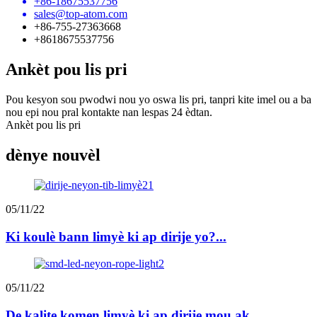
+86-18675537756
sales@top-atom.com
+86-755-27363668
+8618675537756
Ankèt pou lis pri
Pou kesyon sou pwodwi nou yo oswa lis pri, tanpri kite imel ou a ba
nou epi nou pral kontakte nan lespas 24 èdtan.
Ankèt pou lis pri
dènye nouvèl
05/11/22
Ki koulè bann limyè ki ap dirije yo?...
05/11/22
De kalite komen limyè ki ap dirije mou ak ...