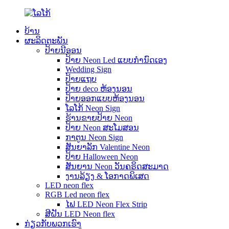
ບ້ານ
ຜະລິດຕະພັນ
ປ້າຍນີອອນ
ປ້າຍ Neon Led ແບບກຳນົດເອງ
Wedding Sign
ປ້າຍແຖບ
ປ້າຍ deco ຫ້ອງນອນ
ປ້າຍອອກແບບຫ້ອງນອນ
ໂລໂກ້ Neon Sign
ຮ້ານຂາຍປ້າຍ Neon
ປ້າຍ Neon ສະໂມສອນ
ກາຕູນ Neon Sign
ສັນຍາລັກ Valentine Neon
ປ້າຍ Halloween Neon
ສັນ​ຍານ Neon ວັນ​ຄຣິດ​ສະ​ມາດ​
ງານລ້ຽງ & ໂອກາດພິເສດ
LED neon flex
RGB Led neon flex
ໄຟ LED Neon Flex Strip
ສີຝັນ LED Neon flex
ກ່ຽວ​ກັບ​ພວກ​ເຮົາ