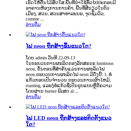
ເຮັດໃຫ້ຕົ້ນໄມ້ສົດໃສ.ພື້ນທີ່ນໍາໃຊ້ທົ່ວໄປປະກອບມີ
ອາຄານຫ້ອງການການຄ້າ, ພື້ນທີ່ສີຂຽວໃນຕົວ
ເມືອງ, ສວນ, ສວນສາທາລະນະ, ຈຸດຊົມວິວ,
comme ...
ອ່ານ​ຕື່ມ
ໄຟ neon ຖືກສ້າງຂື້ນແນວໃດ?
ໂດຍ admin ວັນທີ 22-09-13
ໃນຂະບວນການຜະລິດຂອງລັກສະນະ luminous
neon, ຂັ້ນຕອນທີ່ສໍາຄັນແມ່ນການຜະລິດໄຟ
neon.ຂະບວນການຜະລິດໄຟ neon ມີດັ່ງນີ້: 1. ທໍ່
ແກ້ວກອບເປັນຈໍານວນ ຂະບວນການເຜົາໄຫມ້,
roasting, ແລະງໍທໍ່ແກ້ວຊື່ເປັນຮູບແບບຫຼືຂໍ້ຄວາມ
ໂດຍຜ່ານ burner ພິເສດ al ...
ອ່ານ​ຕື່ມ
ໄຟ LED neon ຖືກສ້າງແລະຕິດຕັ້ງແນວ
ໃດ?