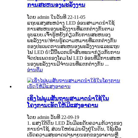
ການສະຫນອງພະລັງງານ
ໂດຍ admin ໃນວັນທີ 22-11-05
ແຖບແສງສະຫວ່າງ LED ອ່ອນສາມາດນໍາໃຊ້
ການສະຫນອງພະລັງງານທີ່ແຕກຕ່າງກັນຕາມ
ຮູບແບບ.ເຈົ້າຮູ້ຫຍັງກ່ຽວກັບການສະຫນອງ
ພະລັງງານ?ທ່ານຮູ້ຄວາມຫມາຍທີ່ແຕກຕ່າງກັນ
ຂອງປະເພດການສະຫນອງພະລັງງານແລະແຖບ
ໄຟ LED ບໍ?ມື້​ນີ້​ພວກ​ເຮົາ​ສົນ​ທະ​ນາ​ກ່ຽວ​ກັບ​ການ​
ຈັດ​ປະ​ເພດ​ຂອງ​ໂຄມ​ໄຟ LED ອ່ອນ​ທີ່​ມີ​ການ​ສະ​ຫ
ນອງ​ພະ​ລັງ​ງານ​ມີ​ຈໍາ​ນວນ​ທີ່​ແຕກ​ຕ່າງ​ກັນ ...
ອ່ານ​ຕື່ມ
ເຊິ່ງໄຟພູມສັນຖານສາມາດນໍາໃຊ້ໃນ
ໂຄງການເຮັດໃຫ້ມີແສງອາຄານ
ໂດຍ admin ວັນທີ 22-09-19
1. ແສງໃຕ້ດິນ LED ມັນມີລະດັບຄວາມກ້ວາງຂອງ
ການນໍາໃຊ້, ສ່ວນໃຫຍ່ແມ່ນຝັງຢູ່ໃນດິນ, ໃຊ້ເພື່ອ
ເຮັດຄວາມສະອາດຝາພາຍນອກຂອງອາຄານຫຼື