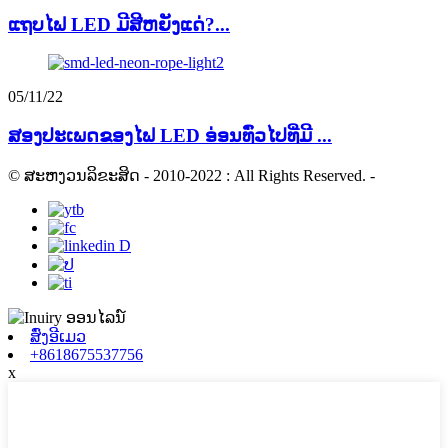
ແຖບໄຟ LED ມີສີຫຍັງແດ່?...
05/11/22
ສອງປະເພດຂອງໄຟ LED ອ່ອນທົ່ວໄປທີ່ມີ ...
© ສະຫງວນລິຂະສິດ - 2010-2022 : All Rights Reserved.
-
ສົ່ງອີເມວ
+8618675537756
x