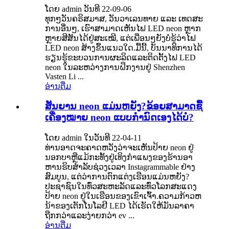
ໂດຍ admin ວັນທີ 22-09-06
ທຸກໆວັນຄຣິສມາສ, ວັນວາເລນທາຍ ແລະ ເທດສະ
ການອື່ນໆ, ເຮົາສາມາດເຫັນໄຟ LED neon ຫຼາກ
ຫຼາຍສີສັນໄດ້ຢູ່ສະເໝີ, ແຕ່ເພື່ອນໆຍັງບໍ່ຮູ້ວ່າໄຟ
LED neon ສ້າງຂຶ້ນແນວໃດ.ມື້ນີ້, ບັນນາທິການໄດ້
ຮຽນຮູ້ຂະບວນການຜະລິດແລະຕິດຕັ້ງໄຟ LED
neon ໃນລະຫວ່າງການຝຶກງານຢູ່ Shenzhen
Vasten Li ...
ອ່ານ​ຕື່ມ
ສັນຍານ neon ແມ່ນຫຍັງ?ຂ້ອຍສາມາດຊື້
ເຄື່ອງໝາຍ neon ແບບກຳນົດເອງໄດ້ບໍ?
ໂດຍ admin ໃນວັນທີ 22-04-11
ທ່ານອາດຈະຄາດຫວັງວ່າຈະເຫັນປ້າຍ neon ຢູ່
ນອກບາຫຼືແມ້ກະທັ້ງຢູ່ເທິງກໍາແພງຂອງຮ້ານອາ
ຫານຮິບສໍາລັບຊ່ວງເວລາ Instagrammable ຢ່າງ
ສົມບູນ, ແຕ່ວ່າການຕົກແຕ່ງເຮືອນແມ່ນຫຍັງ?
ປະຊາຊົນໃນທົ່ວສະຫະລັດແລະທົ່ວໂລກສະແດງ
ປ້າຍ neon ຢູ່ໃນເຮືອນຂອງເຂົາເຈົ້າ.ຄວາມກ້າວຫ
ນ້າຂອງເຕັກໂນໂລຢີ LED ໄດ້ເຮັດໃຫ້ມັນລາຄາ
ຖືກກວ່າແລະງ່າຍກວ່າ ev ...
ອ່ານ​ຕື່ມ