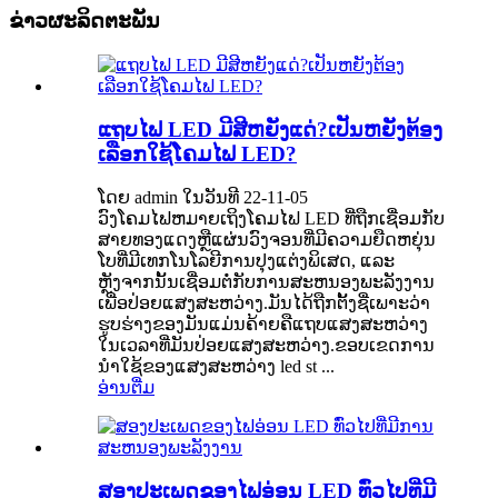
ຂ່າວຜະລິດຕະພັນ
ແຖບໄຟ LED ມີສີຫຍັງແດ່?ເປັນຫຍັງຕ້ອງ
ເລືອກໃຊ້ໂຄມໄຟ LED?
ໂດຍ admin ໃນວັນທີ 22-11-05
ວົງໂຄມໄຟຫມາຍເຖິງໂຄມໄຟ LED ທີ່ຖືກເຊື່ອມກັບ
ສາຍທອງແດງຫຼືແຜ່ນວົງຈອນທີ່ມີຄວາມຍືດຫຍຸ່ນ
ໂບທີ່ມີເທກໂນໂລຍີການປຸງແຕ່ງພິເສດ, ແລະ
ຫຼັງຈາກນັ້ນເຊື່ອມຕໍ່ກັບການສະຫນອງພະລັງງານ
ເພື່ອປ່ອຍແສງສະຫວ່າງ.ມັນໄດ້ຖືກຕັ້ງຊື່ເພາະວ່າ
ຮູບຮ່າງຂອງມັນແມ່ນຄ້າຍຄືແຖບແສງສະຫວ່າງ
ໃນເວລາທີ່ມັນປ່ອຍແສງສະຫວ່າງ.ຂອບ​ເຂດ​ການ​
ນໍາ​ໃຊ້​ຂອງ​ແສງ​ສະ​ຫວ່າງ led st ...
ອ່ານ​ຕື່ມ
ສອງປະເພດຂອງໄຟອ່ອນ LED ທົ່ວໄປທີ່ມີ