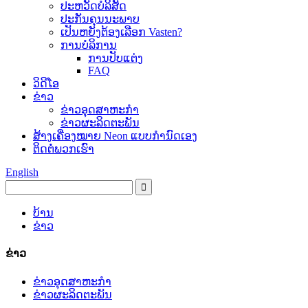
ປະ​ຫວັດ​ບໍ​ລິ​ສັດ
ປະ​ກັນ​ຄຸນ​ນະ​ພາບ
ເປັນຫຍັງຕ້ອງເລືອກ Vasten?
ການບໍລິການ
ການປັບແຕ່ງ
FAQ
ວິດີໂອ
ຂ່າວ
ຂ່າວອຸດສາຫະກໍາ
ຂ່າວຜະລິດຕະພັນ
ສ້າງເຄື່ອງໝາຍ Neon ແບບກຳນົດເອງ
ຕິດ​ຕໍ່​ພວກ​ເຮົາ
English
ບ້ານ
ຂ່າວ
ຂ່າວ
ຂ່າວອຸດສາຫະກໍາ
ຂ່າວຜະລິດຕະພັນ