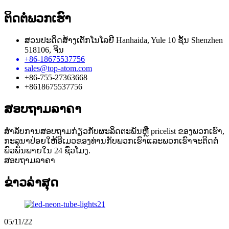
ຕິດ​ຕໍ່​ພວກ​ເຮົາ
ສວນປະດິດສ້າງເຕັກໂນໂລຢີ Hanhaida, Yule 10 ຊັ້ນ Shenzhen
518106, ຈີນ
+86-18675537756
sales@top-atom.com
+86-755-27363668
+8618675537756
ສອບຖາມລາຄາ
ສໍາ​ລັບ​ການ​ສອບ​ຖາມ​ກ່ຽວ​ກັບ​ຜະ​ລິດ​ຕະ​ພັນ​ຫຼື pricelist ຂອງ​ພວກ​ເຮົາ​,
ກະ​ລຸ​ນາ​ປ່ອຍ​ໃຫ້​ອີ​ເມວ​ຂອງ​ທ່ານ​ກັບ​ພວກ​ເຮົາ​ແລະ​ພວກ​ເຮົາ​ຈະ​ຕິດ​ຕໍ່​
ພົວ​ພັນ​ພາຍ​ໃນ 24 ຊົ່ວ​ໂມງ​.
ສອບຖາມລາຄາ
ຂ່າວ​ລ່າ​ສຸດ
05/11/22