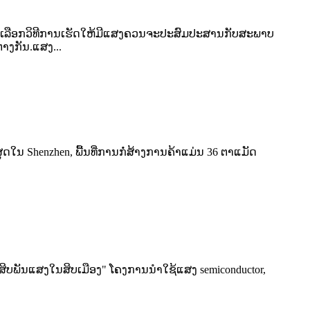
ນເລືອກວິທີການເຮັດໃຫ້ມີແສງຄວນຈະປະສົມປະສານກັບສະພາບ
າງກັນ.ແສງ...
ນ Shenzhen, ພື້ນ​ທີ່​ການ​ກໍ່​ສ້າງ​ການ​ຄ້າ​ແມ່ນ 36 ຕາ​ແມັດ​
ັນ​ແສງ​ໃນ​ສິບ​ເມືອງ​" ໂຄງ​ການ​ນໍາ​ໃຊ້​ແສງ semiconductor​,