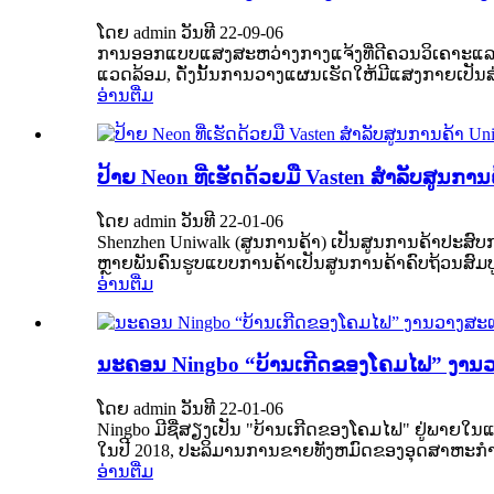
ໂດຍ admin ວັນທີ 22-09-06
ການອອກແບບແສງສະຫວ່າງກາງແຈ້ງທີ່ດີຄວນວິເຄາະແລະ
ແວດລ້ອມ, ດັ່ງນັ້ນການວາງແຜນເຮັດໃຫ້ມີແສງກາຍເປັ
ອ່ານ​ຕື່ມ
ປ້າຍ Neon ທີ່ເຮັດດ້ວຍມື Vasten ສໍາລັບສູນກາ
ໂດຍ admin ວັນທີ 22-01-06
Shenzhen Uniwalk (ສູນການຄ້າ) ເປັນສູນການຄ້າປະສົບການຫຼາຍຫ
ຫຼາຍ​ພັນ​ຄົນ​ຮູບ​ແບບ​ການ​ຄ້າ​ເປັນ​ສູນ​ການ​ຄ້າ​ຄົບ​ຖ້ວນ​ສົມ​ບູນ​
ອ່ານ​ຕື່ມ
ນະຄອນ Ningbo “ບ້ານເກີດຂອງໂຄມໄຟ” ງານ
ໂດຍ admin ວັນທີ 22-01-06
Ningbo ມີຊື່ສຽງເປັນ "ບ້ານເກີດຂອງໂຄມໄຟ" ຢູ່ພາຍໃນແລະຕ່
ໃນ​ປີ 2018​, ປະ​ລິ​ມານ​ການ​ຂາຍ​ທັງ​ຫມົດ​ຂອງ​ອຸດ​ສາ​ຫະ​ກໍາ​
ອ່ານ​ຕື່ມ