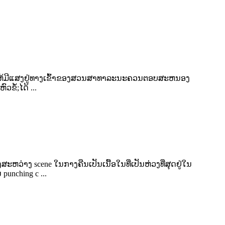
ນອອກແບບເຮັດໃຫ້ມີແສງຢູ່ທາງເຂົ້າຂອງສວນສາທາລະນະຄວນຕອບສະຫນອງ
ໍ້;ໄດ້ ...
ສະຫວ່າງ scene ໃນກາງຄືນເປັນເນື້ອໃນທີ່ເປັນຫ່ວງທີ່ສຸດຢູ່ໃນ
punching c ...