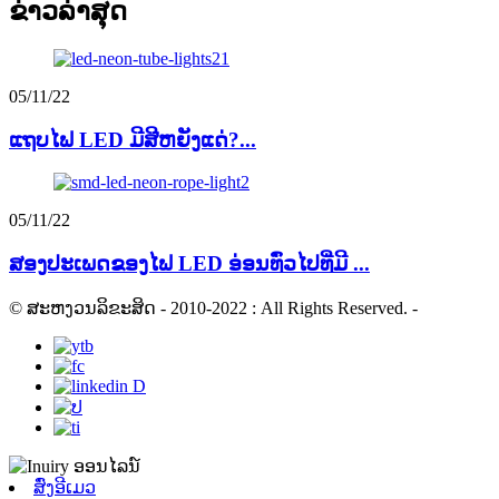
ຂ່າວ​ລ່າ​ສຸດ
05/11/22
ແຖບໄຟ LED ມີສີຫຍັງແດ່?...
05/11/22
ສອງປະເພດຂອງໄຟ LED ອ່ອນທົ່ວໄປທີ່ມີ ...
© ສະຫງວນລິຂະສິດ - 2010-2022 : All Rights Reserved.
-
ສົ່ງອີເມວ