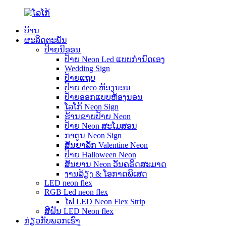
ບ້ານ
ຜະລິດຕະພັນ
ປ້າຍນີອອນ
ປ້າຍ Neon Led ແບບກຳນົດເອງ
Wedding Sign
ປ້າຍແຖບ
ປ້າຍ deco ຫ້ອງນອນ
ປ້າຍອອກແບບຫ້ອງນອນ
ໂລໂກ້ Neon Sign
ຮ້ານຂາຍປ້າຍ Neon
ປ້າຍ Neon ສະໂມສອນ
ກາຕູນ Neon Sign
ສັນຍາລັກ Valentine Neon
ປ້າຍ Halloween Neon
ສັນ​ຍານ Neon ວັນ​ຄຣິດ​ສະ​ມາດ​
ງານລ້ຽງ & ໂອກາດພິເສດ
LED neon flex
RGB Led neon flex
ໄຟ LED Neon Flex Strip
ສີຝັນ LED Neon flex
ກ່ຽວ​ກັບ​ພວກ​ເຮົາ