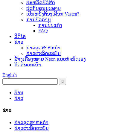
ປະ​ຫວັດ​ບໍ​ລິ​ສັດ
ປະ​ກັນ​ຄຸນ​ນະ​ພາບ
ເປັນຫຍັງຕ້ອງເລືອກ Vasten?
ການບໍລິການ
ການປັບແຕ່ງ
FAQ
ວິດີໂອ
ຂ່າວ
ຂ່າວອຸດສາຫະກໍາ
ຂ່າວຜະລິດຕະພັນ
ສ້າງເຄື່ອງໝາຍ Neon ແບບກຳນົດເອງ
ຕິດ​ຕໍ່​ພວກ​ເຮົາ
English
ບ້ານ
ຂ່າວ
ຂ່າວ
ຂ່າວອຸດສາຫະກໍາ
ຂ່າວຜະລິດຕະພັນ