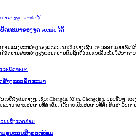
ພັດທະນາຂອງຈຸດ scenic ໄດ້
ແລະ​ຊີ້​ແຈ້ງ​ຫຼັກ​ການ​ແສງ​ສະ​ຫວ່າງ​ຂອງ​ແຕ່​ລະ​ເຂດ;ຕົວຢ່າງເຊັ່ນ, ກາ
ຄວາມສະຫວ່າງສູງແລະຄວາມຄົມຊັດທີ່ອ່ອນແອເພື່ອເນັ້ນໃສ່ອາຄານຫົວຂ
ດສ້າງແລະພັດທະນາ
ນເວທີສັງຄົມຕ່າງໆ, ເຊັ່ນ: Chengdu, Xi'an, Chongqing, ແລະອື່ນໆ, ແສງ
ງອາຄານສະຖານທີ່ສໍາຄັນ. ໄດ້​ກາຍ​ເປັນ​ສະ​ຖານ​ທີ່​ສັກ​ສິດ​ສໍາ​ລັບ​ການ 
​ຮູບ​ແບບ​ສິ່ງ​ແວດ​ລ້ອມ​