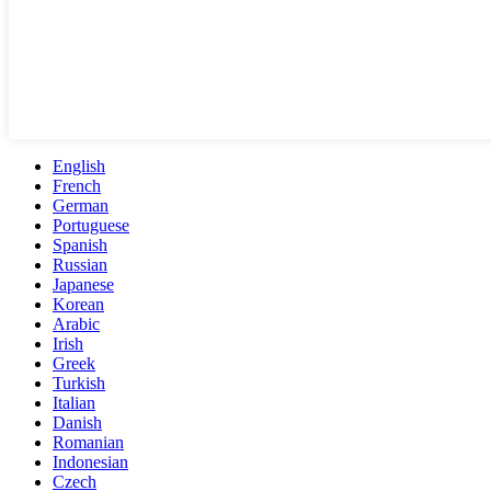
English
French
German
Portuguese
Spanish
Russian
Japanese
Korean
Arabic
Irish
Greek
Turkish
Italian
Danish
Romanian
Indonesian
Czech