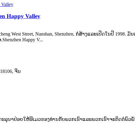
en Happy Valley
aocheng West Street, Nanshan, Shenzhen, ກໍ່ສ້າງແລະເປີດໃນປີ 199
Shenzhen Happy V...
18106, ຈີນ
ະ​ລຸ​ນາ​ປ່ອຍ​ໃຫ້​ອີ​ເມວ​ຂອງ​ທ່ານ​ກັບ​ພວກ​ເຮົາ​ແລະ​ພວກ​ເຮົາ​ຈະ​ຕິດ​ຕໍ່​ພົວ​ພ