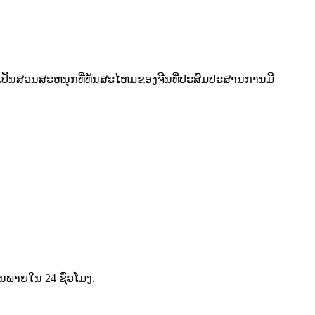
8. ມັນເປັນສວນສະຫນຸກທີ່ທັນສະໄຫມຂອງຈີນທີ່ປະສົມປະສານການມີ
ັນ​ພາຍ​ໃນ 24 ຊົ່ວ​ໂມງ​.