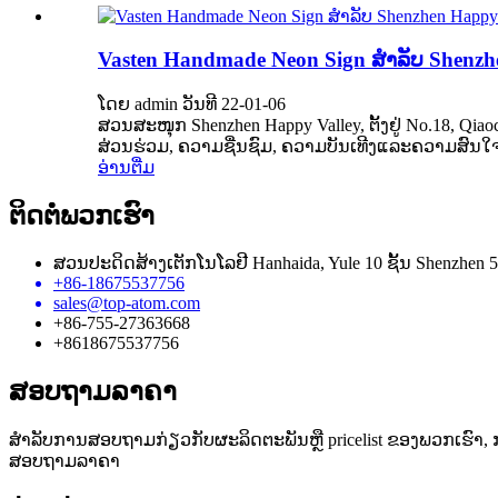
Vasten Handmade Neon Sign ສໍາລັບ Shenzh
ໂດຍ admin ວັນທີ 22-01-06
ສວນສະໜຸກ Shenzhen Happy Valley, ຕັ້ງຢູ່ No.18, Qi
ສ່ວນຮ່ວມ, ຄວາມຊື່ນຊົມ, ຄວາມບັນເທີງແລະຄວາມສົນໃຈ.
ອ່ານ​ຕື່ມ
ຕິດ​ຕໍ່​ພວກ​ເຮົາ
ສວນປະດິດສ້າງເຕັກໂນໂລຢີ Hanhaida, Yule 10 ຊັ້ນ Shenzhen 5
+86-18675537756
sales@top-atom.com
+86-755-27363668
+8618675537756
ສອບຖາມລາຄາ
ສໍາ​ລັບ​ການ​ສອບ​ຖາມ​ກ່ຽວ​ກັບ​ຜະ​ລິດ​ຕະ​ພັນ​ຫຼື pricelist ຂອງ​ພວກ​ເຮົາ​, ກ
ສອບຖາມລາຄາ