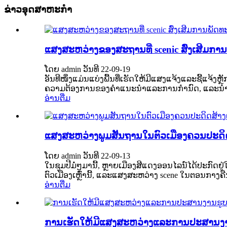
ຂ່າວອຸດສາຫະກໍາ
ແສງສະຫວ່າງຂອງສະຖານທີ່ scenic ສົ່ງເສີມການ
ໂດຍ admin ວັນທີ 22-09-19
ອັນ​ທີ​ໜຶ່ງ​ແມ່ນ​ແບ່ງ​ພື້ນ​ທີ່​ເຮັດ​ໃຫ້​ມີ​ແສງ​ແຈ້ງ​
ຄວາມຕ້ອງການຂອງຄໍາແນະນໍາແລະການກໍານົດ, ແລະນໍາໃຊ້
ອ່ານ​ຕື່ມ
ແສງສະຫວ່າງພູມສັນຖານໃນຕົວເມືອງຄວນປະດິ
ໂດຍ admin ວັນທີ 22-09-13
ໃນຊຸມປີມໍ່ໆມານີ້, ຫຼາຍເມືອງສີແດງອອນໄລນ໌ໄດ້ປະກົດຢູ່ໃ
ຕົວເມືອງເຫຼົ່ານີ້, ແລະແສງສະຫວ່າງ scene ໃນຕອນກາງຄືນຂອ
ອ່ານ​ຕື່ມ
ການ​ເຮັດ​ໃຫ້​ມີ​ແສງ​ສະ​ຫວ່າງ​ແລະ​ການ​ປະ​ສານ​ງານ