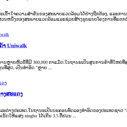
ເຂົ້າໃຈຄວາມສໍາຄັນຂອງສະພາບແວດລ້ອມໄດ້ຢ່າງຖືກຕ້ອງ, ແລະກາ
ນສ່ວນຫນຶ່ງຂອງສະພາບແວດລ້ອມແລະຊ່ວຍສ້າງຮູບແບບໂຄງການທີ່ແຕກຕ່
ນຄ້າ Uniwalk
ົວຂໍ້ທີ່ມີ 360,000 ຕາແມັດ.ໃນ​ຖາ​ນະ​ເປັນ​ສູນ​ການ​ຄ້າ​ທີ່​ໃຫຍ່​ທີ່​ສຸດ​ໃ
ທີ່​ສຸດ​, ເປັນ​ທໍາ​ອິດ "ຫຼາຍ ...
ວາງສະແດງ
າງປະເທດ.ໃນ​ຖາ​ນະ​ເປັນ​ນະ​ຄອນ​ທົດ​ລອງ​ທໍາ​ອິດ​ຂອງ​ປະ​ເທດ​ຊາດ "ສິບ​ພ
ເຮັດ​ໃຫ້​ແສງ ningbo ໄດ້​ເກີນ 3.5 ຕື້​ຢວນ ...