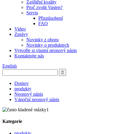
Zajištění kvality
Proč zvolit Vasten?
Servis
Přizpůsobení
FAQ
Video
Zprávy
Novinky z oboru
Novinky o produktech
Vytvořte si vlastní neonový nápis
Kontaktujte nás
English
Domov
produkty
Neonový nápis
Vánoční neonový nápis
Kategorie
produkty