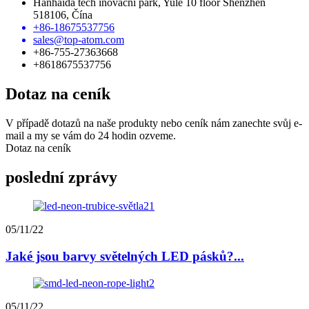
Hanhaida tech inovační park, Yule 10 floor Shenzhen
518106, Čína
+86-18675537756
sales@top-atom.com
+86-755-27363668
+8618675537756
Dotaz na ceník
V případě dotazů na naše produkty nebo ceník nám zanechte svůj e-
mail a my se vám do 24 hodin ozveme.
Dotaz na ceník
poslední zprávy
05/11/22
Jaké jsou barvy světelných LED pásků?...
05/11/22