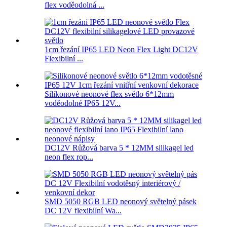
flex voděodolná ...
1cm řezání IP65 LED Neon Flex Light DC12V
Flexibilní ...
Silikonové neonové flex světlo 6*12mm
voděodolné IP65 12V...
DC12V Růžová barva 5 * 12MM silikagel led
neon flex rop...
SMD 5050 RGB LED neonový světelný pásek
DC 12V flexibilní Wa...