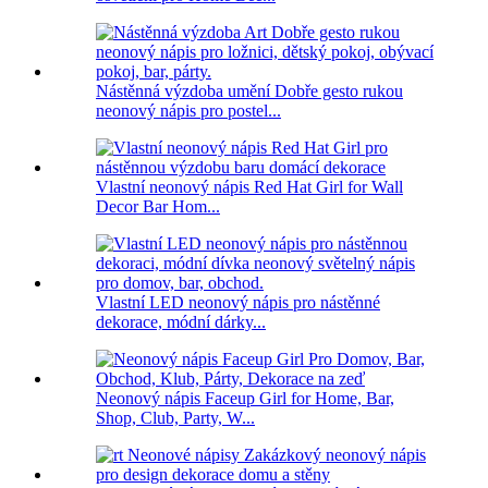
Nástěnná výzdoba umění Dobře gesto rukou
neonový nápis pro postel...
Vlastní neonový nápis Red Hat Girl for Wall
Decor Bar Hom...
Vlastní LED neonový nápis pro nástěnné
dekorace, módní dárky...
Neonový nápis Faceup Girl for Home, Bar,
Shop, Club, Party, W...