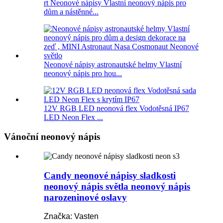
rt Neonové nápisy Vlastní neonový nápis pro
dům a nástěnné...
Neonové nápisy astronautské helmy Vlastní
neonový nápis pro hou...
12V RGB LED neonová flex Vodotěsná IP67
LED Neon Flex ...
Vánoční neonový nápis
Candy neonové nápisy sladkosti
neonový nápis světla neonový nápis
narozeninové oslavy
Značka: Vasten