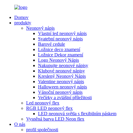
Domov
produkty
Neonový nápis
Vlastní led neonový nápis
Svatební neonový nápis
Barové cedule
Ložnice deco znamení
Ložnice Dekor znamení
Logo Neonový Nápis
Nakupujte neonové nápisy
Klubové neonové nápisy
Kreslený Neonový Nápis
Valentine neonový nápis
Halloween neonový nápis
Vánoční neonový nápis
Večírky a zvláštní příležitosti
Led neonový flex
RGB LED neonový flex
LED neonová světla s flexibilním páskem
Vysněná barva LED Neon flex
O nás
profil společnosti