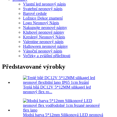
Vlastní led neonový nápis
Svatební neonový nápis
Barové cedule
Ložnice Dekor znamení
Logo Neonový Nápis
Nakupujte neonové nápisy
Klubové neonové nápisy
Kreslený Neonový Nápis
Valentine neonový nápis
Halloween neonové nápisy
Vánoční neonový nápis
Večírky a zvláštní příležitosti
Představované výrobky
Teplá bílá DC12V 5*12MM silikagel led
neonový flex ro...
Modrá barva 5*12mm Silikonová LED neonová