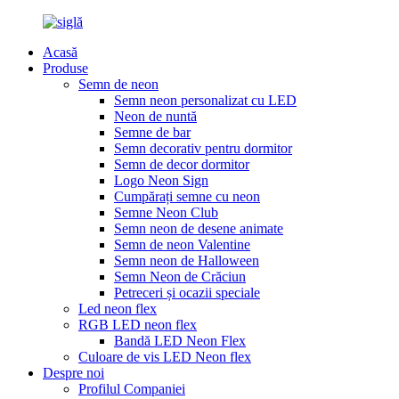
Acasă
Produse
Semn de neon
Semn neon personalizat cu LED
Neon de nuntă
Semne de bar
Semn decorativ pentru dormitor
Semn de decor dormitor
Logo Neon Sign
Cumpărați semne cu neon
Semne Neon Club
Semn neon de desene animate
Semn de neon Valentine
Semn neon de Halloween
Semn Neon de Crăciun
Petreceri și ocazii speciale
Led neon flex
RGB LED neon flex
Bandă LED Neon Flex
Culoare de vis LED Neon flex
Despre noi
Profilul Companiei