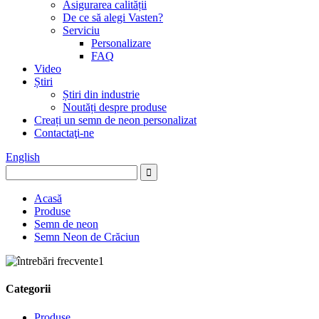
Asigurarea calității
De ce să alegi Vasten?
Serviciu
Personalizare
FAQ
Video
Știri
Știri din industrie
Noutăți despre produse
Creați un semn de neon personalizat
Contactaţi-ne
English
Acasă
Produse
Semn de neon
Semn Neon de Crăciun
Categorii
Produse