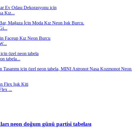
a Kız...
i...
W...
n tabela...
ex ...
ıkları neon doğum günü partisi tabelası