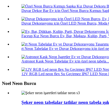
Duvar Dekor Bar Ev için Özel Neon Burcu Kırmızı Şapk
Duvar Dekorasyonu için Özel LED Neon Burcu, Moda G
Faceup Kız Neon Burcu Ev, Bar, Mağaza, Kulüp, Parti, 
rt Neon Tabelalar Ev ve Duvar Dekorasyonu için özel neo
Astronot Kask Neon Tabelalar Ev için özel neon tabela...
12V RGB Led neon flex Su Geçirmez IP67 LED Neon Fl
Noel Neon Burcu
Şeker neon tabelalar tatlılar neon tabela ış