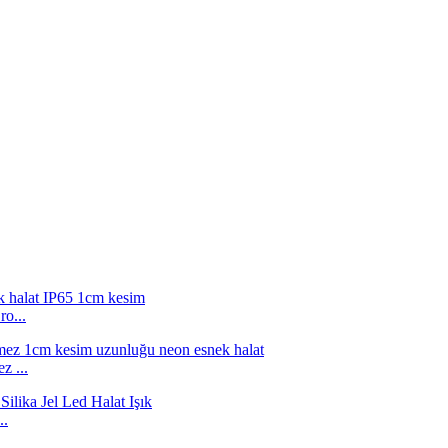
o...
z ...
..