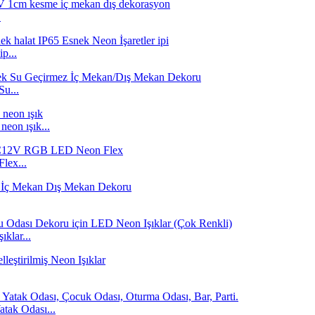
.
p...
u...
eon ışık...
lex...
klar...
tak Odası...