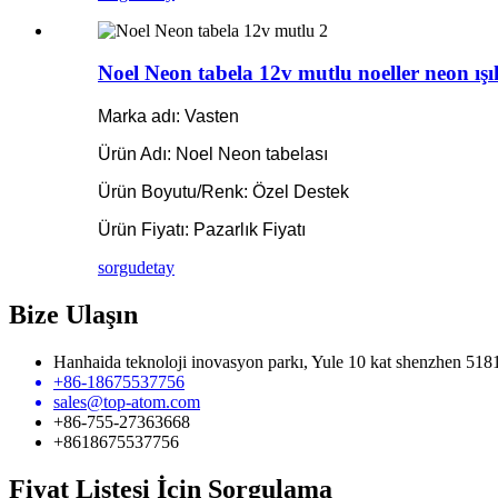
Noel Neon tabela 12v mutlu noeller neon ışık
Marka adı: Vasten
Ürün Adı: Noel Neon tabelası
Ürün Boyutu/Renk: Özel Destek
Ürün Fiyatı: Pazarlık Fiyatı
sorgu
detay
Bize Ulaşın
Hanhaida teknoloji inovasyon parkı, Yule 10 kat shenzhen 518
+86-18675537756
sales@top-atom.com
+86-755-27363668
+8618675537756
Fiyat Listesi İçin Sorgulama