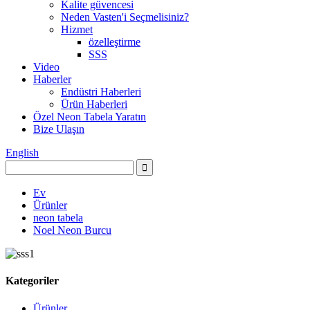
Kalite güvencesi
Neden Vasten'i Seçmelisiniz?
Hizmet
özelleştirme
SSS
Video
Haberler
Endüstri Haberleri
Ürün Haberleri
Özel Neon Tabela Yaratın
Bize Ulaşın
English
Ev
Ürünler
neon tabela
Noel Neon Burcu
Kategoriler
Ürünler