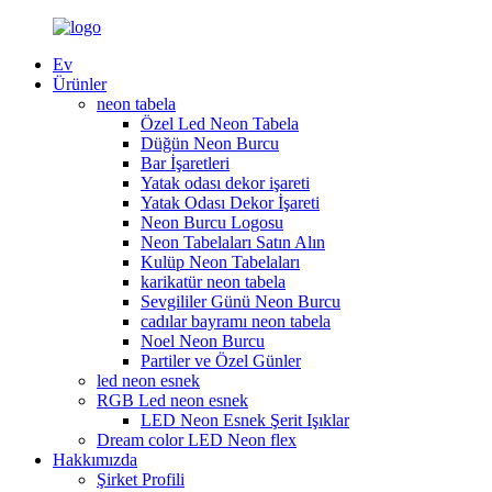
Ev
Ürünler
neon tabela
Özel Led Neon Tabela
Düğün Neon Burcu
Bar İşaretleri
Yatak odası dekor işareti
Yatak Odası Dekor İşareti
Neon Burcu Logosu
Neon Tabelaları Satın Alın
Kulüp Neon Tabelaları
karikatür neon tabela
Sevgililer Günü Neon Burcu
cadılar bayramı neon tabela
Noel Neon Burcu
Partiler ve Özel Günler
led neon esnek
RGB Led neon esnek
LED Neon Esnek Şerit Işıklar
Dream color LED Neon flex
Hakkımızda
Şirket Profili