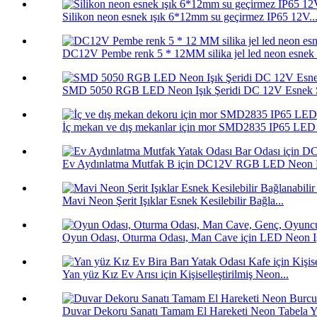
Silikon neon esnek ışık 6*12mm su geçirmez IP65 12V..
DC12V Pembe renk 5 * 12MM silika jel led neon esnek i
SMD 5050 RGB LED Neon Işık Şeridi DC 12V Esnek S
İç mekan ve dış mekanlar için mor SMD2835 IP65 LED n
Ev Aydınlatma Mutfak B için DC12V RGB LED Neon F
Mavi Neon Şerit Işıklar Esnek Kesilebilir Bağla...
Oyun Odası, Oturma Odası, Man Cave için LED Neon Işı
Yan yüz Kız Ev Arısı için Kişiselleştirilmiş Neon...
Duvar Dekoru Sanatı Tamam El Hareketi Neon Tabela Ya