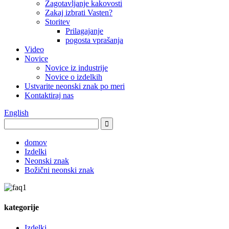
Zagotavljanje kakovosti
Zakaj izbrati Vasten?
Storitev
Prilagajanje
pogosta vprašanja
Video
Novice
Novice iz industrije
Novice o izdelkih
Ustvarite neonski znak po meri
Kontaktiraj nas
English
domov
Izdelki
Neonski znak
Božični neonski znak
kategorije
Izdelki