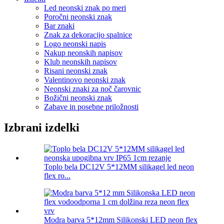
Led neonski znak po meri
Poročni neonski znak
Bar znaki
Znak za dekoracijo spalnice
Logo neonski napis
Nakup neonskih napisov
Klub neonskih napisov
Risani neonski znak
Valentinovo neonski znak
Neonski znaki za noč čarovnic
Božični neonski znak
Zabave in posebne priložnosti
Izbrani izdelki
Toplo bela DC12V 5*12MM silikagel led neon
flex ro...
Modra barva 5*12mm Silikonski LED neon flex