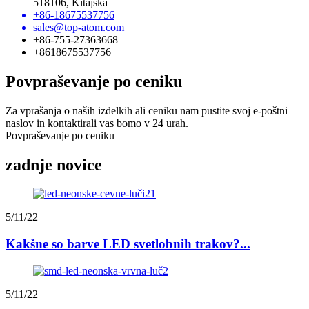
518106, Kitajska
+86-18675537756
sales@top-atom.com
+86-755-27363668
+8618675537756
Povpraševanje po ceniku
Za vprašanja o naših izdelkih ali ceniku nam pustite svoj e-poštni
naslov in kontaktirali vas bomo v 24 urah.
Povpraševanje po ceniku
zadnje novice
5/11/22
Kakšne so barve LED svetlobnih trakov?...
5/11/22