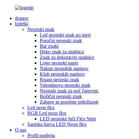
domov
Izdelki
Neonski znak
Led neonski znak po meri
Poročni neonski znak
Bar znaki
Deko znak za spalnico
Znak za dekoracijo spalnice
Logo neonski napis
Nakup neonskih napisov
Klub neonskih napisov
Risani neonski znak
Valentinovo neonski znak
Neonski znak za noč čarovnic
Božični neonski znak
Zabave in posebne priložnosti
Led neon flex
RGB Led neon flex
LED neonske luči Flex Strip
Sanjska barva LED Neon flex
O nas
Profil podjetja