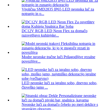
Vijolična SMD2835 IP65 LED neonska luč za
notranjo in o...
DC12V RGB LED Neon Flex za domačo
razsvetljavo kuhinjske...
Modre neonske tračne luči Prilagodljive rezalne
povezljive...
LED neonske luči za igralno sobo, dnevno sobo,
človeško jamo ...
Neonske luči za domačo čebelo po meri deklice s
stranskim obrazom...