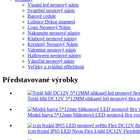
Vlastní led neonový nápis
Svatební neonový nápis
Barové cedule
Ložnice Dekor znamení
Logo Neonový Nápis
Nakupujte neonové nápisy
Klubové neonové nápisy
Kreslený Neonový Nápis
Valentine neonový nápis
Halloween neonové nápisy
Vánoční neonový nápis
Večírky a zvláštní příležitosti
Představované výrobky
Teplá bílá DC12V 5*12MM silikagel led neonový flex ro
Modrá barva 5*12mm Silikonová LED neonová flex vodě
1cm řezání IP65 LED Neon Flex Light DC12V Flexibilní