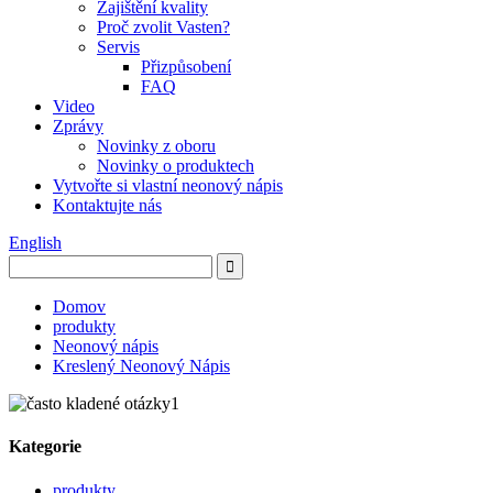
Zajištění kvality
Proč zvolit Vasten?
Servis
Přizpůsobení
FAQ
Video
Zprávy
Novinky z oboru
Novinky o produktech
Vytvořte si vlastní neonový nápis
Kontaktujte nás
English
Domov
produkty
Neonový nápis
Kreslený Neonový Nápis
Kategorie
produkty