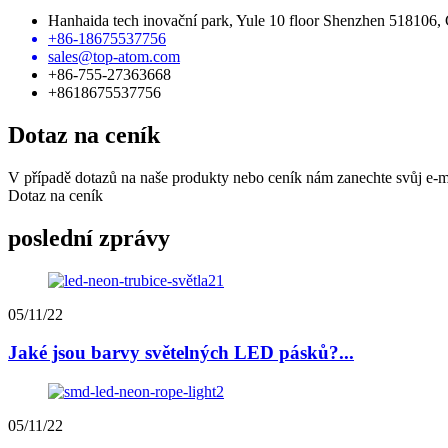
Hanhaida tech inovační park, Yule 10 floor Shenzhen 518106,
+86-18675537756
sales@top-atom.com
+86-755-27363668
+8618675537756
Dotaz na ceník
V případě dotazů na naše produkty nebo ceník nám zanechte svůj e-
Dotaz na ceník
poslední zprávy
05/11/22
Jaké jsou barvy světelných LED pásků?...
05/11/22