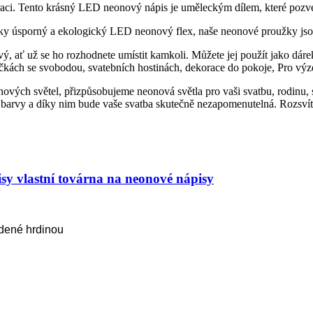
raci. Tento krásný LED neonový nápis je uměleckým dílem, které poz
ky úsporný a ekologický LED neonový flex, naše neonové proužky jsou
ý, ať už se ho rozhodnete umístit kamkoli. Můžete jej použít jako dár
čkách se svobodou, svatebních hostinách, dekorace do pokoje, Pro výz
nových světel, přizpůsobujeme neonová světla pro vaši svatbu, rodinu,
é barvy a díky nim bude vaše svatba skutečně nezapomenutelná. Rozsví
sy vlastní továrna na neonové nápisy
edené hrdinou