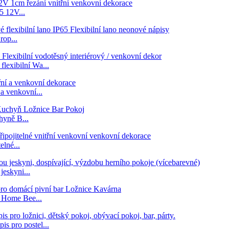
5 12V...
rop...
exibilní Wa...
a venkovní...
yně B...
elné...
eskyni...
o Home Bee...
s pro postel...