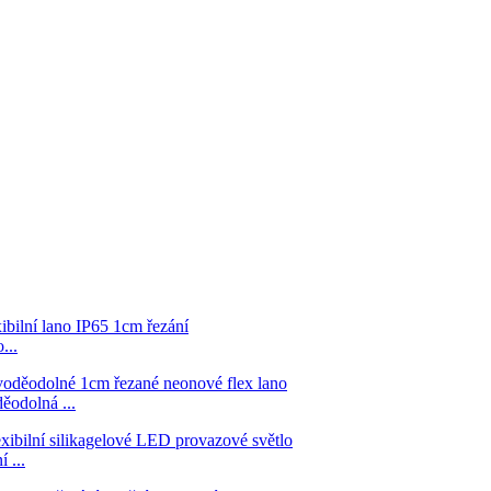
...
odolná ...
 ...