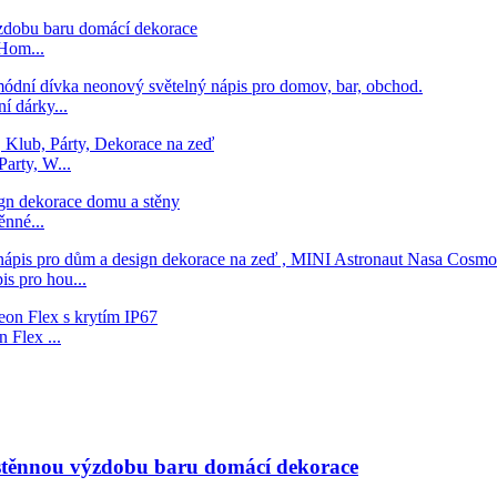
Hom...
í dárky...
arty, W...
ěnné...
s pro hou...
Flex ...
ástěnnou výzdobu baru domácí dekorace