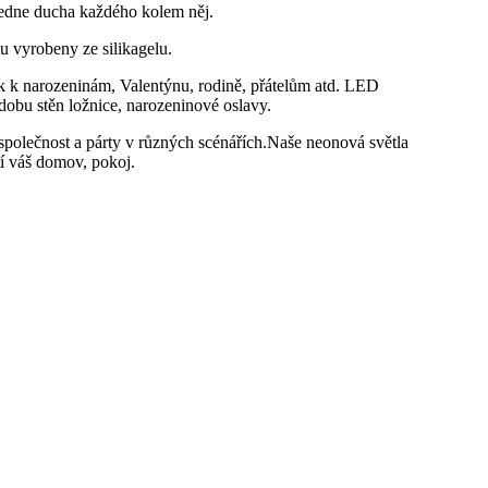
vedne ducha každého kolem něj.
 vyrobeny ze silikagelu.
ek k narozeninám, Valentýnu, rodině, přátelům atd. LED
dobu stěn ložnice, narozeninové oslavy.
 společnost a párty v různých scénářích.Naše neonová světla
tí váš domov, pokoj.