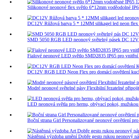
Silikonové neonové flex světlo 6*12mm voděodolné IP6
DC12V Růžová barva 5 * 12MM silikagel led neon flex 
SMD 5050 RGB LED neonový světelný pásek DC 12V fl
Fialové neonové LED světlo SMD2835 IP65 pro vnitřní 
DC12V RGB LED Neon Flex pro domácí osvětlení kuch
Modré neonové světelné pásy Flexibilní řezatelné připojit
LED neonová světla pro hernu, obývací pokoj, mužskou j
Boční strana Girl Personalizované neonové osvětlení pr
Nástěnná výzdoba umění Dobře gesto rukou neonový nápi