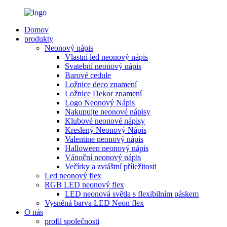
Domov
produkty
Neonový nápis
Vlastní led neonový nápis
Svatební neonový nápis
Barové cedule
Ložnice deco znamení
Ložnice Dekor znamení
Logo Neonový Nápis
Nakupujte neonové nápisy
Klubové neonové nápisy
Kreslený Neonový Nápis
Valentine neonový nápis
Halloween neonový nápis
Vánoční neonový nápis
Večírky a zvláštní příležitosti
Led neonový flex
RGB LED neonový flex
LED neonová světla s flexibilním páskem
Vysněná barva LED Neon flex
O nás
profil společnosti