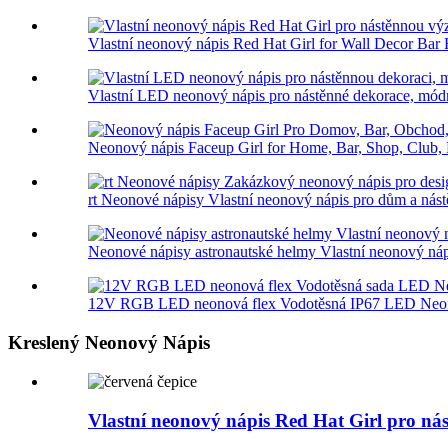
Vlastní neonový nápis Red Hat Girl for Wall Decor Bar 
Vlastní LED neonový nápis pro nástěnné dekorace, módn
Neonový nápis Faceup Girl for Home, Bar, Shop, Club, P
rt Neonové nápisy Vlastní neonový nápis pro dům a nást
Neonové nápisy astronautské helmy Vlastní neonový nápi
12V RGB LED neonová flex Vodotěsná IP67 LED Neon 
Kreslený Neonový Nápis
Vlastní neonový nápis Red Hat Girl pro n