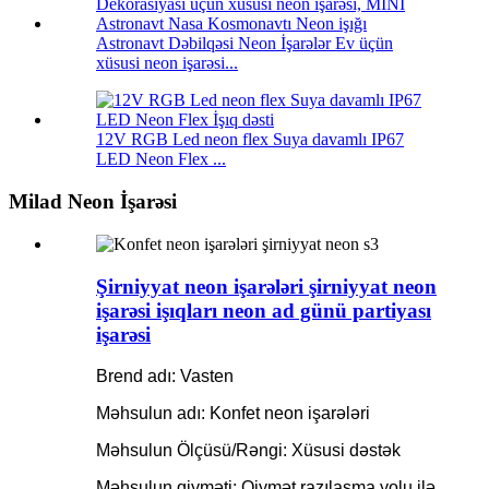
Astronavt Dəbilqəsi Neon İşarələr Ev üçün
xüsusi neon işarəsi...
12V RGB Led neon flex Suya davamlı IP67
LED Neon Flex ...
Milad Neon İşarəsi
Şirniyyat neon işarələri şirniyyat neon
işarəsi işıqları neon ad günü partiyası
işarəsi
Brend adı: Vasten
Məhsulun adı: Konfet neon işarələri
Məhsulun Ölçüsü/Rəngi: Xüsusi dəstək
Məhsulun qiyməti: Qiymət razılaşma yolu ilə