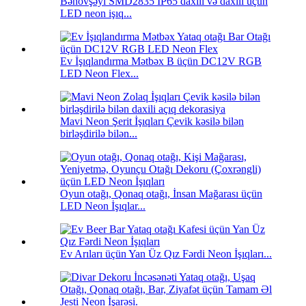
Bənövşəyi SMD2835 IP65 daxili və daxili üçün
LED neon işıq...
Ev İşıqlandırma Mətbəx B üçün DC12V RGB
LED Neon Flex...
Mavi Neon Şerit İşıqları Çevik kəsilə bilən
birləşdirilə bilən...
Oyun otağı, Qonaq otağı, İnsan Mağarası üçün
LED Neon İşıqlar...
Ev Arıları üçün Yan Üz Qız Fərdi Neon İşıqları...