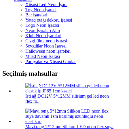
Xüsusi Led Neon İşarə
Toy Neon İşarəsi
Bar işarələri
Yataq otağı dekoru işarəsi
Logo Neon İşarəsi
Neon İşarələri Alın
Klub Neon İşarələri
Cizgi filmi neon işarəsi
Sevgililər Neon İşarəsi
Halloween neon işarələri
Milad Neon İşarəsi
Partiyalar və Xüsusi Günlər
Seçilmiş məhsullar
İsti ağ DC12V 5*12MM silisium gel led neon
flex ro...
Mavi rəng 5*12mm Silikon LED neon flex suya