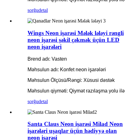
sorğu
detal
Wings Neon işarəsi Mələk lələyi rəngli
neon işarəsi şəkil çəkmək üçün LED
neon işarələri
Brend adı: Vasten
Məhsulun adı: Konfet neon işarələri
Məhsulun Ölçüsü/Rəngi: Xüsusi dəstək
Məhsulun qiyməti: Qiymət razılaşma yolu ilə
sorğu
detal
Santa Claus Neon işarəsi Milad Neon
işarələri uşaqlar üçün hədiyyə olan
neon işarəsi