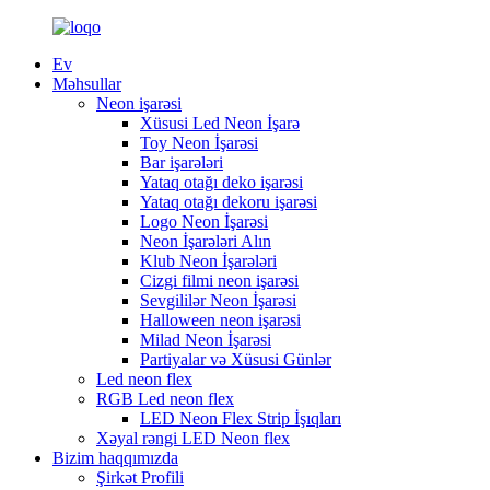
Ev
Məhsullar
Neon işarəsi
Xüsusi Led Neon İşarə
Toy Neon İşarəsi
Bar işarələri
Yataq otağı deko işarəsi
Yataq otağı dekoru işarəsi
Logo Neon İşarəsi
Neon İşarələri Alın
Klub Neon İşarələri
Cizgi filmi neon işarəsi
Sevgililər Neon İşarəsi
Halloween neon işarəsi
Milad Neon İşarəsi
Partiyalar və Xüsusi Günlər
Led neon flex
RGB Led neon flex
LED Neon Flex Strip İşıqları
Xəyal rəngi LED Neon flex
Bizim haqqımızda
Şirkət Profili