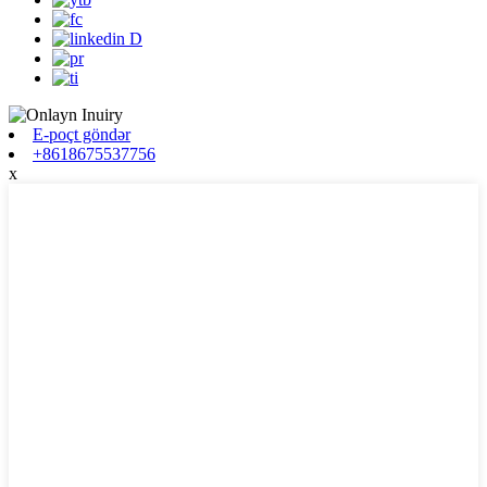
E-poçt göndər
+8618675537756
x