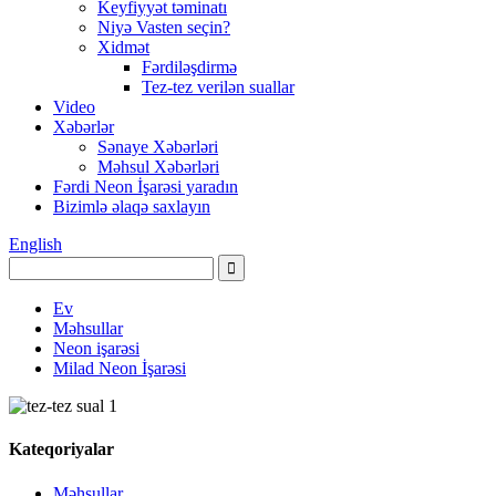
Keyfiyyət təminatı
Niyə Vasten seçin?
Xidmət
Fərdiləşdirmə
Tez-tez verilən suallar
Video
Xəbərlər
Sənaye Xəbərləri
Məhsul Xəbərləri
Fərdi Neon İşarəsi yaradın
Bizimlə əlaqə saxlayın
English
Ev
Məhsullar
Neon işarəsi
Milad Neon İşarəsi
Kateqoriyalar
Məhsullar