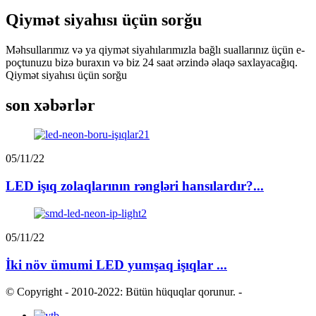
Qiymət siyahısı üçün sorğu
Məhsullarımız və ya qiymət siyahılarımızla bağlı suallarınız üçün e-
poçtunuzu bizə buraxın və biz 24 saat ərzində əlaqə saxlayacağıq.
Qiymət siyahısı üçün sorğu
son xəbərlər
05/11/22
LED işıq zolaqlarının rəngləri hansılardır?...
05/11/22
İki növ ümumi LED yumşaq işıqlar ...
© Copyright - 2010-2022: Bütün hüquqlar qorunur.
-