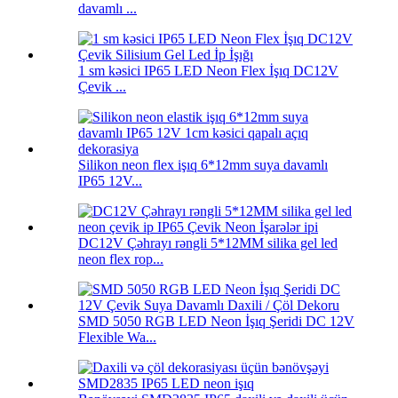
davamlı ...
1 sm kəsici IP65 LED Neon Flex İşıq DC12V
Çevik ...
Silikon neon flex işıq 6*12mm suya davamlı
IP65 12V...
DC12V Çəhrayı rəngli 5*12MM silika gel led
neon flex rop...
SMD 5050 RGB LED Neon İşıq Şeridi DC 12V
Flexible Wa...