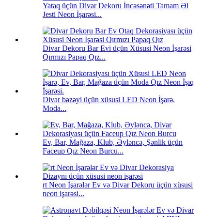
Yataq üçün Divar Dekoru İncəsənəti Tamam Əl
Jesti Neon İşarəsi...
Divar Dekoru Bar Evi üçün Xüsusi Neon İşarəsi
Qırmızı Papaq Qız...
Divar bəzəyi üçün xüsusi LED Neon İşarə,
Moda...
Ev, Bar, Mağaza, Klub, Əyləncə, Şənlik üçün
Faceup Qız Neon Burcu...
rt Neon İşarələr Ev və Divar Dekoru üçün xüsusi
neon işarəsi...