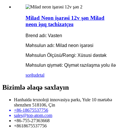
Milad Neon işarəsi 12v şən Milad
neon işıq təchizatçısı
Brend adı: Vasten
Məhsulun adı: Milad neon işarəsi
Məhsulun Ölçüsü/Rəngi: Xüsusi dəstək
Məhsulun qiyməti: Qiymət razılaşma yolu ilə
sorğu
detal
Bizimlə əlaqə saxlayın
Hanhaida texnoloji innovasiya parkı, Yule 10 mərtəbə
shenzhen 518106, Çin
+86-18675537756
sales@top-atom.com
+86-755-27363668
+8618675537756