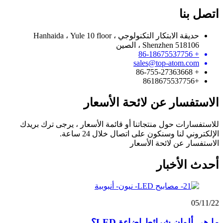
اتصل بنا
حديقة الابتكار التكنولوجي Hanhaida ، Yule 10 floor ،
Shenzhen 518106 ، الصين
+ 86-18675537756
sales@top-atom.com
+ 86-755-27363668
+8618675537756
الاستفسار عن لائحة الأسعار
للاستفسارات حول منتجاتنا أو قائمة الأسعار ، يرجى ترك بريدك
الإلكتروني لنا وسنكون على اتصال خلال 24 ساعة.
الاستفسار عن لائحة الأسعار
أحدث الأخبار
05/11/22
ما هي ألوان شرائط إضاءة LED؟...