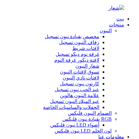
بيت
منتجات
النيون
مخصص بقيادة نيون تسجيل
زفاف النيون تسجيل
لافتات شريط
غرفة نوم ديكو تسجيل
لافتة ديكور غرفة النوم
شعار النيون
تسوق لافتات النيون
لافتات نادي النيون
كارتون نيون تسجيل
عيد الحب نيون تسجيل
علامة النيون هالوين
عيد الميلاد النيون تسجيل
الحفلات والمناسبات الخاصة
الصمام النيون فليكس
RGB بقيادة نيون فليكس
أضواء LED نيون فليكس
لون الحلم LED نيون فليكس
معلومات عنا