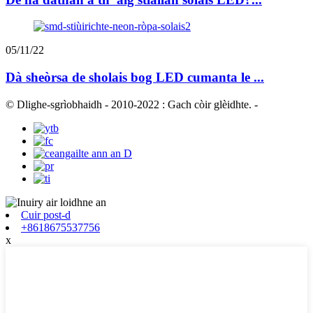
05/11/22
Dà sheòrsa de sholais bog LED cumanta le ...
© Dlighe-sgrìobhaidh - 2010-2022 : Gach còir glèidhte.
-
Cuir post-d
+8618675537756
x