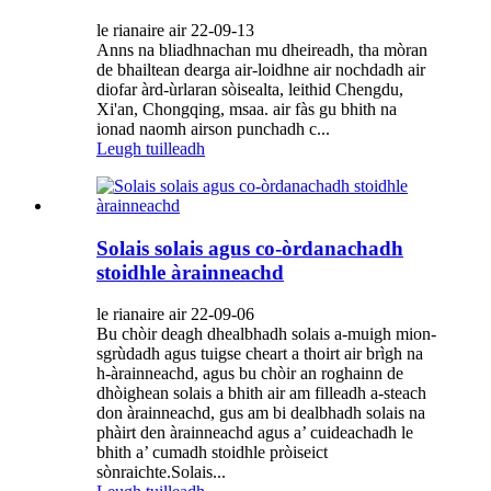
le rianaire air 22-09-13
Anns na bliadhnachan mu dheireadh, tha mòran
de bhailtean dearga air-loidhne air nochdadh air
diofar àrd-ùrlaran sòisealta, leithid Chengdu,
Xi'an, Chongqing, msaa. air fàs gu bhith na
ionad naomh airson punchadh c...
Leugh tuilleadh
Solais solais agus co-òrdanachadh
stoidhle àrainneachd
le rianaire air 22-09-06
Bu chòir deagh dhealbhadh solais a-muigh mion-
sgrùdadh agus tuigse cheart a thoirt air brìgh na
h-àrainneachd, agus bu chòir an roghainn de
dhòighean solais a bhith air am filleadh a-steach
don àrainneachd, gus am bi dealbhadh solais na
phàirt den àrainneachd agus a’ cuideachadh le
bhith a’ cumadh stoidhle pròiseict
sònraichte.Solais...