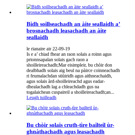
Bidh soillseachadh an àite seallaidh a’
brosnachadh leasachadh an àite
seallaidh
le rianaire air 22-09-19
Is e a’ chiad fhear an raon solais a roinn agus
prionnsapalan solais gach raon a
shoilleireachadh;Mar eisimpleir, bu chòir don
dealbhadh solais aig beul na pàirce coinneachadh
ri feumalachdan stiùiridh agus aithneachaidh,
agus solais àrd-shoilleireachd agus eadar-
dhealachadh lag a chleachdadh gus na
togalaichean cuspaireil a shoilleireachadh;an...
Leugh tuilleadh
Bu chòir solais cruth-tìre bailteil ùr-
ghnàthachadh agus leasachadh