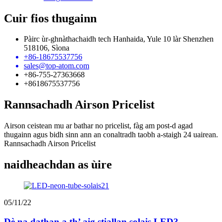
Cuir fios thugainn
Pàirc ùr-ghnàthachaidh tech Hanhaida, Yule 10 làr Shenzhen
518106, Sìona
+86-18675537756
sales@top-atom.com
+86-755-27363668
+8618675537756
Rannsachadh Airson Pricelist
Airson ceistean mu ar bathar no pricelist, fàg am post-d agad
thugainn agus bidh sinn ann an conaltradh taobh a-staigh 24 uairean.
Rannsachadh Airson Pricelist
naidheachdan as ùire
05/11/22
Dè na dathan a th’ aig stiallan solais LED?...