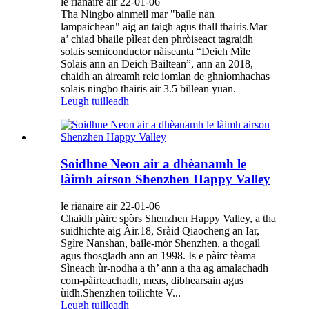
le rianaire air 22-01-06
Tha Ningbo ainmeil mar "baile nan
lampaichean" aig an taigh agus thall thairis.Mar
a’ chiad bhaile pìleat den phròiseact tagraidh
solais semiconductor nàiseanta “Deich Mìle
Solais ann an Deich Bailtean”, ann an 2018,
chaidh an àireamh reic iomlan de ghnìomhachas
solais ningbo thairis air 3.5 billean yuan.
Leugh tuilleadh
Soidhne Neon air a dhèanamh le
làimh airson Shenzhen Happy Valley
le rianaire air 22-01-06
Chaidh pàirc spòrs Shenzhen Happy Valley, a tha
suidhichte aig Àir.18, Sràid Qiaocheng an Iar,
Sgìre Nanshan, baile-mòr Shenzhen, a thogail
agus fhosgladh ann an 1998. Is e pàirc tèama
Sìneach ùr-nodha a th’ ann a tha ag amalachadh
com-pàirteachadh, meas, dibhearsain agus
ùidh.Shenzhen toilichte V...
Leugh tuilleadh