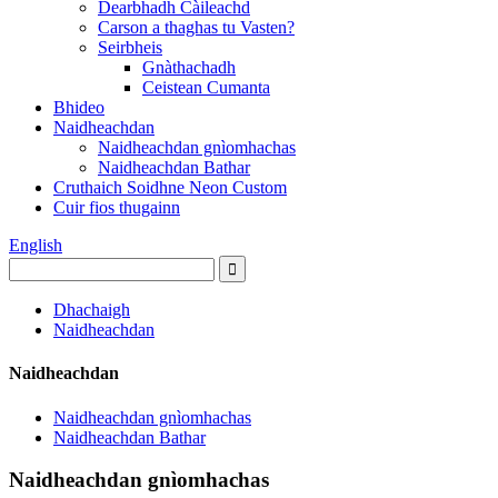
Dearbhadh Càileachd
Carson a thaghas tu Vasten?
Seirbheis
Gnàthachadh
Ceistean Cumanta
Bhideo
Naidheachdan
Naidheachdan gnìomhachas
Naidheachdan Bathar
Cruthaich Soidhne Neon Custom
Cuir fios thugainn
English
Dhachaigh
Naidheachdan
Naidheachdan
Naidheachdan gnìomhachas
Naidheachdan Bathar
Naidheachdan gnìomhachas