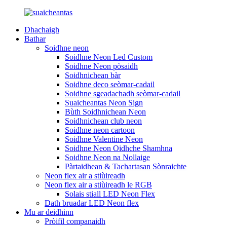
Dhachaigh
Bathar
Soidhne neon
Soidhne Neon Led Custom
Soidhne Neon pòsaidh
Soidhnichean bàr
Soidhne deco seòmar-cadail
Soidhne sgeadachadh seòmar-cadail
Suaicheantas Neon Sign
Bùth Soidhnichean Neon
Soidhnichean club neon
Soidhne neon cartoon
Soidhne Valentine Neon
Soidhne Neon Oidhche Shamhna
Soidhne Neon na Nollaige
Pàrtaidhean & Tachartasan Sònraichte
Neon flex air a stiùireadh
Neon flex air a stiùireadh le RGB
Solais stiall LED Neon Flex
Dath bruadar LED Neon flex
Mu ar deidhinn
Pròifil companaidh