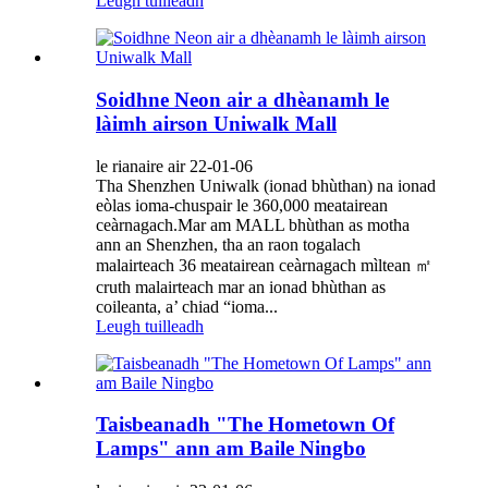
Leugh tuilleadh
Soidhne Neon air a dhèanamh le
làimh airson Uniwalk Mall
le rianaire air 22-01-06
Tha Shenzhen Uniwalk (ionad bhùthan) na ionad
eòlas ioma-chuspair le 360,000 meatairean
ceàrnagach.Mar am MALL bhùthan as motha
ann an Shenzhen, tha an raon togalach
malairteach 36 meatairean ceàrnagach mìltean ㎡
cruth malairteach mar an ionad bhùthan as
coileanta, a’ chiad “ioma...
Leugh tuilleadh
Taisbeanadh "The Hometown Of
Lamps" ann am Baile Ningbo