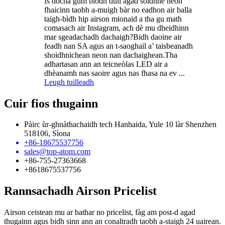
Is dòcha gum biodh dùil agad soidhne neon
fhaicinn taobh a-muigh bàr no eadhon air balla
taigh-bìdh hip airson mionaid a tha gu math
comasach air Instagram, ach dè mu dheidhinn
mar sgeadachadh dachaigh?Bidh daoine air
feadh nan SA agus an t-saoghail a’ taisbeanadh
shoidhnichean neon nan dachaighean.Tha
adhartasan ann an teicneòlas LED air a
dhèanamh nas saoire agus nas fhasa na ev ...
Leugh tuilleadh
Cuir fios thugainn
Pàirc ùr-ghnàthachaidh tech Hanhaida, Yule 10 làr Shenzhen
518106, Sìona
+86-18675537756
sales@top-atom.com
+86-755-27363668
+8618675537756
Rannsachadh Airson Pricelist
Airson ceistean mu ar bathar no pricelist, fàg am post-d agad
thugainn agus bidh sinn ann an conaltradh taobh a-staigh 24 uairean.