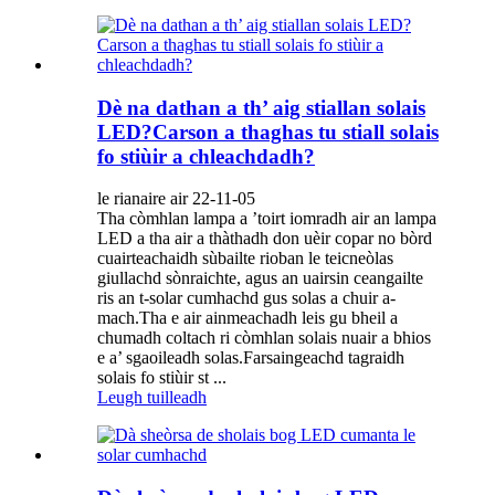
Dè na dathan a th’ aig stiallan solais
LED?Carson a thaghas tu stiall solais
fo stiùir a chleachdadh?
le rianaire air 22-11-05
Tha còmhlan lampa a ’toirt iomradh air an lampa
LED a tha air a thàthadh don uèir copar no bòrd
cuairteachaidh sùbailte rioban le teicneòlas
giullachd sònraichte, agus an uairsin ceangailte
ris an t-solar cumhachd gus solas a chuir a-
mach.Tha e air ainmeachadh leis gu bheil a
chumadh coltach ri còmhlan solais nuair a bhios
e a’ sgaoileadh solas.Farsaingeachd tagraidh
solais fo stiùir st ...
Leugh tuilleadh