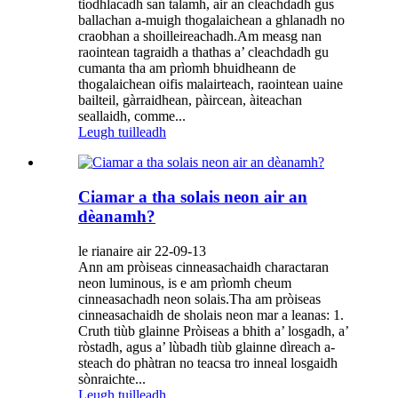
tiodhlacadh san talamh, air an cleachdadh gus
ballachan a-muigh thogalaichean a ghlanadh no
craobhan a shoilleireachadh.Am measg nan
raointean tagraidh a thathas a’ cleachdadh gu
cumanta tha am prìomh bhuidheann de
thogalaichean oifis malairteach, raointean uaine
bailteil, gàrraidhean, pàircean, àiteachan
seallaidh, comme...
Leugh tuilleadh
Ciamar a tha solais neon air an
dèanamh?
le rianaire air 22-09-13
Ann am pròiseas cinneasachaidh charactaran
neon luminous, is e am prìomh cheum
cinneasachadh neon solais.Tha am pròiseas
cinneasachaidh de sholais neon mar a leanas: 1.
Cruth tiùb glainne Pròiseas a bhith a’ losgadh, a’
ròstadh, agus a’ lùbadh tiùb glainne dìreach a-
steach do phàtran no teacsa tro inneal losgaidh
sònraichte...
Leugh tuilleadh