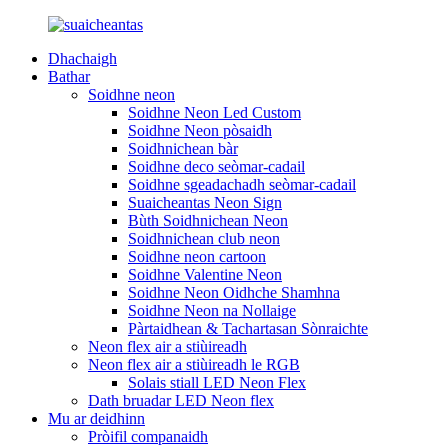
Dhachaigh
Bathar
Soidhne neon
Soidhne Neon Led Custom
Soidhne Neon pòsaidh
Soidhnichean bàr
Soidhne deco seòmar-cadail
Soidhne sgeadachadh seòmar-cadail
Suaicheantas Neon Sign
Bùth Soidhnichean Neon
Soidhnichean club neon
Soidhne neon cartoon
Soidhne Valentine Neon
Soidhne Neon Oidhche Shamhna
Soidhne Neon na Nollaige
Pàrtaidhean & Tachartasan Sònraichte
Neon flex air a stiùireadh
Neon flex air a stiùireadh le RGB
Solais stiall LED Neon Flex
Dath bruadar LED Neon flex
Mu ar deidhinn
Pròifil companaidh