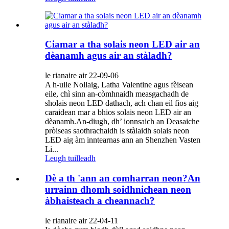
Ciamar a tha solais neon LED air an
dèanamh agus air an stàladh?
le rianaire air 22-09-06
A h-uile Nollaig, Latha Valentine agus fèisean
eile, chì sinn an-còmhnaidh measgachadh de
sholais neon LED dathach, ach chan eil fios aig
caraidean mar a bhios solais neon LED air an
dèanamh.An-diugh, dh’ ionnsaich an Deasaiche
pròiseas saothrachaidh is stàlaidh solais neon
LED aig àm inntearnas ann an Shenzhen Vasten
Li...
Leugh tuilleadh
Dè a th 'ann an comharran neon?An
urrainn dhomh soidhnichean neon
àbhaisteach a cheannach?
le rianaire air 22-04-11