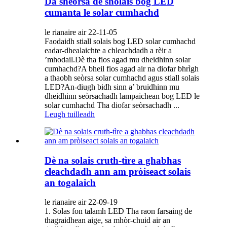
Dà sheòrsa de sholais bog LED
cumanta le solar cumhachd
le rianaire air 22-11-05
Faodaidh stiall solais bog LED solar cumhachd
eadar-dhealaichte a chleachdadh a rèir a
’mhodail.Dè tha fios agad mu dheidhinn solar
cumhachd?A bheil fios agad air na diofar bhrìgh
a thaobh seòrsa solar cumhachd agus stiall solais
LED?An-diugh bidh sinn a’ bruidhinn mu
dheidhinn seòrsachadh lampaichean bog LED le
solar cumhachd Tha diofar seòrsachadh ...
Leugh tuilleadh
Dè na solais cruth-tìre a ghabhas
cleachdadh ann am pròiseact solais
an togalaich
le rianaire air 22-09-19
1. Solas fon talamh LED Tha raon farsaing de
thagraidhean aige, sa mhòr-chuid air an