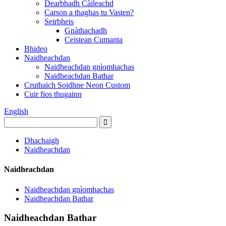
Dearbhadh Càileachd
Carson a thaghas tu Vasten?
Seirbheis
Gnàthachadh
Ceistean Cumanta
Bhideo
Naidheachdan
Naidheachdan gnìomhachas
Naidheachdan Bathar
Cruthaich Soidhne Neon Custom
Cuir fios thugainn
English
Dhachaigh
Naidheachdan
Naidheachdan
Naidheachdan gnìomhachas
Naidheachdan Bathar
Naidheachdan Bathar