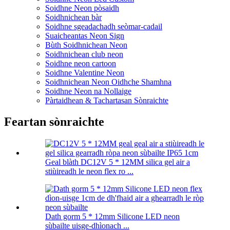
Soidhne Neon pòsaidh
Soidhnichean bàr
Soidhne sgeadachadh seòmar-cadail
Suaicheantas Neon Sign
Bùth Soidhnichean Neon
Soidhnichean club neon
Soidhne neon cartoon
Soidhne Valentine Neon
Soidhnichean Neon Oidhche Shamhna
Soidhne Neon na Nollaige
Pàrtaidhean & Tachartasan Sònraichte
Feartan sònraichte
Geal blàth DC12V 5 * 12MM silica gel air a
stiùireadh le neon flex ro ...
Dath gorm 5 * 12mm Silicone LED neon
sùbailte uisge-dhìonach ...