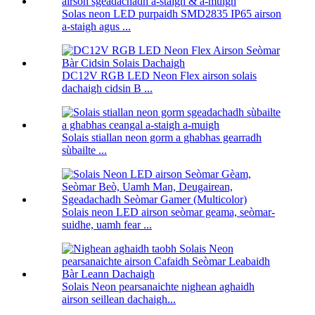
Solas neon LED purpaidh SMD2835 IP65 airson
a-staigh agus ...
DC12V RGB LED Neon Flex airson solais
dachaigh cidsin B ...
Solais stiallan neon gorm a ghabhas gearradh
sùbailte ...
Solais neon LED airson seòmar geama, seòmar-
suidhe, uamh fear ...
Solais Neon pearsanaichte nighean aghaidh
airson seillean dachaigh...