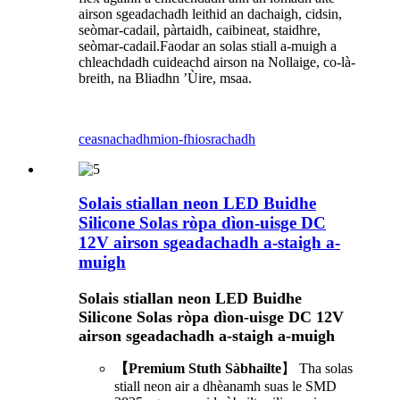
airson sgeadachadh leithid an dachaigh, cidsin,
seòmar-cadail, pàrtaidh, caibineat, staidhre,
seòmar-cadail.Faodar an solas stiall a-muigh a
chleachdadh cuideachd airson na Nollaige, co-là-
breith, na Bliadhn ’Ùire, msaa.
ceasnachadh
mion-fhiosrachadh
Solais stiallan neon LED Buidhe
Silicone Solas ròpa dìon-uisge DC
12V airson sgeadachadh a-staigh a-
muigh
Solais stiallan neon LED Buidhe
Silicone Solas ròpa dìon-uisge DC 12V
airson sgeadachadh a-staigh a-muigh
【Premium Stuth Sàbhailte
】 Tha solas
stiall neon air a dhèanamh suas le SMD