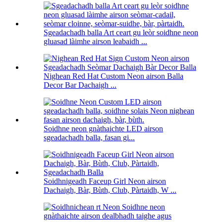
Sgeadachadh balla Art ceart gu leòr soidhne neon
gluasad làimhe airson leabaidh ...
Nighean Red Hat Custom Neon airson Balla
Decor Bar Dachaigh ...
Soidhne neon gnàthaichte LED airson
sgeadachadh balla, fasan gi...
Soidhnigeadh Faceup Girl Neon airson
Dachaigh, Bàr, Bùth, Club, Pàrtaidh, W ...