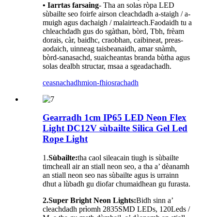
• Iarrtas farsaing
- Tha an solas ròpa LED
sùbailte seo foirfe airson cleachdadh a-staigh / a-
muigh agus dachaigh / malairteach.Faodaidh tu a
chleachdadh gus do sgàthan, bòrd, Tbh, frèam
dorais, càr, baidhc, craobhan, caibineat, preas-
aodaich, uinneag taisbeanaidh, amar snàmh,
bòrd-sanasachd, suaicheantas branda bùtha agus
solas dealbh structar, msaa a sgeadachadh.
ceasnachadh
mion-fhiosrachadh
Gearradh 1cm IP65 LED Neon Flex
Light DC12V sùbailte Silica Gel Led
Rope Light
1.
Sùbailte:
tha caol sileacain tiugh is sùbailte
timcheall air an stiall neon seo, a tha a’ dèanamh
an stiall neon seo nas sùbailte agus is urrainn
dhut a lùbadh gu diofar chumaidhean gu furasta.
2.Super Bright Neon Lights:
Bidh sinn a’
cleachdadh prìomh 2835SMD LEDs, 120Leds /