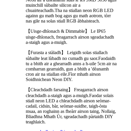
muinchill sùbailte silicon air a
chuairteachadh.Tha na stiallan neon RGB LED
againn gu math bog agus gu math aotrom, tòrr
nas gile na solas stiall RGB àbhaisteach.
【Uisge-dhìonach & Dimmable】 Le IP65
uisge-dhìonach, freagarrach airson sgeadachadh
a-staigh agus a-muigh.
【Furasta a stàladh】 Leigidh solas stiallach
sùbailte leat lùbadh no cumadh gu saor.Faodaidh
tu a bhith air a ghearradh anns a h-uile 5cm air na
comharran gearraidh, gun a bhith a 'dèanamh
cron air na stiallan eile.Fìor mhath airson
Soidhnichean Neon DIY.
【Cleachdadh farsaing】 Freagarrach airson
cleachdadh a-staigh agus a-muigh.Faodar solais
stiall neon LED a chleachdadh airson seòmar-
cadail, cidsin, bàr, seòmar-suidhe, taigh-òsta
msaa, an roghainn as fheàrr airson taing, Nollaig,
Bliadhna Mhath Ùr, sgeadachadh pàrtaidh DIY
teaghlaich.