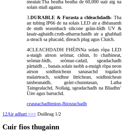
meatair.Tha beatha beatha de 60,000 uair aig na
solais stiall againn.
3.
DURABLE & Furasta a chleachdadh
- Tha
an tubing IP66 de na solais LED air a dhèanamh
de stuth seasmhach silicone gràin-bìdh UV &
lasair-aghaidh.cruth-atharrachaidh air a ghabhail
a-steach sa phacaid, dìreach plug agus Cluich.
4
CLEACHDADH FHÈIN
Na solais ròpa LED
a-staigh airson seòmar, cidsin, fo chaibineat,
seòmar-bìdh, seòmar-cadail, sgeadachadh
pàrtaidh , , banais.solais taobh a-muigh ròpa neon
airson soidhnichean sanasachd togalach
malairteach, soidhne litrichean, soidhnichean
taisbeanaidh, geàrr-chunntasan, Latha
Taingealachd, Nollaig, sgeadachadh na Bliadhn’
Ùire agus barrachd.
ceasnachadh
mion-fhiosrachadh
1
2
Air adhart >
>>
Duilleag 1/2
Cuir fios thugainn