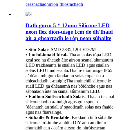
ceasnachadh
mion-fhiosrachadh
Dath gorm 5 * 12mm Silicone LED
neon flex dìon-uisge 1cm de dh'fhaid
air a ghearradh le ròp neon sùbailte
• Stòr Solais
-
SMD 2835,120LEDs/M
• Luchd-ionaid Ideal
- Tha an solas ròpa LED
geal seo na dheagh àite airson seanal alùmanum
LED traidiseanta le stiallan LED agus stiallan
solais LED traidiseanta.Tha ìre dìon-uisge IP65
a’ dèanamh gum faodar an solas ròpa seo a
chleachdadh a-muigh;Tha muinchill silicone le
stiall LED ga dhèanamh nas bòidhche agus nas
sàbhaladh àite na sianal alùmanum LED.
• Eadhon Soillseachadh Solais
- Tha an t-sianal
silicone taobh a-muigh agus gun spot, a
’dèanamh an stiall a’ sgaoileadh solas nas fhaide
agus nas fharsainge.
• Sùbailte & Bendable
- Faodaidh tiùb sùbailte
silicone àrd-inbhe a bhith DIY ann an diofar
chumaidhean / ceàrn airson do phròiseactan.