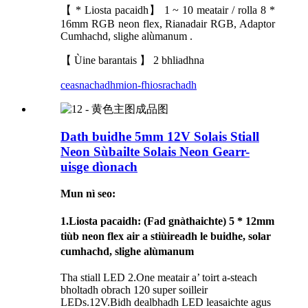
【 * Liosta pacaidh】 1 ~ 10 meatair / rolla 8 *
16mm RGB neon flex, Rianadair RGB, Adaptor
Cumhachd, slighe alùmanum .
【 Ùine barantais 】 2 bhliadhna
ceasnachadh
mion-fhiosrachadh
Dath buidhe 5mm 12V Solais Stiall
Neon Sùbailte Solais Neon Gearr-
uisge dìonach
Mun nì seo:
1.
Liosta pacaidh
: (Fad gnàthaichte) 5 * 12mm
tiùb neon flex air a stiùireadh le buidhe, solar
cumhachd, slighe alùmanum
Tha stiall LED 2.One meatair a’ toirt a-steach
bholtadh obrach 120 super soilleir
LEDs.12V.Bidh dealbhadh LED leasaichte agus