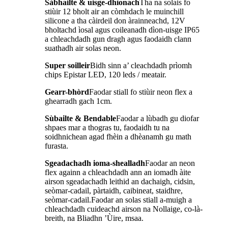
Sàbhailte & uisge-dhìonach
Tha na solais fo
stiùir 12 bholt air an còmhdach le muinchill
silicone a tha càirdeil don àrainneachd, 12V
bholtachd ìosal agus coileanadh dìon-uisge IP65
a chleachdadh gun dragh agus faodaidh clann
suathadh air solas neon.
Super soilleir
Bidh sinn a’ cleachdadh prìomh
chips Epistar LED, 120 leds / meatair.
Gearr-bhòrd
Faodar stiall fo stiùir neon flex a
ghearradh gach 1cm.
Sùbailte & Bendable
Faodar a lùbadh gu diofar
shpaes mar a thogras tu, faodaidh tu na
soidhnichean agad fhèin a dhèanamh gu math
furasta.
Sgeadachadh ioma-shealladh
Faodar an neon
flex againn a chleachdadh ann an iomadh àite
airson sgeadachadh leithid an dachaigh, cidsin,
seòmar-cadail, pàrtaidh, caibineat, staidhre,
seòmar-cadail.Faodar an solas stiall a-muigh a
chleachdadh cuideachd airson na Nollaige, co-là-
breith, na Bliadhn ’Ùire, msaa.