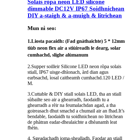
Solais ròpa neon LED silicone
dimmable DC12V IP67 Soidhnichean
DIY a-staigh & a-muigh & litrichean
Mun nì seo:
1.
Liosta pacaidh
: (Fad gnàthaichte) 5 * 12mm
tiùb neon flex air a stiùireadh le dearg, solar
cumhachd, slighe alùmanum
2.Supper soilleir Silicone LED neon ròpa solais
stiall, IP67 uisge-dhìonach, àrd dian agus
earbsachd, ìosal caitheamh cumhachd.120 LED /
M.
3.Cuttable & DIY stiall solais LED, tha an stiall
sùbailte seo air a ghearradh, faodaidh tu a
ghearradh a rèir na feumalachdan agad, a tha
goireasach dhut smachd a chumail air an fhad.It’s
bendable, faodaidh tu soidhnichean no litrichean
de phàtran eadar-dhealaichte a dhèanamh leat
fhèin.
4, Sgeadachadh ioma-shealladh, Faodar an stiall