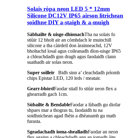
Solais ròpa neon LED 5 * 12mm
Silicone DC12V IP65 airson litrichean
soidhne DIY a-staigh & a-muigh
Sàbhailte & uisge-dhìonach
Tha na solais fo
stiùir 12 bholt air an còmhdach le muinchill
silicone a tha càirdeil don àrainneachd, 12V
bholtachd ìosal agus coileanadh dìon-uisge IP65
a chleachdadh gun dragh agus faodaidh clann
suathadh air solas neon.
Super soilleir
Bidh sinn a’ cleachdadh prìomh
chips Epistar LED, 120 leds / meatair.
Gearr-bhòrd
Faodar stiall fo stiùir neon flex a
ghearradh gach 1cm.
Sùbailte & Bendable
Faodar a lùbadh gu diofar
shpaes mar a thogras tu, faodaidh tu na
soidhnichean agad fhèin a dhèanamh gu math
furasta.
Sgeadachadh ioma-shealladh
Faodar an neon
flex againn a chleachdadh ann an iomadh àite