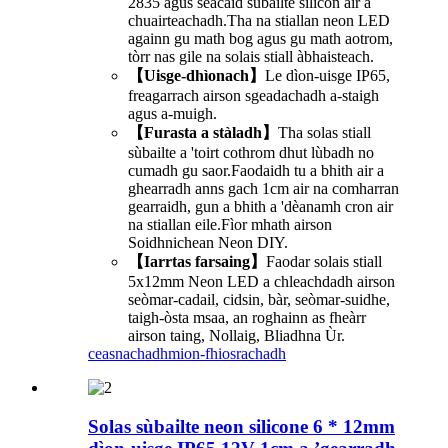
2835 agus seacaid sùbailte silicon air a
chuairteachadh.Tha na stiallan neon LED
againn gu math bog agus gu math aotrom,
tòrr nas gile na solais stiall àbhaisteach.
【Uisge-dhìonach】
Le dìon-uisge IP65,
freagarrach airson sgeadachadh a-staigh
agus a-muigh.
【Furasta a stàladh】
Tha solas stiall
sùbailte a 'toirt cothrom dhut lùbadh no
cumadh gu saor.Faodaidh tu a bhith air a
ghearradh anns gach 1cm air na comharran
gearraidh, gun a bhith a 'dèanamh cron air
na stiallan eile.Fìor mhath airson
Soidhnichean Neon DIY.
【Iarrtas farsaing】
Faodar solais stiall
5x12mm Neon LED a chleachdadh airson
seòmar-cadail, cidsin, bàr, seòmar-suidhe,
taigh-òsta msaa, an roghainn as fheàrr
airson taing, Nollaig, Bliadhna Ùr.
ceasnachadh
mion-fhiosrachadh
Solas sùbailte neon silicone 6 * 12mm