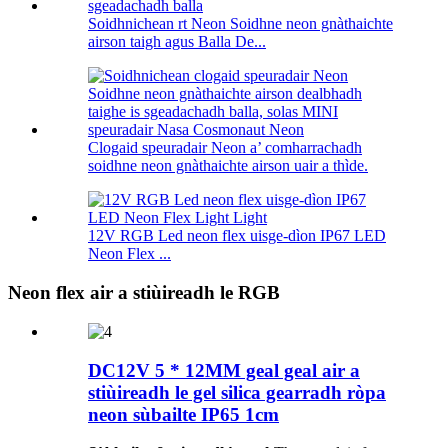
Soidhnichean rt Neon Soidhne neon gnàthaichte
airson taigh agus Balla De...
Clogaid speuradair Neon a’ comharrachadh
soidhne neon gnàthaichte airson uair a thìde.
12V RGB Led neon flex uisge-dìon IP67 LED
Neon Flex ...
Neon flex air a stiùireadh le RGB
DC12V 5 * 12MM geal geal air a
stiùireadh le gel silica gearradh ròpa
neon sùbailte IP65 1cm