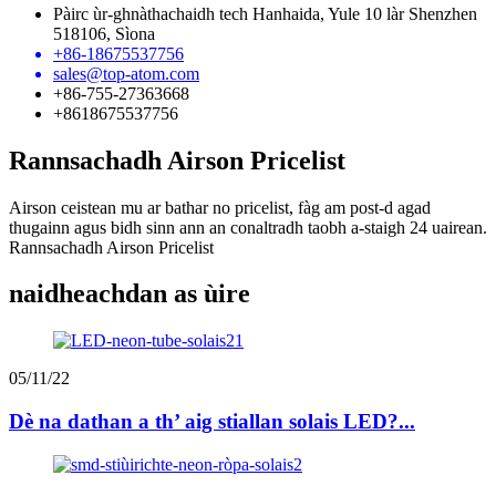
Pàirc ùr-ghnàthachaidh tech Hanhaida, Yule 10 làr Shenzhen
518106, Sìona
+86-18675537756
sales@top-atom.com
+86-755-27363668
+8618675537756
Rannsachadh Airson Pricelist
Airson ceistean mu ar bathar no pricelist, fàg am post-d agad
thugainn agus bidh sinn ann an conaltradh taobh a-staigh 24 uairean.
Rannsachadh Airson Pricelist
naidheachdan as ùire
05/11/22
Dè na dathan a th’ aig stiallan solais LED?...