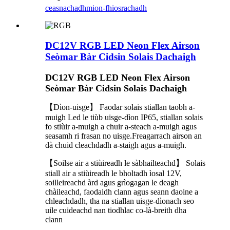
ceasnachadh
mion-fhiosrachadh
DC12V RGB LED Neon Flex Airson
Seòmar Bàr Cidsin Solais Dachaigh
DC12V RGB LED Neon Flex Airson
Seòmar Bàr Cidsin Solais Dachaigh
【Dìon-uisge】 Faodar solais stiallan taobh a-
muigh Led le tiùb uisge-dìon IP65, stiallan solais
fo stiùir a-muigh a chuir a-steach a-muigh agus
seasamh ri frasan no uisge.Freagarrach airson an
dà chuid cleachdadh a-staigh agus a-muigh.
【Soilse air a stiùireadh le sàbhailteachd】 Solais
stiall air a stiùireadh le bholtadh ìosal 12V,
soilleireachd àrd agus grìogagan le deagh
chàileachd, faodaidh clann agus seann daoine a
chleachdadh, tha na stiallan uisge-dìonach seo
uile cuideachd nan tiodhlac co-là-breith dha
clann