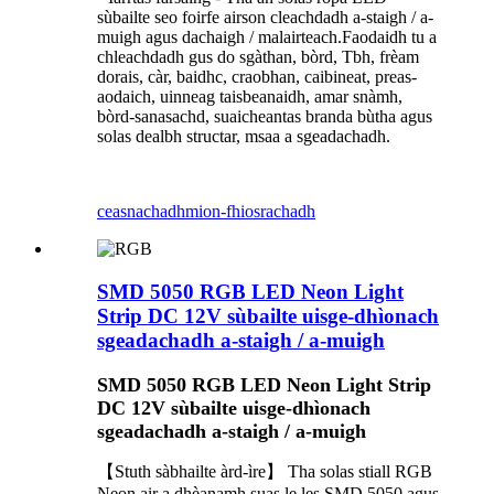
sùbailte seo foirfe airson cleachdadh a-staigh / a-
muigh agus dachaigh / malairteach.Faodaidh tu a
chleachdadh gus do sgàthan, bòrd, Tbh, frèam
dorais, càr, baidhc, craobhan, caibineat, preas-
aodaich, uinneag taisbeanaidh, amar snàmh,
bòrd-sanasachd, suaicheantas branda bùtha agus
solas dealbh structar, msaa a sgeadachadh.
ceasnachadh
mion-fhiosrachadh
SMD 5050 RGB LED Neon Light
Strip DC 12V sùbailte uisge-dhìonach
sgeadachadh a-staigh / a-muigh
SMD 5050 RGB LED Neon Light Strip
DC 12V sùbailte uisge-dhìonach
sgeadachadh a-staigh / a-muigh
【Stuth sàbhailte àrd-ìre】 Tha solas stiall RGB
Neon air a dhèanamh suas le les SMD 5050 agus