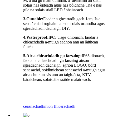
M, a tha gu math dùmhail, a’ dèanamh an stiall
solais nas èideadh agus nas bòidhche.Tha e nas
gile na solais stiall LED àbhaisteach.
3.Cuttable:
Faodar a ghearradh gach 1cm, Is e
seo a’ chiad roghainn airson solais ùr-nodha agus
sgeadachadh dachaigh DIY.
4.Waterproof:
IP65 uisge-dhìonach, faodar a
chleachdadh a-muigh eadhon ann an làithean
fliuch.
5.
Air a chleachdadh gu farsaing:
IP65 dìonach,
faodar a chleachdadh gu farsaing airson
sgeadachadh dachaigh, sgrion LOGO, bòrd
sanasachd, soidhnichean sanasachd a-muigh agus
air a chuir an sàs ann an taigh-òsta, KTV,
bàraichean, solais àile sràide malairteach.
ceasnachadh
mion-fhiosrachadh