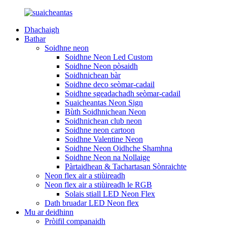
Dhachaigh
Bathar
Soidhne neon
Soidhne Neon Led Custom
Soidhne Neon pòsaidh
Soidhnichean bàr
Soidhne deco seòmar-cadail
Soidhne sgeadachadh seòmar-cadail
Suaicheantas Neon Sign
Bùth Soidhnichean Neon
Soidhnichean club neon
Soidhne neon cartoon
Soidhne Valentine Neon
Soidhne Neon Oidhche Shamhna
Soidhne Neon na Nollaige
Pàrtaidhean & Tachartasan Sònraichte
Neon flex air a stiùireadh
Neon flex air a stiùireadh le RGB
Solais stiall LED Neon Flex
Dath bruadar LED Neon flex
Mu ar deidhinn
Pròifil companaidh