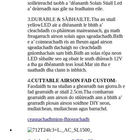
soilleireachd taobh a ’dèanamh Solais Stiall Led
a’ deàrrsadh nas gile na feadhainn eile.
3.DURABLE & SÀBHAILTE.Tha an stiall
yellowLED air a dhèanamh le bhith a’
cleachdadh co-phàirtean maireannach, gu math
freagarrach airson solais agus sgeadachadh.Bidh
e a’ coinneachadh ris an fheum agad airson
sgeadachadh dachaigh no cleachdadh
gnìomhachais sam bith.Bidh an solas ròpa neon
LED sùbailte seo ag obair le sruth dhìreach 12V
a tha ga dhèanamh teas ìosal.Mar sin tha e
suathadh dha clann is inbhich.
4.
CUTTABLE AIRSON FAD CUSTOM
-
Faodaidh tu na stiallan a ghearradh nas giorra.Is e
fad gearraidh ar stiall 2.5cm.Tha comharran
gearraidh ann airson do stiùireadh ann a bhith a’
gearradh pìosan airson soidhne DIY neon,
mullaichean, mullaichean agus barrachd.
ceasnachadh
mion-fhiosrachadh