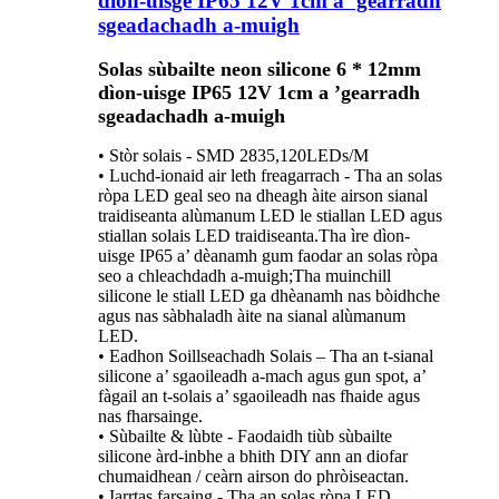
dìon-uisge IP65 12V 1cm a ’gearradh
sgeadachadh a-muigh
Solas sùbailte neon silicone 6 * 12mm
dìon-uisge IP65 12V 1cm a ’gearradh
sgeadachadh a-muigh
• Stòr solais - SMD 2835,120LEDs/M
• Luchd-ionaid air leth freagarrach - Tha an solas
ròpa LED geal seo na dheagh àite airson sianal
traidiseanta alùmanum LED le stiallan LED agus
stiallan solais LED traidiseanta.Tha ìre dìon-
uisge IP65 a’ dèanamh gum faodar an solas ròpa
seo a chleachdadh a-muigh;Tha muinchill
silicone le stiall LED ga dhèanamh nas bòidhche
agus nas sàbhaladh àite na sianal alùmanum
LED.
• Eadhon Soillseachadh Solais – Tha an t-sianal
silicone a’ sgaoileadh a-mach agus gun spot, a’
fàgail an t-solais a’ sgaoileadh nas fhaide agus
nas fharsainge.
• Sùbailte & lùbte - Faodaidh tiùb sùbailte
silicone àrd-inbhe a bhith DIY ann an diofar
chumaidhean / ceàrn airson do phròiseactan.
• Iarrtas farsaing - Tha an solas ròpa LED