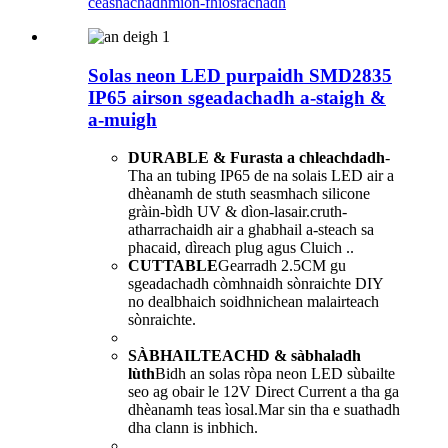
ceasnachadh
mion-fhiosrachadh
Solas neon LED purpaidh SMD2835
IP65 airson sgeadachadh a-staigh &
a-muigh
DURABLE & Furasta a chleachdadh
-
Tha an tubing IP65 de na solais LED air a
dhèanamh de stuth seasmhach silicone
gràin-bìdh UV & dìon-lasair.cruth-
atharrachaidh air a ghabhail a-steach sa
phacaid, dìreach plug agus Cluich ..
CUTTABLE
Gearradh 2.5CM gu
sgeadachadh còmhnaidh sònraichte DIY
no dealbhaich soidhnichean malairteach
sònraichte.
SÀBHAILTEACHD & sàbhaladh
lùth
Bidh an solas ròpa neon LED sùbailte
seo ag obair le 12V Direct Current a tha ga
dhèanamh teas ìosal.Mar sin tha e suathadh
dha clann is inbhich.