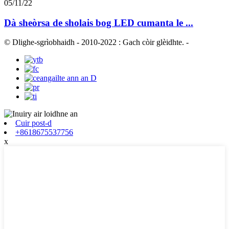
05/11/22
Dà sheòrsa de sholais bog LED cumanta le ...
© Dlighe-sgrìobhaidh - 2010-2022 : Gach còir glèidhte.
-
Cuir post-d
+8618675537756
x