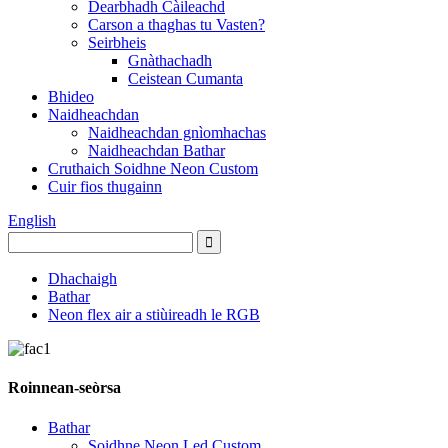
Dearbhadh Càileachd
Carson a thaghas tu Vasten?
Seirbheis
Gnàthachadh
Ceistean Cumanta
Bhideo
Naidheachdan
Naidheachdan gnìomhachas
Naidheachdan Bathar
Cruthaich Soidhne Neon Custom
Cuir fios thugainn
English
Dhachaigh
Bathar
Neon flex air a stiùireadh le RGB
Roinnean-seòrsa
Bathar
Soidhne Neon Led Custom