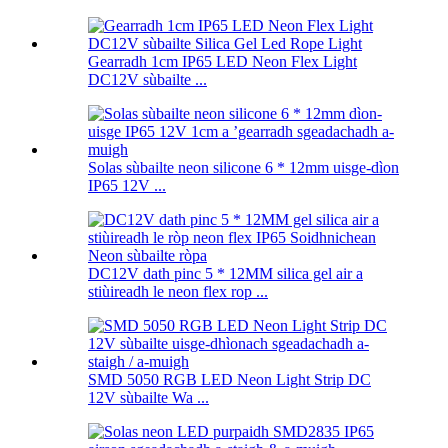
Gearradh 1cm IP65 LED Neon Flex Light
DC12V sùbailte ...
Solas sùbailte neon silicone 6 * 12mm uisge-dìon
IP65 12V ...
DC12V dath pinc 5 * 12MM silica gel air a
stiùireadh le neon flex rop ...
SMD 5050 RGB LED Neon Light Strip DC
12V sùbailte Wa ...