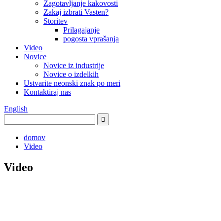
Zagotavljanje kakovosti
Zakaj izbrati Vasten?
Storitev
Prilagajanje
pogosta vprašanja
Video
Novice
Novice iz industrije
Novice o izdelkih
Ustvarite neonski znak po meri
Kontaktiraj nas
English
domov
Video
Video