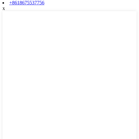
+8618675537756
x