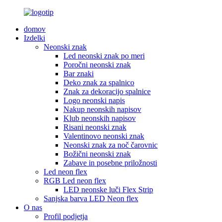
domov
Izdelki
Neonski znak
Led neonski znak po meri
Poročni neonski znak
Bar znaki
Deko znak za spalnico
Znak za dekoracijo spalnice
Logo neonski napis
Nakup neonskih napisov
Klub neonskih napisov
Risani neonski znak
Valentinovo neonski znak
Neonski znak za noč čarovnic
Božični neonski znak
Zabave in posebne priložnosti
Led neon flex
RGB Led neon flex
LED neonske luči Flex Strip
Sanjska barva LED Neon flex
O nas
Profil podjetja