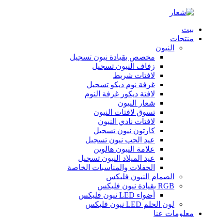
بيت
منتجات
النيون
مخصص بقيادة نيون تسجيل
زفاف النيون تسجيل
لافتات شريط
غرفة نوم ديكو تسجيل
لافتة ديكور غرفة النوم
شعار النيون
تسوق لافتات النيون
لافتات نادي النيون
كارتون نيون تسجيل
عيد الحب نيون تسجيل
علامة النيون هالوين
عيد الميلاد النيون تسجيل
الحفلات والمناسبات الخاصة
الصمام النيون فليكس
RGB بقيادة نيون فليكس
أضواء LED نيون فليكس
لون الحلم LED نيون فليكس
معلومات عنا