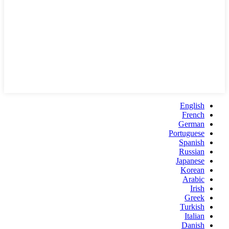
English
French
German
Portuguese
Spanish
Russian
Japanese
Korean
Arabic
Irish
Greek
Turkish
Italian
Danish