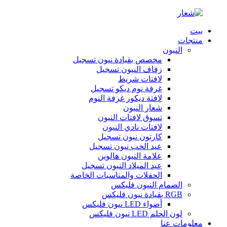
بيت
منتجات
النيون
مخصص بقيادة نيون تسجيل
زفاف النيون تسجيل
لافتات شريط
غرفة نوم ديكو تسجيل
لافتة ديكور غرفة النوم
شعار النيون
تسوق لافتات النيون
لافتات نادي النيون
كارتون نيون تسجيل
عيد الحب نيون تسجيل
علامة النيون هالوين
عيد الميلاد النيون تسجيل
الحفلات والمناسبات الخاصة
الصمام النيون فليكس
RGB بقيادة نيون فليكس
أضواء LED نيون فليكس
لون الحلم LED نيون فليكس
معلومات عنا