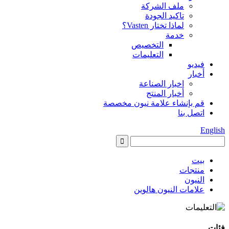
ملف الشركة
تاكيد الجودة
لماذا تختار Vasten؟
خدمة
التخصيص
التعليمات
فيديو
أخبار
اخبار الصناعة
أخبار المنتج
قم بإنشاء علامة نيون مخصصة
اتصل بنا
English
بيت
منتجات
النيون
علامات النيون هالوين
فئات