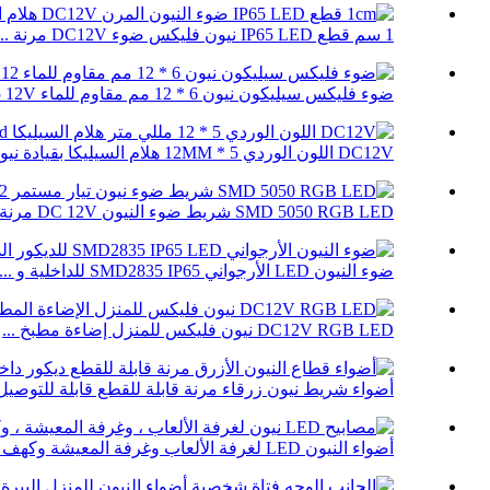
1 سم قطع IP65 LED نيون فليكس ضوء DC12V مرنة ...
ضوء فليكس سيليكون نيون 6 * 12 مم مقاوم للماء IP65 12V ...
DC12V اللون الوردي 5 * 12MM هلام السيليكا بقيادة نيون فليكس حبل ...
SMD 5050 RGB LED شريط ضوء النيون DC 12V مرنة ...
ضوء النيون LED الأرجواني SMD2835 IP65 للداخلية و ...
DC12V RGB LED نيون فليكس للمنزل إضاءة مطبخ ...
أضواء شريط نيون زرقاء مرنة قابلة للقطع قابلة للتوصيل .
أضواء النيون LED لغرفة الألعاب وغرفة المعيشة وكهف الرجل ...