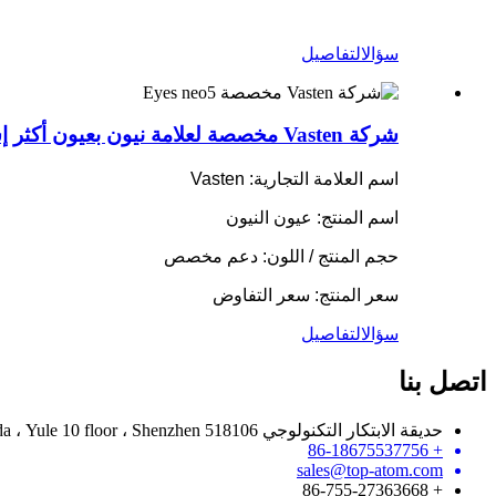
سؤال
التفاصيل
شركة Vasten مخصصة لعلامة نيون بعيون أكثر إشراقًا من السهل تعليق إشارات النيون التي يقودها الهالوين
اسم العلامة التجارية: Vasten
اسم المنتج: عيون النيون
حجم المنتج / اللون: دعم مخصص
سعر المنتج: سعر التفاوض
سؤال
التفاصيل
اتصل بنا
حديقة الابتكار التكنولوجي Hanhaida ، Yule 10 floor ، Shenzhen 518106 ، الصين
+ 86-18675537756
sales@top-atom.com
+ 86-755-27363668