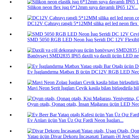
Silikon neon flex işıq 6*12mm suya davamlı IP65 12V...
DC12V Çəhrayı rəngli 5*12MM silika gel led neon flex r
SMD 5050 RGB LED Neon İşıq Şeridi DC 12V Flexible
Bənövşəyi SMD2835 IP65 daxili və daxili üçün LED neon
Ev İşıqlandırma Mətbəx B üçün DC12V RGB LED Neon
Mavi Neon Şerit İşıqları Çevik kəsilə bilən birləşdirilə bil
Oyun otağı, Qonaq otağı, İnsan Mağarası üçün LED Neon 
Ev Arıları üçün Yan Üz Qız Fərdi Neon İşıqları...
Yataq üçün Divar Dekoru İncəsənəti Tamam Əl Jesti Neon