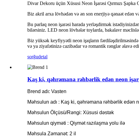
Divar Dekoru üçün Xüsusi Neon İşarəsi Qırmızı Şapka Qı
Biz akril arxa lövhədən və ən son enerjiyə qənaət edən və
Bu parlaq neon işarəsi harada yerləşdirmək istədiyinizdən
bilərsiniz. LED neon lövhələr toylarda, bakalavr məclislər
Biz yüksək keyfiyyətli neon işıqların fərdiləşdirilməsində 
və ya ziyafətinizə cazibədar və romantik rənglər əlavə edi
sorğu
detal
Kaş ki, qəhrəmana rəhbərlik edən neon işarəl
Brend adı: Vasten
Məhsulun adı : Kaş ki, qəhrəmana rəhbərlik edən n
Məhsulun Ölçüsü/Rəngi: Xüsusi dəstək
Məhsulun qiyməti : Qiymət razılaşma yolu ilə
Məhsula Zəmanət: 2 il