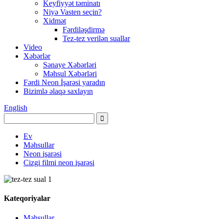
Keyfiyyət təminatı
Niyə Vasten seçin?
Xidmət
Fərdiləşdirmə
Tez-tez verilən suallar
Video
Xəbərlər
Sənaye Xəbərləri
Məhsul Xəbərləri
Fərdi Neon İşarəsi yaradın
Bizimlə əlaqə saxlayın
English
Ev
Məhsullar
Neon işarəsi
Cizgi filmi neon işarəsi
Kateqoriyalar
Məhsullar