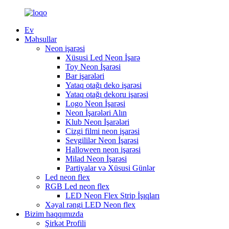
Ev
Məhsullar
Neon işarəsi
Xüsusi Led Neon İşarə
Toy Neon İşarəsi
Bar işarələri
Yataq otağı deko işarəsi
Yataq otağı dekoru işarəsi
Logo Neon İşarəsi
Neon İşarələri Alın
Klub Neon İşarələri
Cizgi filmi neon işarəsi
Sevgililər Neon İşarəsi
Halloween neon işarəsi
Milad Neon İşarəsi
Partiyalar və Xüsusi Günlər
Led neon flex
RGB Led neon flex
LED Neon Flex Strip İşıqları
Xəyal rəngi LED Neon flex
Bizim haqqımızda
Şirkət Profili