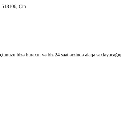
n 518106, Çin
oçtunuzu bizə buraxın və biz 24 saat ərzində əlaqə saxlayacağıq.