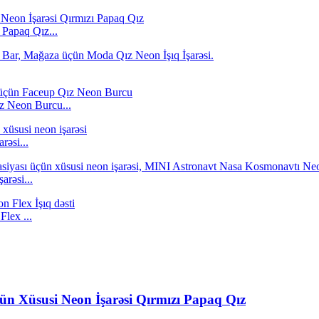
 Papaq Qız...
z Neon Burcu...
rəsi...
arəsi...
lex ...
ün Xüsusi Neon İşarəsi Qırmızı Papaq Qız