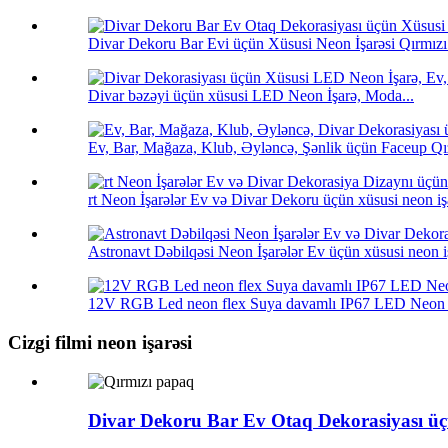
Divar Dekoru Bar Evi üçün Xüsusi Neon İşarəsi Qırmızı
Divar bəzəyi üçün xüsusi LED Neon İşarə, Moda...
Ev, Bar, Mağaza, Klub, Əyləncə, Şənlik üçün Faceup Qı
rt Neon İşarələr Ev və Divar Dekoru üçün xüsusi neon işa
Astronavt Dəbilqəsi Neon İşarələr Ev üçün xüsusi neon iş
12V RGB Led neon flex Suya davamlı IP67 LED Neon F
Cizgi filmi neon işarəsi
Divar Dekoru Bar Ev Otaq Dekorasiyası üç