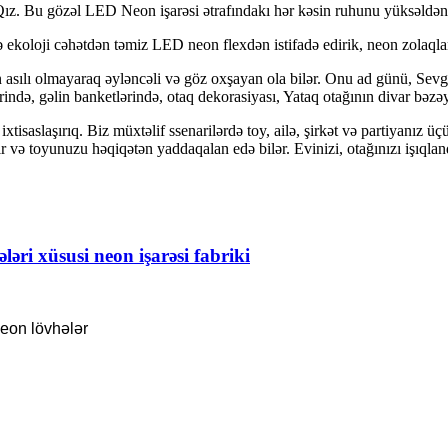
z. Bu gözəl LED Neon işarəsi ətrafındakı hər kəsin ruhunu yüksəldən s
 ekoloji cəhətdən təmiz LED neon flexdən istifadə edirik, neon zolaqları
 asılı olmayaraq əyləncəli və göz oxşayan ola bilər. Onu ad günü, Sevgil
ində, gəlin banketlərində, otaq dekorasiyası, Yataq otağının divar bəzəy
ixtisaslaşırıq. Biz müxtəlif ssenarilərdə toy, ailə, şirkət və partiyanız ü
r və toyunuzu həqiqətən yaddaqalan edə bilər. Evinizi, otağınızı işıqlan
əri xüsusi neon işarəsi fabriki
eon lövhələr