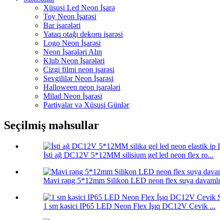
Xüsusi Led Neon İşarə
Toy Neon İşarəsi
Bar işarələri
Yataq otağı dekoru işarəsi
Logo Neon İşarəsi
Neon İşarələri Alın
Klub Neon İşarələri
Cizgi filmi neon işarəsi
Sevgililər Neon İşarəsi
Halloween neon işarələri
Milad Neon İşarəsi
Partiyalar və Xüsusi Günlər
Seçilmiş məhsullar
İsti ağ DC12V 5*12MM silisium gel led neon flex ro...
Mavi rəng 5*12mm Silikon LED neon flex suya davamlı 
1 sm kəsici IP65 LED Neon Flex İşıq DC12V Çevik ...