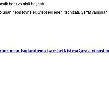
lastik boru və akril boşqab
unan neon lövhələr, Ştepselli enerji təchizatı, Şəffaf yapışqan 
nime neon işıqlandırma işarələri kişi mağarası xüsusi ne