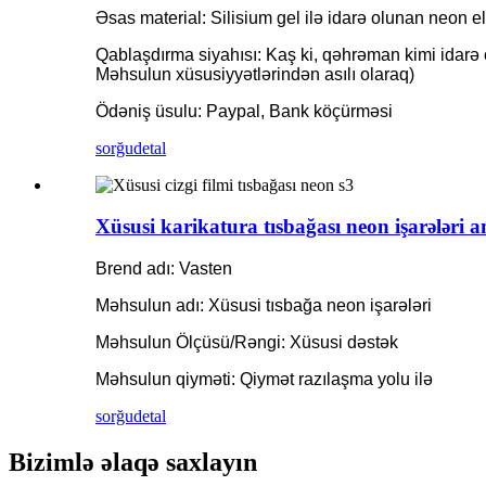
Əsas material: Silisium gel ilə idarə olunan neon e
Qablaşdırma siyahısı: Kaş ki, qəhrəman kimi idarə ol
Məhsulun xüsusiyyətlərindən asılı olaraq)
Ödəniş üsulu: Paypal, Bank köçürməsi
sorğu
detal
Xüsusi karikatura tısbağası neon işarələri a
Brend adı: Vasten
Məhsulun adı: Xüsusi tısbağa neon işarələri
Məhsulun Ölçüsü/Rəngi: Xüsusi dəstək
Məhsulun qiyməti: Qiymət razılaşma yolu ilə
sorğu
detal
Bizimlə əlaqə saxlayın