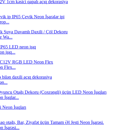
op...
 Wa...
 işıq...
 Flex...
ən...
İşıqlar...
 İşarəsi...