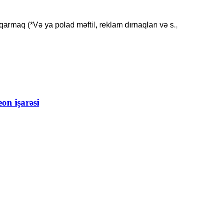
qarmaq (*Və ya polad məftil, reklam dırnaqları və s.,
on işarəsi