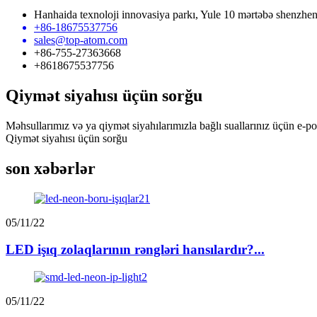
Hanhaida texnoloji innovasiya parkı, Yule 10 mərtəbə shenzhe
+86-18675537756
sales@top-atom.com
+86-755-27363668
+8618675537756
Qiymət siyahısı üçün sorğu
Məhsullarımız və ya qiymət siyahılarımızla bağlı suallarınız üçün e-p
Qiymət siyahısı üçün sorğu
son xəbərlər
05/11/22
LED işıq zolaqlarının rəngləri hansılardır?...
05/11/22