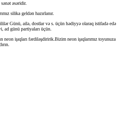
ənət əsəridir.
mız silika geldən hazırlanır.
ilər Günü, ailə, dostlar və s. üçün hədiyyə olaraq istifadə edə
i, ad günü partiyaları üçün.
çün neon işıqları fərdiləşdiririk.Bizim neon işıqlarımız toyunuza
dırın.