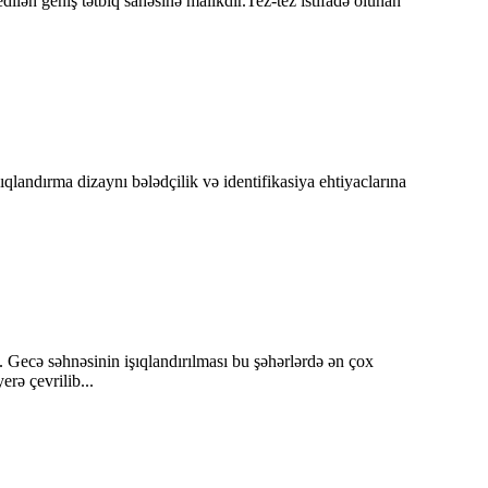
edilən geniş tətbiq sahəsinə malikdir.Tez-tez istifadə olunan
ıqlandırma dizaynı bələdçilik və identifikasiya ehtiyaclarına
. Gecə səhnəsinin işıqlandırılması bu şəhərlərdə ən çox
rə çevrilib...