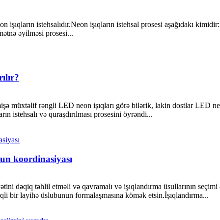
n işıqların istehsalıdır.Neon işıqların istehsal prosesi aşağıdakı kimidi
tnə ​​əyilməsi prosesi...
ılır?
işə müxtəlif rəngli LED neon işıqları görə bilərik, lakin dostlar LED ne
n istehsalı və quraşdırılması prosesini öyrəndi...
bun koordinasiyası
tini dəqiq təhlil etməli və qavramalı və işıqlandırma üsullarının seçimi ə
fərqli bir layihə üslubunun formalaşmasına kömək etsin.İşıqlandırma...