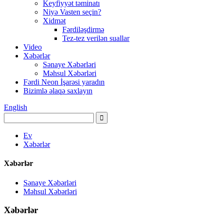
Keyfiyyət təminatı
Niyə Vasten seçin?
Xidmət
Fərdiləşdirmə
Tez-tez verilən suallar
Video
Xəbərlər
Sənaye Xəbərləri
Məhsul Xəbərləri
Fərdi Neon İşarəsi yaradın
Bizimlə əlaqə saxlayın
English
Ev
Xəbərlər
Xəbərlər
Sənaye Xəbərləri
Məhsul Xəbərləri
Xəbərlər