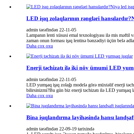
LED işıq zolaqlarının rəngləri hansılardır?Ni
admin tərəfindən 22-11-05
Lampanın lenti xüsusi emal texnologiyası ilə mis məftil v
zaman onun forması işıq lentinə bənzədiyi üçün belə adland
Daha çox oxu
Enerji təchizatı ilə iki növ ümumi LED yumş
admin tərəfindən 22-11-05
LED yumşaq işıq zolağı modelə görə müxtəlif enerji təchiza
bilirsinizmi?Bu gün biz enerji təchizatı ilə LED yumşaq la
Daha çox oxu
Bina işıqlandırma layihəsində hansı landşaft
admin tərəfindən 22-09-19 tarixində