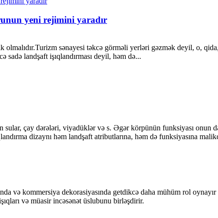
runun yeni rejimini yaradır
olmalıdır.Turizm sənayesi təkcə görməli yerləri gəzmək deyil, o, qida, 
əcə sadə landşaft işıqlandırması deyil, həm də...
n sular, çay dərələri, viyadüklər və s. Əgər körpünün funksiyası onun d
andırma dizaynı həm landşaft atributlarına, həm də funksiyasına malikdi
ında və kommersiya dekorasiyasında getdikcə daha mühüm rol oynayır v
şıqları və müasir incəsənət üslubunu birləşdirir.