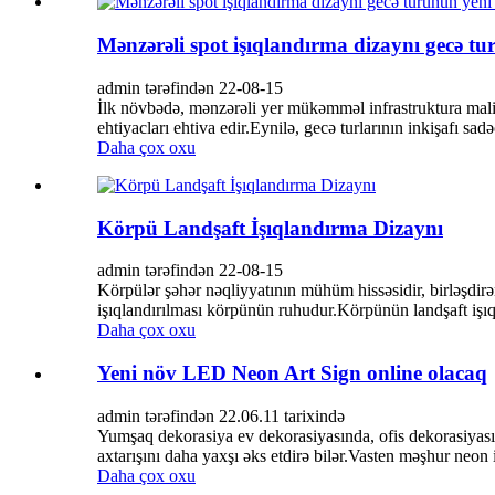
Mənzərəli spot işıqlandırma dizaynı gecə tu
admin tərəfindən 22-08-15
İlk növbədə, mənzərəli yer mükəmməl infrastruktura malik 
ehtiyacları ehtiva edir.Eynilə, gecə turlarının inkişafı sad
Daha çox oxu
Körpü Landşaft İşıqlandırma Dizaynı
admin tərəfindən 22-08-15
Körpülər şəhər nəqliyyatının mühüm hissəsidir, birləşdirə
işıqlandırılması körpünün ruhudur.Körpünün landşaft işıql
Daha çox oxu
Yeni növ LED Neon Art Sign online olacaq
admin tərəfindən 22.06.11 tarixində
Yumşaq dekorasiya ev dekorasiyasında, ofis dekorasiyas
axtarışını daha yaxşı əks etdirə bilər.Vasten məşhur neon i
Daha çox oxu