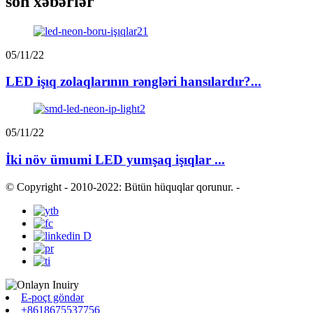
son xəbərlər
05/11/22
LED işıq zolaqlarının rəngləri hansılardır?...
05/11/22
İki növ ümumi LED yumşaq işıqlar ...
© Copyright - 2010-2022: Bütün hüquqlar qorunur.
-
E-poçt göndər
+8618675537756