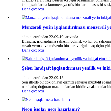
1. LED yeraltı işıq Əsasən torpağa basdırılmış, binaların 
tətbiq sahələrinə kommersiya ofis binalarının əsas hissəsi,
Daha çox oxu
Mənzərəli yerin işıqlandırılması mənzərəli y
admin tərəfindən 22-09-19 tarixində
Birincisi, işıqlandırma sahəsini bölmək və hər bir sahənin
cavab verməli və mövzulu binaları vurğulamaq üçün yüksək 
Daha çox oxu
Şəhər landşaft işıqlandırması yenilik və inki
admin tərəfindən 22-09-13
Son illərdə bir çox onlayn qırmızı şəhərlər müxtəlif sos
narahatlıq doğuran məzmunlardan biridir və əlamətdar bi
Daha çox oxu
Neon işıqlar necə hazırlanır?