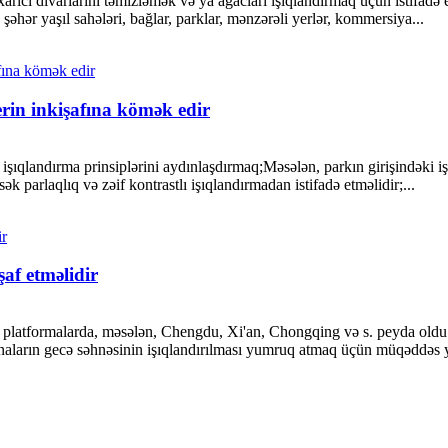
xarici divarlarını təmizləmək və ya ağacları işıqlandırmaq üçün istifadə 
 şəhər yaşıl sahələri, bağlar, parklar, mənzərəli yerlər, kommersiya...
erin inkişafına kömək edir
 işıqlandırma prinsiplərini aydınlaşdırmaq;Məsələn, parkın girişindəki iş
parlaqlıq və zəif kontrastlı işıqlandırmadan istifadə etməlidir;...
şaf etməlidir
ial platformalarda, məsələn, Chengdu, Xi'an, Chongqing və s. peyda oldu
naların gecə səhnəsinin işıqlandırılması yumruq atmaq üçün müqəddəs ye