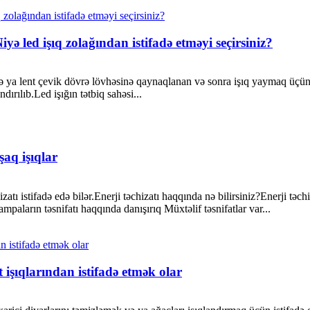
yə led işıq zolağından istifadə etməyi seçirsiniz?
ə ya lent çevik dövrə lövhəsinə qaynaqlanan və sonra işıq yaymaq üçün e
ırılıb.Led işığın tətbiq sahəsi...
aq işıqlar
tı istifadə edə bilər.Enerji təchizatı haqqında nə bilirsiniz?Enerji təc
mpaların təsnifatı haqqında danışırıq Müxtəlif təsnifatlar var...
 işıqlarından istifadə etmək olar