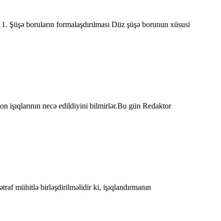
r: 1. Şüşə boruların formalaşdırılması Düz ​​şüşə borunun xüsusi
on işıqlarının necə edildiyini bilmirlər.Bu gün Redaktor
traf mühitlə birləşdirilməlidir ki, işıqlandırmanın