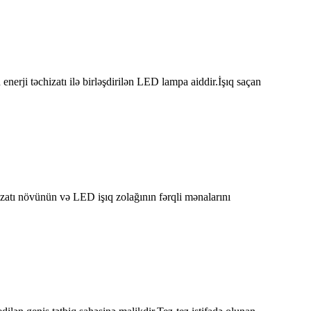
nerji təchizatı ilə birləşdirilən LED lampa aiddir.İşıq saçan
hizatı növünün və LED işıq zolağının fərqli mənalarını