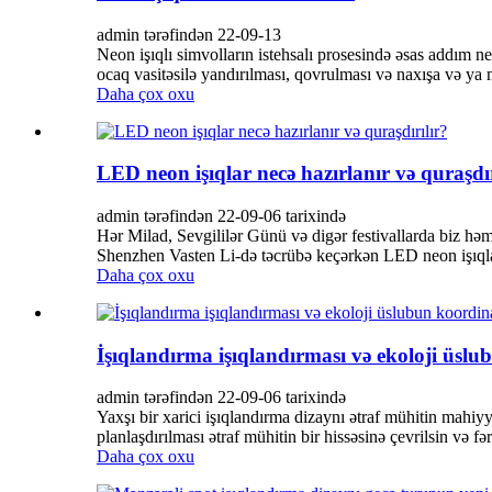
admin tərəfindən 22-09-13
Neon işıqlı simvolların istehsalı prosesində əsas addım neo
ocaq vasitəsilə yandırılması, qovrulması və naxışa və ya mə
Daha çox oxu
LED neon işıqlar necə hazırlanır və quraşdır
admin tərəfindən 22-09-06 tarixində
Hər Milad, Sevgililər Günü və digər festivallarda biz həm
Shenzhen Vasten Li-də təcrübə keçərkən LED neon işıqları
Daha çox oxu
İşıqlandırma işıqlandırması və ekoloji üslu
admin tərəfindən 22-09-06 tarixində
Yaxşı bir xarici işıqlandırma dizaynı ətraf mühitin mahiyyə
planlaşdırılması ətraf mühitin bir hissəsinə çevrilsin və 
Daha çox oxu