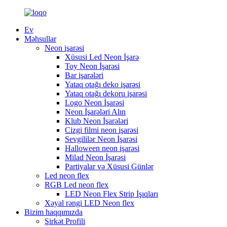
Ev
Məhsullar
Neon işarəsi
Xüsusi Led Neon İşarə
Toy Neon İşarəsi
Bar işarələri
Yataq otağı deko işarəsi
Yataq otağı dekoru işarəsi
Logo Neon İşarəsi
Neon İşarələri Alın
Klub Neon İşarələri
Cizgi filmi neon işarəsi
Sevgililər Neon İşarəsi
Halloween neon işarəsi
Milad Neon İşarəsi
Partiyalar və Xüsusi Günlər
Led neon flex
RGB Led neon flex
LED Neon Flex Strip İşıqları
Xəyal rəngi LED Neon flex
Bizim haqqımızda
Şirkət Profili