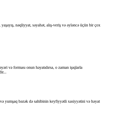
yaşayış, nəqliyyat, səyahət, alış-veriş və əyləncə üçün bir çox
əyəri və forması onun həyatıdırsa, o zaman işıqlarla
r...
ə yumşaq bəzək də sahibinin keyfiyyətli xasiyyətini və həyat