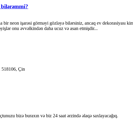
a bilərəmmi?
nda bir neon işarəsi görməyi gözləyə bilərsiniz, ancaq ev dekorasiyası 
əyişlər onu əvvəlkindən daha ucuz və asan etmişdir...
n 518106, Çin
oçtunuzu bizə buraxın və biz 24 saat ərzində əlaqə saxlayacağıq.