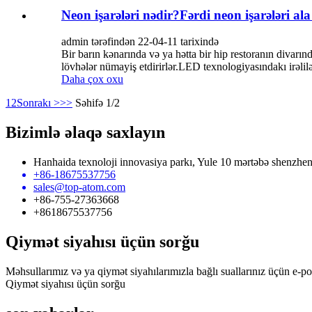
Neon işarələri nədir?Fərdi neon işarələri al
admin tərəfindən 22-04-11 tarixində
Bir barın kənarında və ya hətta bir hip restoranın divarı
lövhələr nümayiş etdirirlər.LED texnologiyasındakı irəlil
Daha çox oxu
1
2
Sonrakı >
>>
Səhifə 1/2
Bizimlə əlaqə saxlayın
Hanhaida texnoloji innovasiya parkı, Yule 10 mərtəbə shenzhe
+86-18675537756
sales@top-atom.com
+86-755-27363668
+8618675537756
Qiymət siyahısı üçün sorğu
Məhsullarımız və ya qiymət siyahılarımızla bağlı suallarınız üçün e-p
Qiymət siyahısı üçün sorğu