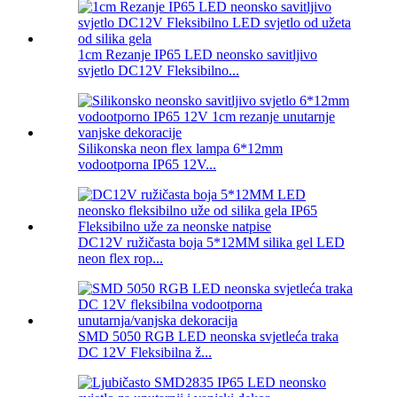
1cm Rezanje IP65 LED neonsko savitljivo
svjetlo DC12V Fleksibilno...
Silikonska neon flex lampa 6*12mm
vodootporna IP65 12V...
DC12V ružičasta boja 5*12MM silika gel LED
neon flex rop...
SMD 5050 RGB LED neonska svjetleća traka
DC 12V Fleksibilna ž...