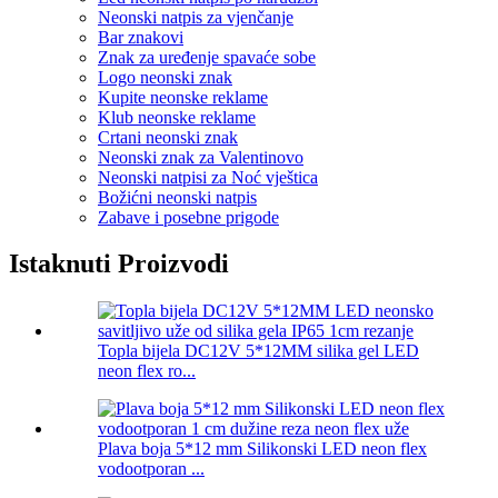
Neonski natpis za vjenčanje
Bar znakovi
Znak za uređenje spavaće sobe
Logo neonski znak
Kupite neonske reklame
Klub neonske reklame
Crtani neonski znak
Neonski znak za Valentinovo
Neonski natpisi za Noć vještica
Božićni neonski natpis
Zabave i posebne prigode
Istaknuti Proizvodi
Topla bijela DC12V 5*12MM silika gel LED
neon flex ro...
Plava boja 5*12 mm Silikonski LED neon flex
vodootporan ...