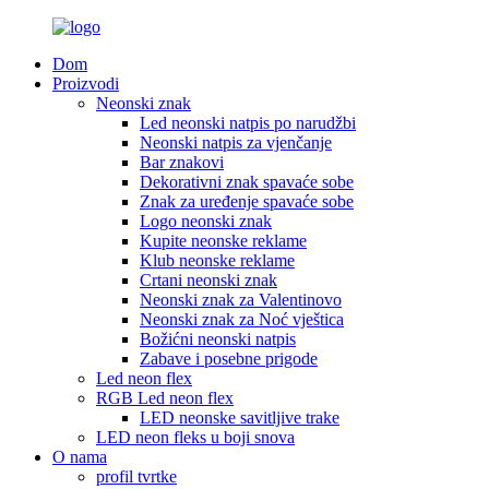
Dom
Proizvodi
Neonski znak
Led neonski natpis po narudžbi
Neonski natpis za vjenčanje
Bar znakovi
Dekorativni znak spavaće sobe
Znak za uređenje spavaće sobe
Logo neonski znak
Kupite neonske reklame
Klub neonske reklame
Crtani neonski znak
Neonski znak za Valentinovo
Neonski znak za Noć vještica
Božićni neonski natpis
Zabave i posebne prigode
Led neon flex
RGB Led neon flex
LED neonske savitljive trake
LED neon fleks u boji snova
O nama
profil tvrtke