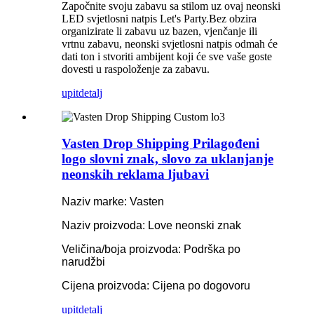
Započnite svoju zabavu sa stilom uz ovaj neonski
LED svjetlosni natpis Let's Party.Bez obzira
organizirate li zabavu uz bazen, vjenčanje ili
vrtnu zabavu, neonski svjetlosni natpis odmah će
dati ton i stvoriti ambijent koji će sve vaše goste
dovesti u raspoloženje za zabavu.
upit
detalj
Vasten Drop Shipping Prilagođeni
logo slovni znak, slovo za uklanjanje
neonskih reklama ljubavi
Naziv marke: Vasten
Naziv proizvoda: Love neonski znak
Veličina/boja proizvoda: Podrška po
narudžbi
Cijena proizvoda: Cijena po dogovoru
upit
detalj