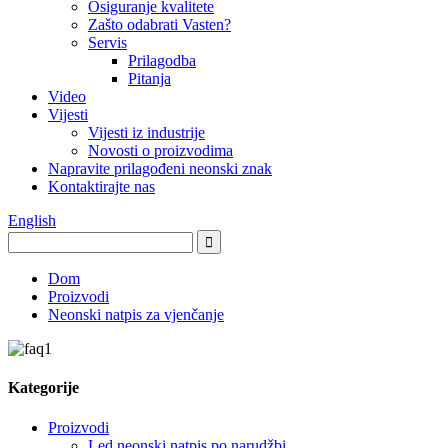
Osiguranje kvalitete
Zašto odabrati Vasten?
Servis
Prilagodba
Pitanja
Video
Vijesti
Vijesti iz industrije
Novosti o proizvodima
Napravite prilagođeni neonski znak
Kontaktirajte nas
English
Dom
Proizvodi
Neonski natpis za vjenčanje
Kategorije
Proizvodi
Led neonski natpis po narudžbi