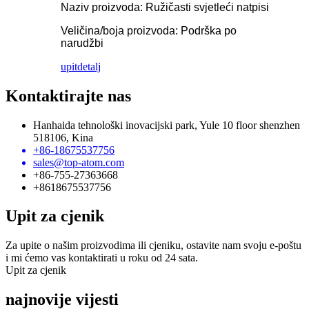
Naziv proizvoda: Ružičasti svjetleći natpisi
Veličina/boja proizvoda: Podrška po
narudžbi
upit
detalj
Kontaktirajte nas
Hanhaida tehnološki inovacijski park, Yule 10 floor shenzhen
518106, Kina
+86-18675537756
sales@top-atom.com
+86-755-27363668
+8618675537756
Upit za cjenik
Za upite o našim proizvodima ili cjeniku, ostavite nam svoju e-poštu
i mi ćemo vas kontaktirati u roku od 24 sata.
Upit za cjenik
najnovije vijesti