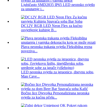
Ljubičasto SMD2835 IP65 LED neonsko svjetlo
za unutarnje i...
DC12V RGB LED Neon Flex za kućno
osvjetljenje kuhinje B...
Plava neonska trakasta svjetla Fleksibilna rezna
poveziva...
LED neonska svjetla za igraonicu, dnevnu sobu,
Man Cave...
Bočno lice Djevojka Personalizirana neonska
svjetla za kućnu pčelu...