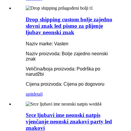
Drop shipping custom bolje zajedno
slovni znak led pismo za plijenje
ljubav neonski znak
Naziv marke: Vasten
Naziv proizvoda: Bolje zajedno neonski
znak
Veličina/boja proizvoda: Podrška po
narudžbi
Cijena proizvoda: Cijena po dogovoru
upit
detalj
Srce ljubavi ime neonski natpis
vjenčanje neonski znakovi party led
znakovi