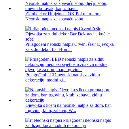
Zidni dekor Umjetnost OK Pokret rukom
Neonski natpis za spavaću sobu...
Prilagođeni neonski natpis Crveni šešir Djevojka
za zidni dekor bar Hom...
Prilagođeni LED neonski natpis za zidnu
dekoraciju, modni gi...
Djevojka s licem na neonski natpis za dom, bar,
trgovinu, klub, zabavu, W...