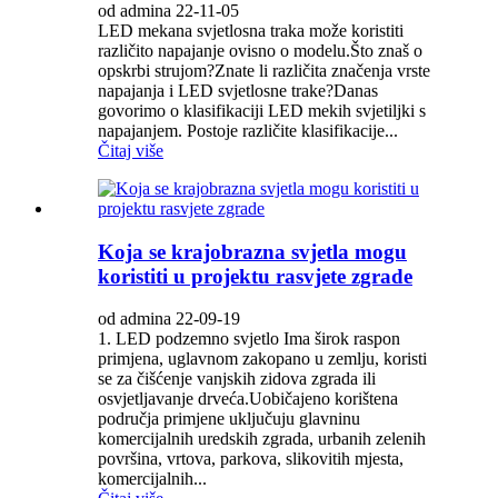
od admina 22-11-05
LED mekana svjetlosna traka može koristiti
različito napajanje ovisno o modelu.Što znaš o
opskrbi strujom?Znate li različita značenja vrste
napajanja i LED svjetlosne trake?Danas
govorimo o klasifikaciji LED mekih svjetiljki s
napajanjem. Postoje različite klasifikacije...
Čitaj više
Koja se krajobrazna svjetla mogu
koristiti u projektu rasvjete zgrade
od admina 22-09-19
1. LED podzemno svjetlo Ima širok raspon
primjena, uglavnom zakopano u zemlju, koristi
se za čišćenje vanjskih zidova zgrada ili
osvjetljavanje drveća.Uobičajeno korištena
područja primjene uključuju glavninu
komercijalnih uredskih zgrada, urbanih zelenih
površina, vrtova, parkova, slikovitih mjesta,
komercijalnih...