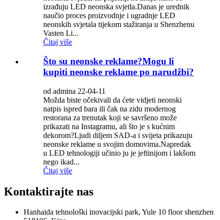
izrađuju LED neonska svjetla.Danas je urednik
naučio proces proizvodnje i ugradnje LED
neonskih svjetala tijekom stažiranja u Shenzhenu
Vasten Li...
Čitaj više
Što su neonske reklame?Mogu li
kupiti neonske reklame po narudžbi?
od admina 22-04-11
Možda biste očekivali da ćete vidjeti neonski
natpis ispred bara ili čak na zidu modernog
restorana za trenutak koji se savršeno može
prikazati na Instagramu, ali što je s kućnim
dekorom?Ljudi diljem SAD-a i svijeta prikazuju
neonske reklame u svojim domovima.Napredak
u LED tehnologiji učinio ju je jeftinijom i lakšom
nego ikad...
Čitaj više
Kontaktirajte nas
Hanhaida tehnološki inovacijski park, Yule 10 floor shenzhen