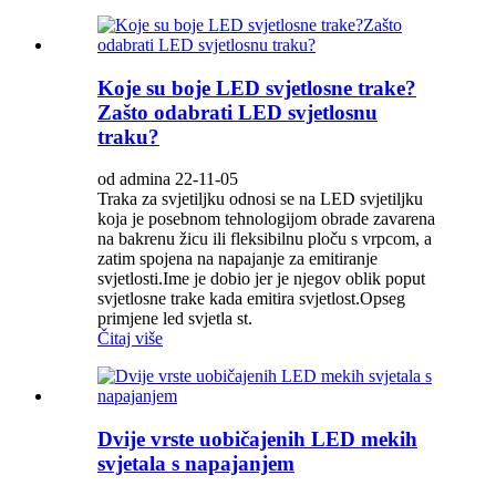
Koje su boje LED svjetlosne trake?
Zašto odabrati LED svjetlosnu
traku?
od admina 22-11-05
Traka za svjetiljku odnosi se na LED svjetiljku
koja je posebnom tehnologijom obrade zavarena
na bakrenu žicu ili fleksibilnu ploču s vrpcom, a
zatim spojena na napajanje za emitiranje
svjetlosti.Ime je dobio jer je njegov oblik poput
svjetlosne trake kada emitira svjetlost.Opseg
primjene led svjetla st.
Čitaj više
Dvije vrste uobičajenih LED mekih
svjetala s napajanjem