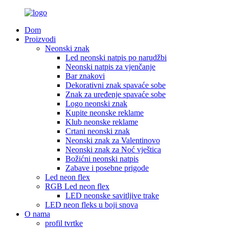
Dom
Proizvodi
Neonski znak
Led neonski natpis po narudžbi
Neonski natpis za vjenčanje
Bar znakovi
Dekorativni znak spavaće sobe
Znak za uređenje spavaće sobe
Logo neonski znak
Kupite neonske reklame
Klub neonske reklame
Crtani neonski znak
Neonski znak za Valentinovo
Neonski znak za Noć vještica
Božićni neonski natpis
Zabave i posebne prigode
Led neon flex
RGB Led neon flex
LED neonske savitljive trake
LED neon fleks u boji snova
O nama
profil tvrtke