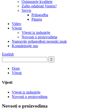
Osiguranje kvalitete
Zašto odabrati Vasten?
Servis
Prilagodba
Pitanja
Video
Vijesti
Vijesti iz industrije
Novosti o proizvodima
Napravite prilagođeni neonski znak
Kontaktirajte nas
English
Dom
Vijesti
Vijesti
Vijesti iz industrije
Novosti o proizvodima
Novosti o proizvodima