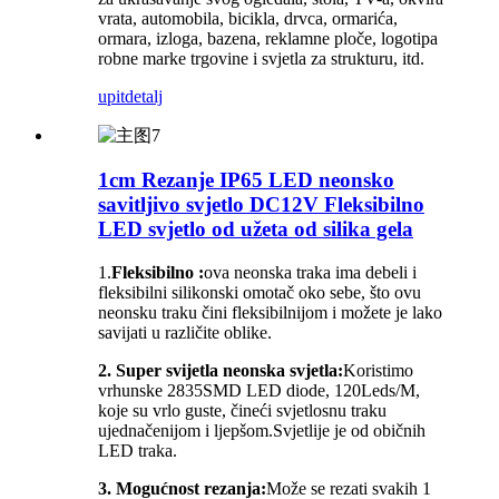
vrata, automobila, bicikla, drvca, ormarića,
ormara, izloga, bazena, reklamne ploče, logotipa
robne marke trgovine i svjetla za strukturu, itd.
upit
detalj
1cm Rezanje IP65 LED neonsko
savitljivo svjetlo DC12V Fleksibilno
LED svjetlo od užeta od silika gela
1.
Fleksibilno :
ova neonska traka ima debeli i
fleksibilni silikonski omotač oko sebe, što ovu
neonsku traku čini fleksibilnijom i možete je lako
savijati u različite oblike.
2. Super svijetla neonska svjetla:
Koristimo
vrhunske 2835SMD LED diode, 120Leds/M,
koje su vrlo guste, čineći svjetlosnu traku
ujednačenijom i ljepšom.Svjetlije je od običnih
LED traka.
3. Mogućnost rezanja:
Može se rezati svakih 1