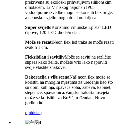
prekrivena su ekološki prihvatljivim silikonskim
omotačem, 12 V niskog napona i IP65
vodootporne izvedbe mogu se koristiti bez brige,
a neonsko svjetlo mogu dotaknuti djeca.
Super svijetlo
Koristimo vrhunske Epistar LED
čipove, 120 LED dioda/metar.
Može se rezati
Neon flex led traka se može rezati
svakih 1 cm.
Fleksibilan i savitljiv
Može se saviti na različite
shpaes kako želite, možete vrlo lako napraviti
svoje vlastite znakove.
Dekoracija s više scena
Naš neon flex može se
koristiti na mnogim mjestima za uređenje kao što
su dom, kuhinja, spavaća soba, zabava, kabinet,
stepenice, spavaonica.Vanjska trakasta rasvjeta
može se koristiti i za Božić, rođendan, Novu
godinu itd.
upit
detalj