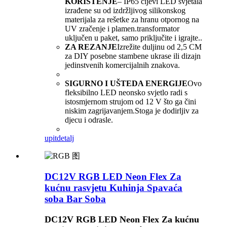
KORIŠTENJE
– IP65 cijevi LED svjetala
izrađene su od izdržljivog silikonskog
materijala za rešetke za hranu otpornog na
UV zračenje i plamen.transformator
uključen u paket, samo priključite i igrajte..
ZA REZANJE
Izrežite duljinu od 2,5 CM
za DIY posebne stambene ukrase ili dizajn
jedinstvenih komercijalnih znakova.
SIGURNO I UŠTEDA ENERGIJE
Ovo
fleksibilno LED neonsko svjetlo radi s
istosmjernom strujom od 12 V što ga čini
niskim zagrijavanjem.Stoga je dodirljiv za
djecu i odrasle.
upit
detalj
DC12V RGB LED Neon Flex Za
kućnu rasvjetu Kuhinja Spavaća
soba Bar Soba
DC12V RGB LED Neon Flex Za kućnu