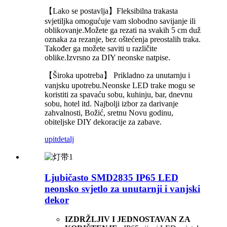
【Lako se postavlja】Fleksibilna trakasta
svjetiljka omogućuje vam slobodno savijanje ili
oblikovanje.Možete ga rezati na svakih 5 cm duž
oznaka za rezanje, bez oštećenja preostalih traka.
Također ga možete saviti u različite
oblike.Izvrsno za DIY neonske natpise.
【Široka upotreba】 Prikladno za unutarnju i
vanjsku upotrebu.Neonske LED trake mogu se
koristiti za spavaću sobu, kuhinju, bar, dnevnu
sobu, hotel itd. Najbolji izbor za darivanje
zahvalnosti, Božić, sretnu Novu godinu,
obiteljske DIY dekoracije za zabave.
upit
detalj
Ljubičasto SMD2835 IP65 LED
neonsko svjetlo za unutarnji i vanjski
dekor
IZDRŽLJIV I JEDNOSTAVAN ZA