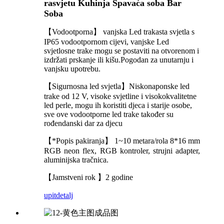
rasvjetu Kuhinja Spavaća soba Bar
Soba
【Vodootporna】 vanjska Led trakasta svjetla s
IP65 vodootpornom cijevi, vanjske Led
svjetlosne trake mogu se postaviti na otvorenom i
izdržati prskanje ili kišu.Pogodan za unutarnju i
vanjsku upotrebu.
【Sigurnosna led svjetla】Niskonaponske led
trake od 12 V, visoke svjetline i visokokvalitetne
led perle, mogu ih koristiti djeca i starije osobe,
sve ove vodootporne led trake također su
rođendanski dar za djecu
【*Popis pakiranja】 1~10 metara/rola 8*16 mm
RGB neon flex, RGB kontroler, strujni adapter,
aluminijska tračnica.
【Jamstveni rok 】2 godine
upit
detalj