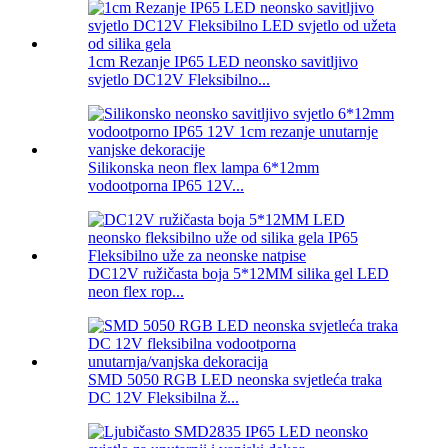
1cm Rezanje IP65 LED neonsko savitljivo
svjetlo DC12V Fleksibilno...
Silikonska neon flex lampa 6*12mm
vodootporna IP65 12V...
DC12V ružičasta boja 5*12MM silika gel LED
neon flex rop...
SMD 5050 RGB LED neonska svjetleća traka
DC 12V Fleksibilna ž...