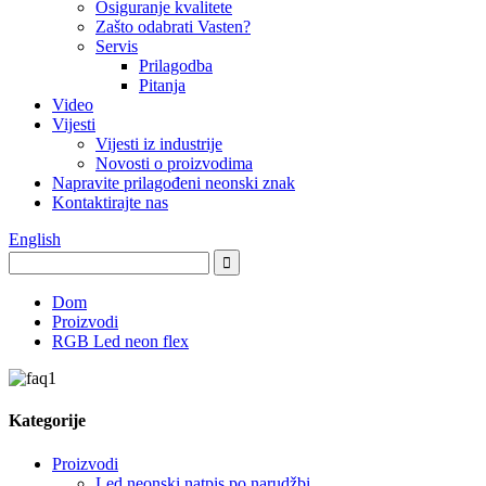
Osiguranje kvalitete
Zašto odabrati Vasten?
Servis
Prilagodba
Pitanja
Video
Vijesti
Vijesti iz industrije
Novosti o proizvodima
Napravite prilagođeni neonski znak
Kontaktirajte nas
English
Dom
Proizvodi
RGB Led neon flex
Kategorije
Proizvodi
Led neonski natpis po narudžbi