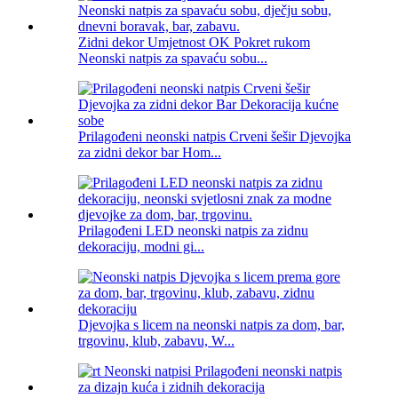
Zidni dekor Umjetnost OK Pokret rukom
Neonski natpis za spavaću sobu...
Prilagođeni neonski natpis Crveni šešir Djevojka
za zidni dekor bar Hom...
Prilagođeni LED neonski natpis za zidnu
dekoraciju, modni gi...
Djevojka s licem na neonski natpis za dom, bar,
trgovinu, klub, zabavu, W...