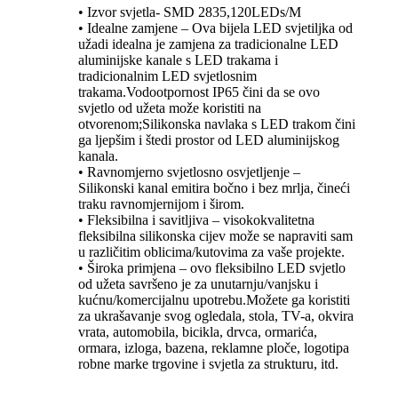
• Izvor svjetla- SMD 2835,120LEDs/M
• Idealne zamjene – Ova bijela LED svjetiljka od
užadi idealna je zamjena za tradicionalne LED
aluminijske kanale s LED trakama i
tradicionalnim LED svjetlosnim
trakama.Vodootpornost IP65 čini da se ovo
svjetlo od užeta može koristiti na
otvorenom;Silikonska navlaka s LED trakom čini
ga ljepšim i štedi prostor od LED aluminijskog
kanala.
• Ravnomjerno svjetlosno osvjetljenje –
Silikonski kanal emitira bočno i bez mrlja, čineći
traku ravnomjernijom i širom.
• Fleksibilna i savitljiva – visokokvalitetna
fleksibilna silikonska cijev može se napraviti sam
u različitim oblicima/kutovima za vaše projekte.
• Široka primjena – ovo fleksibilno LED svjetlo
od užeta savršeno je za unutarnju/vanjsku i
kućnu/komercijalnu upotrebu.Možete ga koristiti
za ukrašavanje svog ogledala, stola, TV-a, okvira
vrata, automobila, bicikla, drvca, ormarića,
ormara, izloga, bazena, reklamne ploče, logotipa
robne marke trgovine i svjetla za strukturu, itd.