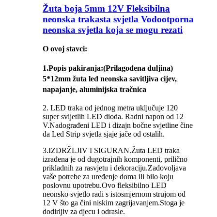
Žuta boja 5mm 12V Fleksibilna
neonska trakasta svjetla Vodootporna
neonska svjetla koja se mogu rezati
O ovoj stavci:
1.
Popis pakiranja
:(Prilagođena duljina)
5*12mm žuta led neonska savitljiva cijev,
napajanje, aluminijska tračnica
2. LED traka od jednog metra uključuje 120
super svijetlih LED dioda. Radni napon od 12
V.Nadograđeni LED i dizajn bočne svjetline čine
da Led Strip svjetla sjaje jače od ostalih.
3.IZDRŽLJIV I SIGURAN.Žuta LED traka
izrađena je od dugotrajnih komponenti, prilično
prikladnih za rasvjetu i dekoraciju.Zadovoljava
vaše potrebe za uređenje doma ili bilo koju
poslovnu upotrebu.Ovo fleksibilno LED
neonsko svjetlo radi s istosmjernom strujom od
12 V što ga čini niskim zagrijavanjem.Stoga je
dodirljiv za djecu i odrasle.