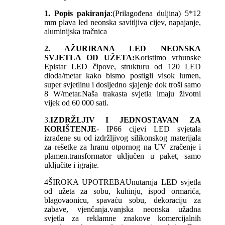
1. Popis pakiranja
:(Prilagođena duljina) 5*12
mm plava led neonska savitljiva cijev, napajanje,
aluminijska tračnica
2. AŽURIRANA LED NEONSKA
SVJETLA OD UŽETA:
Koristimo vrhunske
Epistar LED čipove, strukturu od 120 LED
dioda/metar kako bismo postigli visok lumen,
super svjetlinu i dosljedno sjajenje dok troši samo
8 W/metar.Naša trakasta svjetla imaju životni
vijek od 60 000 sati.
3.
IZDRŽLJIV I JEDNOSTAVAN ZA
KORIŠTENJE
- IP66 cijevi LED svjetala
izrađene su od izdržljivog silikonskog materijala
za rešetke za hranu otpornog na UV zračenje i
plamen.transformator uključen u paket, samo
uključite i igrajte.
4
ŠIROKA UPOTREBA
Unutarnja LED svjetla
od užeta za sobu, kuhinju, ispod ormarića,
blagovaonicu, spavaću sobu, dekoraciju za
zabave, vjenčanja.vanjska neonska užadna
svjetla za reklamne znakove komercijalnih