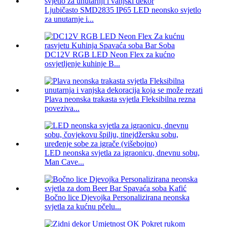
Ljubičasto SMD2835 IP65 LED neonsko svjetlo
za unutarnje i...
DC12V RGB LED Neon Flex za kućno
osvjetljenje kuhinje B...
Plava neonska trakasta svjetla Fleksibilna rezna
poveziva...
LED neonska svjetla za igraonicu, dnevnu sobu,
Man Cave...
Bočno lice Djevojka Personalizirana neonska
svjetla za kućnu pčelu...