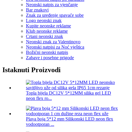
Neonski natpis za vjenčanje
Bar znakovi
Znak za uređenje spavaće sobe
Logo neonski znak
Kupite neonske reklame
Klub neonske reklame
Crtani neonski znak
Neonski znak za Valentinovo
Neonski natpisi za Noć vještica
Božićni neonski natpis
Zabave i posebne prigode
Istaknuti Proizvodi
Topla bijela DC12V 5*12MM silika gel LED
neon flex ro...
Plava boja 5*12 mm Silikonski LED neon flex
vodootporan ...