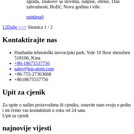
zgrada, znakove sa slovima, natpise, obrise, Dan
zahvalnosti, Božić, Novu godinu i više.
upit
detalj
1
2
Dalje >
>>
Stranica 1 / 2
Kontaktirajte nas
Hanhaida tehnološki inovacijski park, Yule 10 floor shenzhen
518106, Kina
+86-18675537756
sales@top-atom.com
+86-755-27363668
+8618675537756
Upit za cjenik
Za upite o našim proizvodima ili cjeniku, ostavite nam svoju e-poštu
i mi ćemo vas kontaktirati u roku od 24 sata.
Upit za cjenik
najnovije vijesti