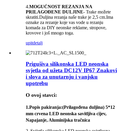
4.
MOGUĆNOST REZANJA NA
PRILAGOĐENE DULJINE
- Trake možete
skratiti.Duljina rezanja naše trake je 2,5 cm.Ima
oznake za rezanje koje vas vode u rezanju
komada za DIY neonske reklame, stropove,
krovove i još mnogo toga.
upit
detalj
Prigušiva silikonska LED neonska
svjetla od užeta DC12V IP67 Znakovi
i slova za unutarnju i vanjsku
upotrebu
O ovoj stavci:
1.
Popis pakiranja
:(Prilagođena duljina) 5*12
mm crvena LED neonska savitljiva cijev,
Napajanje, Aluminijska tračnica
2. Svijetla silikonska LED neonska svjetlosna