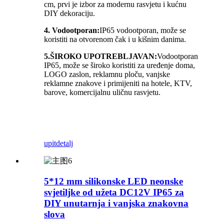
cm, prvi je izbor za modernu rasvjetu i kućnu
DIY dekoraciju.
4. Vodootporan:
IP65 vodootporan, može se
koristiti na otvorenom čak i u kišnim danima.
5.
ŠIROKO UPOTREBLJAVAN:
Vodootporan
IP65, može se široko koristiti za uređenje doma,
LOGO zaslon, reklamnu ploču, vanjske
reklamne znakove i primijeniti na hotele, KTV,
barove, komercijalnu uličnu rasvjetu.
upit
detalj
5*12 mm silikonske LED neonske
svjetiljke od užeta DC12V IP65 za
DIY unutarnja i vanjska znakovna
slova