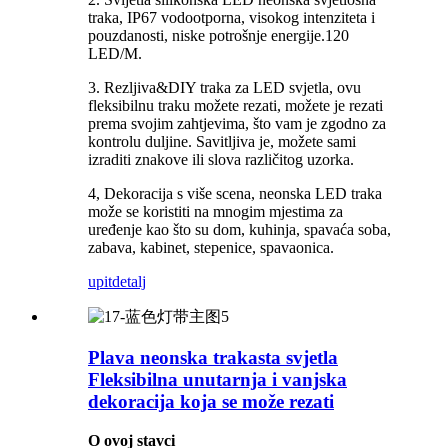
traka, IP67 vodootporna, visokog intenziteta i
pouzdanosti, niske potrošnje energije.120
LED/M.
3. Rezljiva&DIY traka za LED svjetla, ovu
fleksibilnu traku možete rezati, možete je rezati
prema svojim zahtjevima, što vam je zgodno za
kontrolu duljine. Savitljiva je, možete sami
izraditi znakove ili slova različitog uzorka.
4, Dekoracija s više scena, neonska LED traka
može se koristiti na mnogim mjestima za
uređenje kao što su dom, kuhinja, spavaća soba,
zabava, kabinet, stepenice, spavaonica.
upit
detalj
Plava neonska trakasta svjetla
Fleksibilna unutarnja i vanjska
dekoracija koja se može rezati
O ovoj stavci