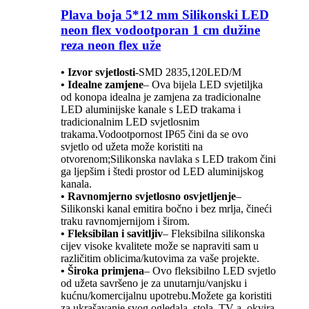
Plava boja 5*12 mm Silikonski LED
neon flex vodootporan 1 cm dužine
reza neon flex uže
• Izvor svjetlosti
-
SMD 2835,120LED/M
• Idealne zamjene
– Ova bijela LED svjetiljka
od konopa idealna je zamjena za tradicionalne
LED aluminijske kanale s LED trakama i
tradicionalnim LED svjetlosnim
trakama.Vodootpornost IP65 čini da se ovo
svjetlo od užeta može koristiti na
otvorenom;Silikonska navlaka s LED trakom čini
ga ljepšim i štedi prostor od LED aluminijskog
kanala.
• Ravnomjerno svjetlosno osvjetljenje
–
Silikonski kanal emitira bočno i bez mrlja, čineći
traku ravnomjernijom i širom.
• Fleksibilan i savitljiv
– Fleksibilna silikonska
cijev visoke kvalitete može se napraviti sam u
različitim oblicima/kutovima za vaše projekte.
• Široka primjena
– Ovo fleksibilno LED svjetlo
od užeta savršeno je za unutarnju/vanjsku i
kućnu/komercijalnu upotrebu.Možete ga koristiti
za ukrašavanje svog ogledala, stola, TV-a, okvira