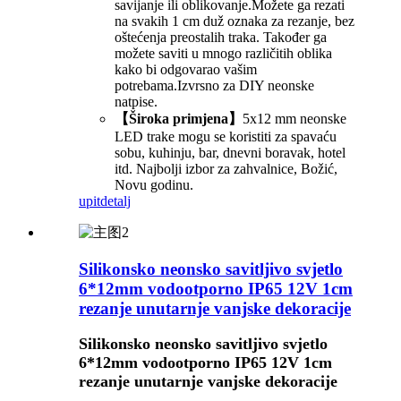
savijanje ili oblikovanje.Možete ga rezati
na svakih 1 cm duž oznaka za rezanje, bez
oštećenja preostalih traka. Također ga
možete saviti u mnogo različitih oblika
kako bi odgovarao vašim
potrebama.Izvrsno za DIY neonske
natpise.
【Široka primjena】
5x12 mm neonske
LED trake mogu se koristiti za spavaću
sobu, kuhinju, bar, dnevni boravak, hotel
itd. Najbolji izbor za zahvalnice, Božić,
Novu godinu.
upit
detalj
Silikonsko neonsko savitljivo svjetlo
6*12mm vodootporno IP65 12V 1cm
rezanje unutarnje vanjske dekoracije
Silikonsko neonsko savitljivo svjetlo
6*12mm vodootporno IP65 12V 1cm
rezanje unutarnje vanjske dekoracije