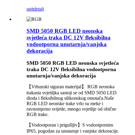
upit
detalj
SMD 5050 RGB LED neonska
svjetleća traka DC 12V fleksibilna
vodootporna unutarnja/vanjska
dekoracija
SMD 5050 RGB LED neonska svjetleća
traka DC 12V fleksibilna vodootporna
unutarnja/vanjska dekoracija
【Vrhunski siguran materijal】 RGB neonska
trakasta svjetiljka sastoji se od SMD 5050 LED
dioda i fleksibilnog silikonskog omotača.Naše
RGB LED neonske trake vrlo su meke i
ravnomjerno svijetle, mnogo svjetlije od obične
RGB trake.
【Vodootporan i prigušljiv】S vodootpornim
IP65, pogodan za unutarnje i vanjske dekoracije.