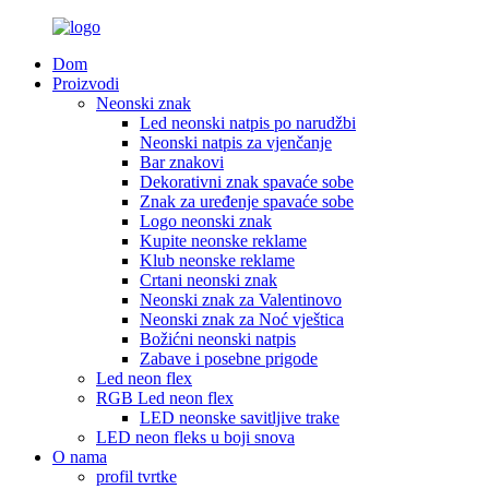
Dom
Proizvodi
Neonski znak
Led neonski natpis po narudžbi
Neonski natpis za vjenčanje
Bar znakovi
Dekorativni znak spavaće sobe
Znak za uređenje spavaće sobe
Logo neonski znak
Kupite neonske reklame
Klub neonske reklame
Crtani neonski znak
Neonski znak za Valentinovo
Neonski znak za Noć vještica
Božićni neonski natpis
Zabave i posebne prigode
Led neon flex
RGB Led neon flex
LED neonske savitljive trake
LED neon fleks u boji snova
O nama
profil tvrtke