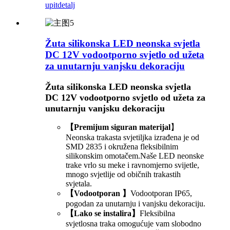
upit
detalj
Žuta silikonska LED neonska svjetla
DC 12V vodootporno svjetlo od užeta
za unutarnju vanjsku dekoraciju
Žuta silikonska LED neonska svjetla
DC 12V vodootporno svjetlo od užeta za
unutarnju vanjsku dekoraciju
【Premijum siguran materijal
】
Neonska trakasta svjetiljka izrađena je od
SMD 2835 i okružena fleksibilnim
silikonskim omotačem.Naše LED neonske
trake vrlo su meke i ravnomjerno svijetle,
mnogo svjetlije od običnih trakastih
svjetala.
【Vodootporan 】
Vodootporan IP65,
pogodan za unutarnju i vanjsku dekoraciju.
【Lako se instalira】
Fleksibilna
svjetlosna traka omogućuje vam slobodno