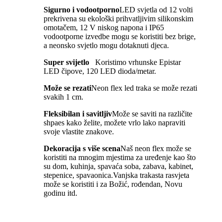
Sigurno i vodootporno
LED svjetla od 12 volti
prekrivena su ekološki prihvatljivim silikonskim
omotačem, 12 V niskog napona i IP65
vodootporne izvedbe mogu se koristiti bez brige,
a neonsko svjetlo mogu dotaknuti djeca.
Super svijetlo
Koristimo vrhunske Epistar
LED čipove, 120 LED dioda/metar.
Može se rezati
Neon flex led traka se može rezati
svakih 1 cm.
Fleksibilan i savitljiv
Može se saviti na različite
shpaes kako želite, možete vrlo lako napraviti
svoje vlastite znakove.
Dekoracija s više scena
Naš neon flex može se
koristiti na mnogim mjestima za uređenje kao što
su dom, kuhinja, spavaća soba, zabava, kabinet,
stepenice, spavaonica.Vanjska trakasta rasvjeta
može se koristiti i za Božić, rođendan, Novu
godinu itd.