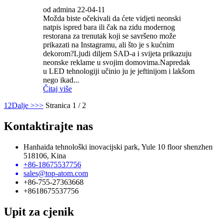
od admina 22-04-11
Možda biste očekivali da ćete vidjeti neonski
natpis ispred bara ili čak na zidu modernog
restorana za trenutak koji se savršeno može
prikazati na Instagramu, ali što je s kućnim
dekorom?Ljudi diljem SAD-a i svijeta prikazuju
neonske reklame u svojim domovima.Napredak
u LED tehnologiji učinio ju je jeftinijom i lakšom
nego ikad...
Čitaj više
1
2
Dalje >
>>
Stranica 1 / 2
Kontaktirajte nas
Hanhaida tehnološki inovacijski park, Yule 10 floor shenzhen
518106, Kina
+86-18675537756
sales@top-atom.com
+86-755-27363668
+8618675537756
Upit za cjenik