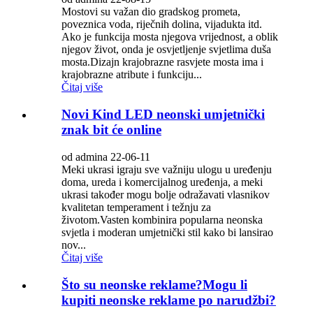
Mostovi su važan dio gradskog prometa,
poveznica voda, riječnih dolina, vijadukta itd.
Ako je funkcija mosta njegova vrijednost, a oblik
njegov život, onda je osvjetljenje svjetlima duša
mosta.Dizajn krajobrazne rasvjete mosta ima i
krajobrazne atribute i funkciju...
Čitaj više
Novi Kind LED neonski umjetnički
znak bit će online
od admina 22-06-11
Meki ukrasi igraju sve važniju ulogu u uređenju
doma, ureda i komercijalnog uređenja, a meki
ukrasi također mogu bolje odražavati vlasnikov
kvalitetan temperament i težnju za
životom.Vasten kombinira popularna neonska
svjetla i moderan umjetnički stil kako bi lansirao
nov...
Čitaj više
Što su neonske reklame?Mogu li
kupiti neonske reklame po narudžbi?