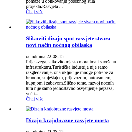
pomaže u oblikovanju posebnog stila
projekta.Rasvjeta ...
Čitaj više
Slikoviti dizajn spot rasvjete stvara
novi način noćnog obilaska
od admina 22-08-15
Prije svega, slikovito mjesto mora imati savršenu
infrastrukturu.Turistička industrija nije samo
razgledavanje, ona uključuje mnoge potrebe za
hranom, smještajem, prijevozom, putovanjem,
kupnjom i zabavom.Slično tome, razvoj noćnih
tura nije samo jednostavno osvjetljenje pejzaža,
već i...
Čitaj više
Dizajn krajobrazne rasvjete mosta
od admina 22-08-15