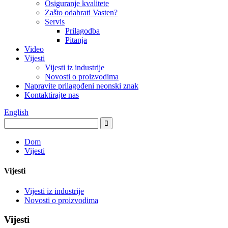
Osiguranje kvalitete
Zašto odabrati Vasten?
Servis
Prilagodba
Pitanja
Video
Vijesti
Vijesti iz industrije
Novosti o proizvodima
Napravite prilagođeni neonski znak
Kontaktirajte nas
English
Dom
Vijesti
Vijesti
Vijesti iz industrije
Novosti o proizvodima
Vijesti