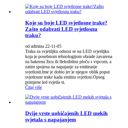
Koje su boje LED svjetlosne trake?
Zašto odabrati LED svjetlosnu
traku?
od admina 22-11-05
Traka za svjetiljku odnosi se na LED svjetiljku
koja je posebnom tehnologijom obrade zavarena
na bakrenu žicu ili fleksibilnu ploču s vrpcom, a
zatim spojena na napajanje za emitiranje
svjetlosti.Ime je dobio jer je njegov oblik poput
svjetlosne trake kada emitira svjetlost.Opseg
primjene led svjetla st.
Čitaj više
Dvije vrste uobičajenih LED mekih
svjetala s napajanjem