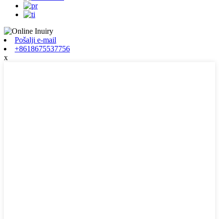
Pošalji e-mail
+8618675537756
x