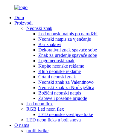
Dom
Proizvodi
Neonski znak
Led neonski natpis po narudžbi
Neonski natpis za vjenčanje
Bar znakovi
Dekorativni znak spavaće sobe
Znak za uređenje spavaće sobe
Logo neonski znak
Kupite neonske reklame
Klub neonske reklame
Crtani neonski znak
Neonski znak za Valentinovo
Neonski znak za Noć vještica
Božićni neonski natpis
Zabave i posebne prigode
Led neon flex
RGB Led neon flex
LED neonske savitljive trake
LED neon fleks u boji snova
O nama
profil tvrtke