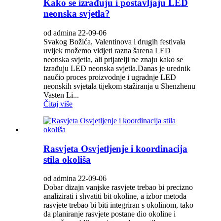
Kako se izrađuju i postavljaju LED
neonska svjetla?
od admina 22-09-06
Svakog Božića, Valentinova i drugih festivala
uvijek možemo vidjeti razna šarena LED
neonska svjetla, ali prijatelji ne znaju kako se
izrađuju LED neonska svjetla.Danas je urednik
naučio proces proizvodnje i ugradnje LED
neonskih svjetala tijekom stažiranja u Shenzhenu
Vasten Li...
Čitaj više
Rasvjeta Osvjetljenje i koordinacija
stila okoliša
od admina 22-09-06
Dobar dizajn vanjske rasvjete trebao bi precizno
analizirati i shvatiti bit okoline, a izbor metoda
rasvjete trebao bi biti integriran s okolinom, tako
da planiranje rasvjete postane dio okoline i