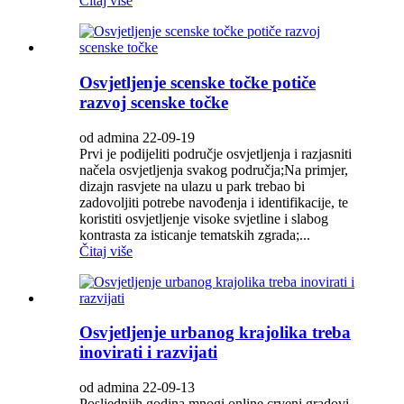
Čitaj više
Osvjetljenje scenske točke potiče
razvoj scenske točke
od admina 22-09-19
Prvi je podijeliti područje osvjetljenja i razjasniti
načela osvjetljenja svakog područja;Na primjer,
dizajn rasvjete na ulazu u park trebao bi
zadovoljiti potrebe navođenja i identifikacije, te
koristiti osvjetljenje visoke svjetline i slabog
kontrasta za isticanje tematskih zgrada;...
Čitaj više
Osvjetljenje urbanog krajolika treba
inovirati i razvijati
od admina 22-09-13
Posljednjih godina mnogi online crveni gradovi