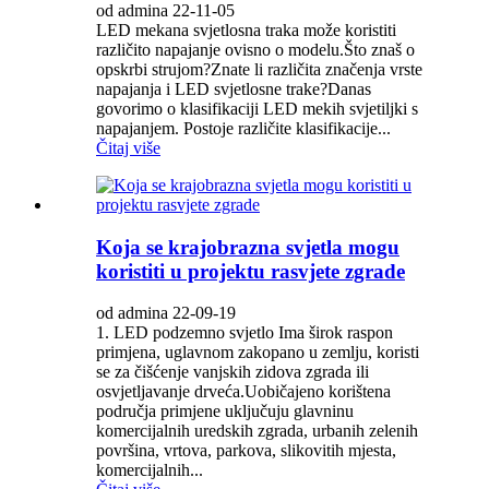
od admina 22-11-05
LED mekana svjetlosna traka može koristiti
različito napajanje ovisno o modelu.Što znaš o
opskrbi strujom?Znate li različita značenja vrste
napajanja i LED svjetlosne trake?Danas
govorimo o klasifikaciji LED mekih svjetiljki s
napajanjem. Postoje različite klasifikacije...
Čitaj više
Koja se krajobrazna svjetla mogu
koristiti u projektu rasvjete zgrade
od admina 22-09-19
1. LED podzemno svjetlo Ima širok raspon
primjena, uglavnom zakopano u zemlju, koristi
se za čišćenje vanjskih zidova zgrada ili
osvjetljavanje drveća.Uobičajeno korištena
područja primjene uključuju glavninu
komercijalnih uredskih zgrada, urbanih zelenih
površina, vrtova, parkova, slikovitih mjesta,
komercijalnih...