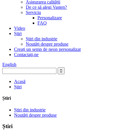
Asigurarea calității
De ce să alegi Vasten?
Serviciu
Personalizare
FAQ
Video
Știri
Știri din industrie
Noutăți despre produse
Creați un semn de neon personalizat
Contactaţi-ne
English
Acasă
Știri
Știri
Știri din industrie
Noutăți despre produse
Știri