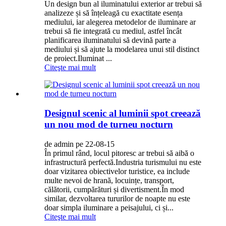
Un design bun al iluminatului exterior ar trebui să
analizeze și să înțeleagă cu exactitate esența
mediului, iar alegerea metodelor de iluminare ar
trebui să fie integrată cu mediul, astfel încât
planificarea iluminatului să devină parte a
mediului și să ajute la modelarea unui stil distinct
de proiect.Iluminat ...
Citeşte mai mult
Designul scenic al luminii spot creează
un nou mod de turneu nocturn
de admin pe 22-08-15
În primul rând, locul pitoresc ar trebui să aibă o
infrastructură perfectă.Industria turismului nu este
doar vizitarea obiectivelor turistice, ea include
multe nevoi de hrană, locuințe, transport,
călătorii, cumpărături și divertisment.În mod
similar, dezvoltarea tururilor de noapte nu este
doar simpla iluminare a peisajului, ci și...
Citeşte mai mult