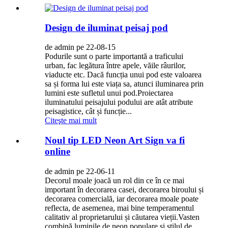
Design de iluminat peisaj pod
de admin pe 22-08-15
Podurile sunt o parte importantă a traficului
urban, fac legătura între apele, văile râurilor,
viaducte etc. Dacă funcția unui pod este valoarea
sa și forma lui este viața sa, atunci iluminarea prin
lumini este sufletul unui pod.Proiectarea
iluminatului peisajului podului are atât atribute
peisagistice, cât și funcție...
Citeşte mai mult
Noul tip LED Neon Art Sign va fi
online
de admin pe 22-06-11
Decorul moale joacă un rol din ce în ce mai
important în decorarea casei, decorarea biroului și
decorarea comercială, iar decorarea moale poate
reflecta, de asemenea, mai bine temperamentul
calitativ al proprietarului și căutarea vieții.Vasten
combină luminile de neon populare și stilul de