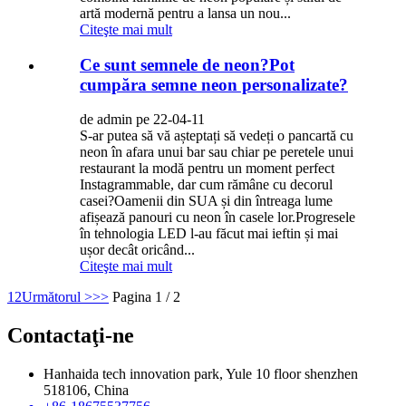
artă modernă pentru a lansa un nou...
Citeşte mai mult
Ce sunt semnele de neon?Pot
cumpăra semne neon personalizate?
de admin pe 22-04-11
S-ar putea să vă așteptați să vedeți o pancartă cu
neon în afara unui bar sau chiar pe peretele unui
restaurant la modă pentru un moment perfect
Instagrammable, dar cum rămâne cu decorul
casei?Oamenii din SUA și din întreaga lume
afișează panouri cu neon în casele lor.Progresele
în tehnologia LED l-au făcut mai ieftin și mai
ușor decât oricând...
Citeşte mai mult
1
2
Următorul >
>>
Pagina 1 / 2
Contactaţi-ne
Hanhaida tech innovation park, Yule 10 floor shenzhen
518106, China