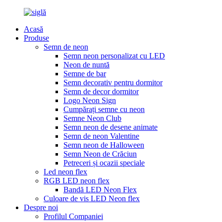
Acasă
Produse
Semn de neon
Semn neon personalizat cu LED
Neon de nuntă
Semne de bar
Semn decorativ pentru dormitor
Semn de decor dormitor
Logo Neon Sign
Cumpărați semne cu neon
Semne Neon Club
Semn neon de desene animate
Semn de neon Valentine
Semn neon de Halloween
Semn Neon de Crăciun
Petreceri și ocazii speciale
Led neon flex
RGB LED neon flex
Bandă LED Neon Flex
Culoare de vis LED Neon flex
Despre noi
Profilul Companiei