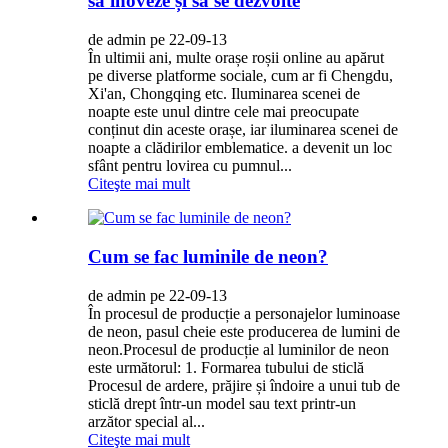
să inoveze și să se dezvolte
de admin pe 22-09-13
În ultimii ani, multe orașe roșii online au apărut
pe diverse platforme sociale, cum ar fi Chengdu,
Xi'an, Chongqing etc. Iluminarea scenei de
noapte este unul dintre cele mai preocupate
conținut din aceste orașe, iar iluminarea scenei de
noapte a clădirilor emblematice. a devenit un loc
sfânt pentru lovirea cu pumnul...
Citeşte mai mult
Cum se fac luminile de neon?
de admin pe 22-09-13
În procesul de producție a personajelor luminoase
de neon, pasul cheie este producerea de lumini de
neon.Procesul de producție al luminilor de neon
este următorul: 1. Formarea tubului de sticlă
Procesul de ardere, prăjire și îndoire a unui tub de
sticlă drept într-un model sau text printr-un
arzător special al...
Citeşte mai mult