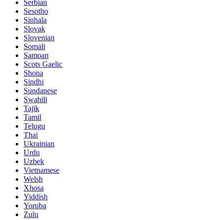
Serbian
Sesotho
Sinhala
Slovak
Slovenian
Somali
Samoan
Scots Gaelic
Shona
Sindhi
Sundanese
Swahili
Tajik
Tamil
Telugu
Thai
Ukrainian
Urdu
Uzbek
Vietnamese
Welsh
Xhosa
Yiddish
Yoruba
Zulu