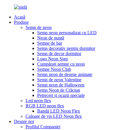
Acasă
Produse
Semn de neon
Semn neon personalizat cu LED
Neon de nuntă
Semne de bar
Semn decorativ pentru dormitor
Semn de decor dormitor
Logo Neon Sign
Cumpărați semne cu neon
Semne Neon Club
Semn neon de desene animate
Semn de neon Valentine
Semn neon de Halloween
Semn Neon de Crăciun
Petreceri și ocazii speciale
Led neon flex
RGB LED neon flex
Bandă LED Neon Flex
Culoare de vis LED Neon flex
Despre noi
Profilul Companiei