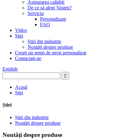
Asigurarea calității
De ce să alegi Vasten?
Serviciu
Personalizare
FAQ
Video
Știri
Știri din industrie
Noutăți despre produse
Creați un semn de neon personalizat
Contactaţi-ne
English
Acasă
Știri
Știri
Știri din industrie
Noutăți despre produse
Noutăți despre produse