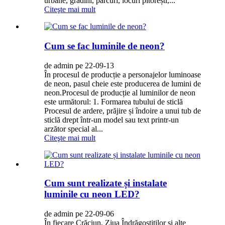
urbane, grădini, parcuri, locuri pitorești,...
Citeşte mai mult
Cum se fac luminile de neon?
de admin pe 22-09-13
În procesul de producție a personajelor luminoase
de neon, pasul cheie este producerea de lumini de
neon.Procesul de producție al luminilor de neon
este următorul: 1. Formarea tubului de sticlă
Procesul de ardere, prăjire și îndoire a unui tub de
sticlă drept într-un model sau text printr-un
arzător special al...
Citeşte mai mult
Cum sunt realizate și instalate
luminile cu neon LED?
de admin pe 22-09-06
În fiecare Crăciun, Ziua Îndrăgostiților și alte