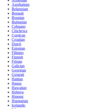
Armenian
Azerbaijani
Belarusian
Bengali
Bosnian
Bulgarian
Cebuano
Chichewa
Corsican
Croatian
Dutch
Estonian
Filipino
Finnish
Frisian
Galician
Georgian
Gujarati
Haitian
Hausa
Hawaiian
Hebrew
Hmong
Hungarian
Icelandic