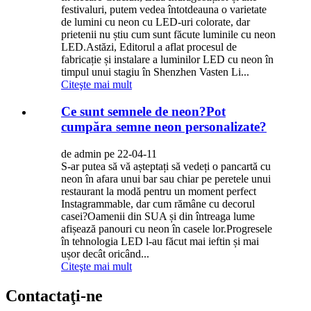
festivaluri, putem vedea întotdeauna o varietate
de lumini cu neon cu LED-uri colorate, dar
prietenii nu știu cum sunt făcute luminile cu neon
LED.Astăzi, Editorul a aflat procesul de
fabricație și instalare a luminilor LED cu neon în
timpul unui stagiu în Shenzhen Vasten Li...
Citeşte mai mult
Ce sunt semnele de neon?Pot
cumpăra semne neon personalizate?
de admin pe 22-04-11
S-ar putea să vă așteptați să vedeți o pancartă cu
neon în afara unui bar sau chiar pe peretele unui
restaurant la modă pentru un moment perfect
Instagrammable, dar cum rămâne cu decorul
casei?Oamenii din SUA și din întreaga lume
afișează panouri cu neon în casele lor.Progresele
în tehnologia LED l-au făcut mai ieftin și mai
ușor decât oricând...
Citeşte mai mult
Contactaţi-ne