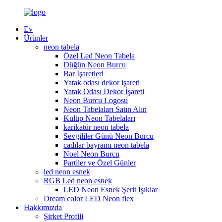
Ev
Ürünler
neon tabela
Özel Led Neon Tabela
Düğün Neon Burcu
Bar İşaretleri
Yatak odası dekor işareti
Yatak Odası Dekor İşareti
Neon Burcu Logosu
Neon Tabelaları Satın Alın
Kulüp Neon Tabelaları
karikatür neon tabela
Sevgililer Günü Neon Burcu
cadılar bayramı neon tabela
Noel Neon Burcu
Partiler ve Özel Günler
led neon esnek
RGB Led neon esnek
LED Neon Esnek Şerit Işıklar
Dream color LED Neon flex
Hakkımızda
Şirket Profili