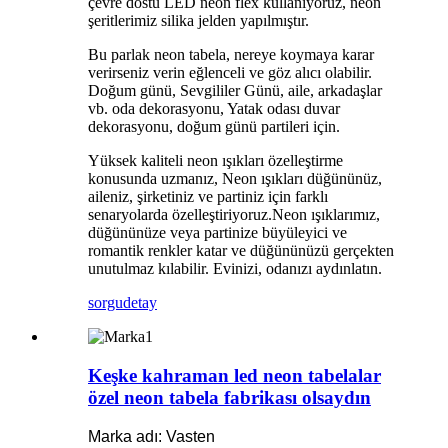
çevre dostu LED neon flex kullanıyoruz, neon
şeritlerimiz silika jelden yapılmıştır.
Bu parlak neon tabela, nereye koymaya karar
verirseniz verin eğlenceli ve göz alıcı olabilir.
Doğum günü, Sevgililer Günü, aile, arkadaşlar
vb. oda dekorasyonu, Yatak odası duvar
dekorasyonu, doğum günü partileri için.
Yüksek kaliteli neon ışıkları özelleştirme
konusunda uzmanız, Neon ışıkları düğününüz,
aileniz, şirketiniz ve partiniz için farklı
senaryolarda özelleştiriyoruz.Neon ışıklarımız,
düğününüze veya partinize büyüleyici ve
romantik renkler katar ve düğününüzü gerçekten
unutulmaz kılabilir. Evinizi, odanızı aydınlatın.
sorgu
detay
Keşke kahraman led neon tabelalar
özel neon tabela fabrikası olsaydın
Marka adı: Vasten