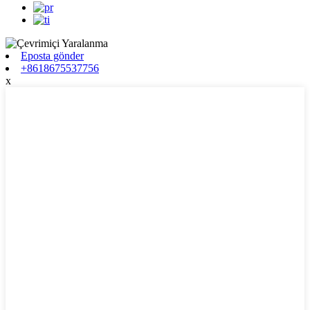
Eposta gönder
+8618675537756
x