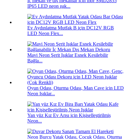
İç mekan ve dış mekanlar için mor SMD2835
IP65 LED neon ışık...
Ev Aydınlatma Mutfak B için DC12V RGB
LED Neon Flex...
Mavi Neon Şerit Işıklar Esnek Kesilebilir
Bağla...
Oyun Odası, Oturma Odası, Man Cave için LED
Neon Işıklar...
Yan yüz Kız Ev Arısı için Kişiselleştirilmiş
Neon...