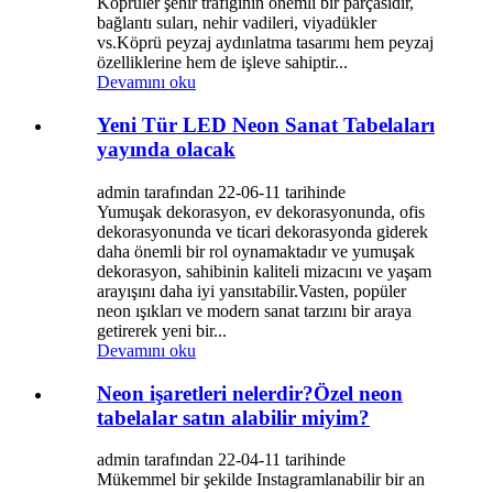
Köprüler şehir trafiğinin önemli bir parçasıdır,
bağlantı suları, nehir vadileri, viyadükler
vs.Köprü peyzaj aydınlatma tasarımı hem peyzaj
özelliklerine hem de işleve sahiptir...
Devamını oku
Yeni Tür LED Neon Sanat Tabelaları
yayında olacak
admin tarafından 22-06-11 tarihinde
Yumuşak dekorasyon, ev dekorasyonunda, ofis
dekorasyonunda ve ticari dekorasyonda giderek
daha önemli bir rol oynamaktadır ve yumuşak
dekorasyon, sahibinin kaliteli mizacını ve yaşam
arayışını daha iyi yansıtabilir.Vasten, popüler
neon ışıkları ve modern sanat tarzını bir araya
getirerek yeni bir...
Devamını oku
Neon işaretleri nelerdir?Özel neon
tabelalar satın alabilir miyim?
admin tarafından 22-04-11 tarihinde
Mükemmel bir şekilde Instagramlanabilir bir an