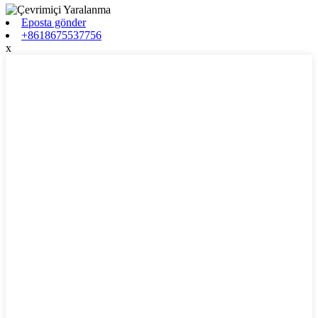
Eposta gönder
+8618675537756
x