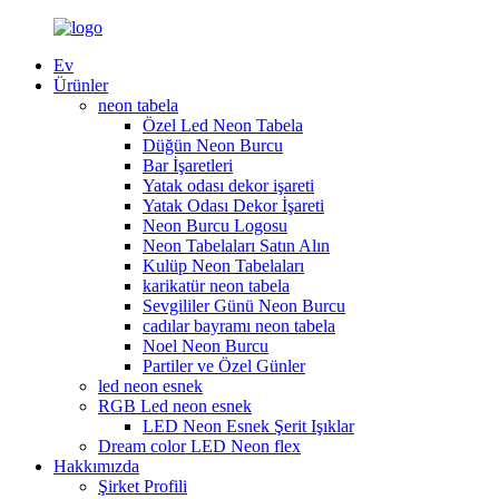
Ev
Ürünler
neon tabela
Özel Led Neon Tabela
Düğün Neon Burcu
Bar İşaretleri
Yatak odası dekor işareti
Yatak Odası Dekor İşareti
Neon Burcu Logosu
Neon Tabelaları Satın Alın
Kulüp Neon Tabelaları
karikatür neon tabela
Sevgililer Günü Neon Burcu
cadılar bayramı neon tabela
Noel Neon Burcu
Partiler ve Özel Günler
led neon esnek
RGB Led neon esnek
LED Neon Esnek Şerit Işıklar
Dream color LED Neon flex
Hakkımızda
Şirket Profili