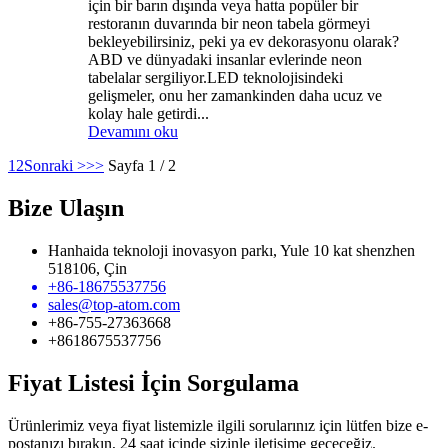
için bir barın dışında veya hatta popüler bir
restoranın duvarında bir neon tabela görmeyi
bekleyebilirsiniz, peki ya ev dekorasyonu olarak?
ABD ve dünyadaki insanlar evlerinde neon
tabelalar sergiliyor.LED teknolojisindeki
gelişmeler, onu her zamankinden daha ucuz ve
kolay hale getirdi...
Devamını oku
1
2
Sonraki >
>>
Sayfa 1 / 2
Bize Ulaşın
Hanhaida teknoloji inovasyon parkı, Yule 10 kat shenzhen
518106, Çin
+86-18675537756
sales@top-atom.com
+86-755-27363668
+8618675537756
Fiyat Listesi İçin Sorgulama
Ürünlerimiz veya fiyat listemizle ilgili sorularınız için lütfen bize e-
postanızı bırakın, 24 saat içinde sizinle iletişime geçeceğiz.