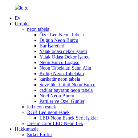
Ev
Ürünler
neon tabela
Özel Led Neon Tabela
Düğün Neon Burcu
Bar İşaretleri
Yatak odası dekor işareti
Yatak Odası Dekor İşareti
Neon Burcu Logosu
Neon Tabelaları Satın Alın
Kulüp Neon Tabelaları
karikatür neon tabela
Sevgililer Günü Neon Burcu
cadılar bayramı neon tabela
Noel Neon Burcu
Partiler ve Özel Günler
led neon esnek
RGB Led neon esnek
LED Neon Esnek Şerit Işıklar
Dream color LED Neon flex
Hakkımızda
Şirket Profili