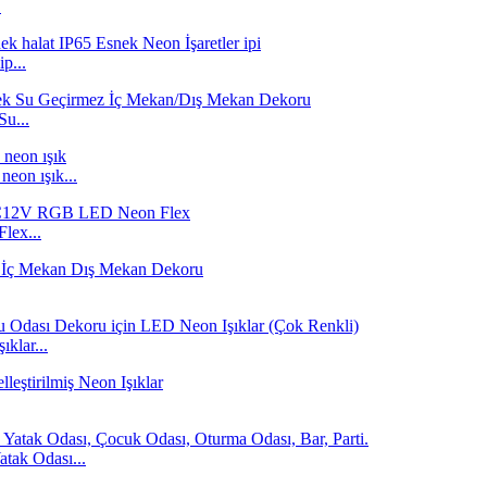
.
p...
u...
eon ışık...
lex...
klar...
tak Odası...