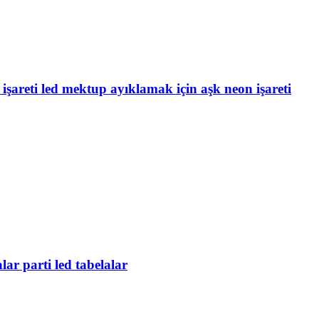
işareti led mektup ayıklamak için aşk neon işareti
ar parti led tabelalar