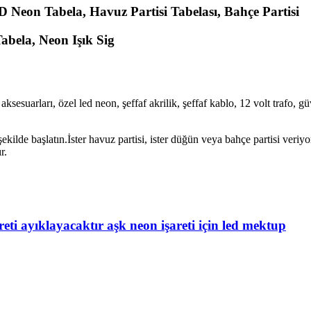
 Neon Tabela, Havuz Partisi Tabelası, Bahçe Partisi
abela, Neon Işık Sig
aksesuarları, özel led neon, şeffaf akrilik, şeffaf kablo, 12 volt traf
 şekilde başlatın.İster havuz partisi, ister düğün veya bahçe partisi veri
r.
ti ayıklayacaktır aşk neon işareti için led mektup