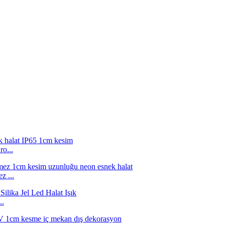
o...
z ...
..