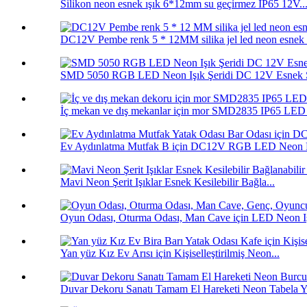
Silikon neon esnek ışık 6*12mm su geçirmez IP65 12V..
DC12V Pembe renk 5 * 12MM silika jel led neon esnek i
SMD 5050 RGB LED Neon Işık Şeridi DC 12V Esnek S
İç mekan ve dış mekanlar için mor SMD2835 IP65 LED n
Ev Aydınlatma Mutfak B için DC12V RGB LED Neon F
Mavi Neon Şerit Işıklar Esnek Kesilebilir Bağla...
Oyun Odası, Oturma Odası, Man Cave için LED Neon Işı
Yan yüz Kız Ev Arısı için Kişiselleştirilmiş Neon...
Duvar Dekoru Sanatı Tamam El Hareketi Neon Tabela Ya