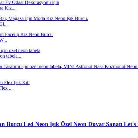
a Kız...
i...
W...
n tabela...
ex ...
n Burcu Led Neon Işık Özel Neon Duvar Sanatı Let's