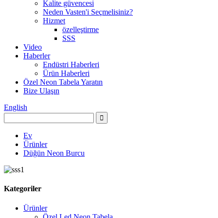
Kalite güvencesi
Neden Vasten'i Seçmelisiniz?
Hizmet
özelleştirme
SSS
Video
Haberler
Endüstri Haberleri
Ürün Haberleri
Özel Neon Tabela Yaratın
Bize Ulaşın
English
Ev
Ürünler
Düğün Neon Burcu
Kategoriler
Ürünler
Özel Led Neon Tabela